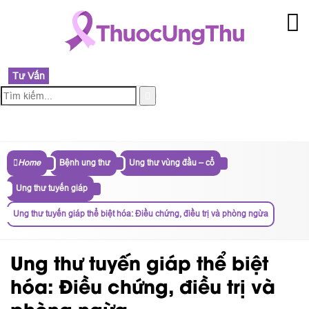
Tư Vấn
MENU
Home
Bệnh ung thư
Ung thư vùng đầu – cổ
Ung thư tuyến giáp
Ung thư tuyến giáp thể biệt hóa: Điều chứng, điều trị và phòng ngừa
Ung thư tuyến giáp thể biệt
hóa: Điều chứng, điều trị và
phòng ngừa