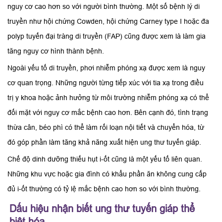
nguy cơ cao hơn so với người bình thường. Một số bệnh lý di
truyền như hội chứng Cowden, hội chứng Carney type I hoặc đa
polyp tuyến đại tràng di truyền (FAP) cũng được xem là làm gia
tăng nguy cơ hình thành bệnh.
Ngoài yếu tố di truyền, phơi nhiễm phóng xạ được xem là nguy
cơ quan trọng. Những người từng tiếp xúc với tia xạ trong điều
trị y khoa hoặc ảnh hưởng từ môi trường nhiễm phóng xạ có thể
đối mặt với nguy cơ mắc bệnh cao hơn. Bên cạnh đó, tình trạng
thừa cân, béo phì có thể làm rối loạn nội tiết và chuyển hóa, từ
đó góp phần làm tăng khả năng xuất hiện ung thư tuyến giáp.
Chế độ dinh dưỡng thiếu hụt i-ốt cũng là một yếu tố liên quan.
Những khu vực hoặc gia đình có khẩu phần ăn không cung cấp
đủ i-ốt thường có tỷ lệ mắc bệnh cao hơn so với bình thường.
Dấu hiệu nhận biết ung thư tuyến giáp thể
biệt hóa