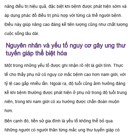
năng điều trị hiệu quả, đặc biệt khi bệnh được phát hiện sớm và
áp dụng phác đồ điều trị phù hợp với từng cá thể người bệnh.
Điều này giúp nâng cao đáng kể tiên lượng cũng như chất lượng
cuộc sống lâu dài.
Nguyên nhân và yếu tố nguy cơ gây ung thư
tuyến giáp thể biệt hóa
Một trong những yếu tố được ghi nhận rõ rệt là giới tính. Thực
tế cho thấy phụ nữ có nguy cơ mắc bệnh cao hơn nam giới, với
tỷ lệ cao gấp nhiều lần. Ngoài ra, độ tuổi cũng ảnh hưởng đáng
kể khi bệnh thường được phát hiện ở phụ nữ trong độ tuổi trung
niên, trong khi nam giới có xu hướng được chẩn đoán muộn
hơn.
Bên cạnh đó, tiền sử gia đình là yếu tố không thể bỏ qua.
Những người có người thân từng mắc ung thư tuyến giáp có