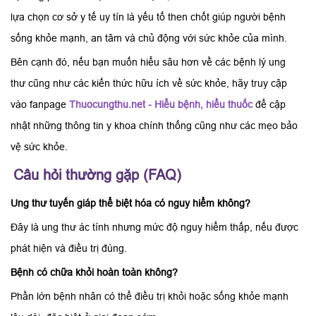
lựa chọn cơ sở y tế uy tín là yếu tố then chốt giúp người bệnh
sống khỏe mạnh, an tâm và chủ động với sức khỏe của mình.
Bên cạnh đó, nếu bạn muốn hiểu sâu hơn về các bệnh lý ung
thư cũng như các kiến thức hữu ích về sức khỏe, hãy truy cập
vào fanpage
Thuocungthu.net - Hiểu bệnh, hiểu thuốc
để cập
nhật những thông tin y khoa chính thống cũng như các mẹo bảo
vệ sức khỏe.
Câu hỏi thường gặp (FAQ)
Ung thư tuyến giáp thể biệt hóa có nguy hiểm không?
Đây là ung thư ác tính nhưng mức độ nguy hiểm thấp, nếu được
phát hiện và điều trị đúng.
Bệnh có chữa khỏi hoàn toàn không?
Phần lớn bệnh nhân có thể điều trị khỏi hoặc sống khỏe mạnh