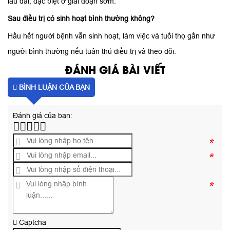
lâu dài, đặc biệt ở giai đoạn sớm.
Sau điều trị có sinh hoạt bình thường không?
Hầu hết người bệnh vẫn sinh hoạt, làm việc và tuổi thọ gần như
người bình thường nếu tuân thủ điều trị và theo dõi.
ĐÁNH GIÁ BÀI VIẾT
BÌNH LUẬN CỦA BẠN
Đánh giá của bạn:
*
*
*
Captcha