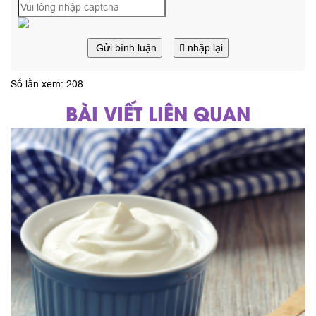
Gửi bình luận
nhập lại
Số lần xem: 208
BÀI VIẾT LIÊN QUAN