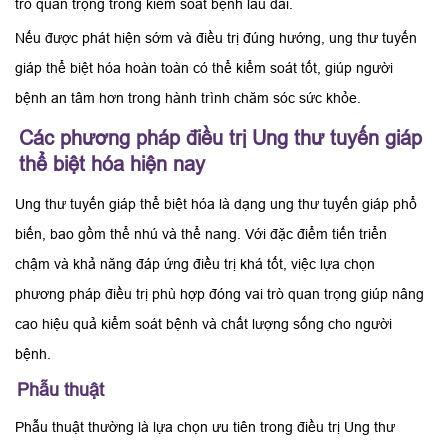
trò quan trọng trong kiểm soát bệnh lâu dài.
Nếu được phát hiện sớm và điều trị đúng hướng, ung thư tuyến
giáp thể biệt hóa hoàn toàn có thể kiểm soát tốt, giúp người
bệnh an tâm hơn trong hành trình chăm sóc sức khỏe.
Các phương pháp điều trị Ung thư tuyến giáp
thể biệt hóa hiện nay
Ung thư tuyến giáp thể biệt hóa là dạng ung thư tuyến giáp phổ
biến, bao gồm thể nhú và thể nang. Với đặc điểm tiến triển
chậm và khả năng đáp ứng điều trị khá tốt, việc lựa chọn
phương pháp điều trị phù hợp đóng vai trò quan trọng giúp nâng
cao hiệu quả kiểm soát bệnh và chất lượng sống cho người
bệnh.
Phẫu thuật
Phẫu thuật thường là lựa chọn ưu tiên trong điều trị Ung thư