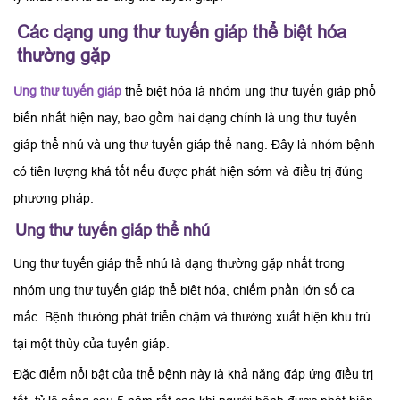
Các dạng ung thư tuyến giáp thể biệt hóa
thường gặp
Ung thư tuyến giáp
thể biệt hóa là nhóm ung thư tuyến giáp phổ
biến nhất hiện nay, bao gồm hai dạng chính là ung thư tuyến
giáp thể nhú và ung thư tuyến giáp thể nang. Đây là nhóm bệnh
có tiên lượng khá tốt nếu được phát hiện sớm và điều trị đúng
phương pháp.
Ung thư tuyến giáp thể nhú
Ung thư tuyến giáp thể nhú là dạng thường gặp nhất trong
nhóm ung thư tuyến giáp thể biệt hóa, chiếm phần lớn số ca
mắc. Bệnh thường phát triển chậm và thường xuất hiện khu trú
tại một thùy của tuyến giáp.
Đặc điểm nổi bật của thể bệnh này là khả năng đáp ứng điều trị