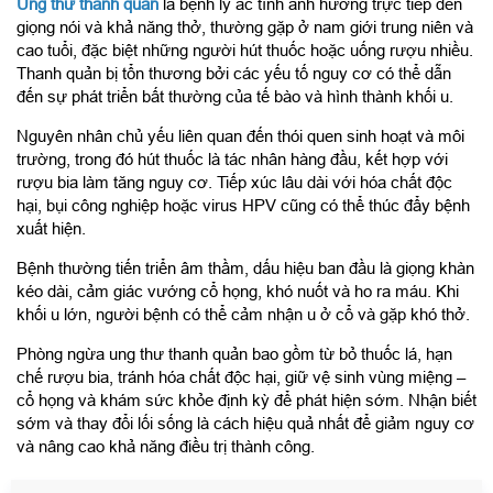
Ung thư thanh quản
là bệnh lý ác tính ảnh hưởng trực tiếp đến
giọng nói và khả năng thở, thường gặp ở nam giới trung niên và
cao tuổi, đặc biệt những người hút thuốc hoặc uống rượu nhiều.
Thanh quản bị tổn thương bởi các yếu tố nguy cơ có thể dẫn
đến sự phát triển bất thường của tế bào và hình thành khối u.
Nguyên nhân chủ yếu liên quan đến thói quen sinh hoạt và môi
trường, trong đó hút thuốc là tác nhân hàng đầu, kết hợp với
rượu bia làm tăng nguy cơ. Tiếp xúc lâu dài với hóa chất độc
hại, bụi công nghiệp hoặc virus HPV cũng có thể thúc đẩy bệnh
xuất hiện.
Bệnh thường tiến triển âm thầm, dấu hiệu ban đầu là giọng khàn
kéo dài, cảm giác vướng cổ họng, khó nuốt và ho ra máu. Khi
khối u lớn, người bệnh có thể cảm nhận u ở cổ và gặp khó thở.
Phòng ngừa ung thư thanh quản bao gồm từ bỏ thuốc lá, hạn
chế rượu bia, tránh hóa chất độc hại, giữ vệ sinh vùng miệng –
cổ họng và khám sức khỏe định kỳ để phát hiện sớm. Nhận biết
sớm và thay đổi lối sống là cách hiệu quả nhất để giảm nguy cơ
và nâng cao khả năng điều trị thành công.