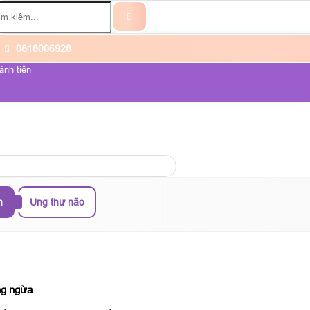
0818006928
ành tiền
ỆNH UNG THƯ
VỀ CHÚNG TÔI
h
Ung thư não
ng ngừa