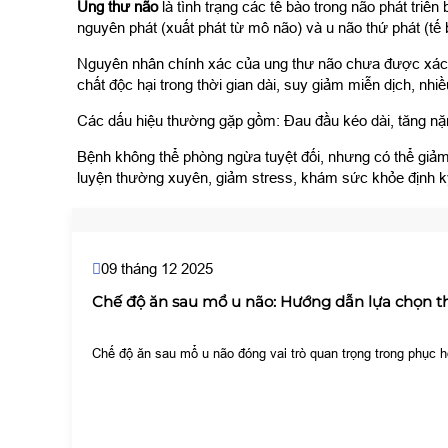
Ung thư não
là tình trạng các tế bào trong não phát triể
nguyên phát (xuất phát từ mô não) và u não thứ phát (tế 
Nguyên nhân chính xác của ung thư não chưa được xác địn
chất độc hại trong thời gian dài, suy giảm miễn dịch, n
Các dấu hiệu thường gặp gồm: Đau đầu kéo dài, tăng nặng v
Bệnh không thể phòng ngừa tuyệt đối, nhưng có thể giảm
luyện thường xuyên, giảm stress, khám sức khỏe định k
09 tháng 12 2025
Chế độ ăn sau mổ u não: Hướng dẫn lựa chọn 
Chế độ ăn sau mổ u não đóng vai trò quan trọng trong phục h