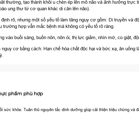
n bất thường, tạo thành khối u chèn ép lên mô não và ảnh hưởng trực 
bào ung thư từ cơ quan khác di căn lên não).
h rõ, nhưng một số yếu tố làm tăng nguy cơ gồm: Di truyền và đột b
hiều trường hợp vẫn mắc bệnh mà không có yếu tố rõ ràng.
ào buổi sáng, buồn nôn, nôn ói, thị lực giảm, nhìn mờ, co giật, động 
 nguy cơ bằng cách: Hạn chế hóa chất độc hại và bức xạ, ăn uống l
ỳ.
thực phẩm phù hợp
ồi sức khỏe. Tuân thủ nguyên tắc dinh dưỡng giúp cải thiện triệu chứng và đ