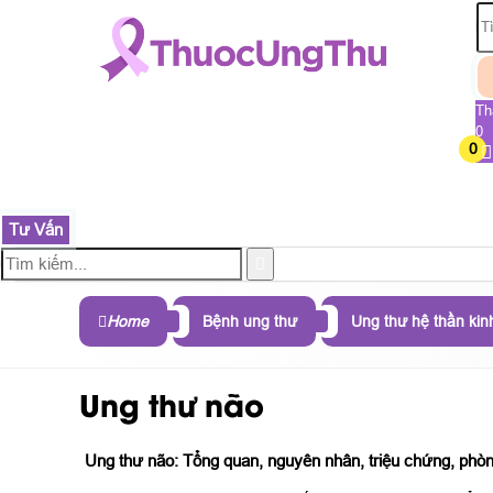
Th
0
0
TRANG CHỦ
SẢN PHẨM
THÀNH PHẦN
B
Tư Vấn
Home
Bệnh ung thư
Ung thư hệ thần kin
Ung thư não
Ung thư não: Tổng quan, nguyên nhân, triệu chứng, phò