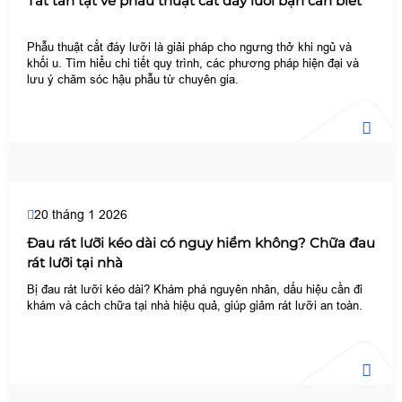
Tất tần tật về phẫu thuật cắt đáy lưỡi bạn cần biết
Phẫu thuật cắt đáy lưỡi là giải pháp cho ngưng thở khi ngủ và
khối u. Tìm hiểu chi tiết quy trình, các phương pháp hiện đại và
lưu ý chăm sóc hậu phẫu từ chuyên gia.
20 tháng 1 2026
Đau rát lưỡi kéo dài có nguy hiểm không? Chữa đau
rát lưỡi tại nhà
Bị đau rát lưỡi kéo dài? Khám phá nguyên nhân, dấu hiệu cần đi
khám và cách chữa tại nhà hiệu quả, giúp giảm rát lưỡi an toàn.