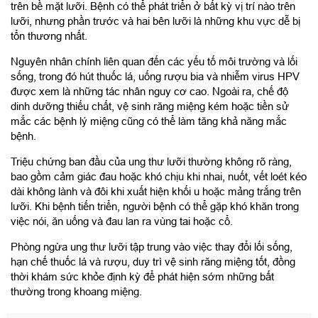
trên bề mặt lưỡi. Bệnh có thể phát triển ở bất kỳ vị trí nào trên
lưỡi, nhưng phần trước và hai bên lưỡi là những khu vực dễ bị
tổn thương nhất.
Nguyên nhân chính liên quan đến các yếu tố môi trường và lối
sống, trong đó hút thuốc lá, uống rượu bia và nhiễm virus HPV
được xem là những tác nhân nguy cơ cao. Ngoài ra, chế độ
dinh dưỡng thiếu chất, vệ sinh răng miệng kém hoặc tiền sử
mắc các bệnh lý miệng cũng có thể làm tăng khả năng mắc
bệnh.
Triệu chứng ban đầu của ung thư lưỡi thường không rõ ràng,
bao gồm cảm giác đau hoặc khó chịu khi nhai, nuốt, vết loét kéo
dài không lành và đôi khi xuất hiện khối u hoặc mảng trắng trên
lưỡi. Khi bệnh tiến triển, người bệnh có thể gặp khó khăn trong
việc nói, ăn uống và đau lan ra vùng tai hoặc cổ.
Phòng ngừa ung thư lưỡi tập trung vào việc thay đổi lối sống,
hạn chế thuốc lá và rượu, duy trì vệ sinh răng miệng tốt, đồng
thời khám sức khỏe định kỳ để phát hiện sớm những bất
thường trong khoang miệng.