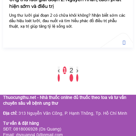
hiện sớm và điều trị
Ung thư lưỡi giai đoạn 2 có chữa khỏi không? Nhận biết sớm các
dấu hiệu loét lưỡi, đau nuốt và tìm hiểu phác đồ điều trị phẫu
thuật, xạ trị giúp tăng tỷ lệ sống sót.
‹
1
2
›
Thuocungthu.net - Nhà thuốc online đủ thuốc theo toa và tư vấn
chuyên sâu về bệnh ung thư
Địa chỉ:
313 Nguyễn Văn Công, P. Hạnh Thông, Tp. Hồ Chí Minh
Tư vấn & đặt hàng
SĐT: 0818006928 (Ds Quang)
Email: dsquang4.0@gmail.com