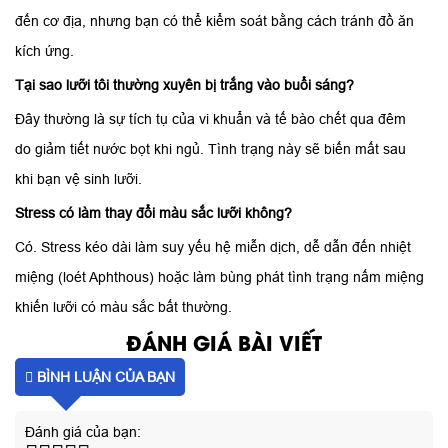
đến cơ địa, nhưng bạn có thể kiểm soát bằng cách tránh đồ ăn
kích ứng.
Tại sao lưỡi tôi thường xuyên bị trắng vào buổi sáng?
Đây thường là sự tích tụ của vi khuẩn và tế bào chết qua đêm
do giảm tiết nước bọt khi ngủ. Tình trạng này sẽ biến mất sau
khi bạn vệ sinh lưỡi.
Stress có làm thay đổi màu sắc lưỡi không?
Có. Stress kéo dài làm suy yếu hệ miễn dịch, dễ dẫn đến nhiệt
miệng (loét Aphthous) hoặc làm bùng phát tình trạng nấm miệng
khiến lưỡi có màu sắc bất thường.
ĐÁNH GIÁ BÀI VIẾT
BÌNH LUẬN CỦA BẠN
Đánh giá của bạn: