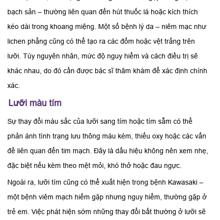
bạch sản – thường liên quan đến hút thuốc lá hoặc kích thích
kéo dài trong khoang miệng. Một số bệnh lý da – niêm mạc như
lichen phẳng cũng có thể tạo ra các đốm hoặc vệt trắng trên
lưỡi. Tùy nguyên nhân, mức độ nguy hiểm và cách điều trị sẽ
khác nhau, do đó cần được bác sĩ thăm khám để xác định chính
xác.
Lưỡi màu tím
Sự thay đổi màu sắc của lưỡi sang tím hoặc tím sẫm có thể
phản ánh tình trạng lưu thông máu kém, thiếu oxy hoặc các vấn
đề liên quan đến tim mạch. Đây là dấu hiệu không nên xem nhẹ,
đặc biệt nếu kèm theo mệt mỏi, khó thở hoặc đau ngực.
Ngoài ra, lưỡi tím cũng có thể xuất hiện trong bệnh Kawasaki –
một bệnh viêm mạch hiếm gặp nhưng nguy hiểm, thường gặp ở
trẻ em. Việc phát hiện sớm những thay đổi bất thường ở lưỡi sẽ