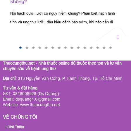
không?
Nổi hạch dưới lưỡi có nguy hiểm không? Phân biệt hạch lành
tính và ung thư lưỡi, dấu hiệu cảnh báo sớm, khi nào cần đi
khám và cách xử trí an toàn.
Thuocungthu.net - Nhà thuốc online đủ thuốc theo toa và tư vấn
chuyên sâu về bệnh ung thư
Địa chỉ:
313 Nguyễn Văn Công, P. Hạnh Thông, Tp. Hồ Chí Minh
Tư vấn & đặt hàng
SĐT: 0818006928 (Ds Quang)
Email: dsquang4.0@gmail.com
Website:
www.thuocungthu.net
VỀ CHÚNG TÔI
Giới Thiệu