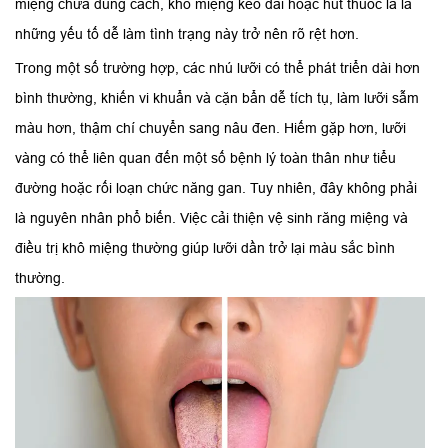
miệng chưa đúng cách, khô miệng kéo dài hoặc hút thuốc lá là
những yếu tố dễ làm tình trạng này trở nên rõ rệt hơn.
Trong một số trường hợp, các nhú lưỡi có thể phát triển dài hơn
bình thường, khiến vi khuẩn và cặn bẩn dễ tích tụ, làm lưỡi sẫm
màu hơn, thậm chí chuyển sang nâu đen. Hiếm gặp hơn, lưỡi
vàng có thể liên quan đến một số bệnh lý toàn thân như tiểu
đường hoặc rối loạn chức năng gan. Tuy nhiên, đây không phải
là nguyên nhân phổ biến. Việc cải thiện vệ sinh răng miệng và
điều trị khô miệng thường giúp lưỡi dần trở lại màu sắc bình
thường.