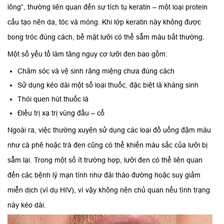
lông”, thường liên quan đến sự tích tụ keratin – một loại protein
cấu tạo nên da, tóc và móng. Khi lớp keratin này không được
bong tróc đúng cách, bề mặt lưỡi có thể sẫm màu bất thường.
Một số yếu tố làm tăng nguy cơ lưỡi đen bao gồm:
Chăm sóc và vệ sinh răng miệng chưa đúng cách
Sử dụng kéo dài một số loại thuốc, đặc biệt là kháng sinh
Thói quen hút thuốc lá
Điều trị xạ trị vùng đầu – cổ
Ngoài ra, việc thường xuyên sử dụng các loại đồ uống đậm màu
như cà phê hoặc trà đen cũng có thể khiến màu sắc của lưỡi bị
sẫm lại. Trong một số ít trường hợp, lưỡi đen có thể liên quan
đến các bệnh lý mạn tính như đái tháo đường hoặc suy giảm
miễn dịch (ví dụ HIV), vì vậy không nên chủ quan nếu tình trạng
này kéo dài.