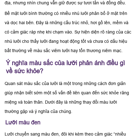
địa, nhưng nhìn chung vẫn giữ được sự tươi tắn và đồng đều.
Bề mặt lưỡi bình thường có nhiều nhú lưỡi phân bố ở mặt trên
và dọc hai bên. Đây là những cấu trúc nhỏ, hơi gồ lên, mềm và
có cảm giác ráp nhẹ khi chạm vào. Sự hiện diện rõ ràng của các
nhú lưỡi cho thấy lưỡi đang hoạt động tốt và chưa có dấu hiệu
bất thường về màu sắc viêm lưỡi hay tổn thương niêm mạc.
Ý nghĩa màu sắc của lưỡi phản ánh điều gì
về sức khỏe?
Quan sát màu sắc của lưỡi là một trong những cách đơn giản
giúp nhận biết sớm một số vấn đề liên quan đến sức khỏe răng
miệng và toàn thân. Dưới đây là những thay đổi màu lưỡi
thường gặp và ý nghĩa của chúng.
Lưỡi màu đen
Lưỡi chuyển sang màu đen, đôi khi kèm theo cảm giác “nhiều