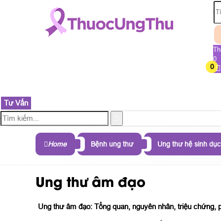
Th
0
0
TRANG CHỦ
SẢN PHẨM
THÀNH PHẦN
B
Tư Vấn
Home
Bệnh ung thư
Ung thư hệ sinh dục
Ung thư âm đạo
Ung thư âm đạo: Tổng quan, nguyên nhân, triệu chứng,