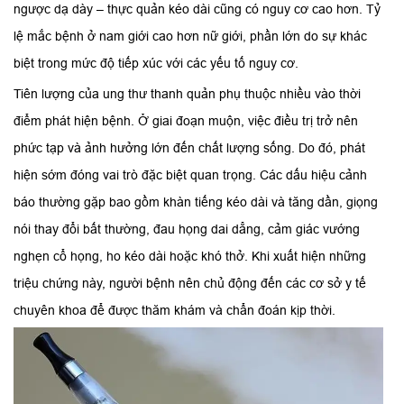
ngược dạ dày – thực quản kéo dài cũng có nguy cơ cao hơn. Tỷ
lệ mắc bệnh ở nam giới cao hơn nữ giới, phần lớn do sự khác
biệt trong mức độ tiếp xúc với các yếu tố nguy cơ.
Tiên lượng của ung thư thanh quản phụ thuộc nhiều vào thời
điểm phát hiện bệnh. Ở giai đoạn muộn, việc điều trị trở nên
phức tạp và ảnh hưởng lớn đến chất lượng sống. Do đó, phát
hiện sớm đóng vai trò đặc biệt quan trọng. Các dấu hiệu cảnh
báo thường gặp bao gồm khàn tiếng kéo dài và tăng dần, giọng
nói thay đổi bất thường, đau họng dai dẳng, cảm giác vướng
nghẹn cổ họng, ho kéo dài hoặc khó thở. Khi xuất hiện những
triệu chứng này, người bệnh nên chủ động đến các cơ sở y tế
chuyên khoa để được thăm khám và chẩn đoán kịp thời.