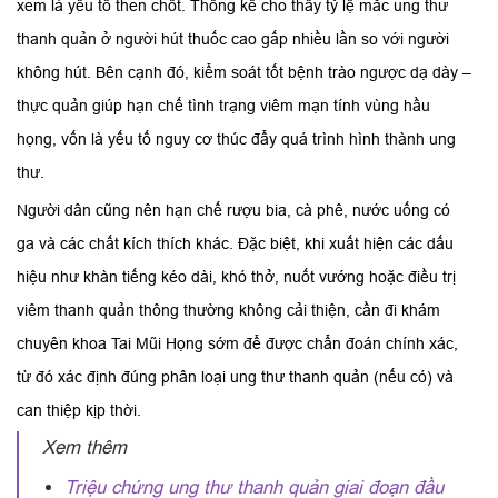
xem là yếu tố then chốt. Thống kê cho thấy tỷ lệ mắc ung thư
thanh quản ở người hút thuốc cao gấp nhiều lần so với người
không hút. Bên cạnh đó, kiểm soát tốt bệnh trào ngược dạ dày –
thực quản giúp hạn chế tình trạng viêm mạn tính vùng hầu
họng, vốn là yếu tố nguy cơ thúc đẩy quá trình hình thành ung
thư.
Người dân cũng nên hạn chế rượu bia, cà phê, nước uống có
ga và các chất kích thích khác. Đặc biệt, khi xuất hiện các dấu
hiệu như khàn tiếng kéo dài, khó thở, nuốt vướng hoặc điều trị
viêm thanh quản thông thường không cải thiện, cần đi khám
chuyên khoa Tai Mũi Họng sớm để được chẩn đoán chính xác,
từ đó xác định đúng phân loại ung thư thanh quản (nếu có) và
can thiệp kịp thời.
Xem thêm
Triệu chứng ung thư thanh quản giai đoạn đầu