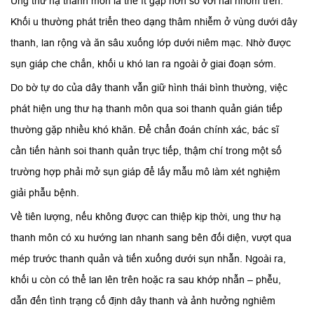
Ung thư hạ thanh môn là thể ít gặp hơn so với hai nhóm trên.
Khối u thường phát triển theo dạng thâm nhiễm ở vùng dưới dây
thanh, lan rộng và ăn sâu xuống lớp dưới niêm mạc. Nhờ được
sụn giáp che chắn, khối u khó lan ra ngoài ở giai đoạn sớm.
Do bờ tự do của dây thanh vẫn giữ hình thái bình thường, việc
phát hiện ung thư hạ thanh môn qua soi thanh quản gián tiếp
thường gặp nhiều khó khăn. Để chẩn đoán chính xác, bác sĩ
cần tiến hành soi thanh quản trực tiếp, thậm chí trong một số
trường hợp phải mở sụn giáp để lấy mẫu mô làm xét nghiệm
giải phẫu bệnh.
Về tiên lượng, nếu không được can thiệp kịp thời, ung thư hạ
thanh môn có xu hướng lan nhanh sang bên đối diện, vượt qua
mép trước thanh quản và tiến xuống dưới sụn nhẫn. Ngoài ra,
khối u còn có thể lan lên trên hoặc ra sau khớp nhẫn – phễu,
dẫn đến tình trạng cố định dây thanh và ảnh hưởng nghiêm