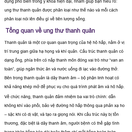
dụng phổ biến trong y khoa hiện đại, nhằm giúp bạn hiểu rõ:
ung thư thanh quản được phân loại như thế nào và mỗi cách
phân loại nói lên điều gì về tiên lượng sống.
Tổng quan về ung thư thanh quản
Thanh quản là một cơ quan quan trọng của hệ hô hấp, nằm ở vị
trí trung gian giữa hạ họng và khí quản. Cấu trúc thanh quản có
dạng ống, phía trên có nắp thanh môn đóng vai trò như “van an
toàn”, giúp ngăn thức ăn và nước uống đi lạc vào đường thở.
Bên trong thanh quản là dây thanh âm – bộ phận linh hoạt có
khả năng khép mở để phục vụ cho quá trình phát âm và hô hấp.
Về chức năng, thanh quản đảm nhiệm ba vai trò chính: dẫn
không khí vào phổi, bảo vệ đường hô hấp thông qua phản xạ ho
– sặc khi có dị vật, và tạo ra giọng nói. Khi cấu trúc này bị tổn
thương, đặc biệt là dây thanh âm, người bệnh có thể gặp tình