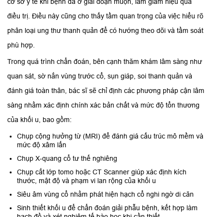
cơ sở y tế khi bệnh đã ở giai đoạn muộn, làm giảm hiệu quả
điều trị. Điều này cũng cho thấy tầm quan trọng của việc hiểu rõ
phân loại ung thư thanh quản để có hướng theo dõi và tầm soát
phù hợp.
Trong quá trình chẩn đoán, bên cạnh thăm khám lâm sàng như
quan sát, sờ nắn vùng trước cổ, sụn giáp, soi thanh quản và
đánh giá toàn thân, bác sĩ sẽ chỉ định các phương pháp cận lâm
sàng nhằm xác định chính xác bản chất và mức độ tổn thương
của khối u, bao gồm:
Chụp cộng hưởng từ (MRI) để đánh giá cấu trúc mô mềm và
mức độ xâm lấn
Chụp X-quang cổ tư thế nghiêng
Chụp cắt lớp tomo hoặc CT Scanner giúp xác định kích
thước, mật độ và phạm vi lan rộng của khối u
Siêu âm vùng cổ nhằm phát hiện hạch cổ nghi ngờ di căn
Sinh thiết khối u để chẩn đoán giải phẫu bệnh, kết hợp làm
hạch đồ và xét nghiệm tế bào học khi cần thiết