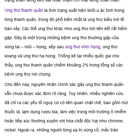
trạng khàn tiếng kéo dài hoặc thậm chí mất tiếng hoàn toàn.
Ung thư thanh quản
là tình trạng xuất hiện khối u ác tính trong
lòng thanh quản, trong đó phổ biến nhất là ung thư biểu mô tế
bào vảy. Các thể ung thư khác như ung thư mô liên kết rất hiếm
gặp. Đây là một trong những bệnh ung thư thường gặp của
vùng tai – mũi – họng, xếp sau
ung thư vòm họng
, ung thư
xoang và ung thư hạ họng. Thống kê tại nhiều quốc gia cho
thấy, ung thư thanh quản chiếm khoảng 2% trong tổng số các
bệnh ung thư nói chung.
Cho đến nay, nguyên nhân chính xác gây ung thư thanh quản
vẫn chưa được xác định rõ ràng. Tuy nhiên, nhiều nghiên cứu
đã chỉ ra các yếu tố nguy cơ có liên quan chặt chẽ, bao gồm hút
thuốc lá, lạm dụng rượu bia, làm việc trong môi trường ô nhiễm
hoặc tiếp xúc thường xuyên với hóa chất độc hại như chrome,
nickel. Ngoài ra, những người từng xạ trị vùng cổ, mắc trào