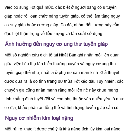
Việc bổ sung i-ốt quá mức, đặc biệt ở người đang có u tuyến
giáp hoặc rối loạn chức năng tuyến giáp, có thể làm tăng nguy
cơ suy giáp hoặc cường giáp. Do đó, nhóm đối tượng này cần
đặc biệt thận trọng về liều lượng và tần suất sử dụng.
Ảnh hưởng đến nguy cơ ung thư tuyến giáp
Một số nghiên cứu dịch tễ tại Nhật Bản ghi nhận mối liên quan
giữa việc tiêu thụ tảo biển thường xuyên và nguy cơ ung thư
tuyến giáp thể nhú, nhất là ở phụ nữ sau mãn kinh. Giả thuyết
được đưa ra là do tình trạng dư thừa i-ốt kéo dài. Tuy nhiên, các
chuyên gia cũng nhấn mạnh rằng mối liên hệ này chưa mang
tính khẳng định tuyệt đối và còn phụ thuộc vào nhiều yếu tố như
cơ địa, khẩu phần ăn tổng thể và tình trạng tuyến giáp sẵn có.
Nguy cơ nhiễm kim loại nặng
Một rủi ro khác ít được chú ý là khả năng tích lũy kim loại nặng