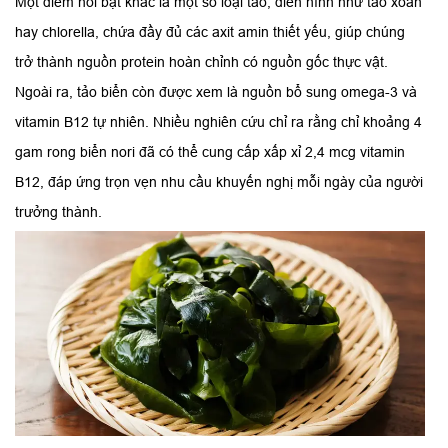
Một điểm nổi bật khác là một số loại tảo, điển hình như tảo xoắn
hay chlorella, chứa đầy đủ các axit amin thiết yếu, giúp chúng
trở thành nguồn protein hoàn chỉnh có nguồn gốc thực vật.
Ngoài ra, tảo biển còn được xem là nguồn bổ sung omega-3 và
vitamin B12 tự nhiên. Nhiều nghiên cứu chỉ ra rằng chỉ khoảng 4
gam rong biển nori đã có thể cung cấp xấp xỉ 2,4 mcg vitamin
B12, đáp ứng trọn vẹn nhu cầu khuyến nghị mỗi ngày của người
trưởng thành.