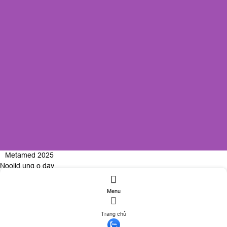
Metamed 2025
Nooijd ung o day
Menu
ĐĂNG KÝ TƯ VẤN
Trang chủ
Họ và tên
(*)