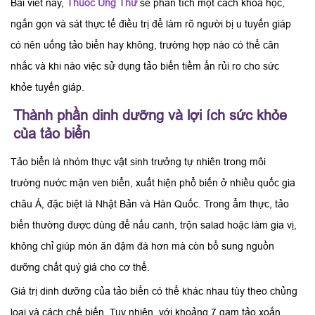
Bài viết này,
Thuốc Ung Thư
sẽ phân tích một cách khoa học,
ngắn gọn và sát thực tế điều trị để làm rõ người bị u tuyến giáp
có nên uống tảo biển hay không, trường hợp nào có thể cân
nhắc và khi nào việc sử dụng tảo biển tiềm ẩn rủi ro cho sức
khỏe tuyến giáp.
Thành phần dinh dưỡng và lợi ích sức khỏe
của tảo biển
Tảo biển là nhóm thực vật sinh trưởng tự nhiên trong môi
trường nước mặn ven biển, xuất hiện phổ biến ở nhiều quốc gia
châu Á, đặc biệt là Nhật Bản và Hàn Quốc. Trong ẩm thực, tảo
biển thường được dùng để nấu canh, trộn salad hoặc làm gia vị,
không chỉ giúp món ăn đậm đà hơn mà còn bổ sung nguồn
dưỡng chất quý giá cho cơ thể.
Giá trị dinh dưỡng của tảo biển có thể khác nhau tùy theo chủng
loại và cách chế biến. Tuy nhiên, với khoảng 7 gam tảo xoắn