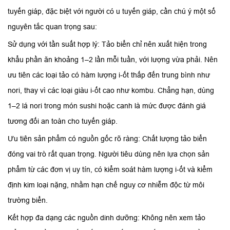
tuyến giáp, đặc biệt với người có u tuyến giáp, cần chú ý một số
nguyên tắc quan trọng sau:
Sử dụng với tần suất hợp lý: Tảo biển chỉ nên xuất hiện trong
khẩu phần ăn khoảng 1–2 lần mỗi tuần, với lượng vừa phải. Nên
ưu tiên các loại tảo có hàm lượng i-ốt thấp đến trung bình như
nori, thay vì các loại giàu i-ốt cao như kombu. Chẳng hạn, dùng
1–2 lá nori trong món sushi hoặc canh là mức được đánh giá
tương đối an toàn cho tuyến giáp.
Ưu tiên sản phẩm có nguồn gốc rõ ràng: Chất lượng tảo biển
đóng vai trò rất quan trọng. Người tiêu dùng nên lựa chọn sản
phẩm từ các đơn vị uy tín, có kiểm soát hàm lượng i-ốt và kiểm
định kim loại nặng, nhằm hạn chế nguy cơ nhiễm độc từ môi
trường biển.
Kết hợp đa dạng các nguồn dinh dưỡng: Không nên xem tảo