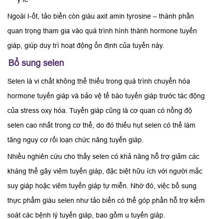
Ngoài I-ốt, tảo biển còn giàu axit amin tyrosine – thành phần
quan trọng tham gia vào quá trình hình thành hormone tuyến
giáp, giúp duy trì hoạt động ổn định của tuyến này.
Bổ sung selen
Selen là vi chất không thể thiếu trong quá trình chuyển hóa
hormone tuyến giáp và bảo vệ tế bào tuyến giáp trước tác động
của stress oxy hóa. Tuyến giáp cũng là cơ quan có nồng độ
selen cao nhất trong cơ thể, do đó thiếu hụt selen có thể làm
tăng nguy cơ rối loạn chức năng tuyến giáp.
Nhiều nghiên cứu cho thấy selen có khả năng hỗ trợ giảm các
kháng thể gây viêm tuyến giáp, đặc biệt hữu ích với người mắc
suy giáp hoặc viêm tuyến giáp tự miễn. Nhờ đó, việc bổ sung
thực phẩm giàu selen như tảo biển có thể góp phần hỗ trợ kiểm
soát các bệnh lý tuyến giáp, bao gồm u tuyến giáp.