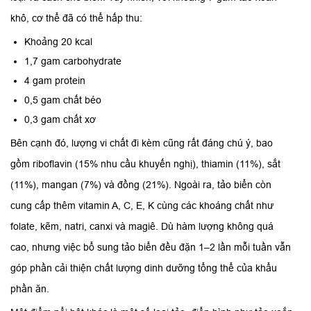
khô, cơ thể đã có thể hấp thu:
Khoảng 20 kcal
1,7 gam carbohydrate
4 gam protein
0,5 gam chất béo
0,3 gam chất xơ
Bên cạnh đó, lượng vi chất đi kèm cũng rất đáng chú ý, bao
gồm riboflavin (15% nhu cầu khuyến nghị), thiamin (11%), sắt
(11%), mangan (7%) và đồng (21%). Ngoài ra, tảo biển còn
cung cấp thêm vitamin A, C, E, K cùng các khoáng chất như
folate, kẽm, natri, canxi và magiê. Dù hàm lượng không quá
cao, nhưng việc bổ sung tảo biển đều đặn 1–2 lần mỗi tuần vẫn
góp phần cải thiện chất lượng dinh dưỡng tổng thể của khẩu
phần ăn.