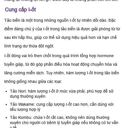
Cung cấp I-ốt
Tảo biển là một trong những nguồn I-ốt tự nhiên dồi dào. Đặc
điểm đáng chú ý của I-ốt trong tảo biển là được giải phóng từ từ
sau khi hấp thu, giúp cơ thể sử dụng hiệu quả hơn và hạn chế
tình trạng dư thừa đột ngột.
I-ốt đóng vai trò then chốt trong quá trình tổng hợp hormone
tuyến giáp, từ đó góp phần điều hòa hoạt động chuyển hóa và
tăng cường miễn dịch. Tuy nhiên, hàm lượng I-ốt trong tảo biển
không giống nhau giữa các loại:
Tảo Nori: hàm lượng I-ốt ở mức vừa phải, phù hợp để sử
dụng thường xuyên
Tảo Wakame: cung cấp lượng I-ốt cao hơn, cần dùng với
liều lượng hợp lý
Tảo Kombu: chứa I-ốt rất cao, không nên dùng thường
xuyên cho người có bệnh lý tuyến giáp nếu không có tư vấn
y tế