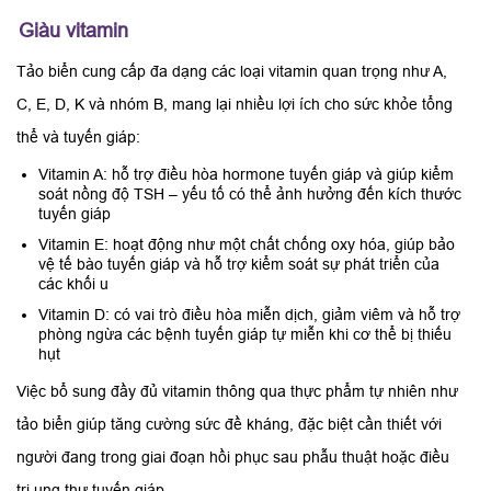
Giàu vitamin
Tảo biển cung cấp đa dạng các loại vitamin quan trọng như A,
C, E, D, K và nhóm B, mang lại nhiều lợi ích cho sức khỏe tổng
thể và tuyến giáp:
Vitamin A: hỗ trợ điều hòa hormone tuyến giáp và giúp kiểm
soát nồng độ TSH – yếu tố có thể ảnh hưởng đến kích thước
tuyến giáp
Vitamin E: hoạt động như một chất chống oxy hóa, giúp bảo
vệ tế bào tuyến giáp và hỗ trợ kiểm soát sự phát triển của
các khối u
Vitamin D: có vai trò điều hòa miễn dịch, giảm viêm và hỗ trợ
phòng ngừa các bệnh tuyến giáp tự miễn khi cơ thể bị thiếu
hụt
Việc bổ sung đầy đủ vitamin thông qua thực phẩm tự nhiên như
tảo biển giúp tăng cường sức đề kháng, đặc biệt cần thiết với
người đang trong giai đoạn hồi phục sau phẫu thuật hoặc điều
trị ung thư tuyến giáp.