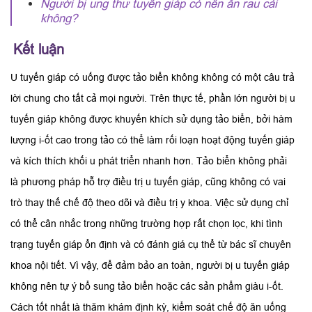
Người bị ung thư tuyến giáp có nên ăn rau cải
không?
Kết luận
U tuyến giáp có uống được tảo biển không không có một câu trả
lời chung cho tất cả mọi người. Trên thực tế, phần lớn người bị u
tuyến giáp không được khuyến khích sử dụng tảo biển, bởi hàm
lượng i-ốt cao trong tảo có thể làm rối loạn hoạt động tuyến giáp
và kích thích khối u phát triển nhanh hơn. Tảo biển không phải
là phương pháp hỗ trợ điều trị u tuyến giáp, cũng không có vai
trò thay thế chế độ theo dõi và điều trị y khoa. Việc sử dụng chỉ
có thể cân nhắc trong những trường hợp rất chọn lọc, khi tình
trạng tuyến giáp ổn định và có đánh giá cụ thể từ bác sĩ chuyên
khoa nội tiết. Vì vậy, để đảm bảo an toàn, người bị u tuyến giáp
không nên tự ý bổ sung tảo biển hoặc các sản phẩm giàu i-ốt.
Cách tốt nhất là thăm khám định kỳ, kiểm soát chế độ ăn uống