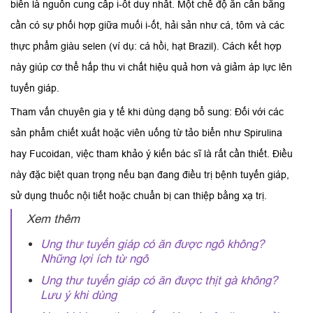
biển là nguồn cung cấp i-ốt duy nhất. Một chế độ ăn cân bằng
cần có sự phối hợp giữa muối i-ốt, hải sản như cá, tôm và các
thực phẩm giàu selen (ví dụ: cá hồi, hạt Brazil). Cách kết hợp
này giúp cơ thể hấp thu vi chất hiệu quả hơn và giảm áp lực lên
tuyến giáp.
Tham vấn chuyên gia y tế khi dùng dạng bổ sung: Đối với các
sản phẩm chiết xuất hoặc viên uống từ tảo biển như Spirulina
hay Fucoidan, việc tham khảo ý kiến bác sĩ là rất cần thiết. Điều
này đặc biệt quan trọng nếu bạn đang điều trị bệnh tuyến giáp,
sử dụng thuốc nội tiết hoặc chuẩn bị can thiệp bằng xạ trị.
Xem thêm
Ung thư tuyến giáp có ăn được ngô không?
Những lợi ích từ ngô
Ung thư tuyến giáp có ăn được thịt gà không?
Lưu ý khi dùng