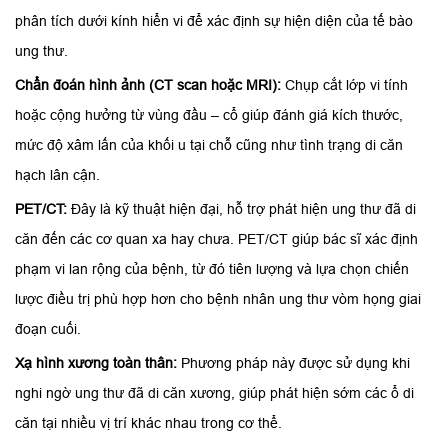
phân tích dưới kính hiển vi để xác định sự hiện diện của tế bào
ung thư.
Chẩn đoán hình ảnh (CT scan hoặc MRI):
Chụp cắt lớp vi tính
hoặc cộng hưởng từ vùng đầu – cổ giúp đánh giá kích thước,
mức độ xâm lấn của khối u tại chỗ cũng như tình trạng di căn
hạch lân cận.
PET/CT:
Đây là kỹ thuật hiện đại, hỗ trợ phát hiện ung thư đã di
căn đến các cơ quan xa hay chưa. PET/CT giúp bác sĩ xác định
phạm vi lan rộng của bệnh, từ đó tiên lượng và lựa chọn chiến
lược điều trị phù hợp hơn cho bệnh nhân ung thư vòm họng giai
đoạn cuối.
Xạ hình xương toàn thân:
Phương pháp này được sử dụng khi
nghi ngờ ung thư đã di căn xương, giúp phát hiện sớm các ổ di
căn tại nhiều vị trí khác nhau trong cơ thể.