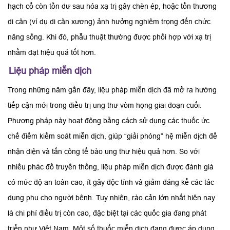
hạch cổ còn tồn dư sau hóa xạ trị gây chèn ép, hoặc tổn thương
di căn (ví dụ di căn xương) ảnh hưởng nghiêm trọng đến chức
năng sống. Khi đó, phẫu thuật thường được phối hợp với xạ trị
nhằm đạt hiệu quả tốt hơn.
Liệu pháp miễn dịch
Trong những năm gần đây, liệu pháp miễn dịch đã mở ra hướng
tiếp cận mới trong điều trị ung thư vòm họng giai đoạn cuối.
Phương pháp này hoạt động bằng cách sử dụng các thuốc ức
chế điểm kiểm soát miễn dịch, giúp “giải phóng” hệ miễn dịch để
nhận diện và tấn công tế bào ung thư hiệu quả hơn. So với
nhiều phác đồ truyền thống, liệu pháp miễn dịch được đánh giá
có mức độ an toàn cao, ít gây độc tính và giảm đáng kể các tác
dụng phụ cho người bệnh. Tuy nhiên, rào cản lớn nhất hiện nay
là chi phí điều trị còn cao, đặc biệt tại các quốc gia đang phát
triển như Việt Nam. Một số thuốc miễn dịch đang được áp dụng