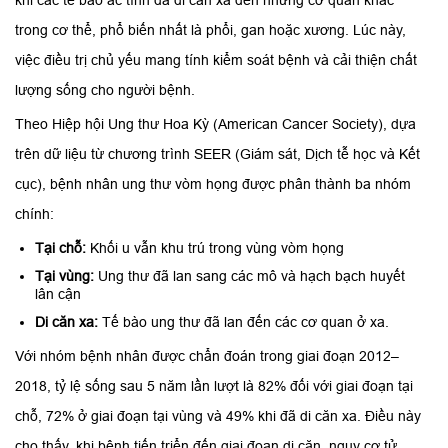
trong cơ thể, phổ biến nhất là phổi, gan hoặc xương. Lúc này,
việc điều trị chủ yếu mang tính kiểm soát bệnh và cải thiện chất
lượng sống cho người bệnh.
Theo Hiệp hội Ung thư Hoa Kỳ (American Cancer Society), dựa
trên dữ liệu từ chương trình SEER (Giám sát, Dịch tễ học và Kết
cục), bệnh nhân ung thư vòm họng được phân thành ba nhóm
chính:
Tại chỗ:
Khối u vẫn khu trú trong vùng vòm họng
Tại vùng:
Ung thư đã lan sang các mô và hạch bạch huyết
lân cận
Di căn xa:
Tế bào ung thư đã lan đến các cơ quan ở xa.
Với nhóm bệnh nhân được chẩn đoán trong giai đoạn 2012–
2018, tỷ lệ sống sau 5 năm lần lượt là 82% đối với giai đoạn tại
chỗ, 72% ở giai đoạn tại vùng và 49% khi đã di căn xa. Điều này
cho thấy, khi bệnh tiến triển đến giai đoạn di căn, nguy cơ tử