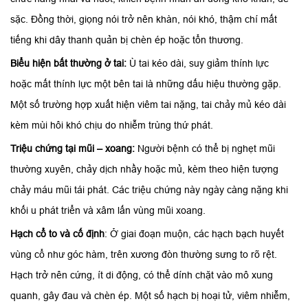
sặc. Đồng thời, giọng nói trở nên khàn, nói khó, thậm chí mất
tiếng khi dây thanh quản bị chèn ép hoặc tổn thương.
Biểu hiện bất thường ở tai:
Ù tai kéo dài, suy giảm thính lực
hoặc mất thính lực một bên tai là những dấu hiệu thường gặp.
Một số trường hợp xuất hiện viêm tai nặng, tai chảy mủ kéo dài
kèm mùi hôi khó chịu do nhiễm trùng thứ phát.
Triệu chứng tại mũi – xoang:
Người bệnh có thể bị nghẹt mũi
thường xuyên, chảy dịch nhầy hoặc mủ, kèm theo hiện tượng
chảy máu mũi tái phát. Các triệu chứng này ngày càng nặng khi
khối u phát triển và xâm lấn vùng mũi xoang.
Hạch cổ to và cố định
: Ở giai đoạn muộn, các hạch bạch huyết
vùng cổ như góc hàm, trên xương đòn thường sưng to rõ rệt.
Hạch trở nên cứng, ít di động, có thể dính chặt vào mô xung
quanh, gây đau và chèn ép. Một số hạch bị hoại tử, viêm nhiễm,