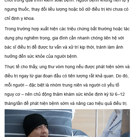
chốt trong quá trình kiểm soát bệnh. Người bệnh không nên tự ý
ngưng thuốc, thay đổi liều lượng hoặc bỏ dở điều trị khi chưa có
chỉ định y khoa.
Trong trường hợp xuất hiện các triệu chứng bất thường hoặc tác
dụng phụ nghiêm trọng, gia đình cần nhanh chóng liên hệ với
bác sĩ điều trị để được tư vấn và xử trí kịp thời, tránh làm ảnh
hưởng đến sức khỏe của người bệnh.
Thực tế cho thấy, ung thư vòm họng nếu được phát hiện sớm và
điều trị ngay từ giai đoạn đầu có tiên lượng rất khả quan. Do đó,
mỗi người – đặc biệt là nhóm trung niên và người có yếu tố
nguy cơ – nên chủ động thăm khám sức khỏe định kỳ từ 6–12
tháng/lần để phát hiện bệnh sớm và nâng cao hiệu quả điều trị.