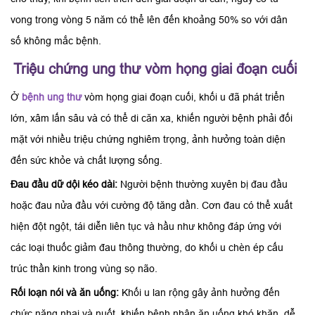
vong trong vòng 5 năm có thể lên đến khoảng 50% so với dân
số không mắc bệnh.
Triệu chứng ung thư vòm họng giai đoạn cuối
Ở
bệnh ung thư
vòm họng giai đoạn cuối, khối u đã phát triển
lớn, xâm lấn sâu và có thể di căn xa, khiến người bệnh phải đối
mặt với nhiều triệu chứng nghiêm trọng, ảnh hưởng toàn diện
đến sức khỏe và chất lượng sống.
Đau đầu dữ dội kéo dài:
Người bệnh thường xuyên bị đau đầu
hoặc đau nửa đầu với cường độ tăng dần. Cơn đau có thể xuất
hiện đột ngột, tái diễn liên tục và hầu như không đáp ứng với
các loại thuốc giảm đau thông thường, do khối u chèn ép cấu
trúc thần kinh trong vùng sọ não.
Rối loạn nói và ăn uống:
Khối u lan rộng gây ảnh hưởng đến
chức năng nhai và nuốt, khiến bệnh nhân ăn uống khó khăn, dễ