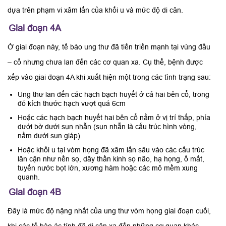
dựa trên phạm vi xâm lấn của khối u và mức độ di căn.
Giai đoạn 4A
Ở giai đoạn này, tế bào ung thư đã tiến triển mạnh tại vùng đầu
– cổ nhưng chưa lan đến các cơ quan xa. Cụ thể, bệnh được
xếp vào giai đoạn 4A khi xuất hiện một trong các tình trạng sau:
Ung thư lan đến các hạch bạch huyết ở cả hai bên cổ, trong
đó kích thước hạch vượt quá 6cm
Hoặc các hạch bạch huyết hai bên cổ nằm ở vị trí thấp, phía
dưới bờ dưới sụn nhẫn (sụn nhẫn là cấu trúc hình vòng,
nằm dưới sụn giáp)
Hoặc khối u tại vòm họng đã xâm lấn sâu vào các cấu trúc
lân cận như nền sọ, dây thần kinh sọ não, hạ họng, ổ mắt,
tuyến nước bọt lớn, xương hàm hoặc các mô mềm xung
quanh.
Giai đoạn 4B
Đây là mức độ nặng nhất của ung thư vòm họng giai đoạn cuối,
khi các tế bào ác tính đã di căn xa đến những cơ quan khác