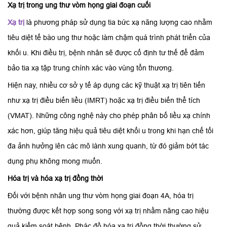
Xạ trị trong ung thư vòm họng giai đoạn cuối
Xạ trị
là phương pháp sử dụng tia bức xạ năng lượng cao nhằm
tiêu diệt tế bào ung thư hoặc làm chậm quá trình phát triển của
khối u. Khi điều trị, bệnh nhân sẽ được cố định tư thế để đảm
bảo tia xạ tập trung chính xác vào vùng tổn thương.
Hiện nay, nhiều cơ sở y tế áp dụng các kỹ thuật xạ trị tiên tiến
như xạ trị điều biến liều (IMRT) hoặc xạ trị điều biến thể tích
(VMAT). Những công nghệ này cho phép phân bố liều xạ chính
xác hơn, giúp tăng hiệu quả tiêu diệt khối u trong khi hạn chế tối
đa ảnh hưởng lên các mô lành xung quanh, từ đó giảm bớt tác
dụng phụ không mong muốn.
Hóa trị và hóa xạ trị đồng thời
Đối với bệnh nhân ung thư vòm họng giai đoạn 4A, hóa trị
thường được kết hợp song song với xạ trị nhằm nâng cao hiệu
quả kiểm soát bệnh. Phác đồ hóa xạ trị đồng thời thường sử