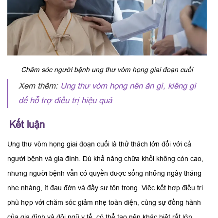
Chăm sóc người bệnh ung thư vòm họng giai đoạn cuối
Xem thêm:
Ung thư vòm họng nên ăn gì, kiêng gì
để hỗ trợ điều trị hiệu quả
Kết luận
Ung thư vòm họng giai đoạn cuối là thử thách lớn đối với cả
người bệnh và gia đình. Dù khả năng chữa khỏi không còn cao,
nhưng người bệnh vẫn có quyền được sống những ngày tháng
nhẹ nhàng, ít đau đớn và đầy sự tôn trọng. Việc kết hợp điều trị
phù hợp với chăm sóc giảm nhẹ toàn diện, cùng sự đồng hành
của gia đình và đội ngũ y tế, có thể tạo nên khác biệt rất lớn