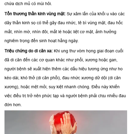
chứa dịch mủ có mùi hôi.
Tổn thương thần kinh vùng mặt:
Sự xâm lấn của khối u vào các
dây thần kinh sọ có thể gây đau nhức, tê bì vùng mặt, đau hốc
mắt, nhìn mờ, nhìn đôi, mắt lé hoặc liệt cơ mặt, ảnh hưởng
nghiêm trọng đến sinh hoạt hằng ngày.
Triệu chứng do di căn xa:
Khi ung thư vòm họng giai đoạn cuối
đã di căn đến các cơ quan khác như phổi, xương hoặc gan,
người bệnh sẽ xuất hiện thêm các dấu hiệu tương ứng như ho
kéo dài, khó thở (di căn phổi), đau nhức xương dữ dội (di căn
xương), hoặc mệt mỏi, suy kiệt nhanh chóng. Điều này khiến
việc điều trị trở nên phức tạp và người bệnh phải chịu nhiều đau
đớn hơn.