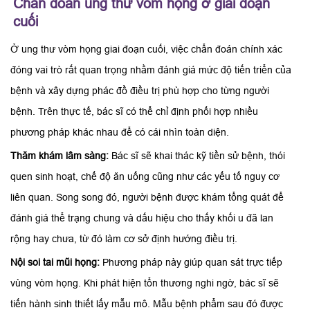
Chẩn đoán ung thư vòm họng ở giai đoạn
cuối
Ở ung thư vòm họng giai đoạn cuối, việc chẩn đoán chính xác
đóng vai trò rất quan trọng nhằm đánh giá mức độ tiến triển của
bệnh và xây dựng phác đồ điều trị phù hợp cho từng người
bệnh. Trên thực tế, bác sĩ có thể chỉ định phối hợp nhiều
phương pháp khác nhau để có cái nhìn toàn diện.
Thăm khám lâm sàng:
Bác sĩ sẽ khai thác kỹ tiền sử bệnh, thói
quen sinh hoạt, chế độ ăn uống cũng như các yếu tố nguy cơ
liên quan. Song song đó, người bệnh được khám tổng quát để
đánh giá thể trạng chung và dấu hiệu cho thấy khối u đã lan
rộng hay chưa, từ đó làm cơ sở định hướng điều trị.
Nội soi tai mũi họng:
Phương pháp này giúp quan sát trực tiếp
vùng vòm họng. Khi phát hiện tổn thương nghi ngờ, bác sĩ sẽ
tiến hành sinh thiết lấy mẫu mô. Mẫu bệnh phẩm sau đó được