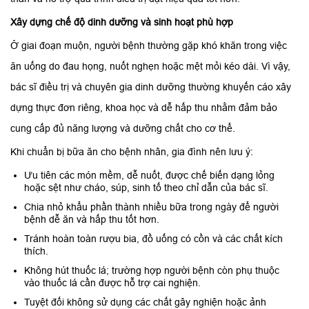
Xây dựng chế độ dinh dưỡng và sinh hoạt phù hợp
Ở giai đoạn muộn, người bệnh thường gặp khó khăn trong việc
ăn uống do đau họng, nuốt nghẹn hoặc mệt mỏi kéo dài. Vì vậy,
bác sĩ điều trị và chuyên gia dinh dưỡng thường khuyến cáo xây
dựng thực đơn riêng, khoa học và dễ hấp thu nhằm đảm bảo
cung cấp đủ năng lượng và dưỡng chất cho cơ thể.
Khi chuẩn bị bữa ăn cho bệnh nhân, gia đình nên lưu ý:
Ưu tiên các món mềm, dễ nuốt, được chế biến dạng lỏng
hoặc sệt như cháo, súp, sinh tố theo chỉ dẫn của bác sĩ.
Chia nhỏ khẩu phần thành nhiều bữa trong ngày để người
bệnh dễ ăn và hấp thu tốt hơn.
Tránh hoàn toàn rượu bia, đồ uống có cồn và các chất kích
thích.
Không hút thuốc lá; trường hợp người bệnh còn phụ thuộc
vào thuốc lá cần được hỗ trợ cai nghiện.
Tuyệt đối không sử dụng các chất gây nghiện hoặc ảnh