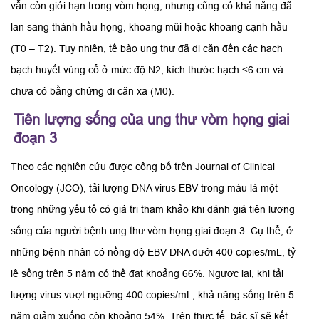
vẫn còn giới hạn trong vòm họng, nhưng cũng có khả năng đã
lan sang thành hầu họng, khoang mũi hoặc khoang cạnh hầu
(T0 – T2). Tuy nhiên, tế bào ung thư đã di căn đến các hạch
bạch huyết vùng cổ ở mức độ N2, kích thước hạch ≤6 cm và
chưa có bằng chứng di căn xa (M0).
Tiên lượng sống của ung thư vòm họng giai
đoạn 3
Theo các nghiên cứu được công bố trên Journal of Clinical
Oncology (JCO), tải lượng DNA virus EBV trong máu là một
trong những yếu tố có giá trị tham khảo khi đánh giá tiên lượng
sống của người bệnh ung thư vòm họng giai đoạn 3. Cụ thể, ở
những bệnh nhân có nồng độ EBV DNA dưới 400 copies/mL, tỷ
lệ sống trên 5 năm có thể đạt khoảng 66%. Ngược lại, khi tải
lượng virus vượt ngưỡng 400 copies/mL, khả năng sống trên 5
năm giảm xuống còn khoảng 54%. Trên thực tế, bác sĩ sẽ kết