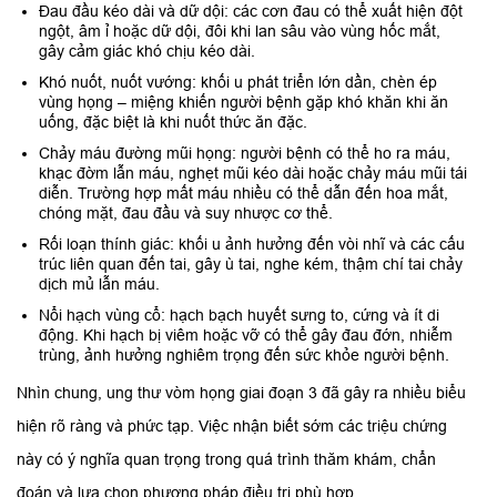
Đau đầu kéo dài và dữ dội: các cơn đau có thể xuất hiện đột
ngột, âm ỉ hoặc dữ dội, đôi khi lan sâu vào vùng hốc mắt,
gây cảm giác khó chịu kéo dài.
Khó nuốt, nuốt vướng: khối u phát triển lớn dần, chèn ép
vùng họng – miệng khiến người bệnh gặp khó khăn khi ăn
uống, đặc biệt là khi nuốt thức ăn đặc.
Chảy máu đường mũi họng: người bệnh có thể ho ra máu,
khạc đờm lẫn máu, nghẹt mũi kéo dài hoặc chảy máu mũi tái
diễn. Trường hợp mất máu nhiều có thể dẫn đến hoa mắt,
chóng mặt, đau đầu và suy nhược cơ thể.
Rối loạn thính giác: khối u ảnh hưởng đến vòi nhĩ và các cấu
trúc liên quan đến tai, gây ù tai, nghe kém, thậm chí tai chảy
dịch mủ lẫn máu.
Nổi hạch vùng cổ: hạch bạch huyết sưng to, cứng và ít di
động. Khi hạch bị viêm hoặc vỡ có thể gây đau đớn, nhiễm
trùng, ảnh hưởng nghiêm trọng đến sức khỏe người bệnh.
Nhìn chung, ung thư vòm họng giai đoạn 3 đã gây ra nhiều biểu
hiện rõ ràng và phức tạp. Việc nhận biết sớm các triệu chứng
này có ý nghĩa quan trọng trong quá trình thăm khám, chẩn
đoán và lựa chọn phương pháp điều trị phù hợp.