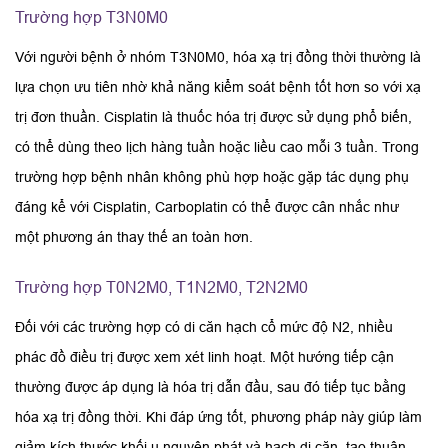
Trường hợp T3N0M0
Với người bệnh ở nhóm T3N0M0, hóa xạ trị đồng thời thường là
lựa chọn ưu tiên nhờ khả năng kiểm soát bệnh tốt hơn so với xạ
trị đơn thuần. Cisplatin là thuốc hóa trị được sử dụng phổ biến,
có thể dùng theo lịch hàng tuần hoặc liều cao mỗi 3 tuần. Trong
trường hợp bệnh nhân không phù hợp hoặc gặp tác dụng phụ
đáng kể với Cisplatin, Carboplatin có thể được cân nhắc như
một phương án thay thế an toàn hơn.
Trường hợp T0N2M0, T1N2M0, T2N2M0
Đối với các trường hợp có di căn hạch cổ mức độ N2, nhiều
phác đồ điều trị được xem xét linh hoạt. Một hướng tiếp cận
thường được áp dụng là hóa trị dẫn đầu, sau đó tiếp tục bằng
hóa xạ trị đồng thời. Khi đáp ứng tốt, phương pháp này giúp làm
giảm kích thước khối u nguyên phát và hạch di căn, tạo thuận