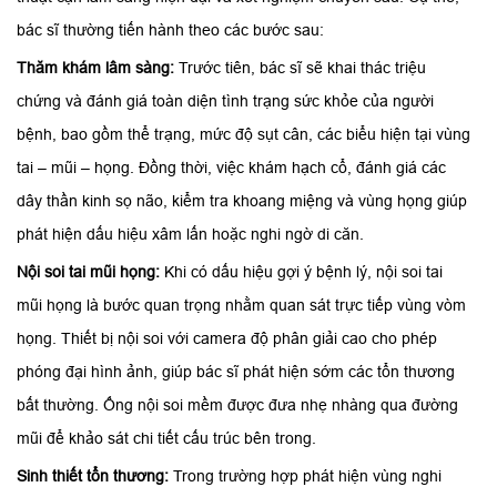
bác sĩ thường tiến hành theo các bước sau:
Thăm khám lâm sàng:
Trước tiên, bác sĩ sẽ khai thác triệu
chứng và đánh giá toàn diện tình trạng sức khỏe của người
bệnh, bao gồm thể trạng, mức độ sụt cân, các biểu hiện tại vùng
tai – mũi – họng. Đồng thời, việc khám hạch cổ, đánh giá các
dây thần kinh sọ não, kiểm tra khoang miệng và vùng họng giúp
phát hiện dấu hiệu xâm lấn hoặc nghi ngờ di căn.
Nội soi tai mũi họng:
Khi có dấu hiệu gợi ý bệnh lý, nội soi tai
mũi họng là bước quan trọng nhằm quan sát trực tiếp vùng vòm
họng. Thiết bị nội soi với camera độ phân giải cao cho phép
phóng đại hình ảnh, giúp bác sĩ phát hiện sớm các tổn thương
bất thường. Ống nội soi mềm được đưa nhẹ nhàng qua đường
mũi để khảo sát chi tiết cấu trúc bên trong.
Sinh thiết tổn thương:
Trong trường hợp phát hiện vùng nghi