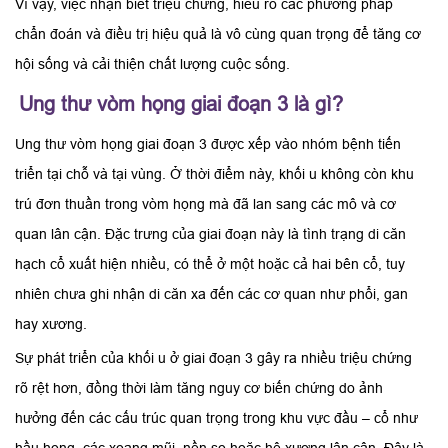
Vì vậy, việc nhận biết triệu chứng, hiểu rõ các phương pháp
chẩn đoán và điều trị hiệu quả là vô cùng quan trọng để tăng cơ
hội sống và cải thiện chất lượng cuộc sống.
Ung thư vòm họng giai đoạn 3 là gì?
Ung thư vòm họng giai đoạn 3 được xếp vào nhóm bệnh tiến
triển tại chỗ và tại vùng. Ở thời điểm này, khối u không còn khu
trú đơn thuần trong vòm họng mà đã lan sang các mô và cơ
quan lân cận. Đặc trưng của giai đoạn này là tình trạng di căn
hạch cổ xuất hiện nhiều, có thể ở một hoặc cả hai bên cổ, tuy
nhiên chưa ghi nhận di căn xa đến các cơ quan như phổi, gan
hay xương.
Sự phát triển của khối u ở giai đoạn 3 gây ra nhiều triệu chứng
rõ rệt hơn, đồng thời làm tăng nguy cơ biến chứng do ảnh
hưởng đến các cấu trúc quan trọng trong khu vực đầu – cổ như