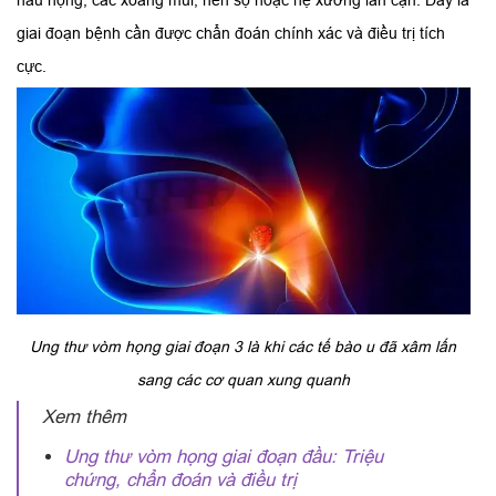
hầu họng, các xoang mũi, nền sọ hoặc hệ xương lân cận. Đây là
giai đoạn bệnh cần được chẩn đoán chính xác và điều trị tích
cực.
Ung thư vòm họng giai đoạn 3 là khi các tế bào u đã xâm lấn
sang các cơ quan xung quanh
Xem thêm
Ung thư vòm họng giai đoạn đầu: Triệu
chứng, chẩn đoán và điều trị