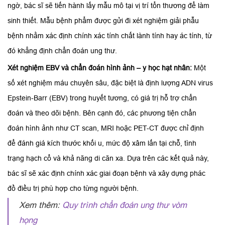
ngờ, bác sĩ sẽ tiến hành lấy mẫu mô tại vị trí tổn thương để làm
sinh thiết. Mẫu bệnh phẩm được gửi đi xét nghiệm giải phẫu
bệnh nhằm xác định chính xác tính chất lành tính hay ác tính, từ
đó khẳng định chẩn đoán ung thư.
Xét nghiệm EBV và chẩn đoán hình ảnh – y học hạt nhân:
Một
số xét nghiệm máu chuyên sâu, đặc biệt là định lượng ADN virus
Epstein-Barr (EBV) trong huyết tương, có giá trị hỗ trợ chẩn
đoán và theo dõi bệnh. Bên cạnh đó, các phương tiện chẩn
đoán hình ảnh như CT scan, MRI hoặc PET-CT được chỉ định
để đánh giá kích thước khối u, mức độ xâm lấn tại chỗ, tình
trạng hạch cổ và khả năng di căn xa. Dựa trên các kết quả này,
bác sĩ sẽ xác định chính xác giai đoạn bệnh và xây dựng phác
đồ điều trị phù hợp cho từng người bệnh.
Xem thêm:
Quy trình chẩn đoán ung thư vòm
họng