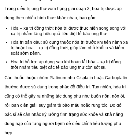
Trong điều trị ung thư vòm họng giai đoạn 3, hóa trị được áp
dụng theo nhiều hình thức khác nhau, bao gồm:
Hóa – xạ trị đồng thời: hóa trị được thực hiện song song với
xạ trị nhằm tăng hiệu quả tiêu diệt tế bào ung thư.
Hóa trị dẫn đầu: sử dụng thuốc hóa trị trước khi tiến hành xạ
trị hoặc hóa – xạ trị đồng thời, giúp làm nhỏ khối u và kiểm
soát sớm bệnh.
Hóa trị hỗ trợ: áp dụng sau khi hoàn tất hóa – xạ trị đồng
thời nhằm tiêu diệt các tế bào ung thư còn sót lại.
Các thuốc thuộc nhóm Platinum như Cisplatin hoặc Carboplatin
thường được sử dụng trong phác đồ điều trị. Tuy nhiên, hóa trị
cũng có thể gây ra những tác dụng phụ như buồn nôn, nôn ói,
rối loạn điện giải, suy giảm tế bào máu hoặc rụng tóc. Do đó,
bác sĩ sẽ cân nhắc kỹ lưỡng tình trạng sức khỏe và khả năng
dung nạp của từng người bệnh để điều chỉnh liều lượng phù
hợp.