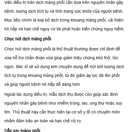
Việc điều trị tràn dịch màng phổi cần dựa trên nguyên nhân gây
bệnh, lượng dịch tích tụ và tình trạng sức khỏe của người bệnh.
Mục tiêu chính là loại bỏ dịch trong khoang màng phổi, cải thiện
hô hấp và hạn chế nguy cơ tái phát hoặc biến chứng nguy hiểm.
Chọc hút dịch màng phổi
Chọc hút dịch màng phổi là thủ thuật thường được chỉ định để
vừa hỗ trợ chẩn đoán vừa giúp giảm triệu chứng khó thở, tức
ngực. Bác sĩ sẽ sử dụng kim chuyên dụng để hút bớt lượng dịch
tích tụ trong khoang màng phổi, từ đó giảm áp lực đè lên phổi
và giúp người bệnh hô hấp dễ dàng hơn.
Ngoài tác dụng điều trị, mẫu dịch thu được còn giúp xác định
nguyên nhân gây bệnh như nhiễm trùng, lao, ung thư hoặc suy
tim. Thủ thuật này cần thực hiện tại cơ sở y tế có chuyên môn
nhằm đảm bảo an toàn và hạn chế rủi ro.
Dẫn lưu màng phổi