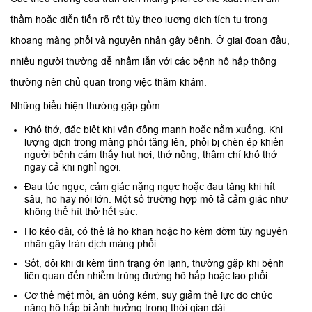
thầm hoặc diễn tiến rõ rệt tùy theo lượng dịch tích tụ trong
khoang màng phổi và nguyên nhân gây bệnh. Ở giai đoạn đầu,
nhiều người thường dễ nhầm lẫn với các bệnh hô hấp thông
thường nên chủ quan trong việc thăm khám.
Những biểu hiện thường gặp gồm:
Khó thở, đặc biệt khi vận động mạnh hoặc nằm xuống. Khi
lượng dịch trong màng phổi tăng lên, phổi bị chèn ép khiến
người bệnh cảm thấy hụt hơi, thở nông, thậm chí khó thở
ngay cả khi nghỉ ngơi.
Đau tức ngực, cảm giác nặng ngực hoặc đau tăng khi hít
sâu, ho hay nói lớn. Một số trường hợp mô tả cảm giác như
không thể hít thở hết sức.
Ho kéo dài, có thể là ho khan hoặc ho kèm đờm tùy nguyên
nhân gây tràn dịch màng phổi.
Sốt, đôi khi đi kèm tình trạng ớn lạnh, thường gặp khi bệnh
liên quan đến nhiễm trùng đường hô hấp hoặc lao phổi.
Cơ thể mệt mỏi, ăn uống kém, suy giảm thể lực do chức
năng hô hấp bị ảnh hưởng trong thời gian dài.