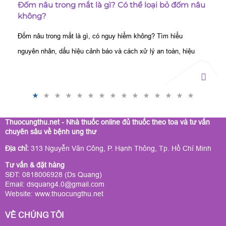
Đốm nâu trong mắt là gì? Có thể loại bỏ đốm nâu
không?
Đốm nâu trong mắt là gì, có nguy hiểm không? Tìm hiểu
nguyên nhân, dấu hiệu cảnh báo và cách xử lý an toàn, hiệu
quả từ chuyên gia.
Thuocungthu.net - Nhà thuốc online đủ thuốc theo toa và tư vấn
chuyên sâu về bệnh ung thư
Địa chỉ:
313 Nguyễn Văn Công, P. Hạnh Thông, Tp. Hồ Chí Minh
Tư vấn & đặt hàng
SĐT: 0818006928 (Ds Quang)
Email: dsquang4.0@gmail.com
Website:
www.thuocungthu.net
VỀ CHÚNG TÔI