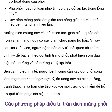
trở hoạt động của phổi.
Phù phổi hoặc rối loạn nhịp tim do thay đổi áp lực trong lồng
ngực.
Dày dính màng phổi làm giảm khả năng giãn nở của phổi
nếu bệnh tái phát nhiều lần.
Những biến chứng này có thể khiến thời gian điều trị kéo dài
hơn và làm tăng nguy cơ suy giảm chức năng hô hấp. Vì vậy,
sau khi xuất viện, người bệnh nên duy trì thói quen tái khám
định kỳ để bác sĩ theo dõi tình trạng phổi, phát hiện sớm dấu
hiệu bất thường và có hướng xử lý kịp thời.
Bên cạnh điều trị y tế, người bệnh cũng cần xây dựng lối sống
lành mạnh như nghỉ ngơi hợp lý, ăn uống đầy đủ dinh dưỡng,
tránh thuốc lá và hạn chế tiếp xúc với môi trường ô nhiễm để hỗ
trợ quá trình phục hồi hiệu quả hơn.
Các phương pháp điều trị tràn dịch màng phổi