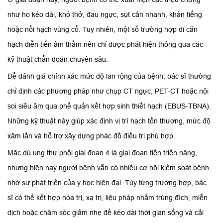
như ho kéo dài, khó thở, đau ngực, sụt cân nhanh, khàn tiếng
hoặc nổi hạch vùng cổ. Tuy nhiên, một số trường hợp di căn
hạch diễn tiến âm thầm nên chỉ được phát hiện thông qua các
kỹ thuật chẩn đoán chuyên sâu.
Để đánh giá chính xác mức độ lan rộng của bệnh, bác sĩ thường
chỉ định các phương pháp như chụp CT ngực, PET-CT hoặc nội
soi siêu âm qua phế quản kết hợp sinh thiết hạch (EBUS-TBNA).
Những kỹ thuật này giúp xác định vị trí hạch tổn thương, mức độ
xâm lấn và hỗ trợ xây dựng phác đồ điều trị phù hợp.
Mặc dù ung thư phổi giai đoạn 4 là giai đoạn tiến triển nặng,
nhưng hiện nay người bệnh vẫn có nhiều cơ hội kiểm soát bệnh
nhờ sự phát triển của y học hiện đại. Tùy từng trường hợp, bác
sĩ có thể kết hợp hóa trị, xạ trị, liệu pháp nhắm trúng đích, miễn
dịch hoặc chăm sóc giảm nhẹ để kéo dài thời gian sống và cải