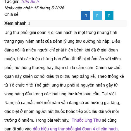
Tác giả:
Trần Bình
Ngày cập nhật: 15 tháng 5 2026
Chia sẻ
Xem nhanh
Ung thư phổi giai đoạn 4 di căn hạch là một trong những tình
trạng nguy hiểm nhất của bệnh lý ung thư đường hô hấp. Điều
đáng nói là nhiều người chỉ phát hiện bệnh khi đã ở giai đoạn
muộn, bởi các triệu chứng ban đầu rất dễ bị nhầm lẫn với viêm
phổi, ho thông thường hay thậm chí là cảm cúm. Chính sự chủ
quan này khiến cơ hội điều trị bị thu hẹp đáng kể. Theo thống kê
từ Tổ chức Y tế Thế giới, ung thư phổi là nguyên nhân gây tử
vong hàng đầu trong các loại ung thư trên toàn cầu. Tại Việt
Nam, số ca mắc mới mỗi năm vẫn đang có xu hướng gia tăng,
đặc biệt ở nhóm người hút thuốc hoặc tiếp xúc lâu dài với môi
trường ô nhiễm. Trong bài viết này,
Thuốc Ung Thư
sẽ cùng
bạn đi sâu vào
dấu hiệu ung thư phổi giai đoạn 4 di căn hạch
,