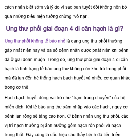
cách nhận biết sớm và lý do vì sao bạn tuyệt đối không nên bỏ
qua những biểu hiện tưởng chừng “vô hại”.
Ung thư phổi giai đoạn 4 di căn hạch là gì?
Ung thư phổi không tế bào nhỏ
là dạng ung thư phổi thường
gặp nhất hiện nay và đa số bệnh nhân được phát hiện khi bệnh
đã ở giai đoạn muộn. Trong đó, ung thư phổi giai đoạn 4 di căn
hạch là tình trạng tế bào ung thư không còn khu trú trong phổi
mà đã lan đến hệ thống hạch bạch huyết và nhiều cơ quan khác
trong cơ thể.
Hạch bạch huyết đóng vai trò như “trạm trung chuyển” của hệ
miễn dịch. Khi tế bào ung thư xâm nhập vào các hạch, nguy cơ
bệnh lan rộng sẽ tăng cao hơn. Ở bệnh nhân ung thư phổi, các
vị trí hạch thường bị ảnh hưởng gồm hạch rốn phổi và hạch
trung thất. Đây cũng là dấu hiệu cho thấy bệnh đã tiến triển