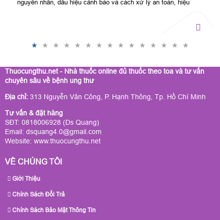
nguyên nhân, dấu hiệu cảnh báo và cách xử lý an toàn, hiệu
quả từ chuyên gia.
Thuocungthu.net - Nhà thuốc online đủ thuốc theo toa và tư vấn
chuyên sâu về bệnh ung thư
Địa chỉ:
313 Nguyễn Văn Công, P. Hạnh Thông, Tp. Hồ Chí Minh
Tư vấn & đặt hàng
SĐT: 0818006928 (Ds Quang)
Email: dsquang4.0@gmail.com
Website:
www.thuocungthu.net
VỀ CHÚNG TÔI
Giới Thiệu
Chính Sách Đổi Trả
Chính Sách Bảo Mật Thông Tin