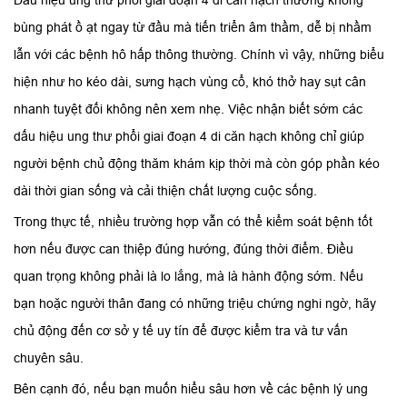
Dấu hiệu ung thư phổi giai đoạn 4 di căn hạch thường không
bùng phát ồ ạt ngay từ đầu mà tiến triển âm thầm, dễ bị nhầm
lẫn với các bệnh hô hấp thông thường. Chính vì vậy, những biểu
hiện như ho kéo dài, sưng hạch vùng cổ, khó thở hay sụt cân
nhanh tuyệt đối không nên xem nhẹ. Việc nhận biết sớm các
dấu hiệu ung thư phổi giai đoạn 4 di căn hạch không chỉ giúp
người bệnh chủ động thăm khám kịp thời mà còn góp phần kéo
dài thời gian sống và cải thiện chất lượng cuộc sống.
Trong thực tế, nhiều trường hợp vẫn có thể kiểm soát bệnh tốt
hơn nếu được can thiệp đúng hướng, đúng thời điểm. Điều
quan trọng không phải là lo lắng, mà là hành động sớm. Nếu
bạn hoặc người thân đang có những triệu chứng nghi ngờ, hãy
chủ động đến cơ sở y tế uy tín để được kiểm tra và tư vấn
chuyên sâu.
Bên cạnh đó, nếu bạn muốn hiểu sâu hơn về các bệnh lý ung