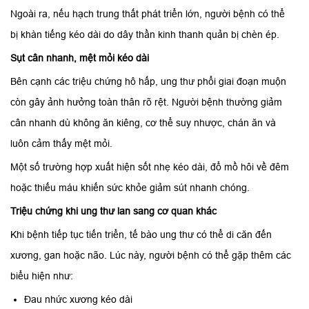
Ngoài ra, nếu hạch trung thất phát triển lớn, người bệnh có thể
bị khàn tiếng kéo dài do dây thần kinh thanh quản bị chèn ép.
Sụt cân nhanh, mệt mỏi kéo dài
Bên cạnh các triệu chứng hô hấp, ung thư phổi giai đoạn muộn
còn gây ảnh hưởng toàn thân rõ rệt. Người bệnh thường giảm
cân nhanh dù không ăn kiêng, cơ thể suy nhược, chán ăn và
luôn cảm thấy mệt mỏi.
Một số trường hợp xuất hiện sốt nhẹ kéo dài, đổ mồ hôi về đêm
hoặc thiếu máu khiến sức khỏe giảm sút nhanh chóng.
Triệu chứng khi ung thư lan sang cơ quan khác
Khi bệnh tiếp tục tiến triển, tế bào ung thư có thể di căn đến
xương, gan hoặc não. Lúc này, người bệnh có thể gặp thêm các
biểu hiện như:
Đau nhức xương kéo dài