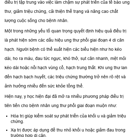
điều trị tập trung vào việc làm chậm sự phát triển của tế bào ung
thư, giảm triệu chứng, cải thiện thể trạng và nâng cao chất
lượng cuộc sống cho bệnh nhân.
Một trong những yếu tố quan trọng quyết định hiệu quả điều trị
là phát hiện sớm các dấu hiệu ung thư phổi giai đoạn 4 di căn
hạch. Người bệnh có thể xuất hiện các biểu hiện như ho kéo
dài, ho ra máu, đau tức ngực, khó thở, sụt cân nhanh, mệt mỏi
kéo dài hoặc nổi hạch vùng cổ, hạch trung thất. Khi ung thư lan
đến hạch bạch huyết, các triệu chứng thường trở nên rõ rệt và
ảnh hưởng nhiều đến sức khỏe tổng thể.
Hiện nay, y học hiện đại đã mở ra nhiều phương pháp điều trị
tiên tiến cho bệnh nhân ung thư phổi giai đoạn muộn như:
Hóa trị giúp kiểm soát sự phát triển của khối u và giảm triệu
chứng.
Xạ trị được áp dụng để thu nhỏ khối u hoặc giảm đau trong
trường hợp di căn.