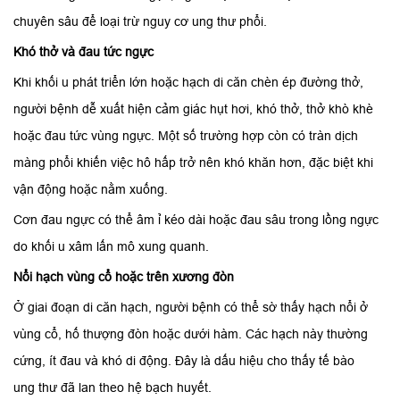
chuyên sâu để loại trừ nguy cơ ung thư phổi.
Khó thở và đau tức ngực
Khi khối u phát triển lớn hoặc hạch di căn chèn ép đường thở,
người bệnh dễ xuất hiện cảm giác hụt hơi, khó thở, thở khò khè
hoặc đau tức vùng ngực. Một số trường hợp còn có tràn dịch
màng phổi khiến việc hô hấp trở nên khó khăn hơn, đặc biệt khi
vận động hoặc nằm xuống.
Cơn đau ngực có thể âm ỉ kéo dài hoặc đau sâu trong lồng ngực
do khối u xâm lấn mô xung quanh.
Nổi hạch vùng cổ hoặc trên xương đòn
Ở giai đoạn di căn hạch, người bệnh có thể sờ thấy hạch nổi ở
vùng cổ, hố thượng đòn hoặc dưới hàm. Các hạch này thường
cứng, ít đau và khó di động. Đây là dấu hiệu cho thấy tế bào
ung thư đã lan theo hệ bạch huyết.