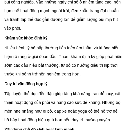
bụi công nghiệp. Vào những ngày chỉ số ô nhiễm tăng cao, nên
hạn chế hoạt động mạnh ngoài trời, đeo khẩu trang đạt chuẩn
và tránh tập thể dục gần đường lớn để giảm lượng bụi mịn hít
vào phổi.
Khám sức khỏe định kỳ
Nhiều bệnh lý hô hấp thường tiến triển âm thầm và không biểu
hiện rõ ràng ở giai đoạn đầu. Thăm khám định kỳ giúp phát hiện
sớm các dấu hiệu bất thường, từ đó có hướng điều trị kịp thời
trước khi bệnh trở nên nghiêm trọng hơn.
Duy trì vận động hợp lý
Tập luyện thể dục đều đặn giúp tăng khả năng trao đổi oxy, cải
thiện hoạt động của phổi và nâng cao sức đề kháng. Những bộ
môn nhẹ nhàng như đi bộ, đạp xe hoặc yoga có thể hỗ trợ hệ
hô hấp hoạt động hiệu quả hơn nếu duy trì thường xuyên.
Xây dựng chế độ sinh hoạt lành mạnh