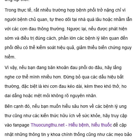
Trong thực tế, rất nhiều trường hợp bệnh phổi trở nặng chỉ vì
người bệnh chủ quan, tự theo dõi tại nhà quá lâu hoặc nhầm lẫn
với các cơn đau thông thường. Ngược lại, nếu được phát hiện
sớm và điều trị đúng cách, phần lớn các bệnh lý liên quan đến
phổi đều có thể kiểm soát hiệu quả, giảm thiểu biến chứng nguy
hiểm.
Vì vậy, nếu bạn đang băn khoăn đau phổi do đâu, hãy lắng
nghe cơ thể mình nhiều hơn. Đừng bỏ qua các dấu hiệu bất
thường, đặc biệt là khi cơn đau kéo dài, kèm theo khó thở, ho
dai dẳng hoặc mệt mỏi không rõ nguyên nhân.
Bên cạnh đó, nếu bạn muốn hiểu sâu hơn về các bệnh lý ung
thư cũng như các kiến thức hữu ích về sức khỏe, hãy truy cập
vào fanpage
Thuocungthu.net - Hiểu bệnh, hiểu thuốc
để cập
nhật những thông tin y khoa chính thống cũng như các mẹo bảo