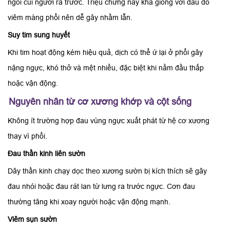
ngồi cúi người ra trước. Triệu chứng này khá giống với đau do
viêm màng phổi nên dễ gây nhầm lẫn.
Suy tim sung huyết
Khi tim hoạt động kém hiệu quả, dịch có thể ứ lại ở phổi gây
nặng ngực, khó thở và mệt nhiều, đặc biệt khi nằm đầu thấp
hoặc vận động.
Nguyên nhân từ cơ xương khớp và cột sống
Không ít trường hợp đau vùng ngực xuất phát từ hệ cơ xương
thay vì phổi.
Đau thần kinh liên sườn
Dây thần kinh chạy dọc theo xương sườn bị kích thích sẽ gây
đau nhói hoặc đau rát lan từ lưng ra trước ngực. Cơn đau
thường tăng khi xoay người hoặc vận động mạnh.
Viêm sụn sườn