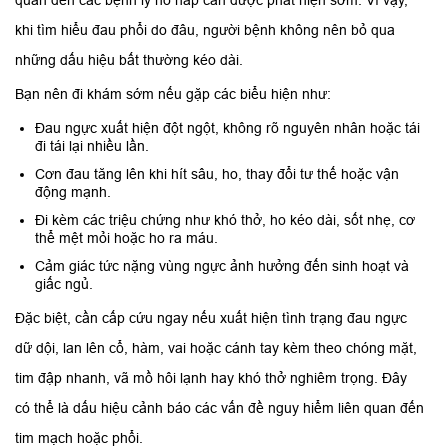
khi tìm hiểu đau phổi do đâu, người bệnh không nên bỏ qua
những dấu hiệu bất thường kéo dài.
Bạn nên đi khám sớm nếu gặp các biểu hiện như:
Đau ngực xuất hiện đột ngột, không rõ nguyên nhân hoặc tái
đi tái lại nhiều lần.
Cơn đau tăng lên khi hít sâu, ho, thay đổi tư thế hoặc vận
động mạnh.
Đi kèm các triệu chứng như khó thở, ho kéo dài, sốt nhẹ, cơ
thể mệt mỏi hoặc ho ra máu.
Cảm giác tức nặng vùng ngực ảnh hưởng đến sinh hoạt và
giấc ngủ.
Đặc biệt, cần cấp cứu ngay nếu xuất hiện tình trạng đau ngực
dữ dội, lan lên cổ, hàm, vai hoặc cánh tay kèm theo chóng mặt,
tim đập nhanh, vã mồ hôi lạnh hay khó thở nghiêm trọng. Đây
có thể là dấu hiệu cảnh báo các vấn đề nguy hiểm liên quan đến
tim mạch hoặc phổi.