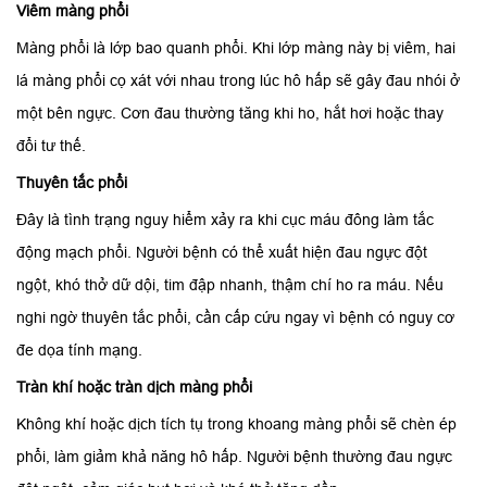
Viêm màng phổi
Màng phổi là lớp bao quanh phổi. Khi lớp màng này bị viêm, hai
lá màng phổi cọ xát với nhau trong lúc hô hấp sẽ gây đau nhói ở
một bên ngực. Cơn đau thường tăng khi ho, hắt hơi hoặc thay
đổi tư thế.
Thuyên tắc phổi
Đây là tình trạng nguy hiểm xảy ra khi cục máu đông làm tắc
động mạch phổi. Người bệnh có thể xuất hiện đau ngực đột
ngột, khó thở dữ dội, tim đập nhanh, thậm chí ho ra máu. Nếu
nghi ngờ thuyên tắc phổi, cần cấp cứu ngay vì bệnh có nguy cơ
đe dọa tính mạng.
Tràn khí hoặc tràn dịch màng phổi
Không khí hoặc dịch tích tụ trong khoang màng phổi sẽ chèn ép
phổi, làm giảm khả năng hô hấp. Người bệnh thường đau ngực