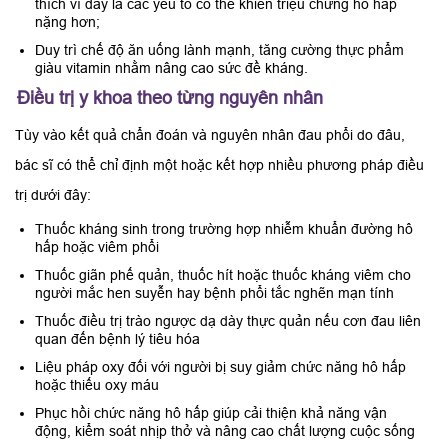
thích vì đây là các yếu tố có thể khiến triệu chứng hô hấp
nặng hơn;
Duy trì chế độ ăn uống lành mạnh, tăng cường thực phẩm
giàu vitamin nhằm nâng cao sức đề kháng.
Điều trị y khoa theo từng nguyên nhân
Tùy vào kết quả chẩn đoán và nguyên nhân đau phổi do đâu,
bác sĩ có thể chỉ định một hoặc kết hợp nhiều phương pháp điều
trị dưới đây:
Thuốc kháng sinh trong trường hợp nhiễm khuẩn đường hô
hấp hoặc viêm phổi
Thuốc giãn phế quản, thuốc hít hoặc thuốc kháng viêm cho
người mắc hen suyễn hay bệnh phổi tắc nghẽn mạn tính
Thuốc điều trị trào ngược dạ dày thực quản nếu cơn đau liên
quan đến bệnh lý tiêu hóa
Liệu pháp oxy đối với người bị suy giảm chức năng hô hấp
hoặc thiếu oxy máu
Phục hồi chức năng hô hấp giúp cải thiện khả năng vận
động, kiểm soát nhịp thở và nâng cao chất lượng cuộc sống