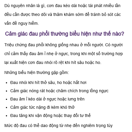
Dù nguyên nhân là gì, cơn đau kéo dài hoặc tái phát nhiều lần
đều cần được theo dõi và thăm khám sớm để tránh bỏ sót các
vấn đề nguy hiểm.
Cảm giác đau phổi thường biểu hiện như thế nào?
Triệu chứng đau phổi không giống nhau ở mỗi người. Có người
chỉ cảm thấy đau âm ỉ nhẹ ở ngực, trong khi một số trường hợp
lại xuất hiện cơn đau nhói rõ rệt khi hít sâu hoặc ho.
Những biểu hiện thường gặp gồm:
Đau nhói khi hít thở sâu, ho hoặc hắt hơi
Cảm giác nóng rát hoặc châm chích trong lồng ngực
Đau âm ỉ kéo dài ở ngực hoặc lưng trên
Cảm giác tức nặng đi kèm khó thở
Đau tăng khi vận động hoặc thay đổi tư thế
Mức độ đau có thể dao động từ nhẹ đến nghiêm trọng tùy