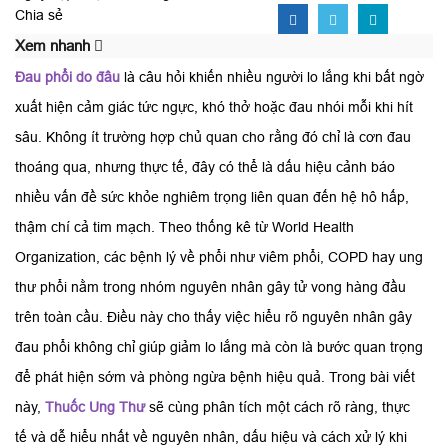
Chia sẻ
Xem nhanh
Đau phổi do đâu
là câu hỏi khiến nhiều người lo lắng khi bất ngờ
xuất hiện cảm giác tức ngực, khó thở hoặc đau nhói mỗi khi hít
sâu. Không ít trường hợp chủ quan cho rằng đó chỉ là cơn đau
thoáng qua, nhưng thực tế, đây có thể là dấu hiệu cảnh báo
nhiều vấn đề sức khỏe nghiêm trọng liên quan đến hệ hô hấp,
thậm chí cả tim mạch. Theo thống kê từ World Health
Organization, các bệnh lý về phổi như viêm phổi, COPD hay ung
thư phổi nằm trong nhóm nguyên nhân gây tử vong hàng đầu
trên toàn cầu. Điều này cho thấy việc hiểu rõ nguyên nhân gây
đau phổi không chỉ giúp giảm lo lắng mà còn là bước quan trọng
để phát hiện sớm và phòng ngừa bệnh hiệu quả. Trong bài viết
này,
Thuốc Ung Thư
sẽ cùng phân tích một cách rõ ràng, thực
tế và dễ hiểu nhất về nguyên nhân, dấu hiệu và cách xử lý khi