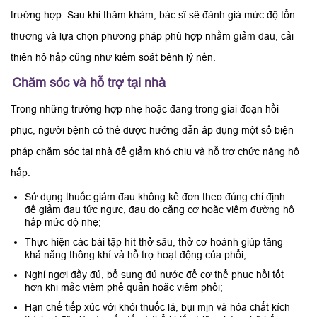
trường hợp. Sau khi thăm khám, bác sĩ sẽ đánh giá mức độ tổn
thương và lựa chọn phương pháp phù hợp nhằm giảm đau, cải
thiện hô hấp cũng như kiểm soát bệnh lý nền.
Chăm sóc và hỗ trợ tại nhà
Trong những trường hợp nhẹ hoặc đang trong giai đoạn hồi
phục, người bệnh có thể được hướng dẫn áp dụng một số biện
pháp chăm sóc tại nhà để giảm khó chịu và hỗ trợ chức năng hô
hấp:
Sử dụng thuốc giảm đau không kê đơn theo đúng chỉ định
để giảm đau tức ngực, đau do căng cơ hoặc viêm đường hô
hấp mức độ nhẹ;
Thực hiện các bài tập hít thở sâu, thở cơ hoành giúp tăng
khả năng thông khí và hỗ trợ hoạt động của phổi;
Nghỉ ngơi đầy đủ, bổ sung đủ nước để cơ thể phục hồi tốt
hơn khi mắc viêm phế quản hoặc viêm phổi;
Hạn chế tiếp xúc với khói thuốc lá, bụi mịn và hóa chất kích