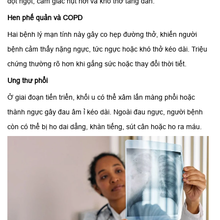
đột ngột, cảm giác hụt hơi và khó thở tăng dần.
Hen phế quản và COPD
Hai bệnh lý mạn tính này gây co hẹp đường thở, khiến người
bệnh cảm thấy nặng ngực, tức ngực hoặc khó thở kéo dài. Triệu
chứng thường rõ hơn khi gắng sức hoặc thay đổi thời tiết.
Ung thư phổi
Ở giai đoạn tiến triển, khối u có thể xâm lấn màng phổi hoặc
thành ngực gây đau âm ỉ kéo dài. Ngoài đau ngực, người bệnh
còn có thể bị ho dai dẳng, khàn tiếng, sút cân hoặc ho ra máu.