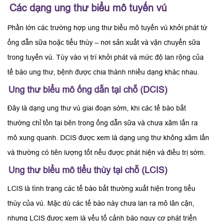
Các dạng ung thư biểu mô tuyến vú
Phần lớn các trường hợp ung thư biểu mô tuyến vú khởi phát từ
ống dẫn sữa hoặc tiểu thùy – nơi sản xuất và vận chuyển sữa
trong tuyến vú. Tùy vào vị trí khởi phát và mức độ lan rộng của
tế bào ung thư, bệnh được chia thành nhiều dạng khác nhau.
Ung thư biểu mô ống dẫn tại chỗ (DCIS)
Đây là dạng ung thư vú giai đoạn sớm, khi các tế bào bất
thường chỉ tồn tại bên trong ống dẫn sữa và chưa xâm lấn ra
mô xung quanh. DCIS được xem là dạng ung thư không xâm lấn
và thường có tiên lượng tốt nếu được phát hiện và điều trị sớm.
Ung thư biểu mô tiểu thùy tại chỗ (LCIS)
LCIS là tình trạng các tế bào bất thường xuất hiện trong tiểu
thùy của vú. Mặc dù các tế bào này chưa lan ra mô lân cận,
nhưng LCIS được xem là yếu tố cảnh báo nguy cơ phát triển