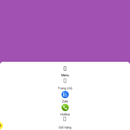
Menu
Metamed 2025
Trang chủ
Nooijd ung o day
Zalo
Hotline
ĐĂNG KÝ TƯ VẤN
0
Họ và tên
(*)
Giỏ hàng