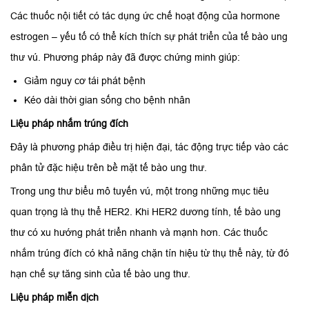
Các thuốc nội tiết có tác dụng ức chế hoạt động của hormone
estrogen – yếu tố có thể kích thích sự phát triển của tế bào ung
thư vú. Phương pháp này đã được chứng minh giúp:
Giảm nguy cơ tái phát bệnh
Kéo dài thời gian sống cho bệnh nhân
Liệu pháp nhắm trúng đích
Đây là phương pháp điều trị hiện đại, tác động trực tiếp vào các
phân tử đặc hiệu trên bề mặt tế bào ung thư.
Trong ung thư biểu mô tuyến vú, một trong những mục tiêu
quan trọng là thụ thể HER2. Khi HER2 dương tính, tế bào ung
thư có xu hướng phát triển nhanh và mạnh hơn. Các thuốc
nhắm trúng đích có khả năng chặn tín hiệu từ thụ thể này, từ đó
hạn chế sự tăng sinh của tế bào ung thư.
Liệu pháp miễn dịch