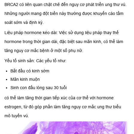
BRCA2 có liên quan chặt chẽ đến nguy cơ phát triển ung thư vú.
Những người mang đột biến này thường được khuyến cáo tầm
soát sớm và định kỳ.
Liệu pháp hormone kéo dài: Việc sử dụng liệu pháp thay thế
hormone trong thời gian dài, đặc biệt sau mãn kinh, có thể làm
tăng nguy cơ mắc bệnh ở một số phụ nữ.
Yếu tố sinh sản: Các yếu tố như:
Bắt đầu có kinh sớm
Mãn kinh muộn
Sinh con đầu lòng sau 30 tuổi
có thể làm tăng thời gian tiếp xúc của cơ thể với hormone
estrogen, từ đó góp phần làm tăng nguy cơ mắc ung thư biểu
mô tuyến vú.