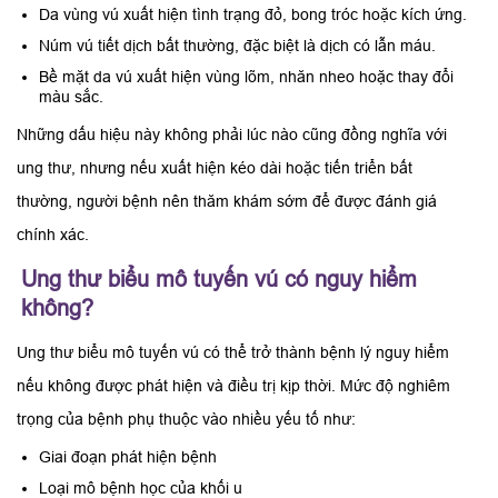
Da vùng vú xuất hiện tình trạng đỏ, bong tróc hoặc kích ứng.
Núm vú tiết dịch bất thường, đặc biệt là dịch có lẫn máu.
Bề mặt da vú xuất hiện vùng lõm, nhăn nheo hoặc thay đổi
màu sắc.
Những dấu hiệu này không phải lúc nào cũng đồng nghĩa với
ung thư, nhưng nếu xuất hiện kéo dài hoặc tiến triển bất
thường, người bệnh nên thăm khám sớm để được đánh giá
chính xác.
Ung thư biểu mô tuyến vú có nguy hiểm
không?
Ung thư biểu mô tuyến vú có thể trở thành bệnh lý nguy hiểm
nếu không được phát hiện và điều trị kịp thời. Mức độ nghiêm
trọng của bệnh phụ thuộc vào nhiều yếu tố như:
Giai đoạn phát hiện bệnh
Loại mô bệnh học của khối u