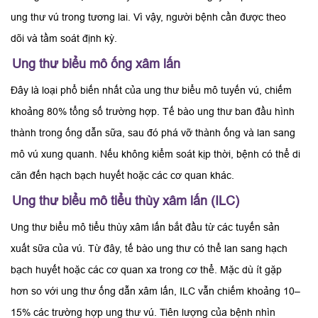
ung thư vú trong tương lai. Vì vậy, người bệnh cần được theo
dõi và tầm soát định kỳ.
Ung thư biểu mô ống xâm lấn
Đây là loại phổ biến nhất của ung thư biểu mô tuyến vú, chiếm
khoảng 80% tổng số trường hợp. Tế bào ung thư ban đầu hình
thành trong ống dẫn sữa, sau đó phá vỡ thành ống và lan sang
mô vú xung quanh. Nếu không kiểm soát kịp thời, bệnh có thể di
căn đến hạch bạch huyết hoặc các cơ quan khác.
Ung thư biểu mô tiểu thùy xâm lấn (ILC)
Ung thư biểu mô tiểu thùy xâm lấn bắt đầu từ các tuyến sản
xuất sữa của vú. Từ đây, tế bào ung thư có thể lan sang hạch
bạch huyết hoặc các cơ quan xa trong cơ thể. Mặc dù ít gặp
hơn so với ung thư ống dẫn xâm lấn, ILC vẫn chiếm khoảng 10–
15% các trường hợp ung thư vú. Tiên lượng của bệnh nhìn