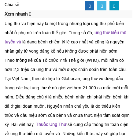
Chia sẻ
Xem nhanh
Ung thư vú hiện nay là một trong những loại ung thư phổ biến
nhất ở phụ nữ trên toàn thế giới. Trong số đó,
ung thư biểu mô
tuyến vú
là dạng bệnh chiếm tỷ lệ cao nhất và cũng là nguyên
nhân gây tử vong đáng kể nếu không được phát hiện sớm.
Theo thống kê của Tổ chức Y tế Thế giới (WHO), mỗi năm có
hơn 2,3 triệu ca ung thư vú mới được chẩn đoán trên toàn cầu.
Tại Việt Nam, theo dữ liệu từ Globocan, ung thư vú đứng đầu
trong các loại ung thư ở nữ giới với hơn 21.000 ca mắc mới mỗi
năm. Điều đáng chú ý là nhiều bệnh nhân chỉ phát hiện bệnh khi
đã ở giai đoạn muộn. Nguyên nhân chủ yếu là do thiếu kiến
thức về dấu hiệu sớm của bệnh và chưa thực hiện tầm soát định
kỳ. Bài viết này,
Thuốc Ung Thư
sẽ cung cấp thông tin toàn diện
về ung thư biểu mô tuyến vú. Những kiến thức này sẽ giúp bạn