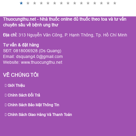
Thuocungthu.net - Nhà thuốc online đủ thuốc theo toa và tư vấn
chuyên sâu về bệnh ung thư
Địa chỉ:
313 Nguyễn Văn Công, P. Hạnh Thông, Tp. Hồ Chí Minh
Tư vấn & đặt hàng
SĐT: 0818006928 (Ds Quang)
Email: dsquang4.0@gmail.com
Website:
www.thuocungthu.net
VỀ CHÚNG TÔI
Giới Thiệu
Chính Sách Đổi Trả
Chính Sách Bảo Mật Thông Tin
Chính Sách Giao Hàng Và Thanh Toán