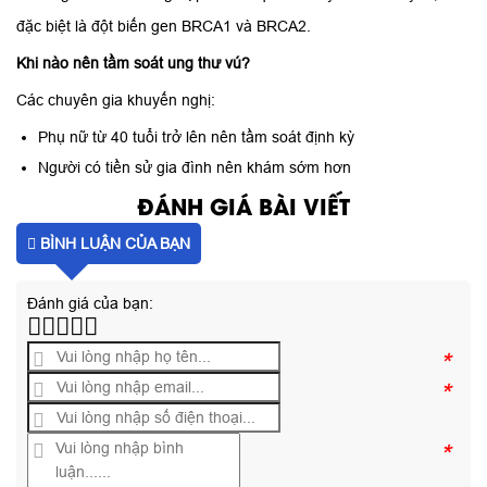
đặc biệt là đột biến gen BRCA1 và BRCA2.
Khi nào nên tầm soát ung thư vú?
Các chuyên gia khuyến nghị:
Phụ nữ từ 40 tuổi trở lên nên tầm soát định kỳ
Người có tiền sử gia đình nên khám sớm hơn
ĐÁNH GIÁ BÀI VIẾT
BÌNH LUẬN CỦA BẠN
Đánh giá của bạn:
*
*
*