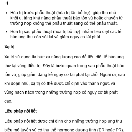
trị:
Hóa trị trước phẫu thuật (hóa trị tân bổ trợ): giúp thu nhỏ
khối u, tăng khả năng phẫu thuật bảo tồn vú hoặc chuyển từ
trường hợp không thể phẫu thuật sang có thể phẫu thuật.
Hóa trị sau phẫu thuật (hóa trị bổ trợ): nhằm tiêu diệt các tế
bào ung thư còn sót lại và giảm nguy cơ tái phát.
Xạ trị
Xạ trị sử dụng tia bức xạ năng lượng cao để tiêu diệt tế bào ung
thư tại vùng điều trị. Đây là bước quan trọng sau phẫu thuật bảo
tồn vú, giúp giảm đáng kể nguy cơ tái phát tại chỗ. Ngoài ra, sau
khi đoạn nhũ, xạ trị có thể được chỉ định vào thành ngực và
vùng hạch nách trong những trường hợp có nguy cơ tái phát
cao.
Liệu pháp nội tiết
Liệu pháp nội tiết được chỉ định cho những trường hợp ung thư
biểu mô tuyến vú có thụ thể hormone dương tính (ER hoặc PR).