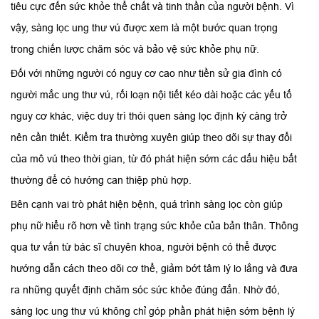
tiêu cực đến sức khỏe thể chất và tinh thần của người bệnh. Vì
vậy, sàng lọc ung thư vú được xem là một bước quan trọng
trong chiến lược chăm sóc và bảo vệ sức khỏe phụ nữ.
Đối với những người có nguy cơ cao như tiền sử gia đình có
người mắc ung thư vú, rối loạn nội tiết kéo dài hoặc các yếu tố
nguy cơ khác, việc duy trì thói quen sàng lọc định kỳ càng trở
nên cần thiết. Kiểm tra thường xuyên giúp theo dõi sự thay đổi
của mô vú theo thời gian, từ đó phát hiện sớm các dấu hiệu bất
thường để có hướng can thiệp phù hợp.
Bên cạnh vai trò phát hiện bệnh, quá trình sàng lọc còn giúp
phụ nữ hiểu rõ hơn về tình trạng sức khỏe của bản thân. Thông
qua tư vấn từ bác sĩ chuyên khoa, người bệnh có thể được
hướng dẫn cách theo dõi cơ thể, giảm bớt tâm lý lo lắng và đưa
ra những quyết định chăm sóc sức khỏe đúng đắn. Nhờ đó,
sàng lọc ung thư vú không chỉ góp phần phát hiện sớm bệnh lý