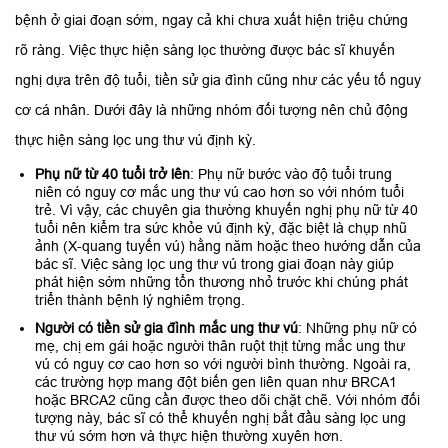
bệnh ở giai đoạn sớm, ngay cả khi chưa xuất hiện triệu chứng
rõ ràng. Việc thực hiện sàng lọc thường được bác sĩ khuyến
nghị dựa trên độ tuổi, tiền sử gia đình cũng như các yếu tố nguy
cơ cá nhân. Dưới đây là những nhóm đối tượng nên chủ động
thực hiện sàng lọc ung thư vú định kỳ.
Phụ nữ từ 40 tuổi trở lên
: Phụ nữ bước vào độ tuổi trung
niên có nguy cơ mắc ung thư vú cao hơn so với nhóm tuổi
trẻ. Vì vậy, các chuyên gia thường khuyến nghị phụ nữ từ 40
tuổi nên kiểm tra sức khỏe vú định kỳ, đặc biệt là chụp nhũ
ảnh (X-quang tuyến vú) hằng năm hoặc theo hướng dẫn của
bác sĩ. Việc sàng lọc ung thư vú trong giai đoạn này giúp
phát hiện sớm những tổn thương nhỏ trước khi chúng phát
triển thành bệnh lý nghiêm trọng.
Người có tiền sử gia đình mắc ung thư vú
: Những phụ nữ có
mẹ, chị em gái hoặc người thân ruột thịt từng mắc ung thư
vú có nguy cơ cao hơn so với người bình thường. Ngoài ra,
các trường hợp mang đột biến gen liên quan như BRCA1
hoặc BRCA2 cũng cần được theo dõi chặt chẽ. Với nhóm đối
tượng này, bác sĩ có thể khuyến nghị bắt đầu sàng lọc ung
thư vú sớm hơn và thực hiện thường xuyên hơn.