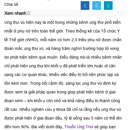
Chia sẻ
Xem nhanh
Ung thư vú hiện nay là một trong những bệnh ung thư phổ biến
nhất ở phụ nữ trên toàn thế giới. Theo thống kê của Tổ chức Y
tế Thế giới (WHO), mỗi năm có hơn 2,3 triệu phụ nữ được chẩn
đoán mắc ung thư vú, và hàng trăm nghìn trường hợp tử vong
do phát hiện bệnh quá muộn. Điều đáng nói là nhiều bệnh nhân
chỉ phát hiện ung thư khi khối u đã phát triển lớn hoặc di căn
sang các cơ quan khác, khiến việc điều trị trở nên phức tạp và
tốn kém hơn. Trong bối cảnh đó, sàng lọc ung thư vú định kỳ
được xem là giải pháp quan trọng giúp phát hiện bệnh ở giai
đoạn sớm – khi khối u còn nhỏ và khả năng điều trị thành công
rất cao. Nhiều nghiên cứu y khoa đã chỉ ra rằng nếu ung thư vú
được phát hiện ở giai đoạn đầu, tỷ lệ sống sau 5 năm có thể lên
đến hơn 90%. Bài viết dưới đây,
Thuốc Ung Thư
sẽ giúp bạn