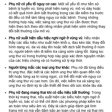
Phụ nữ có yếu tố nguy cơ cao
: Một số yếu tố như tiền sử
bệnh lý tuyến vú, từng phát hiện nang vú, mô vú dày hoặc
có kết quả hình ảnh bất thường trong các lần kiểm tra trước
đó đều có thể làm tăng nguy cơ mắc bệnh. Trong những
trường hợp này, việc sàng lọc ung thư vú cần được thực
hiện theo lịch theo dõi riêng nhằm phát hiện sớm những thay
đổi bất thường của mô vú.
Phụ nữ xuất hiện dấu hiệu nghi ngờ ở vùng vú
: Nếu nhận
thấy các dấu hiệu như xuất hiện khối u, đau kéo dài, thay đổi
hình dạng vú, da vú dày lên hoặc tiết dịch bất thường ở núm
vú, người bệnh nên đi kiểm tra càng sớm càng tốt. Sàng lọc
ung thư vú trong trường hợp này giúp xác định nguyên nhân
của các triệu chứng và có hướng xử lý kịp thời.
Người từng mắc các loại ung thư khác
: Phụ nữ đã từng điều
trị ung thư, đặc biệt là các bệnh ung thư liên quan đến nội
tiết hoặc từng xạ trị vùng ngực, có thể đối mặt với nguy cơ
mắc ung thư vú cao hơn. Do đó, việc kiểm tra và sàng lọc
ung thư vú định kỳ là cần thiết để theo dõi sức khỏe lâu dài.
Phụ nữ đang mang thai khi có dấu hiệu bất thường
: Trong
thời kỳ mang thai, nếu xuất hiện các biểu hiện nghi ngờ ở
tuyến vú, bác sĩ có thể chỉ định các phương pháp kiểm tra
an toàn như siêu âm vú. Đây là cách giúp đánh giá tình
trạng mô vú mà vẫn đảm bảo an toàn cho cả mẹ và thai nhi.