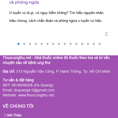
và phòng ngừa
U tuyến vú là gì, có nguy hiểm không? Tìm hiểu nguyên nhân,
triệu chứng, cách chẩn đoán và phòng ngừa u tuyến vú hiệu
quả, phát hiện sớm để điều trị kịp thời.
Thuocungthu.net - Nhà thuốc online đủ thuốc theo toa và tư vấn
chuyên sâu về bệnh ung thư
Địa chỉ:
313 Nguyễn Văn Công, P. Hạnh Thông, Tp. Hồ Chí Minh
Tư vấn & đặt hàng
SĐT: 0818006928 (Ds Quang)
Email: dsquang4.0@gmail.com
Website:
www.thuocungthu.net
VỀ CHÚNG TÔI
Giới Thiệu