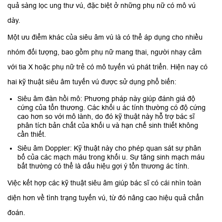
quả sàng lọc ung thư vú, đặc biệt ở những phụ nữ có mô vú
dày.
Một ưu điểm khác của siêu âm vú là có thể áp dụng cho nhiều
nhóm đối tượng, bao gồm phụ nữ mang thai, người nhạy cảm
với tia X hoặc phụ nữ trẻ có mô tuyến vú phát triển. Hiện nay có
hai kỹ thuật siêu âm tuyến vú được sử dụng phổ biến:
Siêu âm đàn hồi mô: Phương pháp này giúp đánh giá độ
cứng của tổn thương. Các khối u ác tính thường có độ cứng
cao hơn so với mô lành, do đó kỹ thuật này hỗ trợ bác sĩ
phân tích bản chất của khối u và hạn chế sinh thiết không
cần thiết.
Siêu âm Doppler: Kỹ thuật này cho phép quan sát sự phân
bố của các mạch máu trong khối u. Sự tăng sinh mạch máu
bất thường có thể là dấu hiệu gợi ý tổn thương ác tính.
Việc kết hợp các kỹ thuật siêu âm giúp bác sĩ có cái nhìn toàn
diện hơn về tình trạng tuyến vú, từ đó nâng cao hiệu quả chẩn
đoán.