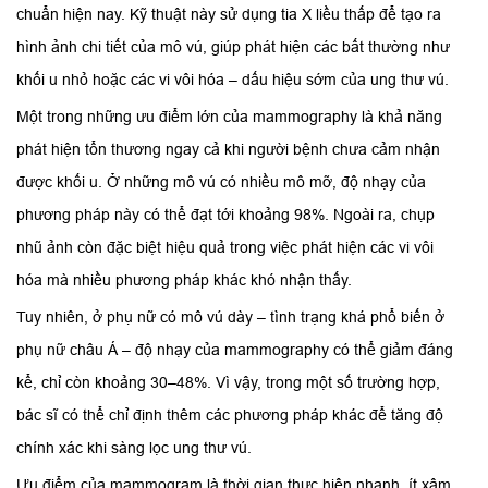
chuẩn hiện nay. Kỹ thuật này sử dụng tia X liều thấp để tạo ra
hình ảnh chi tiết của mô vú, giúp phát hiện các bất thường như
khối u nhỏ hoặc các vi vôi hóa – dấu hiệu sớm của ung thư vú.
Một trong những ưu điểm lớn của mammography là khả năng
phát hiện tổn thương ngay cả khi người bệnh chưa cảm nhận
được khối u. Ở những mô vú có nhiều mô mỡ, độ nhạy của
phương pháp này có thể đạt tới khoảng 98%. Ngoài ra, chụp
nhũ ảnh còn đặc biệt hiệu quả trong việc phát hiện các vi vôi
hóa mà nhiều phương pháp khác khó nhận thấy.
Tuy nhiên, ở phụ nữ có mô vú dày – tình trạng khá phổ biến ở
phụ nữ châu Á – độ nhạy của mammography có thể giảm đáng
kể, chỉ còn khoảng 30–48%. Vì vậy, trong một số trường hợp,
bác sĩ có thể chỉ định thêm các phương pháp khác để tăng độ
chính xác khi sàng lọc ung thư vú.
Ưu điểm của mammogram là thời gian thực hiện nhanh, ít xâm