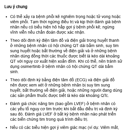
Lưu ý chung
Có thể xảy ra bệnh phổi kẽ nghiêm trọng hoặc tử vong hoặc
viêm phổi. Tạm thời ngừng điều trị và kịp thời đánh giá bệnh
nhân nếu có biểu hiện hô hấp gợi ý bệnh phổi kẽ; ngừng
vĩnh viễn nếu chẩn đoán được xác nhận.
Theo dõi định kỳ điện tâm đồ và điện giải trong huyết thanh
ở những bệnh nhân có hội chứng QT dài bẩm sinh, suy tim
sung huyết hoặc bất thường về điện giải và ở những bệnh
nhân dùng đồng thời các thuốc được biết là kéo dài khoảng
QT với nguy cơ xuất hiện xoắn đỉnh. Khi có thể, nên tránh sử
dụng osimertinib ở bệnh nhân có hội chứng QT dài bẩm
sinh.
Theo dõi định kỳ bằng điện tâm đồ (ECG) và điện giải đồ
nên được xem xét ở những bệnh nhân bị suy tim sung
huyết, bất thường về điện giải, hoặc những người đang dùng
các sản phẩm thuốc được biết là kéo dài khoảng QTc.
Đánh giá chức năng tim (bao gồm LVEF) ở bệnh nhân có
các yếu tố nguy cơ tim trước khi bắt đầu điều trị và định kỳ
sau đó. Đánh giá LVEF ở bất kỳ bệnh nhân nào phát triển
các biến chứng tim trong quá trình điều trị.
Nếu có các biểu hiện gợi ý viêm giác mạc (ví dụ: Viêm mắt,