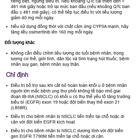
riêng biệt, ngừng điều trị. Nếu khoảng QTc cải thiện đến <
481 mili giây hoặc trở lại mức ban đầu (nếu khoảng QTc ban
đầu ≥ 481 mili giây), có thể tiếp tục điều trị với liều lượng
giảm 40 mg mỗi ngày.
Nếu sử dụng đồng thời với chất cảm ứng CYP3A mạnh, hãy
tăng liều osimertinib lên 160 mg mỗi ngày.
Đối tượng khác
Không cần điều chỉnh liều lượng do tuổi bệnh nhân, trọng
lượng cơ thể, giới tính, dân tộc và tình trạng hút thuốc, bệnh
nhân suy gan, bệnh nhân suy thận.
Chỉ định
Điều trị bổ trợ sau khi cắt bỏ hoàn toàn khối u ở bệnh nhân
người lớn mắc bệnh ung thư phổi không tế bào nhỏ giai
đoạn IB-IIIA (NSCLC) có khối u có thụ thể yếu tố tăng trưởng
biểu bì (EGFR) exon 19 hoặc đột biến thay thế exon 21
(L858R).
Điều trị cho bệnh nhân bị NSCLC tiến triển tại chỗ hoặc di
căn với đột biến EGFR kích hoạt.
Điều trị cho bệnh nhân bị NSCLC dương tính với đột biến
gen EGFR T790M tiến triển tại chỗ hoặc di căn.