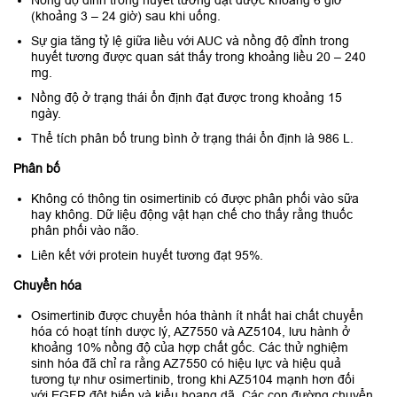
(khoảng 3 – 24 giờ) sau khi uống.
Sự gia tăng tỷ lệ giữa liều với AUC và nồng độ đỉnh trong
huyết tương được quan sát thấy trong khoảng liều 20 – 240
mg.
Nồng độ ở trạng thái ổn định đạt được trong khoảng 15
ngày.
Thể tích phân bố trung bình ở trạng thái ổn định là 986 L.
Phân bố
Không có thông tin osimertinib có được phân phối vào sữa
hay không. Dữ liệu động vật hạn chế cho thấy rằng thuốc
phân phối vào não.
Liên kết với protein huyết tương đạt 95%.
Chuyển hóa
Osimertinib được chuyển hóa thành ít nhất hai chất chuyển
hóa có hoạt tính dược lý, AZ7550 và AZ5104, lưu hành ở
khoảng 10% nồng độ của hợp chất gốc. Các thử nghiệm
sinh hóa đã chỉ ra rằng AZ7550 có hiệu lực và hiệu quả
tương tự như osimertinib, trong khi AZ5104 mạnh hơn đối
với EGFR đột biến và kiểu hoang dã. Các con đường chuyển