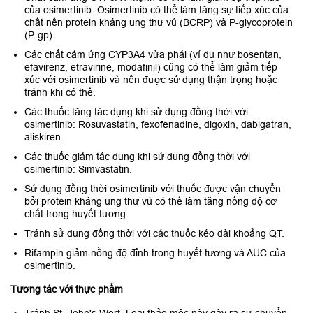
của osimertinib. Osimertinib có thể làm tăng sự tiếp xúc của
chất nền protein kháng ung thư vú (BCRP) và P-glycoprotein
(P-gp).
Các chất cảm ứng CYP3A4 vừa phải (ví dụ như bosentan,
efavirenz, etravirine, modafinil) cũng có thể làm giảm tiếp
xúc với osimertinib và nên được sử dụng thận trọng hoặc
tránh khi có thể.
Các thuốc tăng tác dụng khi sử dụng đồng thời với
osimertinib: Rosuvastatin, fexofenadine, digoxin, dabigatran,
aliskiren.
Các thuốc giảm tác dụng khi sử dụng đồng thời với
osimertinib: Simvastatin.
Sử dụng đồng thời osimertinib với thuốc được vận chuyển
bởi protein kháng ung thư vú có thể làm tăng nồng độ cơ
chất trong huyết tương.
Tránh sử dụng đồng thời với các thuốc kéo dài khoảng QT.
Rifampin giảm nồng độ đỉnh trong huyết tương và AUC của
osimertinib.
Tương tác với thực phẩm
Tránh St. John's Wort. Loại thảo mộc này gây ra sự chuyển