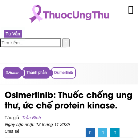
Tư Vấn
MENU
Home
Thành phần
Osimertinib
Osimertinib: Thuốc chống ung
thư, ức chế protein kinase.
Tác giả:
Trần Bình
Ngày cập nhật: 13 tháng 11 2025
Chia sẻ