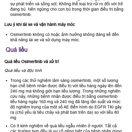
sự phát triển và sống sót. Không thể loại trừ rủi ro đối với trẻ
đang bú. Nên ngừng cho con bú trong thời gian điều trị bằng
osimertinib.
Lưu ý khi lái xe và vận hành máy móc
Osimertinib không có hoặc ảnh hưởng không đáng kể đến
khả năng lái xe và sử dụng máy móc.
Quá liều
Quá liều Osimertinib và xử trí
Quá liều và độc tính
Trong các thử nghiệm lâm sàng osimertinib, một số lượng
hạn chế bệnh nhân được điều trị với liều hàng ngày lên đến
240 mg mà không giới hạn liều lượng. Trong những nghiên
cứu này, những bệnh nhân được điều trị bằng osimertinib
liều hàng ngày 160 mg và 240 mg đã tăng tần suất và mức
độ nghiêm trọng của một số AE điển hình do EGFR TKI gây
ra (chủ yếu là tiêu chảy và phát ban trên da) so với liều 80
mg.
Có ít kinh nghiệm về quá liều ngẫu nhiên ở người. Tất cả
các trường hợp đều là sự cố riêng biệt của bệnh nhân dùng