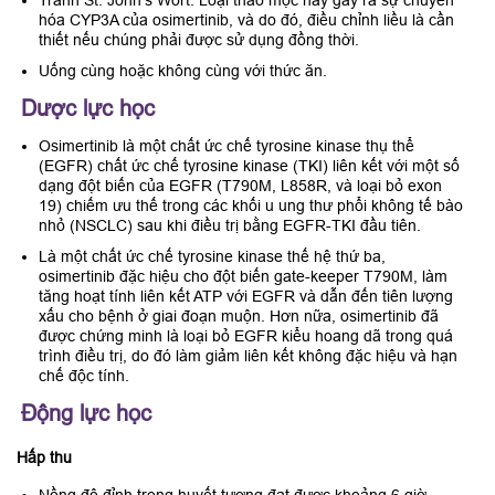
hóa CYP3A của osimertinib, và do đó, điều chỉnh liều là cần
thiết nếu chúng phải được sử dụng đồng thời.
Uống cùng hoặc không cùng với thức ăn.
Dược lực học
Osimertinib là một chất ức chế tyrosine kinase thụ thể
(EGFR) chất ức chế tyrosine kinase (TKI) liên kết với một số
dạng đột biến của EGFR (T790M, L858R, và loại bỏ exon
19) chiếm ưu thế trong các khối u ung thư phổi không tế bào
nhỏ (NSCLC) sau khi điều trị bằng EGFR-TKI đầu tiên.
Là một chất ức chế tyrosine kinase thế hệ thứ ba,
osimertinib đặc hiệu cho đột biến gate-keeper T790M, làm
tăng hoạt tính liên kết ATP với EGFR và dẫn đến tiên lượng
xấu cho bệnh ở giai đoạn muộn. Hơn nữa, osimertinib đã
được chứng minh là loại bỏ EGFR kiểu hoang dã trong quá
trình điều trị, do đó làm giảm liên kết không đặc hiệu và hạn
chế độc tính.
Động lực học
Hấp thu
Nồng độ đỉnh trong huyết tương đạt được khoảng 6 giờ