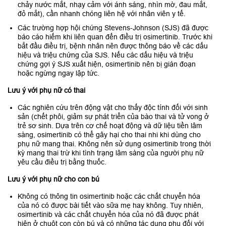
chảy nước mắt, nhạy cảm với ánh sáng, nhìn mờ, đau mắt,
đỏ mắt), cần nhanh chóng liên hệ với nhân viên y tế.
Các trường hợp hội chứng Stevens-Johnson (SJS) đã được
báo cáo hiếm khi liên quan đến điều trị osimertinib. Trước khi
bắt đầu điều trị, bệnh nhân nên được thông báo về các dấu
hiệu và triệu chứng của SJS. Nếu các dấu hiệu và triệu
chứng gợi ý SJS xuất hiện, osimertinib nên bị gián đoạn
hoặc ngừng ngay lập tức.
Lưu ý với phụ nữ có thai
Các nghiên cứu trên động vật cho thấy độc tính đối với sinh
sản (chết phôi, giảm sự phát triển của bào thai và tử vong ở
trẻ sơ sinh. Dựa trên cơ chế hoạt động và dữ liệu tiền lâm
sàng, osimertinib có thể gây hại cho thai nhi khi dùng cho
phụ nữ mang thai. Không nên sử dụng osimertinib trong thời
kỳ mang thai trừ khi tình trạng lâm sàng của người phụ nữ
yêu cầu điều trị bằng thuốc.
Lưu ý với phụ nữ cho con bú
Không có thông tin osimertinib hoặc các chất chuyển hóa
của nó có được bài tiết vào sữa mẹ hay không. Tuy nhiên,
osimertinib và các chất chuyển hóa của nó đã được phát
hiện ở chuột con còn bú và có những tác dụng phụ đối với