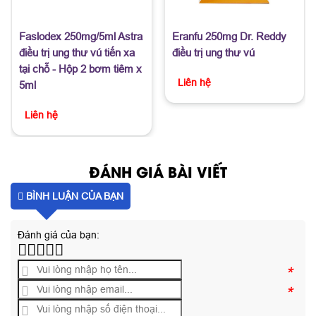
Faslodex 250mg/5ml Astra
Eranfu 250mg Dr. Reddy
điều trị ung thư vú tiến xa
điều trị ung thư vú
tại chỗ - Hộp 2 bơm tiêm x
Liên hệ
5ml
Liên hệ
ĐÁNH GIÁ BÀI VIẾT
BÌNH LUẬN CỦA BẠN
Đánh giá của bạn:
*
*