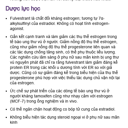
Dược lực học
Fulvestrant là chất đối kháng estrogen; tương tự 7α-
alkylsulfinyl của estradiol. Không có hoạt tính estrogen-
agonist.
Gắn kết cạnh tranh và làm giảm các thụ thể estrogen trong
tế bào ung thư vú ở người. Giảm nồng độ thụ thể estrogen,
cũng như giảm nồng độ thụ thể progesterone liên quan và
các tác dụng chống tăng sinh, có thể phụ thuộc liều lượng.
Các nghiên cứu lâm sàng ở phụ nữ sau mãn kinh bị ung thư
vú nguyên phát đã chỉ ra rằng fulvestrant làm giảm đáng kể
protein ER trong các khối u dương tính với ER so với giả
dược. Cũng có sự giảm đáng kể trong biểu hiện của thụ thể
progesterone phù hợp với việc thiếu tác dụng chủ vận nội tại
của estrogen.
Ức chế sự phát triển của các dòng tế bào ung thư vú ở
người kháng tamoxifen cũng như nhạy cảm với estrogen
(MCF-7) trong ống nghiệm và in vivo.
Có thể ngăn chặn hoạt động co bóp tử cung của estradiol.
Không biểu hiện tác dụng steroid ngoại vi ở phụ nữ sau mãn
kinh