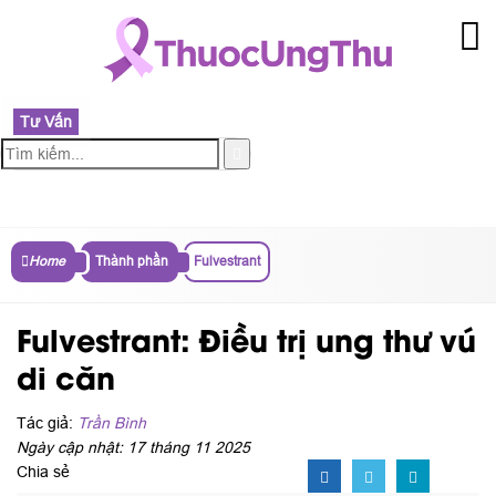
Tư Vấn
MENU
Home
Thành phần
Fulvestrant
Fulvestrant: Điều trị ung thư vú
di căn
Tác giả:
Trần Bình
Ngày cập nhật: 17 tháng 11 2025
Chia sẻ