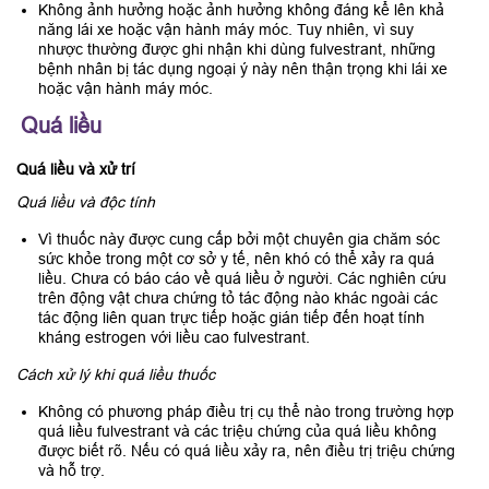
Không ảnh hưởng hoặc ảnh hưởng không đáng kể lên khả
năng lái xe hoặc vận hành máy móc. Tuy nhiên, vì suy
nhược thường được ghi nhận khi dùng fulvestrant, những
bệnh nhân bị tác dụng ngoại ý này nên thận trọng khi lái xe
hoặc vận hành máy móc.
Quá liều
Quá liều và xử trí
Quá liều và độc tính
Vì thuốc này được cung cấp bởi một chuyên gia chăm sóc
sức khỏe trong một cơ sở y tế, nên khó có thể xảy ra quá
liều. Chưa có báo cáo về quá liều ở người. Các nghiên cứu
trên động vật chưa chứng tỏ tác động nào khác ngoài các
tác động liên quan trực tiếp hoặc gián tiếp đến hoạt tính
kháng estrogen với liều cao fulvestrant.
Cách xử lý khi quá liều thuốc
Không có phương pháp điều trị cụ thể nào trong trường hợp
quá liều fulvestrant và các triệu chứng của quá liều không
được biết rõ. Nếu có quá liều xảy ra, nên điều trị triệu chứng
và hỗ trợ.