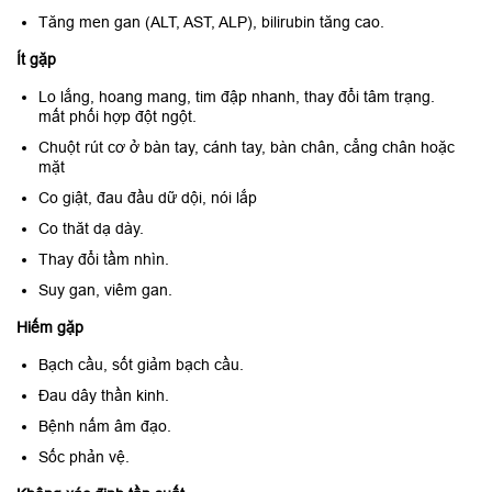
Tăng men gan (ALT, AST, ALP), bilirubin tăng cao.
Ít gặp
Lo lắng, hoang mang, tim đập nhanh, thay đổi tâm trạng.
mất phối hợp đột ngột.
Chuột rút cơ ở bàn tay, cánh tay, bàn chân, cẳng chân hoặc
mặt
Co giật, đau đầu dữ dội, nói lắp
Co thăt dạ dày.
Thay đổi tầm nhìn.
Suy gan, viêm gan.
Hiếm gặp
Bạch cầu, sốt giảm bạch cầu.
Đau dây thần kinh.
Bệnh nấm âm đạo.
Sốc phản vệ.