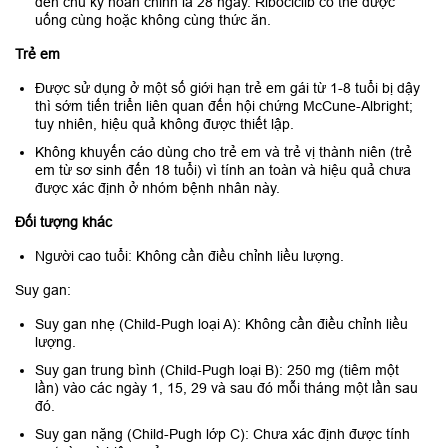
đến chu kỳ hoàn chỉnh là 28 ngày. Ribociclib có thể được
uống cùng hoặc không cùng thức ăn.
Trẻ em
Được sử dụng ở một số giới hạn trẻ em gái từ 1-8 tuổi bị dậy
thì sớm tiến triển liên quan đến hội chứng McCune-Albright;
tuy nhiên, hiệu quả không được thiết lập.
Không khuyến cáo dùng cho trẻ em và trẻ vị thành niên (trẻ
em từ sơ sinh đến 18 tuổi) vì tính an toàn và hiệu quả chưa
được xác định ở nhóm bệnh nhân này.
Đối tượng khác
Người cao tuổi: Không cần điều chỉnh liều lượng.
Suy gan:
Suy gan nhẹ (Child-Pugh loại A): Không cần điều chỉnh liều
lượng.
Suy gan trung bình (Child-Pugh loại B): 250 mg (tiêm một
lần) vào các ngày 1, 15, 29 và sau đó mỗi tháng một lần sau
đó.
Suy gan nặng (Child-Pugh lớp C): Chưa xác định được tính