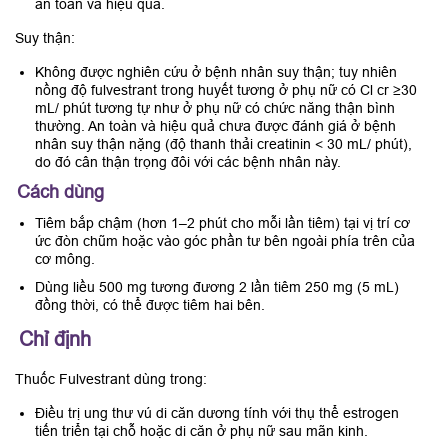
an toàn và hiệu quả.
Suy thận:
Không được nghiên cứu ở bệnh nhân suy thận; tuy nhiên
nồng độ fulvestrant trong huyết tương ở phụ nữ có Cl cr ≥30
mL/ phút tương tự như ở phụ nữ có chức năng thận bình
thường. An toàn và hiệu quả chưa được đánh giá ở bệnh
nhân suy thận nặng (độ thanh thải creatinin < 30 mL/ phút),
do đó cân thận trọng đôi với các bệnh nhân này.
Cách dùng
Tiêm bắp chậm (hơn 1–2 phút cho mỗi lần tiêm) tại vị trí cơ
ức đòn chũm hoặc vào góc phần tư bên ngoài phía trên của
cơ mông.
Dùng liều 500 mg tương đương 2 lần tiêm 250 mg (5 mL)
đồng thời, có thể được tiêm hai bên.
Chỉ định
Thuốc Fulvestrant dùng trong:
Điều trị ung thư vú di căn dương tính với thụ thể estrogen
tiến triển tại chỗ hoặc di căn ở phụ nữ sau mãn kinh.