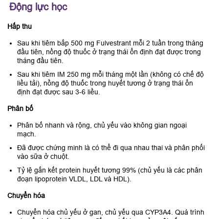
Động lực học
Hấp thu
Sau khi tiêm bắp 500 mg Fulvestrant mỗi 2 tuần trong tháng
đầu tiên, nồng độ thuốc ở trạng thái ổn định đạt được trong
tháng đầu tiên.
Sau khi tiêm IM 250 mg mỗi tháng một lần (không có chế độ
liều tải), nồng độ thuốc trong huyết tương ở trạng thái ổn
định đạt được sau 3-6 liều.
Phân bố
Phân bố nhanh và rộng, chủ yếu vào không gian ngoại
mạch.
Đã được chứng minh là có thể đi qua nhau thai và phân phối
vào sữa ở chuột.
Tỷ lệ gắn kết protein huyết tương 99% (chủ yếu là các phân
đoạn lipoprotein VLDL, LDL và HDL).
Chuyển hóa
Chuyển hóa chủ yếu ở gan, chủ yếu qua CYP3A4. Quá trình