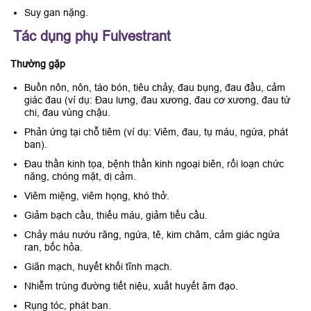
Suy gan nặng.
Tác dụng phụ Fulvestrant
Thường gặp
Buồn nôn, nôn, táo bón, tiêu chảy, đau bụng, đau đầu, cảm
giác đau (ví dụ: Đau lưng, đau xương, đau cơ xương, đau tứ
chi, đau vùng chậu.
Phản ứng tại chỗ tiêm (ví dụ: Viêm, đau, tụ máu, ngứa, phát
ban).
Đau thần kinh tọa, bệnh thần kinh ngoại biên, rối loạn chức
năng, chóng mặt, dị cảm.
Viêm miệng, viêm họng, khó thở.
Giảm bạch cầu, thiếu máu, giảm tiểu cầu.
Chảy máu nướu răng, ngứa, tê, kim châm, cảm giác ngứa
ran, bốc hỏa.
Giãn mạch, huyết khối tĩnh mạch.
Nhiễm trùng đường tiết niệu, xuất huyết âm đạo.
Rụng tóc, phát ban.