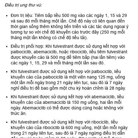
Điều trị ung thư vú:
Đơn trị liệu: Tiêm bắp liều 500 mg vào các ngày 1, 15 và 29
và sau đó mỗi tháng một lần. Chế độ này có liên quan đến
thời gian sống thêm không tiến triển và các tác dụng ngoại ý
tương tự so với chế độ khuyến cáo trước đây (250 mg mỗi
tháng một lần không có chế độ liều tải).
Điều trị phối hợp: Khi fulvestrant được sử dụng kết hợp với
palbociclib, abemaciclib, hoặc ribociclib, liều tiêm fulvestrant
được khuyến cáo là 500 mg để tiêm bắp (hai lần tiêm) vào
các ngày 1, 15, 29 và mỗi tháng một lần sau đó.
Khi fulvestrant được sử dụng kết hợp với palbociclib, liều
khuyến cáo của palbociclib là một viên nang 125 mg, uống
một lần mỗi ngày trong 21 ngày liên tục, sau đó là 7 ngày
nghỉ điều trị để bao gồm một chu kỳ hoàn chỉnh là 28 ngày.
Khi fulvestrant được sử dụng kết hợp với abemaciclib, liều
khuyến cáo của abemaciclib là 150 mg uống, hai lần mỗi
ngày. Abemaciclib có thể được dùng cùng hoặc không với
thức ăn.
Khi fulvestrant được sử dụng kết hợp với ribociclib, liều
khuyến cáo của ribociclib là 600 mg uống, một lần mỗi ngày
trong 21 ngày liên tục, sau đó là 7 ngày ngừng điều trị dẫn