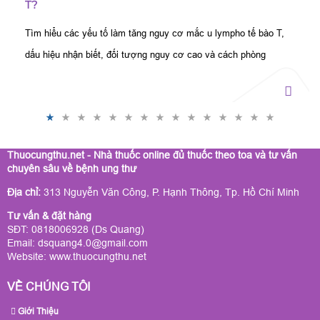
T?
Tìm hiểu các yếu tố làm tăng nguy cơ mắc u lympho tế bào T,
dấu hiệu nhận biết, đối tượng nguy cơ cao và cách phòng
ngừa, phát hiện bệnh sớm hiệu quả.
Thuocungthu.net - Nhà thuốc online đủ thuốc theo toa và tư vấn
chuyên sâu về bệnh ung thư
Địa chỉ:
313 Nguyễn Văn Công, P. Hạnh Thông, Tp. Hồ Chí Minh
Tư vấn & đặt hàng
SĐT: 0818006928 (Ds Quang)
Email: dsquang4.0@gmail.com
Website:
www.thuocungthu.net
VỀ CHÚNG TÔI
Giới Thiệu