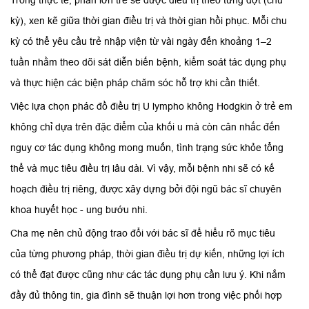
Trong thực tế, phần lớn trẻ sẽ được điều trị theo từng đợt (chu
kỳ), xen kẽ giữa thời gian điều trị và thời gian hồi phục. Mỗi chu
kỳ có thể yêu cầu trẻ nhập viện từ vài ngày đến khoảng 1–2
tuần nhằm theo dõi sát diễn biến bệnh, kiểm soát tác dụng phụ
và thực hiện các biện pháp chăm sóc hỗ trợ khi cần thiết.
Việc lựa chọn phác đồ điều trị U lympho không Hodgkin ở trẻ em
không chỉ dựa trên đặc điểm của khối u mà còn cân nhắc đến
nguy cơ tác dụng không mong muốn, tình trạng sức khỏe tổng
thể và mục tiêu điều trị lâu dài. Vì vậy, mỗi bệnh nhi sẽ có kế
hoạch điều trị riêng, được xây dựng bởi đội ngũ bác sĩ chuyên
khoa huyết học - ung bướu nhi.
Cha mẹ nên chủ động trao đổi với bác sĩ để hiểu rõ mục tiêu
của từng phương pháp, thời gian điều trị dự kiến, những lợi ích
có thể đạt được cũng như các tác dụng phụ cần lưu ý. Khi nắm
đầy đủ thông tin, gia đình sẽ thuận lợi hơn trong việc phối hợp