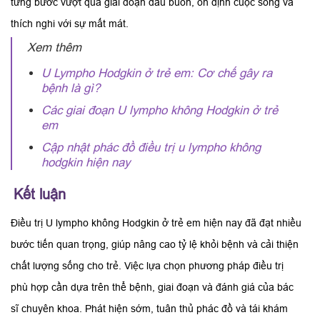
từng bước vượt qua giai đoạn đau buồn, ổn định cuộc sống và
thích nghi với sự mất mát.
Xem thêm
U Lympho Hodgkin ở trẻ em: Cơ chế gây ra
bệnh là gì?
Các giai đoạn U lympho không Hodgkin ở trẻ
em
Cập nhật phác đồ điều trị u lympho không
hodgkin​ hiện nay
Kết luận
Điều trị U lympho không Hodgkin ở trẻ em hiện nay đã đạt nhiều
bước tiến quan trọng, giúp nâng cao tỷ lệ khỏi bệnh và cải thiện
chất lượng sống cho trẻ. Việc lựa chọn phương pháp điều trị
phù hợp cần dựa trên thể bệnh, giai đoạn và đánh giá của bác
sĩ chuyên khoa. Phát hiện sớm, tuân thủ phác đồ và tái khám