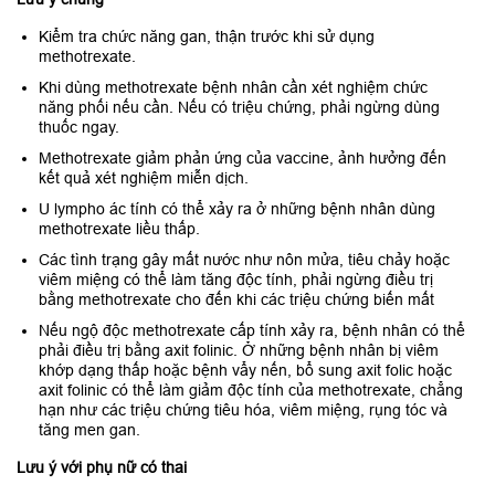
Kiểm tra chức năng gan, thận trước khi sử dụng
methotrexate.
Khi dùng methotrexate bệnh nhân cần xét nghiệm chức
năng phối nếu cần. Nếu có triệu chứng, phải ngừng dùng
thuốc ngay.
Methotrexate giảm phản ứng của vaccine, ảnh hưởng đến
kết quả xét nghiệm miễn dịch.
U lympho ác tính có thể xảy ra ở những bệnh nhân dùng
methotrexate liều thấp.
Các tình trạng gây mất nước như nôn mửa, tiêu chảy hoặc
viêm miệng có thể làm tăng độc tính, phải ngừng điều trị
bằng methotrexate cho đến khi các triệu chứng biến mất
Nếu ngộ độc methotrexate cấp tính xảy ra, bệnh nhân có thể
phải điều trị bằng axit folinic. Ở những bệnh nhân bị viêm
khớp dạng thấp hoặc bệnh vẩy nến, bổ sung axit folic hoặc
axit folinic có thể làm giảm độc tính của methotrexate, chẳng
hạn như các triệu chứng tiêu hóa, viêm miệng, rụng tóc và
tăng men gan.
Lưu ý với phụ nữ có thai