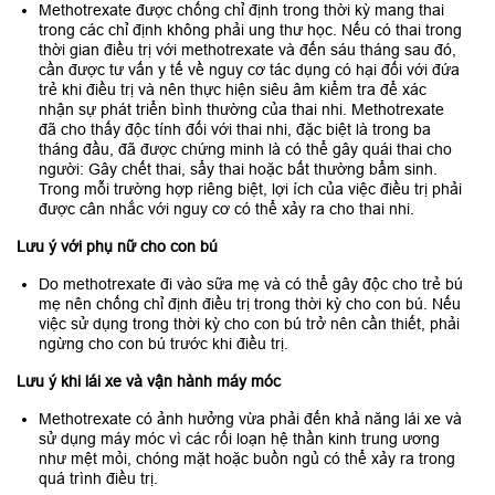
Methotrexate được chống chỉ định trong thời kỳ mang thai
trong các chỉ định không phải ung thư học. Nếu có thai trong
thời gian điều trị với methotrexate và đến sáu tháng sau đó,
cần được tư vấn y tế về nguy cơ tác dụng có hại đối với đứa
trẻ khi điều trị và nên thực hiện siêu âm kiểm tra để xác
nhận sự phát triển bình thường của thai nhi. Methotrexate
đã cho thấy độc tính đối với thai nhi, đặc biệt là trong ba
tháng đầu, đã được chứng minh là có thể gây quái thai cho
người: Gây chết thai, sẩy thai hoặc bất thường bẩm sinh.
Trong mỗi trường hợp riêng biệt, lợi ích của việc điều trị phải
được cân nhắc với nguy cơ có thể xảy ra cho thai nhi.
Lưu ý với phụ nữ cho con bú
Do methotrexate đi vào sữa mẹ và có thể gây độc cho trẻ bú
mẹ nên chống chỉ định điều trị trong thời kỳ cho con bú. Nếu
việc sử dụng trong thời kỳ cho con bú trở nên cần thiết, phải
ngừng cho con bú trước khi điều trị.
Lưu ý khi lái xe và vận hành máy móc
Methotrexate có ảnh hưởng vừa phải đến khả năng lái xe và
sử dụng máy móc vì các rối loạn hệ thần kinh trung ương
như mệt mỏi, chóng mặt hoặc buồn ngủ có thể xảy ra trong
quá trình điều trị.