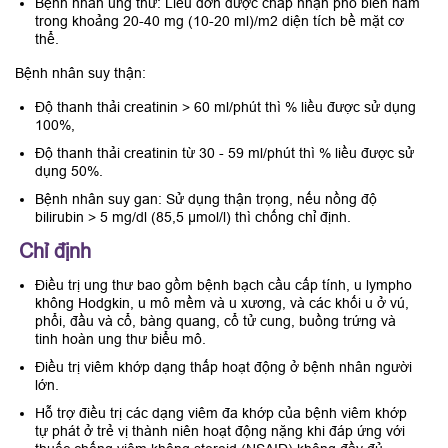
Bệnh nhân ung thư: Liều đơn được chấp nhận phổ biến nằm
trong khoảng 20-40 mg (10-20 ml)/m2 diện tích bề mặt cơ
thể.
Bệnh nhân suy thận:
Độ thanh thải creatinin > 60 ml/phút thì % liều được sử dụng
100%,
Độ thanh thải creatinin từ 30 - 59 ml/phút thì % liều được sử
dụng 50%.
Bệnh nhân suy gan: Sử dụng thận trọng, nếu nồng độ
bilirubin > 5 mg/dl (85,5 µmol/l) thì chống chỉ định.
Chỉ định
Điều trị ung thư bao gồm bệnh bạch cầu cấp tính, u lympho
không Hodgkin, u mô mềm và u xương, và các khối u ở vú,
phổi, đầu và cổ, bàng quang, cổ tử cung, buồng trứng và
tinh hoàn ung thư biểu mô.
Điều trị viêm khớp dạng thấp hoạt động ở bệnh nhân người
lớn.
Hỗ trợ điều trị các dạng viêm đa khớp của bệnh viêm khớp
tự phát ở trẻ vị thành niên hoạt động nặng khi đáp ứng với