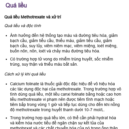
Quá liều
Quá liều Methotrexate và xử trí
Quá liều và độc tính
Ảnh hưởng đến hệ thống tạo máu và đường tiêu hóa, giảm
bạch cầu, giảm tiểu cầu, thiếu máu, giảm tiểu cầu, giảm
bạch cầu, suy tủy, viêm niêm mạc, viêm miệng, loét miệng,
buồn nôn, nôn, loét và chảy máu đường tiêu hóa.
Có trường hợp tử vong do nhiễm trùng huyết, sốc nhiễm
trùng, suy thận và thiếu máu bất sản.
Cách xử lý khi quá liều
Calcium folinate là thuốc giải độc đặc hiệu để vô hiệu hóa
các tác dụng độc hại của methotrexate. Trong trường hợp vô
tình dùng quá liều, một liều canxi folinate bằng hoặc cao hơn
liều methotrexate vi phạm nên được tiêm tĩnh mạch hoặc
tiêm bắp trong vòng 1 giờ và tiếp tục dùng cho đến khi nồng
độ methotrexate trong huyết thanh dưới 10-7 mol/L.
Trong trường hợp quá liều lớn, có thể cần phải hydrat hóa
và kiềm hóa nước tiểu để ngăn chặn sự kết tủa của
methotrexat và các chất chuyển hóa của nó trong ống thận.