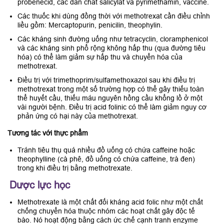
probenecid, các dẫn chất salicylat và pyrimethamin, vaccine.
Các thuốc khi dùng đồng thời với methotrexat cần điều chỉnh
liều gồm: Mercaptopurin, penicilin, theophylin.
Các kháng sinh đường uống như tetracyclin, cloramphenicol
và các kháng sinh phổ rộng không hấp thu (qua đường tiêu
hóa) có thể làm giảm sự hấp thu và chuyển hóa của
methotrexat.
Điều trị với trimethoprim/sulfamethoxazol sau khi điều trị
methotrexat trong một số trường hợp có thể gây thiếu toàn
thể huyết cầu, thiếu máu nguyên hồng cầu khổng lồ ở một
vài người bệnh. Điều trị acid folinic có thể làm giảm nguy cơ
phản ứng có hại này của methotrexat.
Tương tác với thực phẩm
Tránh tiêu thụ quá nhiều đồ uống có chứa caffeine hoặc
theophylline (cà phê, đồ uống có chứa caffeine, trà đen)
trong khi điều trị bằng methotrexate.
Dược lực học
Methotrexate là một chất đối kháng acid folic như một chất
chống chuyển hóa thuộc nhóm các hoạt chất gây độc tế
bào. Nó hoạt động bằng cách ức chế cạnh tranh enzyme