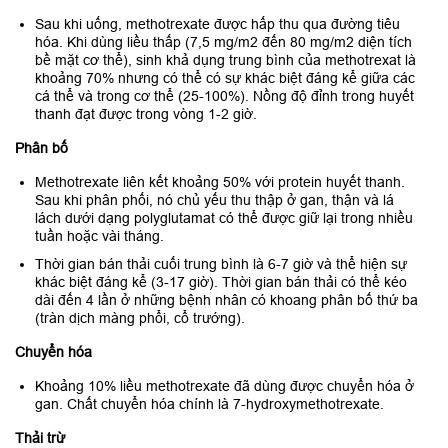
Sau khi uống, methotrexate được hấp thu qua đường tiêu
hóa. Khi dùng liều thấp (7,5 mg/m2 đến 80 mg/m2 diện tích
bề mặt cơ thể), sinh khả dụng trung bình của methotrexat là
khoảng 70% nhưng có thể có sự khác biệt đáng kể giữa các
cá thể và trong cơ thể (25-100%). Nồng độ đỉnh trong huyết
thanh đạt được trong vòng 1-2 giờ.
Phân bố
Methotrexate liên kết khoảng 50% với protein huyết thanh.
Sau khi phân phối, nó chủ yếu thu thập ở gan, thận và lá
lách dưới dạng polyglutamat có thể được giữ lại trong nhiều
tuần hoặc vài tháng.
Thời gian bán thải cuối trung bình là 6-7 giờ và thể hiện sự
khác biệt đáng kể (3-17 giờ). Thời gian bán thải có thể kéo
dài đến 4 lần ở những bệnh nhân có khoang phân bố thứ ba
(tràn dịch màng phổi, cổ trướng).
Chuyển hóa
Khoảng 10% liều methotrexate đã dùng được chuyển hóa ở
gan. Chất chuyển hóa chính là 7-hydroxymethotrexate.
Thải trừ