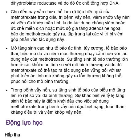
dihydrofolate reductase và do đó ức chế tổng hợp DNA.
Cho đến nay vẫn chưa thể làm rõ liệu hiệu quả của
methotrexate trong điều trị bệnh vẩy nến, viêm khớp vẩy nến
và viêm đa khớp mãn tính là do tác dụng chống viêm hoặc
ức chế miễn dịch hoặc mức độ gia tăng adenosine ngoại
bào do methotrexate gây ra, tập trung tại các vị trí bị viêm
góp phần vào tác dụng này.
Mô tăng sinh cao như tế bào ác tính, tủy xương, tế bào bào
thai, biểu mô da và niêm mạc thường nhạy cảm hơn với tác
dụng này của methotrexate. Sự tăng sinh tế bào thường lớn
hơn ở các khối u ác tính so với mô bình thường và do đó
methotrexate có thể tạo ra tác dụng bền vững đối với sự
phát triển ác tính mà không gây ra tổn thương không thể
phục hồi cho mô bình thường.
Trong bệnh vẩy nến, sự tăng sinh tế bào của biểu mô tăng
lên rõ rệt so với da bình thường. Sự khác biệt về tỷ lệ tăng
sinh tế bào này là điểm khởi đầu cho việc sử dụng
methotrexate trong bệnh vẩy nến đặc biệt nặng, toàn thân,
kháng điều trị và viêm khớp vẩy nến.
Động lực học
Hấp thu