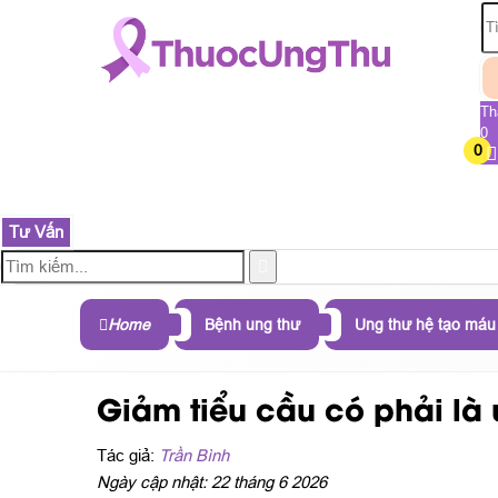
Th
0
0
TRANG CHỦ
SẢN PHẨM
THÀNH PHẦN
B
Tư Vấn
Home
Bệnh ung thư
Ung thư hệ tạo máu
Giảm tiểu cầu có phải là
Tác giả:
Trần Bình
Ngày cập nhật: 22 tháng 6 2026