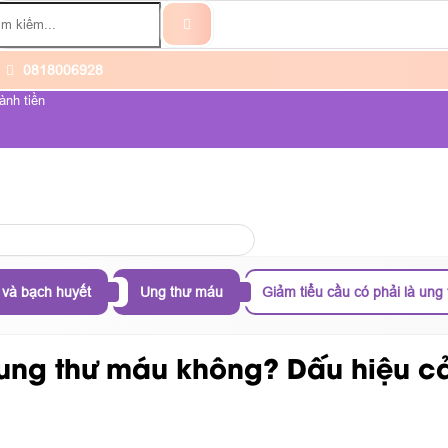
0818006928
ành tiền
ỆNH UNG THƯ
VỀ CHÚNG TÔI
 và bạch huyết
Ung thư máu
Giảm tiểu cầu có phải là un
 ung thư máu không? Dấu hiệu 