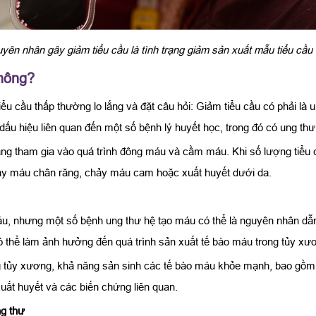
yên nhân gây giảm tiểu cầu là tình trạng giảm sản xuất mẫu tiểu cầu
không?
ểu cầu thấp thường lo lắng và đặt câu hỏi: Giảm tiểu cầu có phải là
 dấu hiệu liên quan đến một số bệnh lý huyết học, trong đó có ung th
năng tham gia vào quá trình đông máu và cầm máu. Khi số lượng tiể
hảy máu chân răng, chảy máu cam hoặc xuất huyết dưới da.
u, nhưng một số bệnh ung thư hệ tạo máu có thể là nguyên nhân dẫ
ó thể làm ảnh hưởng đến quá trình sản xuất tế bào máu trong tủy xư
g tủy xương, khả năng sản sinh các tế bào máu khỏe mạnh, bao gồm ti
uất huyết và các biến chứng liên quan.
ng thư