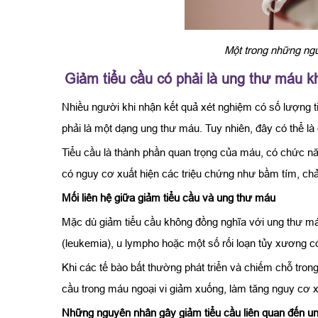
Một trong những ngu
Giảm tiểu cầu có phải là ung thư máu 
Nhiều người khi nhận kết quả xét nghiệm có số lượng ti
phải là một dạng ung thư máu. Tuy nhiên, đây có thể là
Tiểu cầu là thành phần quan trọng của máu, có chức 
có nguy cơ xuất hiện các triệu chứng như bầm tím, c
Mối liên hệ giữa giảm tiểu cầu và ung thư máu
Mặc dù giảm tiểu cầu không đồng nghĩa với ung thư má
(leukemia), u lympho hoặc một số rối loạn tủy xương c
Khi các tế bào bất thường phát triển và chiếm chỗ tron
cầu trong máu ngoại vi giảm xuống, làm tăng nguy cơ x
Những nguyên nhân gây giảm tiểu cầu liên quan đến u