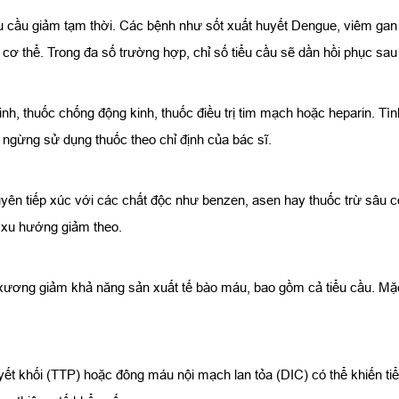
u cầu giảm tạm thời. Các bệnh như sốt xuất huyết Dengue, viêm gan 
g cơ thể. Trong đa số trường hợp, chỉ số tiểu cầu sẽ dần hồi phục sa
inh, thuốc chống động kinh, thuốc điều trị tim mạch hoặc heparin. Tì
 ngừng sử dụng thuốc theo chỉ định của bác sĩ.
uyên tiếp xúc với các chất độc như benzen, asen hay thuốc trừ sâu 
 xu hướng giảm theo.
y xương giảm khả năng sản xuất tế bào máu, bao gồm cả tiểu cầu. Mặ
ết khối (TTP) hoặc đông máu nội mạch lan tỏa (DIC) có thể khiến tiể