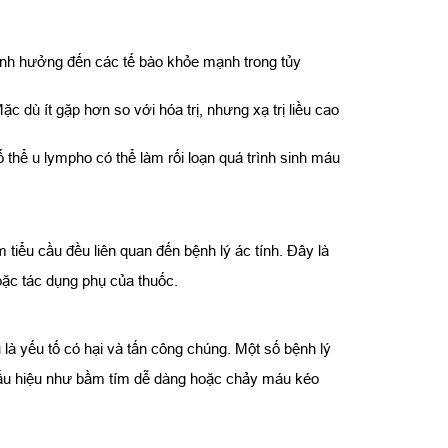
ể ảnh hưởng đến các tế bào khỏe mạnh trong tủy
c dù ít gặp hơn so với hóa trị, nhưng xạ trị liều cao
hể u lympho có thể làm rối loạn quá trình sinh máu
 tiểu cầu đều liên quan đến bệnh lý ác tính. Đây là
oặc tác dụng phụ của thuốc.
là yếu tố có hại và tấn công chúng. Một số bệnh lý
 dấu hiệu như bầm tím dễ dàng hoặc chảy máu kéo