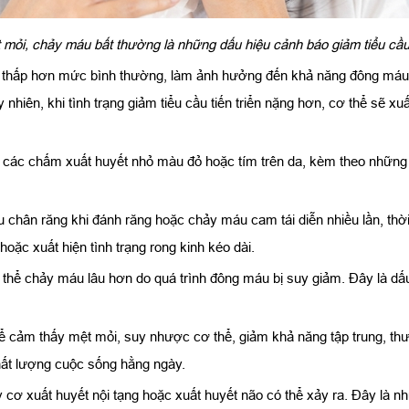
 mỏi, chảy máu bất thường là những dấu hiệu cảnh báo giảm tiểu cầ
máu thấp hơn mức bình thường, làm ảnh hưởng đến khả năng đông máu 
nhiên, khi tình trạng giảm tiểu cầu tiến triển nặng hơn, cơ thể sẽ x
ện các chấm xuất huyết nhỏ màu đỏ hoặc tím trên da, kèm theo nhữn
u chân răng khi đánh răng hoặc chảy máu cam tái diễn nhiều lần, th
oặc xuất hiện tình trạng rong kinh kéo dài.
 thể chảy máu lâu hơn do quá trình đông máu bị suy giảm. Đây là dấ
hể cảm thấy mệt mỏi, suy nhược cơ thể, giảm khả năng tập trung, 
hất lượng cuộc sống hằng ngày.
 cơ xuất huyết nội tạng hoặc xuất huyết não có thể xảy ra. Đây là n