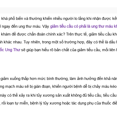
 khá phổ biến và thường khiến nhiều người lo lắng khi nhận được kế
hĩ ngay đến ung thư máu. Vậy
giảm tiểu cầu có phải là ung thư máu 
 đi khám để được chẩn đoán chính xác? Trên thực tế, giảm tiểu cầu 
h khác nhau. Tuy nhiên, trong một số trường hợp, đây có thể là dấu 
ốc Ung Thư
sẽ giúp bạn hiểu rõ bản chất của giảm tiểu cầu, mối li
máu giảm xuống thấp hơn mức bình thường, làm ảnh hưởng đến khả nă
hương mạch máu sẽ bị gián đoạn, khiến người bệnh dễ bị chảy máu kéo
ày có thể xảy ra khi tủy xương sản xuất không đủ tiểu cầu, tiểu cầu 
, rối loạn tự miễn, bệnh lý tủy xương hoặc tác dụng phụ của thuốc điề