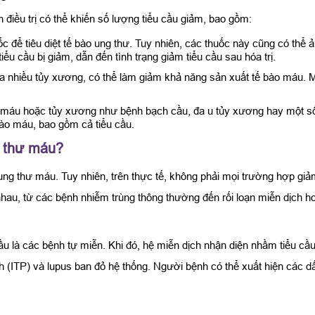
 điều trị có thể khiến số lượng tiểu cầu giảm, bao gồm:
ốc để tiêu diệt tế bào ung thư. Tuy nhiên, các thuốc này cũng có th
ểu cầu bị giảm, dẫn đến tình trạng giảm tiểu cầu sau hóa trị.
hứa nhiều tủy xương, có thể làm giảm khả năng sản xuất tế bào máu. Mặ
 máu hoặc tủy xương như bệnh bạch cầu, đa u tủy xương hay một số t
bào máu, bao gồm cả tiểu cầu.
g thư máu?
ung thư máu. Tuy nhiên, trên thực tế, không phải mọi trường hợp giảm
nhau, từ các bệnh nhiễm trùng thông thường đến rối loạn miễn dịch h
 là các bệnh tự miễn. Khi đó, hệ miễn dịch nhận diện nhầm tiểu cầu 
h (ITP) và lupus ban đỏ hệ thống. Người bệnh có thể xuất hiện các