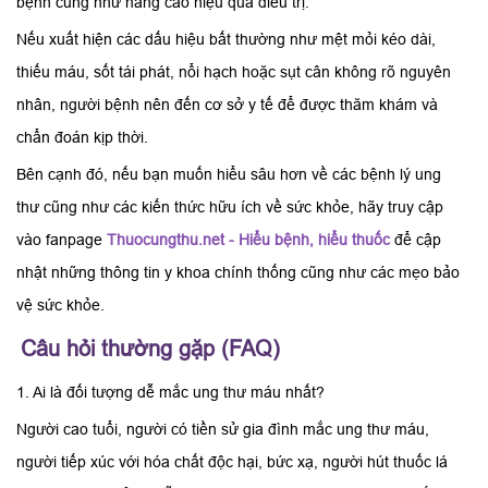
bệnh cũng như nâng cao hiệu quả điều trị.
Nếu xuất hiện các dấu hiệu bất thường như mệt mỏi kéo dài,
thiếu máu, sốt tái phát, nổi hạch hoặc sụt cân không rõ nguyên
nhân, người bệnh nên đến cơ sở y tế để được thăm khám và
chẩn đoán kịp thời.
Bên cạnh đó, nếu bạn muốn hiểu sâu hơn về các bệnh lý ung
thư cũng như các kiến thức hữu ích về sức khỏe, hãy truy cập
vào fanpage
Thuocungthu.net - Hiểu bệnh, hiểu thuốc
để cập
nhật những thông tin y khoa chính thống cũng như các mẹo bảo
vệ sức khỏe.
Câu hỏi thường gặp (FAQ)
1. Ai là đối tượng dễ mắc ung thư máu nhất?
Người cao tuổi, người có tiền sử gia đình mắc ung thư máu,
người tiếp xúc với hóa chất độc hại, bức xạ, người hút thuốc lá