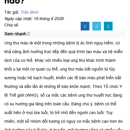
Tác giả:
Trần Bình
Ngày cập nhật: 19 tháng 6 2026
Chia sẻ
Xem nhanh
Ung thư máu là một trong những bệnh lý ác tính nguy hiểm, có
khả năng ảnh hưởng trực tiếp đến quá trình tạo máu và hệ miễn
dịch của cơ thể. Khác với nhiều loại ung thư khác hình thành
khối u tại một cơ quan cụ thể, ung thư máu bắt nguồn từ tủy
xương hoặc hệ bạch huyết, khiến các tế bào máu phát triển bất
thường và dần lấn át những tế bào khỏe mạnh. Theo Tổ chức Y
tế Thế giới (WHO), số ca mắc các bệnh ung thư huyết học đang
có xu hướng gia tăng trên toàn cầu. Đáng chú ý, bệnh có thể
xuất hiện ở mọi lứa tuổi, từ trẻ nhỏ đến người cao tuổi. Tuy
nhiên, một số nhóm đối tượng có nguy cơ mắc bệnh cao hơn do