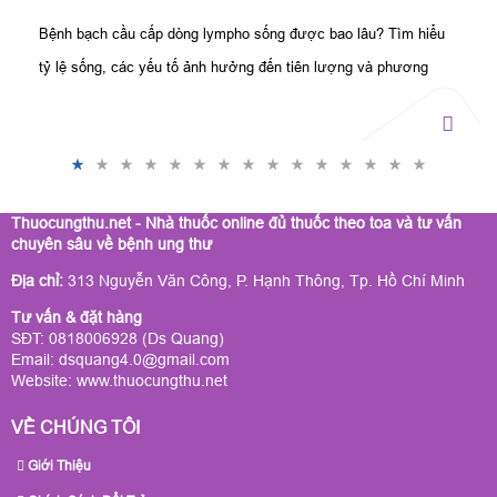
Bệnh bạch cầu cấp dòng lympho sống được bao lâu? Tìm hiểu
tỷ lệ sống, các yếu tố ảnh hưởng đến tiên lượng và phương
pháp điều trị giúp kéo dài tuổi thọ.
Thuocungthu.net - Nhà thuốc online đủ thuốc theo toa và tư vấn
chuyên sâu về bệnh ung thư
Địa chỉ:
313 Nguyễn Văn Công, P. Hạnh Thông, Tp. Hồ Chí Minh
Tư vấn & đặt hàng
SĐT: 0818006928 (Ds Quang)
Email: dsquang4.0@gmail.com
Website:
www.thuocungthu.net
VỀ CHÚNG TÔI
Giới Thiệu