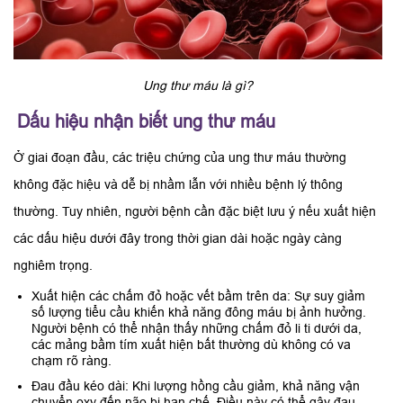
Ung thư máu là gì?
Dấu hiệu nhận biết ung thư máu
Ở giai đoạn đầu, các triệu chứng của ung thư máu thường
không đặc hiệu và dễ bị nhầm lẫn với nhiều bệnh lý thông
thường. Tuy nhiên, người bệnh cần đặc biệt lưu ý nếu xuất hiện
các dấu hiệu dưới đây trong thời gian dài hoặc ngày càng
nghiêm trọng.
Xuất hiện các chấm đỏ hoặc vết bầm trên da: Sự suy giảm
số lượng tiểu cầu khiến khả năng đông máu bị ảnh hưởng.
Người bệnh có thể nhận thấy những chấm đỏ li ti dưới da,
các mảng bầm tím xuất hiện bất thường dù không có va
chạm rõ ràng.
Đau đầu kéo dài: Khi lượng hồng cầu giảm, khả năng vận
chuyển oxy đến não bị hạn chế. Điều này có thể gây đau