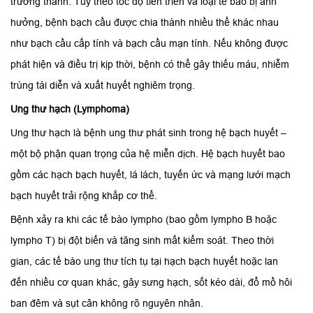
trưởng thành. Tùy theo tốc độ tiến triển và loại tế bào bị ảnh
hưởng, bệnh bạch cầu được chia thành nhiều thể khác nhau
như bạch cầu cấp tính và bạch cầu mạn tính. Nếu không được
phát hiện và điều trị kịp thời, bệnh có thể gây thiếu máu, nhiễm
trùng tái diễn và xuất huyết nghiêm trọng.
Ung thư hạch (Lymphoma)
Ung thư hạch là bệnh ung thư phát sinh trong hệ bạch huyết –
một bộ phận quan trọng của hệ miễn dịch. Hệ bạch huyết bao
gồm các hạch bạch huyết, lá lách, tuyến ức và mạng lưới mạch
bạch huyết trải rộng khắp cơ thể.
Bệnh xảy ra khi các tế bào lympho (bao gồm lympho B hoặc
lympho T) bị đột biến và tăng sinh mất kiểm soát. Theo thời
gian, các tế bào ung thư tích tụ tại hạch bạch huyết hoặc lan
đến nhiều cơ quan khác, gây sưng hạch, sốt kéo dài, đổ mồ hôi
ban đêm và sụt cân không rõ nguyên nhân.