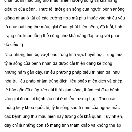
chẩn đoán mắc ung thư máu là tiên lượng sống và khả năng
điều trị của bệnh. Thực tế, thời gian sống của người bệnh không
giống nhau ở tất cả các trường hợp mà phụ thuộc vào nhiều yếu
tố như loại ung thư máu, giai đoạn phát hiện bệnh, độ tuổi, tình
trạng sức khỏe tổng thể cũng như khả năng đáp ứng với phác
đồ điều trị.
Nhờ những tiến bộ vượt bậc trong lĩnh vực huyết học - ung thư,
tỷ lệ sống của bệnh nhân đã được cải thiện đáng kể trong
những năm gần đây. Nhiều phương pháp điều trị hiện đại như
hóa trị, liệu pháp nhắm trúng đích, liệu pháp miễn dịch và ghép
tế bào gốc đã giúp kéo dài thời gian sống, thậm chí đưa bệnh
vào giai đoạn lui bệnh lâu dài ở nhiều trường hợp. Theo các
thống kê y khoa quốc tế, tỷ lệ sống sau 5 năm của người mắc
các bệnh ung thư máu hiện nay tương đối khả quan. Tuy nhiên,
đây chỉ là những con số mang tính tham khảo và không thể áp