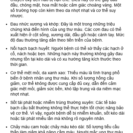
đầu, chóng mặt, hoa mắt hoặc cảm giác choáng váng. Một
số trường hợp còn kèm theo da nhợt nhạt và cơ thể suy
nhược.
Đau nhức xương và khớp: Đây là một trong những triệu
chứng khá điển hình của ung thư máu. Các cơn đau có thể
xuất hiện ở cột sống, xương dài, đầu gối hoặc cánh tay. Mức
độ đau thường tăng dần theo tiến triển của bệnh.
Nổi hạch bạch huyết: Người bệnh có thể sờ thấy các hạch ở
cổ, nách hoặc bẹn. Những hạch này thường không gây đau
nhưng tồn tại kéo dài và có xu hướng tăng kích thước theo
thời gian.
Cơ thể mệt mỏi, da xanh xao: Thiếu máu là tình trạng phổ
biến ở bệnh nhân ung thư máu. Khi số lượng hồng cầu
giảm, cơ thể không được cung cấp đủ oxy, dẫn đến cảm
giác mệt mỏi, giảm sức bền, khó tập trung và da niêm mạc
nhợt nhạt.
Sốt tái phát hoặc nhiễm trùng thường xuyên: Các tế bào
bạch cầu bất thường không thể thực hiện tốt chức năng bảo
vệ cơ thể. Vì vậy, người bệnh dễ bị nhiễm khuẩn, sốt kéo dài
hoặc tái phát nhiều lần mà không rõ nguyên nhân.
Chảy máu cam hoặc chảy máu kéo dài: Số lượng tiểu cầu
thấp làm giảm khả năng cầm máu. Người mắc ung thư máu