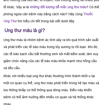
ảnh hưởng của tuổi tác, di truyền, môi trường sống và nhiều yếu
tố khác. Vậy ai là
những đối tượng dễ mắc ung thư máu
? Có thể
phòng ngừa căn bệnh này bằng cách nào? Hãy cùng
Thuốc
Ung Thư
tìm hiểu chi tiết trong bài viết dưới đây.
Ung thư máu là gì?
Ung thư máu là nhóm bệnh ác tính xảy ra khi quá trình sản xuất
và phát triển các tế bào máu trong tủy xương bị rối loạn. Khi đó,
các tế bào bạch cầu bất thường sinh sôi mất kiểm soát, làm suy
giảm chức năng của các tế bào máu khỏe mạnh như hồng cầu
và tiểu cầu.
Khác với nhiều loại ung thư khác thường hình thành khối u tại
một cơ quan cụ thể, ung thư máu phát triển trong hệ tạo máu và
lưu thông khắp cơ thể thông qua dòng máu. Điều này khiến
bệnh có thể ảnh hưởng đến nhiều cơ quan và hệ thống khác
nhau.