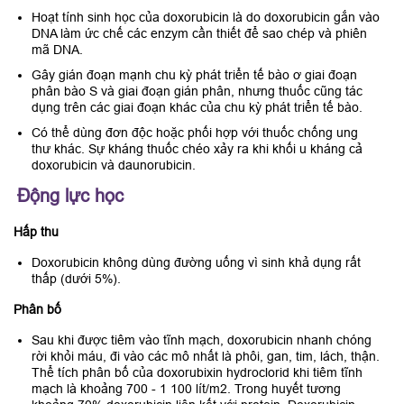
Hoạt tính sinh học của doxorubicin là do doxorubicin gắn vào
DNA làm ức chế các enzym cần thiết để sao chép và phiên
mã DNA.
Gây gián đoạn mạnh chu kỳ phát triển tế bào ơ giai đoạn
phân bào S và giai đoạn gián phân, nhưng thuốc cũng tác
dụng trên các giai đoạn khác của chu kỳ phát triển tế bào.
Có thể dùng đơn độc hoặc phối hợp với thuốc chống ung
thư khác. Sự kháng thuốc chéo xảy ra khi khối u kháng cả
doxorubicin và daunorubicin.
Động lực học
Hấp thu
Doxorubicin không dùng đường uống vì sinh khả dụng rất
thấp (dưới 5%).
Phân bố
Sau khi được tiêm vào tĩnh mạch, doxorubicin nhanh chóng
rời khỏi máu, đi vào các mô nhất là phôi, gan, tim, lách, thận.
Thể tích phân bố của doxorubixin hydroclorid khi tiêm tĩnh
mạch là khoảng 700 - 1 100 lít/m2. Trong huyết tương