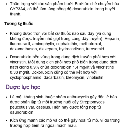
Thận trọng với các sản phẩm bưởi. Bưởi ức chế chuyển hóa
CYP3A4, có thể làm tăng nồng độ doxorubicin trong huyết
thanh.
Tương kỵ thuốc
Không được trộn với bất cứ thuốc nào sau đây (và cũng
không được truyền nhỏ giọt trong cùng dây truyền): Heparin,
ﬂuorouracil, aminophylin, cephalothin, methotrexat,
dexamethason, diazepam, hydrocortison, furosemid.
Doxorubicin bền vững trong dung dịch truyền phối hợp với
vincristin. Một dung dịch phối hợp phô biến trong dung dịch
natri clorid 0,9% chứa doxorubicin 1,4 mg/lít và vincristine
0,33 mg/lít. Doxorubicin cũng có thể kết hợp với
cyclophosphamid, dacarbazin, bleomycin, vinblastin.
Dược lực học
Là một kháng sinh thuộc nhóm anthracyclin gây độc tế bào
được phân lập từ môi trường nuôi cấy Streptomyces
peucetius var. caesius. Hiện nay được tổng hợp từ
daunorubicin.
Kích ứng mạnh các mô và có thể gây hoại tử mô, ví dụ trong
trường hợp tiêm ra ngoài mạch máu.