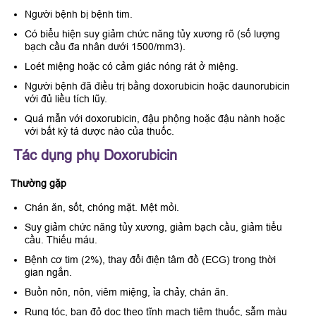
Người bệnh bị bệnh tim.
Có biểu hiện suy giảm chức năng tủy xương rõ (số lượng
bạch cầu đa nhân dưới 1500/mm3).
Loét miệng hoặc có cảm giác nóng rát ở miệng.
Người bệnh đã điều trị bằng doxorubicin hoặc daunorubicin
với đủ liều tích lũy.
Quá mẫn với doxorubicin, đậu phộng hoặc đậu nành hoặc
với bất kỳ tá dược nào của thuốc.
Tác dụng phụ Doxorubicin
Thường gặp
Chán ăn, sốt, chóng mặt. Mệt mỏi.
Suy giảm chức năng tủy xương, giảm bạch cầu, giảm tiểu
cầu. Thiếu máu.
Bệnh cơ tim (2%), thay đổi điện tâm đồ (ECG) trong thời
gian ngắn.
Buồn nôn, nôn, viêm miệng, ỉa chảy, chán ăn.
Rụng tóc, ban đỏ dọc theo tĩnh mạch tiêm thuốc, sẫm màu