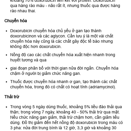
khoảng 70% doxorubicin liên kết với protein. Doxorubicin
qua hàng rào máu - não rất ít, nhưng thuốc qua được hàng
rào nhau thai.
Chuyển hóa
Doxorubicin chuyển hóa chủ yếu ở gan tạo thành
doxorubicinon và các aglycon. Cần lưu ý là một vài chất
chuyển hóa này cũng là các chất gây độc tế bào nhưng
không độc hơn doxorubicin.
Nồng độ cao các chất chuyển hóa xuất hiện nhanh trong
huyết tương và qua
giai đoạn phân bố với thời gian nửa đời ngắn. Chuyển hóa
chậm ở người bị giảm chức năng gan.
Thuốc được chuyển hóa nhanh ơ gan, tạo thành các chất
chuyển hóa, trong đó có chất có hoạt tính (adriamycinol).
Thải trừ
Trong vòng 5 ngày dùng thuốc, khoảng 5% liều đào thải qua
thận; trong vòng 7 ngày, khoảng 40 - 50% thải trừ qua mật.
Nếu chức năng gan giảm, thải trừ chậm hơn, cần giảm liều
dùng. Đồ thị giảm đến hết nồng độ doxorubicin trong máu có
3 pha: nửa đời trung bình là 12 giờ, 3,3 giờ và khoảng 30