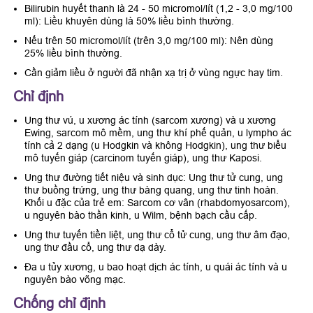
Bilirubin huyết thanh là 24 - 50 micromol/lít (1,2 - 3,0 mg/100
ml): Liều khuyên dùng là 50% liều bình thường.
Nếu trên 50 micromol/lít (trên 3,0 mg/100 ml): Nên dùng
25% liều bình thường.
Cần giảm liều ở người đã nhận xạ trị ở vùng ngực hay tim.
Chỉ định
Ung thư vú, u xương ác tính (sarcom xương) và u xương
Ewing, sarcom mô mềm, ung thư khí phế quản, u lympho ác
tính cả 2 dạng (u Hodgkin và không Hodgkin), ung thư biểu
mô tuyến giáp (carcinom tuyến giáp), ung thư Kaposi.
Ung thư đường tiết niệu và sinh dục: Ung thư tử cung, ung
thư buồng trứng, ung thư bàng quang, ung thư tinh hoàn.
Khối u đặc của trẻ em: Sarcom cơ vân (rhabdomyosarcom),
u nguyên bào thần kinh, u Wilm, bệnh bạch cầu cấp.
Ung thư tuyến tiền liệt, ung thư cổ tử cung, ung thư âm đạo,
ung thư đầu cổ, ung thư dạ dày.
Đa u tủy xương, u bao hoạt dịch ác tính, u quái ác tính và u
nguyên bào võng mạc.
Chống chỉ định