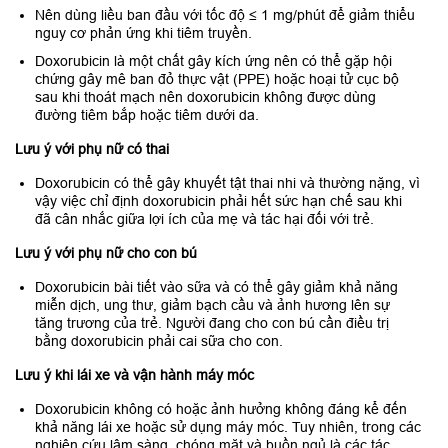
Nên dùng liều ban đầu với tốc độ ≤ 1 mg/phút để giảm thiểu
nguy cơ phản ứng khi tiêm truyền.
Doxorubicin là một chất gây kích ứng nên có thể gặp hội
chứng gây mê ban đỏ thực vật (PPE) hoặc hoại tử cục bộ
sau khi thoát mạch nên doxorubicin không được dùng
đường tiêm bắp hoặc tiêm dưới da.
Lưu ý với phụ nữ có thai
Doxorubicin có thể gây khuyết tật thai nhi và thường nặng, vì
vậy việc chỉ định doxorubicin phải hết sức hạn chế sau khi
đã cân nhắc giữa lợi ích của mẹ và tác hại đối với trẻ.
Lưu ý với phụ nữ cho con bú
Doxorubicin bài tiết vào sữa và có thể gây giảm khả năng
miễn dịch, ung thư, giảm bạch cầu và ảnh hương lên sự
tăng trương của trẻ. Người đang cho con bú cần điều trị
bằng doxorubicin phải cai sữa cho con.
Lưu ý khi lái xe và vận hành máy móc
Doxorubicin không có hoặc ảnh hưởng không đáng kể đến
khả năng lái xe hoặc sử dụng máy móc. Tuy nhiên, trong các
nghiên cứu lâm sàng, chóng mặt và buồn ngủ là các tác