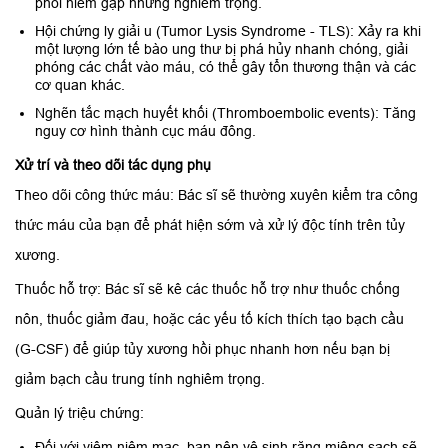
phổi hiếm gặp nhưng nghiêm trọng.
Hội chứng ly giải u (Tumor Lysis Syndrome - TLS): Xảy ra khi
một lượng lớn tế bào ung thư bị phá hủy nhanh chóng, giải
phóng các chất vào máu, có thể gây tổn thương thận và các
cơ quan khác.
Nghẽn tắc mạch huyết khối (Thromboembolic events): Tăng
nguy cơ hình thành cục máu đông.
Xử trí và theo dõi tác dụng phụ
Theo dõi công thức máu: Bác sĩ sẽ thường xuyên kiểm tra công
thức máu của bạn để phát hiện sớm và xử lý độc tính trên tủy
xương.
Thuốc hỗ trợ: Bác sĩ sẽ kê các thuốc hỗ trợ như thuốc chống
nôn, thuốc giảm đau, hoặc các yếu tố kích thích tạo bạch cầu
(G-CSF) để giúp tủy xương hồi phục nhanh hơn nếu bạn bị
giảm bạch cầu trung tính nghiêm trọng.
Quản lý triệu chứng:
Đối với viêm niêm mạc, bạn nên vệ sinh răng miệng sạch sẽ