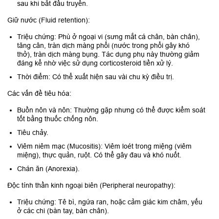
sau khi bắt đầu truyền.
Giữ nước (Fluid retention):
Triệu chứng: Phù ở ngoại vi (sưng mắt cá chân, bàn chân),
tăng cân, tràn dịch màng phổi (nước trong phổi gây khó
thở), tràn dịch màng bụng. Tác dụng phụ này thường giảm
đáng kể nhờ việc sử dụng corticosteroid tiền xử lý.
Thời điểm: Có thể xuất hiện sau vài chu kỳ điều trị.
Các vấn đề tiêu hóa:
Buồn nôn và nôn: Thường gặp nhưng có thể được kiểm soát
tốt bằng thuốc chống nôn.
Tiêu chảy.
Viêm niêm mạc (Mucositis): Viêm loét trong miệng (viêm
miệng), thực quản, ruột. Có thể gây đau và khó nuốt.
Chán ăn (Anorexia).
Độc tính thần kinh ngoại biên (Peripheral neuropathy):
Triệu chứng: Tê bì, ngứa ran, hoặc cảm giác kim châm, yếu
ở các chi (bàn tay, bàn chân).