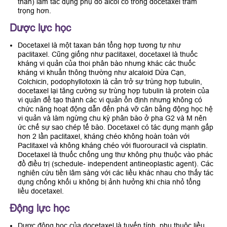
thần) làm tác dụng phụ do alcol có trong docetaxel trầm
trọng hơn.
Dược lực học
Docetaxel là một taxan bán tổng hợp tương tự như
paclitaxel. Cũng giống như paclitaxel, docetaxel là thuốc
kháng vi quản của thoi phân bào nhưng khác các thuốc
kháng vi khuẩn thông thường như alcaloid Dừa Cạn,
Colchicin, podophyllotoxin là cản trở sự trùng hợp tubulin,
docetaxel lại tăng cường sự trùng hợp tubulin là protein của
vi quản để tạo thành các vi quản ổn định nhưng không có
chức năng hoạt động dẫn đến phá vỡ cân bằng động học hệ
vi quản và làm ngừng chu kỳ phân bào ở pha G2 và M nên
ức chế sự sao chép tế bào. Docetaxel có tác dụng mạnh gấp
hơn 2 lần paclitaxel, kháng chéo không hoàn toàn với
Paclitaxel và không kháng chéo với fluorouracil và cisplatin.
Docetaxel là thuốc chống ung thư không phụ thuộc vào phác
đồ điều trị (schedule- independent antineoplastic agent). Các
nghiên cứu tiền lâm sàng với các liều khác nhau cho thấy tác
dụng chống khối u không bị ảnh hưởng khi chia nhỏ tổng
liều docetaxel.
Động lực học
Dược động học của docetaxel là tuyến tính, phụ thuộc liều.