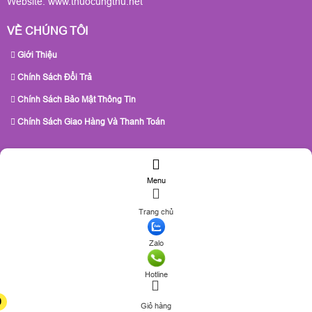
Website:
www.thuocungthu.net
VỀ CHÚNG TÔI
Giới Thiệu
Chính Sách Đổi Trả
Chính Sách Bảo Mật Thông Tin
Chính Sách Giao Hàng Và Thanh Toán
Menu
Trang chủ
Zalo
Hotline
0
Giỏ hàng