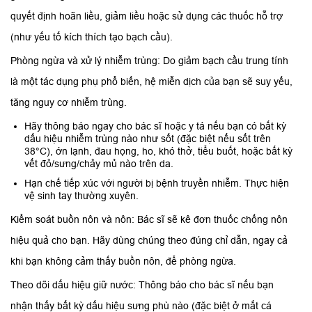
quyết định hoãn liều, giảm liều hoặc sử dụng các thuốc hỗ trợ
(như yếu tố kích thích tạo bạch cầu).
Phòng ngừa và xử lý nhiễm trùng: Do giảm bạch cầu trung tính
là một tác dụng phụ phổ biến, hệ miễn dịch của bạn sẽ suy yếu,
tăng nguy cơ nhiễm trùng.
Hãy thông báo ngay cho bác sĩ hoặc y tá nếu bạn có bất kỳ
dấu hiệu nhiễm trùng nào như sốt (đặc biệt nếu sốt trên
38°C), ớn lạnh, đau họng, ho, khó thở, tiểu buốt, hoặc bất kỳ
vết đỏ/sưng/chảy mủ nào trên da.
Hạn chế tiếp xúc với người bị bệnh truyền nhiễm. Thực hiện
vệ sinh tay thường xuyên.
Kiểm soát buồn nôn và nôn: Bác sĩ sẽ kê đơn thuốc chống nôn
hiệu quả cho bạn. Hãy dùng chúng theo đúng chỉ dẫn, ngay cả
khi bạn không cảm thấy buồn nôn, để phòng ngừa.
Theo dõi dấu hiệu giữ nước: Thông báo cho bác sĩ nếu bạn
nhận thấy bất kỳ dấu hiệu sưng phù nào (đặc biệt ở mắt cá