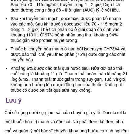
Sau liều 70 - 115 mg/m2, truyền trong 1 - 2 giờ, Diện tích
dưới đường cong nồng độ - thời gian (AUC) tỷ lệ với liều.
Sau khi truyền tĩnh mạch, docetaxel được phân bố nhanh
vào các mô. Sau khi truyền docetaxel liều 70 - 115 mg/m2
trong 1 - 2 giờ, Thể tích phân bố ở giai đoạn ổn định vào
khoảng 113 lít. Ở 97% bệnh nhân ung thư, khoảng 94%
thuốc gắn vào protein huyết tương.
Thuốc bị chuyển hóa mạnh ở gan bởi isoenzym CYP3A4 và
được đào thải chủ yếu theo phân (75%) dưới dạng các chất
chuyển hóa.
Khoảng 6% được đào thải qua nước tiểu. Nửa đời đào thải
cuối cùng là khoảng 11 giờ. Thanh thải hoàn toàn khoảng 21
lít/giờ/m2. Thanh thải thuốc giảm trong suy gan. Tuổi và giới
không ảnh hưởng lên dược động học của thuốc. Không rõ
thuốc có được bài tiết qua sữa hay không.
Lưu ý
Chỉ sử dụng dưới sự giám sát của chuyên gia y tế: Docetaxel là
một thuốc hóa trị mạnh và độc hại. Nó phải được kê đơn, pha
chế và quản lý bởi bác sĩ chuyên khoa ung bướu có kinh nghiệm