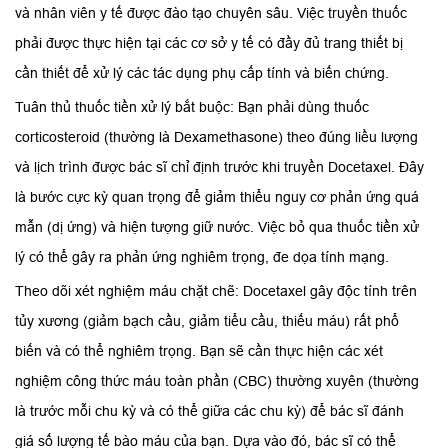
và nhân viên y tế được đào tạo chuyên sâu. Việc truyền thuốc
phải được thực hiện tại các cơ sở y tế có đầy đủ trang thiết bị
cần thiết để xử lý các tác dụng phụ cấp tính và biến chứng.
Tuân thủ thuốc tiền xử lý bắt buộc: Bạn phải dùng thuốc
corticosteroid (thường là Dexamethasone) theo đúng liều lượng
và lịch trình được bác sĩ chỉ định trước khi truyền Docetaxel. Đây
là bước cực kỳ quan trọng để giảm thiểu nguy cơ phản ứng quá
mẫn (dị ứng) và hiện tượng giữ nước. Việc bỏ qua thuốc tiền xử
lý có thể gây ra phản ứng nghiêm trọng, đe dọa tính mạng.
Theo dõi xét nghiệm máu chặt chẽ: Docetaxel gây độc tính trên
tủy xương (giảm bạch cầu, giảm tiểu cầu, thiếu máu) rất phổ
biến và có thể nghiêm trọng. Bạn sẽ cần thực hiện các xét
nghiệm công thức máu toàn phần (CBC) thường xuyên (thường
là trước mỗi chu kỳ và có thể giữa các chu kỳ) để bác sĩ đánh
giá số lượng tế bào máu của bạn. Dựa vào đó, bác sĩ có thể