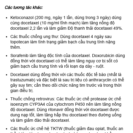
Các tương tác khác:
Ketoconazol (200 mg, ngày 1 lần, dùng trong 3 ngày) dùng
cùng docetaxel (10 mg/ml tĩnh mạch) làm tăng nồng độ
docetaxel 2,2 lần và làm giảm Độ thanh thải docetaxel 49%.
Các thuốc chống ung thư: Dùng docetaxel 4 ngày sau
topotecan làm tình trạng giảm bạch cầu trung tính nặng
thêm.
Sorafenib làm tăng độc tính của docetaxel. Doxorubicin dùng
đồng thời với docetaxel có thể làm tăng nguy cơ bị sốt có
giảm bạch cầu trung tính và rối loạn dạ dày - ruột.
Docetaxel dùng đồng thời với các thuốc độc tế bào (nhất là
trastuzumab) và đặc biệt là sau trị liệu có anthracyclin có thể
gây suy tim; cần theo dõi chức năng tim trước và trong thời
gian điều trị.
Thuốc chống retrovirus: Các thuốc ức chế protease ức chế
isoenzym CYP3A4 của cytochrom P450 nên làm tăng nồng
độ docetaxel. Dùng ritonavir đồng thời với docetaxel được
dung nạp tốt, làm tăng hấp thu docetaxel theo đường uống
và làm giảm đào thải docetaxel.
Các thuốc ức chế hệ TKTW (thuốc giảm đau opiat, thuốc an