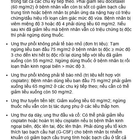
trong tất cả các chu kỳ tiếp theo. Phải giảm liều docetaxel
(60 mg/m2) ở bệnh nhân vẫn còn bị sốt có giảm bạch cầu
trung tính hoặc bệnh nhân bị phản ứng da nặng hay có triệu
chứng/dấu hiệu rối loạn cảm giác mức độ vừa. Bệnh nhân bị
viêm miệng độ 3 hoặc độ 4 phải dùng liều 60 mg/m2. Nếu
sau khi đã giảm liều mà bệnh nhân vẫn có triệu chứng bị độc
thì phải ngừng dùng thuốc.
Ung thư phổi không phải tế bào nhỏ (đơn trị liệu): Tạm
ngừng liều ban đầu 75 mg/m2 ở bệnh nhân bị độc ≥ mức độ
3 cho đến khi hết bị độc rồi lại dùng tiếp với liều đã giảm
xuống còn 55 mg/m2. Ngừng dùng thuốc ở bệnh nhân bị rối
loạn thần kinh ngoại biên > mức độ 3.
Ung thư phổi không phải tế bào nhỏ (trị liệu kết hợp với
cisplatin): Bệnh nhân dùng liều ban đầu 75 mg/m2 phải giảm
xuống liều 65 mg/m2 ở các chu kỳ tiếp theo; nếu cần có thể
giảm liều xuống còn 50 mg/m2.
Ung thư tuyến tiền liệt: Giảm xuống liều 60 mg/m2; ngừng
thuốc nếu vẫn còn bị tác dụng phụ ở các liều thấp hơn.
Ung thư dạ dày, ung thư đầu và cổ: Có thể phải giảm liều
cisplatin hoặc hoàn trị liệu cisplatin nếu bị bệnh thần kinh
ngoại biên, độc lên tai, độc lên thận. Phải dùng yếu tố kích
thích tạo bạch cầu hạt (G-CSF) cho bệnh nhân bị nhiễm
khuẩn có giảm bạch cầu trung tính hoặc bạch cầu ở tất cả