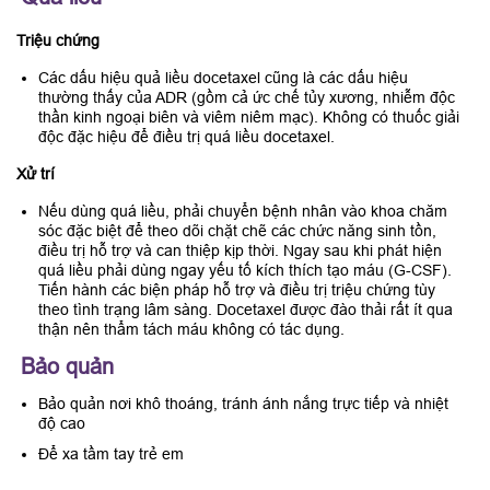
Triệu chứng
Các dấu hiệu quả liều docetaxel cũng là các dấu hiệu
thường thấy của ADR (gồm cả ức chế tủy xương, nhiễm độc
thần kinh ngoại biên và viêm niêm mạc). Không có thuốc giải
độc đặc hiệu để điều trị quá liều docetaxel.
Xử trí
Nếu dùng quá liều, phải chuyển bệnh nhân vào khoa chăm
sóc đặc biệt để theo dõi chặt chẽ các chức năng sinh tồn,
điều trị hỗ trợ và can thiệp kịp thời. Ngay sau khi phát hiện
quá liều phải dùng ngay yếu tố kích thích tạo máu (G-CSF).
Tiến hành các biện pháp hỗ trợ và điều trị triệu chứng tùy
theo tình trạng lâm sàng. Docetaxel được đào thải rất ít qua
thận nên thẩm tách máu không có tác dụng.
Bảo quản
Bảo quản nơi khô thoáng, tránh ánh nắng trực tiếp và nhiệt
độ cao
Để xa tầm tay trẻ em