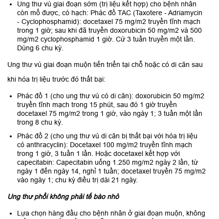
Ung thư vú giai đoạn sớm (trị liệu kết hợp) cho bệnh nhân
còn mổ được, có hạch: Phác đồ TAC (Taxotere - Adriamycin
- Cyclophosphamid): docetaxel 75 mg/m2 truyền tĩnh mạch
trong 1 giờ; sau khi đã truyền doxorubicin 50 mg/m2 và 500
mg/m2 cyclophosphamid 1 giờ. Cứ 3 tuần truyền một lần.
Dùng 6 chu kỳ.
Ung thư vú giai đoạn muộn tiến triển tại chỗ hoặc có di căn sau
khi hóa trị liệu trước đó thất bại:
Phác đồ 1 (cho ung thư vú có di căn): doxorubicin 50 mg/m2
truyền tĩnh mạch trong 15 phút, sau đó 1 giờ truyền
docetaxel 75 mg/m2 trong 1 giờ, vào ngày 1; 3 tuần một lần
trong 8 chu kỳ.
Phác đồ 2 (cho ung thư vú di căn bị thất bại với hóa trị liệu
có anthracyclin): Docetaxel 100 mg/m2 truyền tĩnh mạch
trong 1 giờ, 3 tuần 1 lần. Hoặc docetaxel kết hợp với
capecitabin: Capecitabin uống 1.250 mg/m2 ngày 2 lần, từ
ngày 1 đến ngày 14, nghỉ 1 tuần; docetaxel truyền 75 mg/m2
vào ngày 1; chu kỳ điều trị dài 21 ngày.
Ung thư phổi không phải tế bào nhỏ
Lựa chọn hàng đầu cho bệnh nhân ở giai đoạn muộn, không