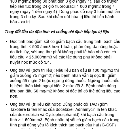
100 mg/m2 trong 30 phút đến 3 giờ (ngày 1), sau đó truyền
tiếp liên tục trong 24 giờ fluorouracil 1 000 mg/m2 trong 4
ngày (ngày 1 đến ngày 4). Dùng phác đồ này 3 tuần một lần
trong 3 chu kỳ. Sau khi chấm dứt hóa trị liệu thì tiến hành
hóa - xạ trị.
Thay đổi liều do độc tính và chống chỉ định tiếp tục trị liệu
Độc tính bao gồm sốt có giảm bạch cầu trung tính, bạch cầu
trung tính ≤ 500 /mm3 hơn 1 tuần, phản ứng da nặng hoặc
do tích lũy; với ung thư phổi không phải tế bào nhỏ còn có
tiểu cầu < 25.000/mm3 và các tác dụng phụ không phải
huyết học mức độ 3/4.
Ung thư vú (đơn trị liệu): Nếu liều ban đầu là 100 mg/m2 thì
giảm xuống 75 mg/m2; nếu bệnh nhân vẫn bị độc thì giảm
xuống 55 mg/m2 hoặc ngừng dùng thuốc. Ngừng thuốc nếu
bị bệnh thần kinh ngoại biên 2 mức độ 3. Bệnh nhân dùng
liều ban đầu 60 mg/m2 không bị độc thì có thể dùng liều cao
hơn.
Ung thư vú (trị liệu kết hợp): Dùng phác đồ TAC (gồm
Taxotere là tên khác của docetaxel, Adriamycin là tên khác
của doxorubicin và Cyclophosphamid) khi bạch cầu trung
tính ≥ 1.500/mm3. Bệnh nhân bị sốt có giảm bạch cầu trung
tính phải dùng yếu tố kích thích tạo bạch cầu hạt (G-CSF)