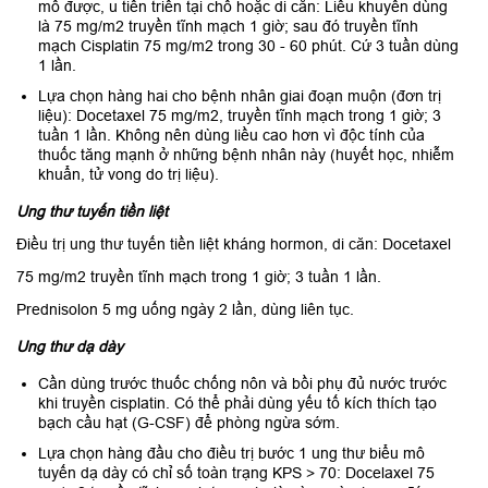
mổ được, u tiến triển tại chỗ hoặc di căn: Liều khuyên dùng
là 75 mg/m2 truyền tĩnh mạch 1 giờ; sau đó truyền tĩnh
mạch Cisplatin 75 mg/m2 trong 30 - 60 phút. Cứ 3 tuần dùng
1 lần.
Lựa chọn hàng hai cho bệnh nhân giai đoạn muộn (đơn trị
liệu): Docetaxel 75 mg/m2, truyền tĩnh mạch trong 1 giờ; 3
tuần 1 lần. Không nên dùng liều cao hơn vì độc tính của
thuốc tăng mạnh ở những bệnh nhân này (huyết học, nhiễm
khuẩn, tử vong do trị liệu).
Ung thư tuyến tiền liệt
Điều trị ung thư tuyến tiền liệt kháng hormon, di căn: Docetaxel
75 mg/m2 truyền tĩnh mạch trong 1 giờ; 3 tuần 1 lần.
Prednisolon 5 mg uống ngày 2 lần, dùng liên tục.
Ung thư dạ dày
Cần dùng trước thuốc chống nôn và bồi phụ đủ nước trước
khi truyền cisplatin. Có thể phải dùng yếu tố kích thích tạo
bạch cầu hạt (G-CSF) để phòng ngừa sớm.
Lựa chọn hàng đầu cho điều trị bước 1 ung thư biểu mô
tuyến dạ dày có chỉ số toàn trạng KPS > 70: Docelaxel 75