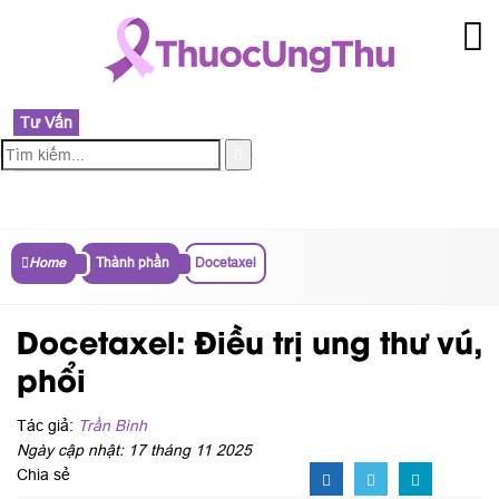
Tư Vấn
MENU
Home
Thành phần
Docetaxel
Docetaxel: Điều trị ung thư vú,
phổi
Tác giả:
Trần Bình
Ngày cập nhật: 17 tháng 11 2025
Chia sẻ