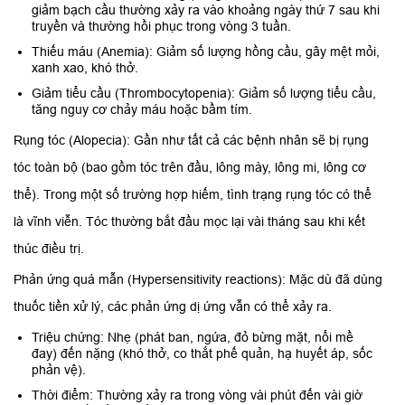
giảm bạch cầu thường xảy ra vào khoảng ngày thứ 7 sau khi
truyền và thường hồi phục trong vòng 3 tuần.
Thiếu máu (Anemia): Giảm số lượng hồng cầu, gây mệt mỏi,
xanh xao, khó thở.
Giảm tiểu cầu (Thrombocytopenia): Giảm số lượng tiểu cầu,
tăng nguy cơ chảy máu hoặc bầm tím.
Rụng tóc (Alopecia): Gần như tất cả các bệnh nhân sẽ bị rụng
tóc toàn bộ (bao gồm tóc trên đầu, lông mày, lông mi, lông cơ
thể). Trong một số trường hợp hiếm, tình trạng rụng tóc có thể
là vĩnh viễn. Tóc thường bắt đầu mọc lại vài tháng sau khi kết
thúc điều trị.
Phản ứng quá mẫn (Hypersensitivity reactions): Mặc dù đã dùng
thuốc tiền xử lý, các phản ứng dị ứng vẫn có thể xảy ra.
Triệu chứng: Nhẹ (phát ban, ngứa, đỏ bừng mặt, nổi mề
đay) đến nặng (khó thở, co thắt phế quản, hạ huyết áp, sốc
phản vệ).
Thời điểm: Thường xảy ra trong vòng vài phút đến vài giờ