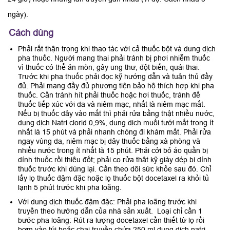
ngày).
Cách dùng
Phải rất thận trọng khi thao tác với cả thuốc bột và dung dịch
pha thuốc. Người mang thai phải tránh bị phơi nhiễm thuốc
vì thuốc có thể ăn mòn, gây ung thư, đột biến, quái thai.
Trước khi pha thuốc phải đọc kỹ hướng dẫn và tuân thủ đầy
đủ. Phải mang đầy đủ phương tiện bảo hộ thích hợp khi pha
thuốc. Cần tránh hít phải thuốc hoặc hơi thuốc, tránh để
thuốc tiếp xúc với da và niêm mạc, nhất là niêm mạc mắt.
Nếu bị thuốc dây vào mắt thì phải rửa bằng thật nhiều nước,
dung dịch Natri clorid 0,9%, dung dịch muối tưới mắt trong ít
nhất là 15 phút và phải nhanh chóng đi khám mắt. Phải rửa
ngay vùng da, niêm mạc bị dây thuốc bằng xà phòng và
nhiều nước trong ít nhất là 15 phút. Phải cởi bỏ áo quần bị
dính thuốc rồi thiêu đốt; phải cọ rửa thật kỹ giày dép bị dính
thuốc trước khi dùng lại. Cần theo dõi sức khỏe sau đó. Chỉ
lấy lọ thuốc đậm đặc hoặc lọ thuốc bột docetaxel ra khỏi tủ
lạnh 5 phút trước khi pha loãng.
Với dung dịch thuốc đậm đặc: Phải pha loãng trước khi
truyền theo hướng dẫn của nhà sản xuất. Loại chỉ cần 1
bước pha loãng: Rút ra lượng docetaxel cần thiết từ lọ rồi
bơm vào túi hoặc chai truyền chứa 250 ml dung dịch natri