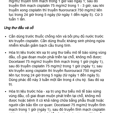
mg/m2 truyền tĩnh mạch trong 1 giờ vào ngày 1; sau đó
truyền tĩnh mạch cisplatin 75 mg/m2 trong 1 - 3 giờ; sau khi
truyền xong cisplatin thì truyền fluorouracil 750 mg/m2 liên
tục trong 24 giờ trong 5 ngày (từ ngày 1 đến ngày 5). Cứ 3
tuần 1 lần.
Ung thư đầu và cổ
Cần dùng trước thuốc chống nôn và bồi phụ đủ nước trước
khi truyền cisplatin. Cần dùng thuốc kháng sinh phòng ngừa
nhiễm khuẩn giảm bạch cầu trung tính.
Hóa trị liệu trước khi xạ trị ung thư biểu mô tế bào sừng vùng
đầu, cổ giai đoạn muộn phải triển tại chỗ, không mổ được:
Docetaxel 75 mg/m2 truyền tĩnh mạch trong 1 giờ (ngày 1),
sau đó truyền cisplatin 75 mg/m2 trong 1 giờ (ngày 1); sau
khi truyền xong cisplatin thì truyền fluorouracil 750 mg/m2
liên tục trong 24 giờ trong 5 ngày (từ ngày 1 đến ngày 5).
Dùng phác đồ này 3 tuần một lần trong 4 chu kỳ. Sau đó xạ
trị.
Hóa trị liệu trước hóa - xạ trị ung thư biểu mô tế bào sừng
vùng đầu, cổ giai đoạn muộn phát triển tại chỗ, không mổ
được hoặc bệnh ít có khả năng chữa bằng phẫu thuật hoặc
người cần bảo tồn cơ quan: Docetaxel 75 mg/m2 truyền tĩnh
mạch trong 1 giờ (ngày 1), sau đó truyền tĩnh mạch cisplatin