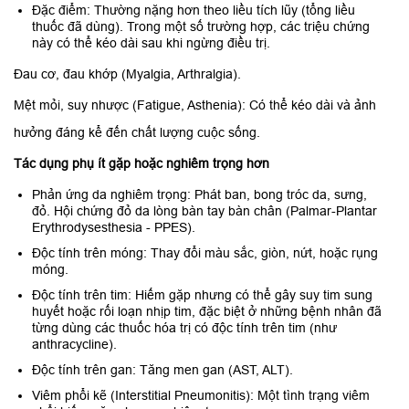
Đặc điểm: Thường nặng hơn theo liều tích lũy (tổng liều
thuốc đã dùng). Trong một số trường hợp, các triệu chứng
này có thể kéo dài sau khi ngừng điều trị.
Đau cơ, đau khớp (Myalgia, Arthralgia).
Mệt mỏi, suy nhược (Fatigue, Asthenia): Có thể kéo dài và ảnh
hưởng đáng kể đến chất lượng cuộc sống.
Tác dụng phụ ít gặp hoặc nghiêm trọng hơn
Phản ứng da nghiêm trọng: Phát ban, bong tróc da, sưng,
đỏ. Hội chứng đỏ da lòng bàn tay bàn chân (Palmar-Plantar
Erythrodysesthesia - PPES).
Độc tính trên móng: Thay đổi màu sắc, giòn, nứt, hoặc rụng
móng.
Độc tính trên tim: Hiếm gặp nhưng có thể gây suy tim sung
huyết hoặc rối loạn nhịp tim, đặc biệt ở những bệnh nhân đã
từng dùng các thuốc hóa trị có độc tính trên tim (như
anthracycline).
Độc tính trên gan: Tăng men gan (AST, ALT).
Viêm phổi kẽ (Interstitial Pneumonitis): Một tình trạng viêm