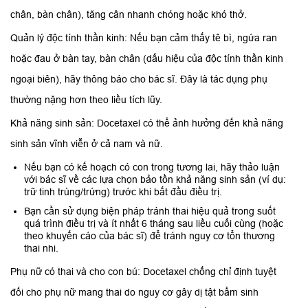
chân, bàn chân), tăng cân nhanh chóng hoặc khó thở.
Quản lý độc tính thần kinh: Nếu bạn cảm thấy tê bì, ngứa ran
hoặc đau ở bàn tay, bàn chân (dấu hiệu của độc tính thần kinh
ngoại biên), hãy thông báo cho bác sĩ. Đây là tác dụng phụ
thường nặng hơn theo liều tích lũy.
Khả năng sinh sản: Docetaxel có thể ảnh hưởng đến khả năng
sinh sản vĩnh viễn ở cả nam và nữ.
Nếu bạn có kế hoạch có con trong tương lai, hãy thảo luận
với bác sĩ về các lựa chọn bảo tồn khả năng sinh sản (ví dụ:
trữ tinh trùng/trứng) trước khi bắt đầu điều trị.
Bạn cần sử dụng biện pháp tránh thai hiệu quả trong suốt
quá trình điều trị và ít nhất 6 tháng sau liều cuối cùng (hoặc
theo khuyến cáo của bác sĩ) để tránh nguy cơ tổn thương
thai nhi.
Phụ nữ có thai và cho con bú: Docetaxel chống chỉ định tuyệt
đối cho phụ nữ mang thai do nguy cơ gây dị tật bẩm sinh