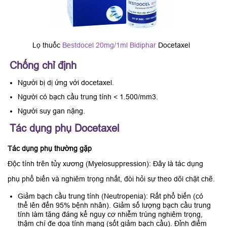
Lọ thuốc
Bestdocel 20mg/1ml Bidiphar
Docetaxel
Chống chỉ định
Người bị dị ứng với docetaxel.
Người có bạch cầu trung tính < 1.500/mm3.
Người suy gan nặng.
Tác dụng phụ Docetaxel
Tác dụng phụ thường gặp
Độc tính trên tủy xương (Myelosuppression): Đây là tác dụng
phụ phổ biến và nghiêm trọng nhất, đòi hỏi sự theo dõi chặt chẽ.
Giảm bạch cầu trung tính (Neutropenia): Rất phổ biến (có
thể lên đến 95% bệnh nhân). Giảm số lượng bạch cầu trung
tính làm tăng đáng kể nguy cơ nhiễm trùng nghiêm trọng,
thậm chí đe dọa tính mạng (sốt giảm bạch cầu). Đỉnh điểm