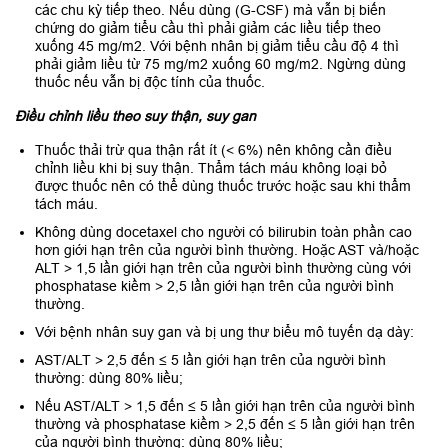
các chu kỳ tiếp theo. Nếu dùng (G-CSF) mà vẫn bị biến
chứng do giảm tiểu cầu thì phải giảm các liều tiếp theo
xuống 45 mg/m2. Với bệnh nhân bị giảm tiểu cầu độ 4 thì
phải giảm liều từ 75 mg/m2 xuống 60 mg/m2. Ngừng dùng
thuốc nếu vẫn bị độc tính của thuốc.
Điều chỉnh liều theo suy thận, suy gan
Thuốc thải trừ qua thận rất ít (< 6%) nên không cần điều
chỉnh liều khi bị suy thận. Thẩm tách máu không loại bỏ
được thuốc nên có thể dùng thuốc trước hoặc sau khi thẩm
tách máu.
Không dùng docetaxel cho người có bilirubin toàn phần cao
hơn giới hạn trên của người bình thường. Hoặc AST và/hoặc
ALT > 1,5 lần giới hạn trên của người bình thường cùng với
phosphatase kiềm > 2,5 lần giới hạn trên của người bình
thường.
Với bệnh nhân suy gan và bị ung thư biểu mô tuyến dạ dày:
AST/ALT > 2,5 đến ≤ 5 lần giới hạn trên của người bình
thường: dùng 80% liều;
Nếu AST/ALT > 1,5 đến ≤ 5 lần giới hạn trên của người bình
thường và phosphatase kiềm > 2,5 đến ≤ 5 lần giới hạn trên
của người bình thường: dùng 80% liều;