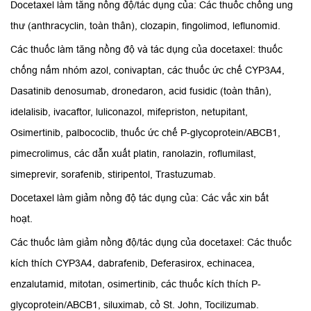
Docetaxel làm tăng nồng độ/tác dụng của: Các thuốc chống ung
thư (anthracyclin, toàn thân), clozapin, fingolimod, leflunomid.
Các thuốc làm tăng nồng độ và tác dụng của docetaxel: thuốc
chống nấm nhóm azol, conivaptan, các thuốc ức chế CYP3A4,
Dasatinib denosumab, dronedaron, acid fusidic (toàn thân),
idelalisib, ivacaftor, luliconazol, mifepriston, netupitant,
Osimertinib, palbococlib, thuốc ức chế P-glycoprotein/ABCB1,
pimecrolimus, các dẫn xuất platin, ranolazin, roflumilast,
simeprevir, sorafenib, stiripentol, Trastuzumab.
Docetaxel làm giảm nồng độ tác dụng của: Các vắc xin bất
hoạt.
Các thuốc làm giảm nồng độ/tác dụng của docetaxel: Các thuốc
kích thích CYP3A4, dabrafenib, Deferasirox, echinacea,
enzalutamid, mitotan, osimertinib, các thuốc kích thích P-
glycoprotein/ABCB1, siluximab, cỏ St. John, Tocilizumab.