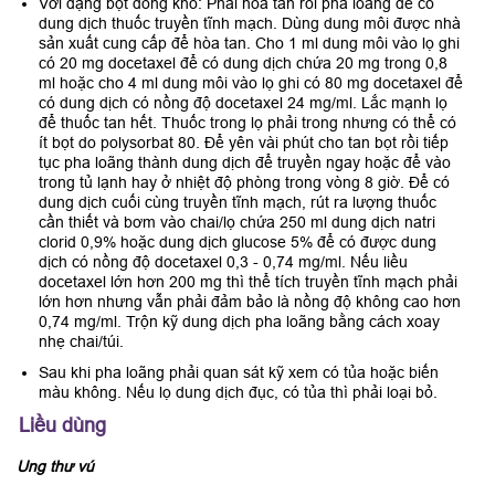
Với dạng bột đông khô: Phải hòa tan rồi pha loãng để có
dung dịch thuốc truyền tĩnh mạch. Dùng dung môi được nhà
sản xuất cung cấp để hòa tan. Cho 1 ml dung môi vào lọ ghi
có 20 mg docetaxel để có dung dịch chứa 20 mg trong 0,8
ml hoặc cho 4 ml dung môi vào lọ ghi có 80 mg docetaxel để
có dung dịch có nồng độ docetaxel 24 mg/ml. Lắc mạnh lọ
để thuốc tan hết. Thuốc trong lọ phải trong nhưng có thể có
ít bọt do polysorbat 80. Để yên vài phút cho tan bọt rồi tiếp
tục pha loãng thành dung dịch để truyền ngay hoặc để vào
trong tủ lạnh hay ở nhiệt độ phòng trong vòng 8 giờ. Để có
dung dịch cuối cùng truyền tĩnh mạch, rút ra lượng thuốc
cần thiết và bơm vào chai/lọ chứa 250 ml dung dịch natri
clorid 0,9% hoặc dung dịch glucose 5% để có được dung
dịch có nồng độ docetaxel 0,3 - 0,74 mg/ml. Nếu liều
docetaxel lớn hơn 200 mg thì thể tích truyền tĩnh mạch phải
lớn hơn nhưng vẫn phải đảm bảo là nồng độ không cao hơn
0,74 mg/ml. Trộn kỹ dung dịch pha loãng bằng cách xoay
nhẹ chai/túi.
Sau khi pha loãng phải quan sát kỹ xem có tủa hoặc biến
màu không. Nếu lọ dung dịch đục, có tủa thì phải loại bỏ.
Liều dùng
Ung thư vú