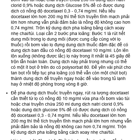
clorid 0,9% hoặc dung dịch Glucose 5% để có được dung
dịch có nồng độ docetaxel 0,3 - 0,74 mg/ml. Nếu liều
docetaxel lớn hơn 200 mg thì thể tích truyền tĩnh mạch phải
lớn hơn nhưng vẫn phải đảm bảo là nồng độ không cao hơn
0,74 mg/ml. Trộn kỹ dung dịch pha loãng bằng cách xoay
nhẹ chai/túi. Loại cần 2 bước pha loãng: Bước 1 là rút hết
dung môi trong lọ dung môi (được cung cấp cùng với lọ
thuốc) rồi bơm vào lọ đựng dung dịch thuốc đậm đặc để có
dung dịch ban đầu có nồng độ docetaxel 10 mg/ml. Lộn lên
lộn xuống (không được lắc) lọ này trong ít nhất là 45 giây để
trộn lẫn hoàn toàn. Dung dịch này phải trong nhưng có thể
có một ít bọt ở trên do có polysorbat 80. Để yên vài phút cho
tan bọt rồi tiếp tục pha loãng (có thể vẫn còn một chút bọt)
thành dung dịch để truyền ngay hoặc để vào trong tủ lạnh
hay ở nhiệt độ phòng trong vòng 8 giờ.
Để pha dung dịch thuốc truyền ngay, rút ra lượng docetaxel
cần thiết từ lọ có nồng độ 10 mg/ml vừa pha rồi bơm vào túi
hoặc chai truyền chứa 250 ml dung dịch natri clorid 0,9%
hoặc dung dịch glucose 5% để có được dung dịch có nồng
độ docetaxel 0,3 - 0,74 mg/ml. Nếu liều docetaxel lớn hơn
200 mg thì thể tích truyền tĩnh mạch phải lớn hơn nhưng vẫn
phải đảm bảo là nồng độ không cao hơn 0,74 mg/ml. Trộn
kỹ dung dịch pha loãng bằng cách xoay nhẹ chai/túi.