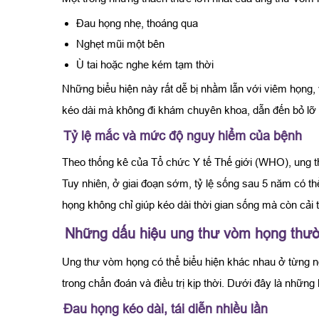
Đau họng nhẹ, thoáng qua
Nghẹt mũi một bên
Ù tai hoặc nghe kém tạm thời
Những biểu hiện này rất dễ bị nhầm lẫn với viêm họng, 
kéo dài mà không đi khám chuyên khoa, dẫn đến bỏ lỡ 
Tỷ lệ mắc và mức độ nguy hiểm của bệnh
Theo thống kê của Tổ chức Y tế Thế giới (WHO), ung th
Tuy nhiên, ở giai đoạn sớm, tỷ lệ sống sau 5 năm có t
họng không chỉ giúp kéo dài thời gian sống mà còn cải t
Những dấu hiệu ung thư vòm họng thư
Ung thư vòm họng có thể biểu hiện khác nhau ở từng ng
trong chẩn đoán và điều trị kịp thời. Dưới đây là nhữn
Đau họng kéo dài, tái diễn nhiều lần