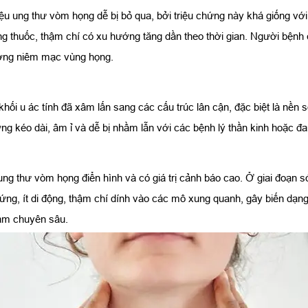
iệu ung thư vòm họng dễ bị bỏ qua, bởi triệu chứng này khá giống v
g thuốc, thậm chí có xu hướng tăng dần theo thời gian. Người bệnh c
hương niêm mạc vùng họng.
ối u ác tính đã xâm lấn sang các cấu trúc lân cận, đặc biệt là nền 
g kéo dài, âm ỉ và dễ bị nhầm lẫn với các bệnh lý thần kinh hoặc đ
ung thư vòm họng điển hình và có giá trị cảnh báo cao. Ở giai đoạn 
n, cứng, ít di động, thậm chí dính vào các mô xung quanh, gây biến dạ
ám chuyên sâu.