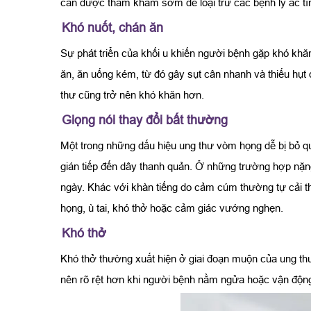
cần được thăm khám sớm để loại trừ các bệnh lý ác tí
Khó nuốt, chán ăn
Sự phát triển của khối u khiến người bệnh gặp khó khă
ăn, ăn uống kém, từ đó gây sụt cân nhanh và thiếu hụ
thư cũng trở nên khó khăn hơn.
Giọng nói thay đổi bất thường
Một trong những dấu hiệu ung thư vòm họng dễ bị bỏ qua 
gián tiếp đến dây thanh quản. Ở những trường hợp nặng
ngày. Khác với khàn tiếng do cảm cúm thường tự cải th
họng, ù tai, khó thở hoặc cảm giác vướng nghẹn.
Khó thở
Khó thở thường xuất hiện ở giai đoạn muộn của ung thư
nên rõ rệt hơn khi người bệnh nằm ngửa hoặc vận động 