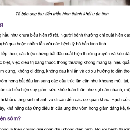
Tế bào ung thư tiến triển hình thành khối u ác tính
ng
 hầu như chưa biểu hiện rõ rệt. Người bệnh thường chỉ xuất hiện cá
ị bỏ qua hoặc nhầm lẫn với các bệnh lý hô hấp lành tính.
 tiếp theo, các triệu chứng bắt đầu xuất hiện thường xuyên và kéo dà
 biệt, việc điều trị bằng thuốc thông thường không mang lại hiệu quả 
 cứng, không di động, không đau khi ấn và có xu hướng to dần theo
ư vòm họng bắt đầu lan sang các cấu trúc lân cận như khoang mũi, ta
còn có biểu hiện suy giảm sức khỏe toàn thân như sụt cân nhanh, mệt
khi khối u tăng sinh nhanh và di căn đến các cơ quan khác. Hạch cổ
n này, khả năng đáp ứng điều trị của ung thư vòm họng giảm đáng kể, 
hiện sớm?
ọng là triệu chứng giai đoạn đầu không điển hình. Người bệnh thườn