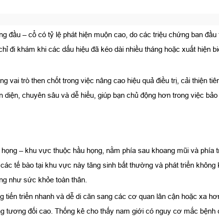
g đầu – cổ có tỷ lệ phát hiện muộn cao, do các triệu chứng ban đầu
hỉ đi khám khi các dấu hiệu đã kéo dài nhiều tháng hoặc xuất hiện bi
 vai trò then chốt trong việc nâng cao hiệu quả điều trị, cải thiện t
n diện, chuyên sâu và dễ hiểu, giúp bạn chủ động hơn trong việc bảo
m họng – khu vực thuộc hầu họng, nằm phía sau khoang mũi và phía trê
 các tế bào tại khu vực này tăng sinh bất thường và phát triển không 
ng như sức khỏe toàn thân.
tiến triển nhanh và dễ di căn sang các cơ quan lân cận hoặc xa 
ng tương đối cao. Thống kê cho thấy nam giới có nguy cơ mắc bệnh 