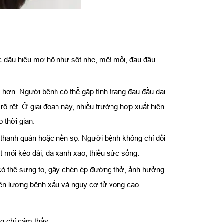
c dấu hiệu mơ hồ như sốt nhẹ, mệt mỏi, đau đầu
i hơn. Người bệnh có thể gặp tình trạng đau đầu dai
rõ rệt. Ở giai đoạn này, nhiều trường hợp xuất hiện
 thời gian.
i, thanh quản hoặc nền sọ. Người bệnh không chỉ đối
 mỏi kéo dài, da xanh xao, thiếu sức sống.
 có thể sưng to, gây chèn ép đường thở, ảnh hưởng
tiên lượng bệnh xấu và nguy cơ tử vong cao.
g chỉ cảm thấy: