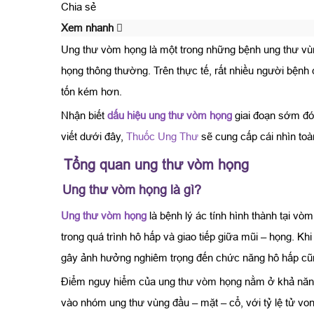
Chia sẻ
Xem nhanh
Ung thư vòm họng là một trong những bệnh ung thư vùn
họng thông thường. Trên thực tế, rất nhiều người bệnh c
tốn kém hơn.
Nhận biết
dấu hiệu ung thư vòm họng
giai đoạn sớm đóng
viết dưới đây,
Thuốc Ung Thư
sẽ cung cấp cái nhìn toà
Tổng quan ung thư vòm họng
Ung thư vòm họng là gì?
Ung thư vòm họng
là bệnh lý ác tính hình thành tại vò
trong quá trình hô hấp và giao tiếp giữa mũi – họng. Khi
gây ảnh hưởng nghiêm trọng đến chức năng hô hấp cũ
Điểm nguy hiểm của ung thư vòm họng nằm ở khả năng 
vào nhóm ung thư vùng đầu – mặt – cổ, với tỷ lệ tử vo