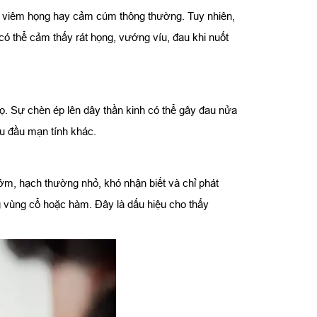
ới viêm họng hay cảm cúm thông thường. Tuy nhiên,
ó thể cảm thấy rát họng, vướng víu, đau khi nuốt
sọ. Sự chèn ép lên dây thần kinh có thể gây đau nửa
au đầu mạn tính khác.
sớm, hạch thường nhỏ, khó nhận biết và chỉ phát
ng vùng cổ hoặc hàm. Đây là dấu hiệu cho thấy