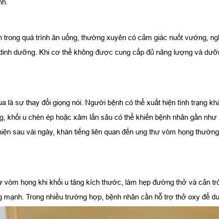
nh.
n trong quá trình ăn uống, thường xuyên có cảm giác nuốt vướng, ng
t dinh dưỡng. Khi cơ thể không được cung cấp đủ năng lượng và dưỡn
là sự thay đổi giọng nói. Người bệnh có thể xuất hiện tình trạng khà
, khối u chèn ép hoặc xâm lấn sâu có thể khiến bệnh nhân gần như m
iện sau vài ngày, khàn tiếng liên quan đến ung thư vòm họng thường
 vòm họng khi khối u tăng kích thước, làm hẹp đường thở và cản trở 
mạnh. Trong nhiều trường hợp, bệnh nhân cần hỗ trợ thở oxy để duy 