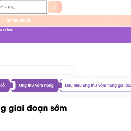
0818006928
ành tiền
ỆNH UNG THƯ
VỀ CHÚNG TÔI
 cổ
Ung thư vòm họng
Dấu hiệu ung thư vòm họng giai đ
ng giai đoạn sớm