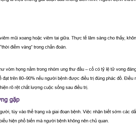
viêm mũi xoang hoặc viêm tai giữa. Thực tế lâm sàng cho thấy, không 
“thời điểm vàng” trong chẩn đoán.
ư vòm họng nằm trong nhóm ung thư đầu – cổ có tỷ lệ tử vong đáng k
hể đạt trên 80–90% nếu người bệnh được điều trị đúng phác đồ. Điều
hiện rõ rệt chất lượng cuộc sống sau điều trị.
ờng gặp
ười, tùy vào thể trạng và giai đoạn bệnh. Việc nhận biết sớm các dấ
g biểu hiện phổ biến mà người bệnh không nên chủ quan.