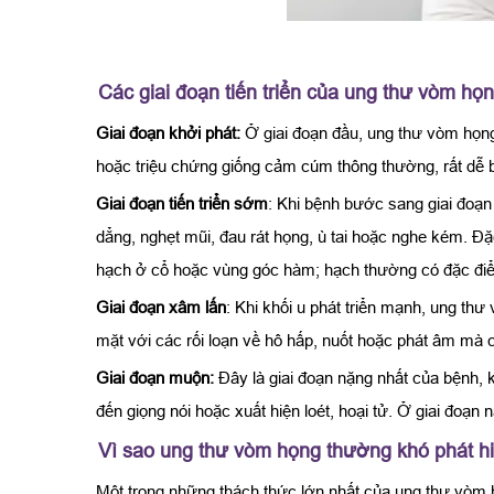
Các giai đoạn tiến triển của ung thư vòm họ
Giai đoạn khởi phát:
Ở giai đoạn đầu, ung thư vòm họng
hoặc triệu chứng giống cảm cúm thông thường, rất dễ b
Giai đoạn tiến triển sớm
: Khi bệnh bước sang giai đoạn
dẳng, nghẹt mũi, đau rát họng, ù tai hoặc nghe kém. Đặc
hạch ở cổ hoặc vùng góc hàm; hạch thường có đặc điểm
Giai đoạn xâm lấn
: Khi khối u phát triển mạnh, ung th
mặt với các rối loạn về hô hấp, nuốt hoặc phát âm mà 
Giai đoạn muộn:
Đây là giai đoạn nặng nhất của bệnh, 
đến giọng nói hoặc xuất hiện loét, hoại tử. Ở giai đoạ
Vì sao ung thư vòm họng thường khó phát 
Một trong những thách thức lớn nhất của ung thư vòm h