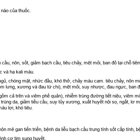
 nào của thuốc.
cầu, nôn, sốt, giảm bạch cầu, tiêu chảy, mệt mỏi, ban đỏ tại chỗ tiê
 và hạ kali máu.
ngủ, chóng mặt, nhức đầu, khó thở, chảy máu cam. tiêu chảy, nôn m
m lưng, xương và đau tứ chi), mệt mỏi, suy nhược, đau ngực, ban đỏ
ồm cả trên và viêm phế quản), nhiễm trùng đường tiết niệu, viêm mô
trùng da, giảm tiểu cầu, suy tủy xương, xuất huyết nội sọ, ngất, lơ
áu lợi, khó tiêu.
n mê gan tiến triển, bệnh da liễu bạch cầu trung tính sốt cấp tính,
ệnh cơ tim sung huyết.