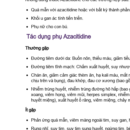
Quá mẫn với azacitidine hoặc với bất kỳ thành phần
Khối u gan ác tính tiến triển.
Phụ nữ cho con bú.
Tác dụng phụ Azacitidine
Thường gặp
Đường tiêm dưới da: Buồn nôn, thiếu máu, giảm tiểu 
Đường tiêm tĩnh mạch: Chấm xuất huyết, suy nhược
Chán ăn, giảm cảm giác thèm ăn, hạ kali máu, mất 
chịu trên và bụng), đau khớp, đau cơ xương (bao gồ
Nhiễm trùng huyết, nhiễm trùng đường hô hấp (bao g
xoang, viêm họng, viêm mũi, herpes simplex, nhiễm 
huyết miệng), xuất huyết ổ răng, viêm miệng, chảy m
Ít gặp
Phản ứng quá mẫn, viêm màng ngoài tim, suy gan, hô
Rung nhĩ, suy tim, suy tim sung huyết, ngừng tim, b