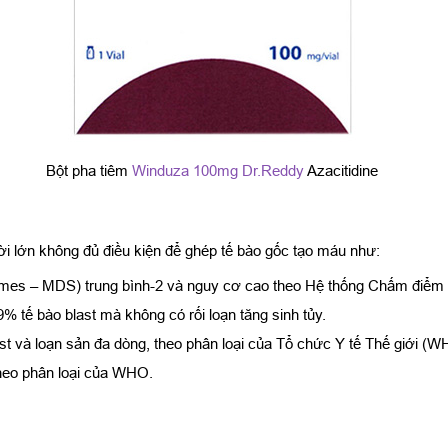
Bột pha tiêm
Winduza 100mg Dr.Reddy
Azacitidine
ời lớn không đủ điều kiện để ghép tế bào gốc tạo máu như:
romes – MDS) trung bình-2 và nguy cơ cao theo Hệ thống Chấm điểm 
 tế bào blast mà không có rối loạn tăng sinh tủy.
st và loạn sản đa dòng, theo phân loại của Tổ chức Y tế Thế giới (W
theo phân loại của WHO.