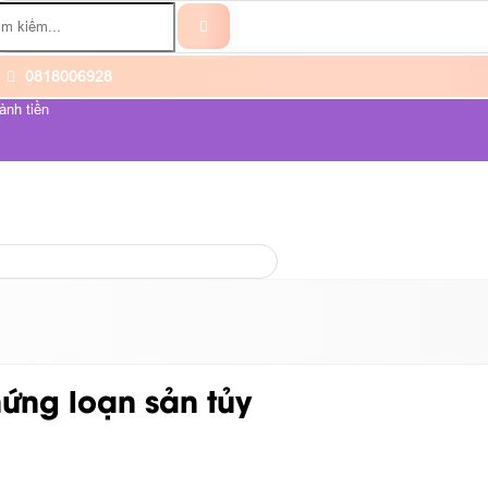
0818006928
ành tiền
ỆNH UNG THƯ
VỀ CHÚNG TÔI
chứng loạn sản tủy