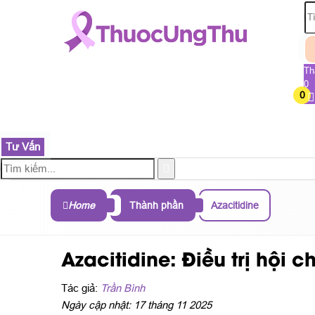
Th
0
0
TRANG CHỦ
SẢN PHẨM
THÀNH PHẦN
B
Tư Vấn
Home
Thành phần
Azacitidine
Azacitidine: Điều trị hội 
Tác giả:
Trần Bình
Ngày cập nhật: 17 tháng 11 2025