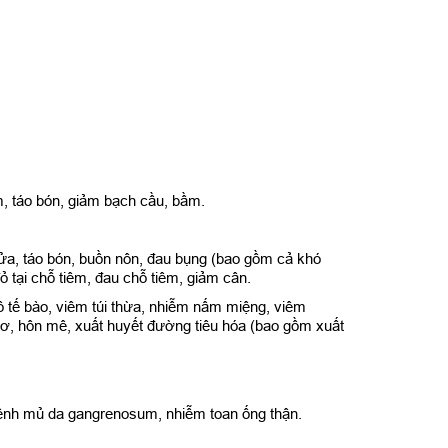
m, táo bón, giảm bạch cầu, bầm.
ửa, táo bón, buồn nôn, đau bụng (bao gồm cả khó
 tại chỗ tiêm, đau chỗ tiêm, giảm cân.
 tế bào, viêm túi thừa, nhiễm nấm miệng, viêm
 mơ, hôn mê, xuất huyết đường tiêu hóa (bao gồm xuất
 bệnh mủ da gangrenosum, nhiễm toan ống thận.