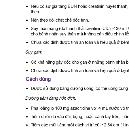
Nếu có sự gia tăng BUN hoặc creatinin huyết thanh, n
theo.
Nên theo dõi chặt chẽ độc tính.
Suy thận nặng (độ thanh thải creatinin ClCr < 30 mL
cho bệnh nhân suy thận mà không cần điều chỉnh liề
Chưa xác định được tính an toàn và hiệu quả ở bện
Suy gan:
Có khả năng gây độc cho gan ở những bệnh nhân bị 
Chưa xác định được tính an toàn và hiệu quả ở bệnh
Cách dùng
Được sử dụng bằng đường uống, có thể uống cùng 
Đường tiêm dạng hỗn dịch:
Pha loãng lọ 100 mg azacitidine với 4 mL nước vô tr
Tiêm dưới da vào đùi, bụng, hoặc cánh tay trên; luân 
Tiêm các mũi tiêm mới cách vị trí cũ ≥ 2,54 cm (1 