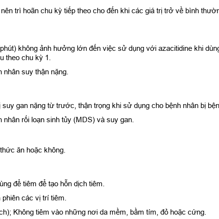
ên trì hoãn chu kỳ tiếp theo cho đến khi các giá trị trở về bình thườn
/phút) không ảnh hưởng lớn đến việc sử dụng với azacitidine khi dùn
u theo chu kỳ 1.
h nhân suy thận nặng.
suy gan nặng từ trước, thận trọng khi sử dụng cho bệnh nhân bị bện
 nhân rối loạn sinh tủy (MDS) và suy gan.
thức ăn hoặc không.
ùng để tiêm để tạo hỗn dịch tiêm.
phiên các vị trí tiêm.
inch); Không tiêm vào những nơi da mềm, bầm tím, đỏ hoặc cứng.