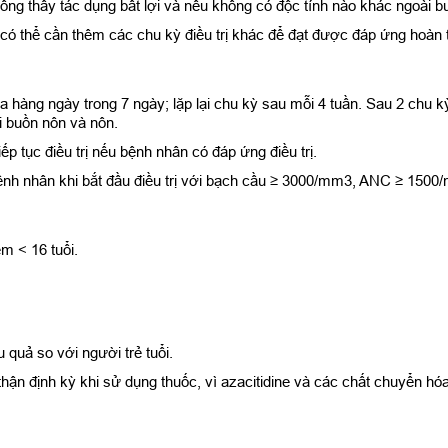
ông thấy tác dụng bất lợi và nếu không có độc tính nào khác ngoài b
 dù có thể cần thêm các chu kỳ điều trị khác để đạt được đáp ứng hoàn
hàng ngày trong 7 ngày; lặp lại chu kỳ sau mỗi 4 tuần. Sau 2 chu kỳ
i buồn nôn và nôn.
tiếp tục điều trị nếu bệnh nhân có đáp ứng điều trị.
 bệnh nhân khi bắt đầu điều trị với bạch cầu ≥ 3000/mm3, ANC ≥ 150
m < 16 tuổi.
 quả so với người trẻ tuổi.
hận định kỳ khi sử dụng thuốc, vì azacitidine và các chất chuyển hóa