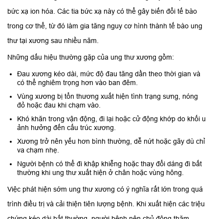
bức xạ ion hóa. Các tia bức xạ này có thể gây biến đổi tế bào
trong cơ thể, từ đó làm gia tăng nguy cơ hình thành tế bào ung
thư tại xương sau nhiều năm.
Những dấu hiệu thường gặp của ung thư xương gồm:
Đau xương kéo dài, mức độ đau tăng dần theo thời gian và
có thể nghiêm trọng hơn vào ban đêm.
Vùng xương bị tổn thương xuất hiện tình trạng sưng, nóng
đỏ hoặc đau khi chạm vào.
Khó khăn trong vận động, đi lại hoặc cử động khớp do khối u
ảnh hưởng đến cấu trúc xương.
Xương trở nên yếu hơn bình thường, dễ nứt hoặc gãy dù chỉ
va chạm nhẹ.
Người bệnh có thể đi khập khiễng hoặc thay đổi dáng đi bất
thường khi ung thư xuất hiện ở chân hoặc vùng hông.
Việc phát hiện sớm ung thư xương có ý nghĩa rất lớn trong quá
trình điều trị và cải thiện tiên lượng bệnh. Khi xuất hiện các triệu
chứng kéo dài bất thường, người bệnh nên chủ động thăm