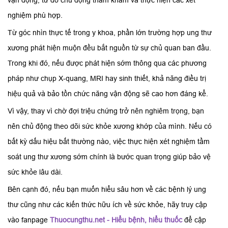
vận động, từ đó chủ động thăm khám và thực hiện các xét
nghiệm phù hợp.
Từ góc nhìn thực tế trong y khoa, phần lớn trường hợp ung thư
xương phát hiện muộn đều bắt nguồn từ sự chủ quan ban đầu.
Trong khi đó, nếu được phát hiện sớm thông qua các phương
pháp như chụp X-quang, MRI hay sinh thiết, khả năng điều trị
hiệu quả và bảo tồn chức năng vận động sẽ cao hơn đáng kể.
Vì vậy, thay vì chờ đợi triệu chứng trở nên nghiêm trọng, bạn
nên chủ động theo dõi sức khỏe xương khớp của mình. Nếu có
bất kỳ dấu hiệu bất thường nào, việc thực hiện xét nghiệm tầm
soát ung thư xương sớm chính là bước quan trọng giúp bảo vệ
sức khỏe lâu dài.
Bên cạnh đó, nếu bạn muốn hiểu sâu hơn về các bệnh lý ung
thư cũng như các kiến thức hữu ích về sức khỏe, hãy truy cập
vào fanpage
Thuocungthu.net - Hiểu bệnh, hiểu thuốc
để cập