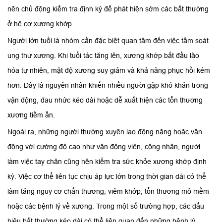
nên chủ động kiểm tra định kỳ để phát hiện sớm các bất thường
ở hệ cơ xương khớp.
Người lớn tuổi là nhóm cần đặc biệt quan tâm đến việc tầm soát
ung thư xương. Khi tuổi tác tăng lên, xương khớp bắt đầu lão
hóa tự nhiên, mật độ xương suy giảm và khả năng phục hồi kém
hơn. Đây là nguyên nhân khiến nhiều người gặp khó khăn trong
vận động, đau nhức kéo dài hoặc dễ xuất hiện các tổn thương
xương tiềm ẩn.
Ngoài ra, những người thường xuyên lao động nặng hoặc vận
động với cường độ cao như vận động viên, công nhân, người
làm việc tay chân cũng nên kiểm tra sức khỏe xương khớp định
kỳ. Việc cơ thể liên tục chịu áp lực lớn trong thời gian dài có thể
làm tăng nguy cơ chấn thương, viêm khớp, tổn thương mô mềm
hoặc các bệnh lý về xương. Trong một số trường hợp, các dấu
hiệu bất thường kéo dài có thể liên quan đến những bệnh lý