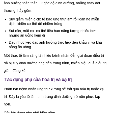
ảnh hưởng toàn thân. Ở góc độ dinh dưỡng, những thay đổi
thường thấy gồm:
Suy giảm miễn dịch: tế bào ung thư làm rối loạn hệ miễn
dịch, khiến cơ thể dễ nhiễm trùng
Sụt cân, mất cơ: cơ thể tiêu hao năng lượng nhiều hơn
nhưng ăn uống kém đi
Đau nhức kéo dài: ảnh hưởng trực tiếp đến khẩu vị và khả
năng ăn uống
Một thực tế lâm sàng là nhiều bệnh nhân đến giai đoạn điều trị
đã bị suy dinh dưỡng nhẹ đến trung bình, khiến hiệu quả điều trị
giảm đáng kể.
Tác dụng phụ của hóa trị và xạ trị
Phần lớn bệnh nhân ung thư xương sẽ trải qua hóa trị hoặc xạ
trị. Đây là yếu tố làm tình trạng dinh dưỡng trở nên phức tạp
hơn.
Các tác dụng phụ phổ biến gồm: