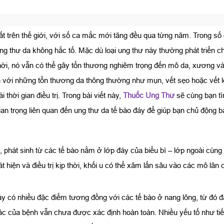
ất trên thế giới, với số ca mắc mới tăng đều qua từng năm. Trong số 
 thư da không hắc tố. Mặc dù loại ung thư này thường phát triển ch
hời, nó vẫn có thể gây tổn thương nghiêm trọng đến mô da, xương và c
với những tổn thương da thông thường như mụn, vết sẹo hoặc vết l
thời gian điều trị. Trong bài viết này,
Thuốc Ung Thư
sẽ cùng bạn tìm
n trọng liên quan đến ung thư da tế bào đáy để giúp bạn chủ động 
, phát sinh từ các tế bào nằm ở lớp đáy của biểu bì – lớp ngoài cùng
t hiện và điều trị kịp thời, khối u có thể xâm lấn sâu vào các mô l
y có nhiều đặc điểm tương đồng với các tế bào ở nang lông, từ đó đặ
ác của bệnh vẫn chưa được xác định hoàn toàn. Nhiều yếu tố như tiếp