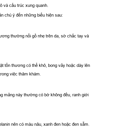
mô và cấu trúc xung quanh.
ần chú ý đến những biểu hiện sau:
hương thường nổi gồ nhẹ trên da, sờ chắc tay và
ặt tổn thương có thể khô, bong vảy hoặc dày lên
trong việc thăm khám.
ững mảng này thường có bờ không đều, ranh giới
melanin nên có màu nâu, xanh đen hoặc đen sẫm.