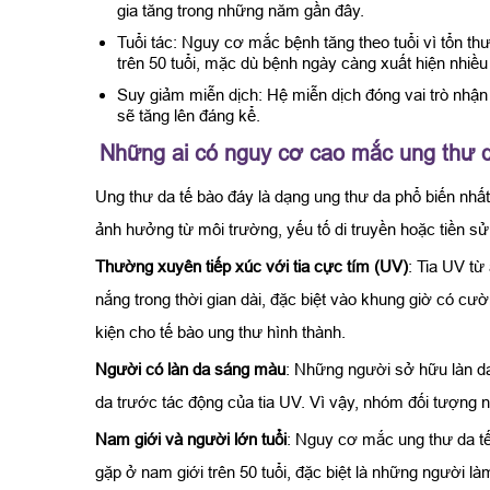
gia tăng trong những năm gần đây.
Tuổi tác: Nguy cơ mắc bệnh tăng theo tuổi vì tổn t
trên 50 tuổi, mặc dù bệnh ngày càng xuất hiện nhiều
Suy giảm miễn dịch: Hệ miễn dịch đóng vai trò nhận 
sẽ tăng lên đáng kể.
Những ai có nguy cơ cao mắc ung thư d
Ung thư da tế bào đáy là dạng ung thư da phổ biến nhấ
ảnh hưởng từ môi trường, yếu tố di truyền hoặc tiền sử
Thường xuyên tiếp xúc với tia cực tím (UV)
: Tia UV từ
nắng trong thời gian dài, đặc biệt vào khung giờ có cư
kiện cho tế bào ung thư hình thành.
Người có làn da sáng màu
: Những người sở hữu làn da
da trước tác động của tia UV. Vì vậy, nhóm đối tượng
Nam giới và người lớn tuổi
: Nguy cơ mắc ung thư da tế
gặp ở nam giới trên 50 tuổi, đặc biệt là những người l