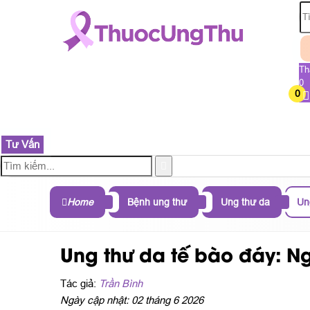
Th
0
0
TRANG CHỦ
SẢN PHẨM
THÀNH PHẦN
B
Tư Vấn
Home
Bệnh ung thư
Ung thư da
Un
Ung thư da tế bào đáy: Ng
Tác giả:
Trần Bình
Ngày cập nhật: 02 tháng 6 2026