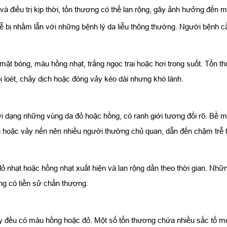
à điều trị kịp thời, tổn thương có thể lan rộng, gây ảnh hưởng đến 
ễ bị nhầm lẫn với những bệnh lý da liễu thông thường. Người bệnh c
mặt bóng, màu hồng nhạt, trắng ngọc trai hoặc hơi trong suốt. Tổn t
bị loét, chảy dịch hoặc đóng vảy kéo dài nhưng khó lành.
i dạng những vùng da đỏ hoặc hồng, có ranh giới tương đối rõ. Bề m
a hoặc vảy nến nên nhiều người thường chủ quan, dẫn đến chậm trễ 
 nhạt hoặc hồng nhạt xuất hiện và lan rộng dần theo thời gian. Nh
ông có tiền sử chấn thương.
áy đều có màu hồng hoặc đỏ. Một số tổn thương chứa nhiều sắc tố 