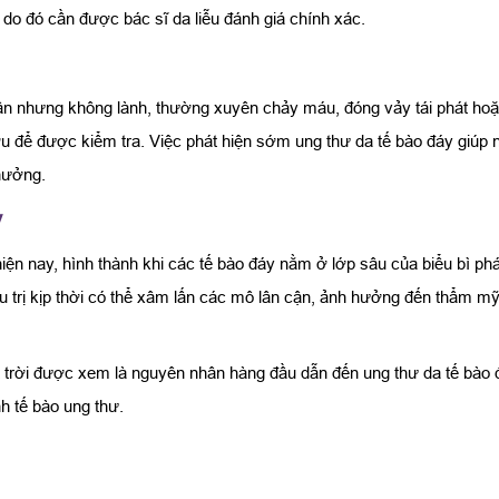
 do đó cần được bác sĩ da liễu đánh giá chính xác.
tuần nhưng không lành, thường xuyên chảy máu, đóng vảy tái phát ho
để được kiểm tra. Việc phát hiện sớm ung thư da tế bào đáy giúp nâ
hưởng.
y
 hiện nay, hình thành khi các tế bào đáy nằm ở lớp sâu của biểu bì p
u trị kịp thời có thể xâm lấn các mô lân cận, ảnh hưởng đến thẩm 
t trời được xem là nguyên nhân hàng đầu dẫn đến ung thư da tế bào
nh tế bào ung thư.