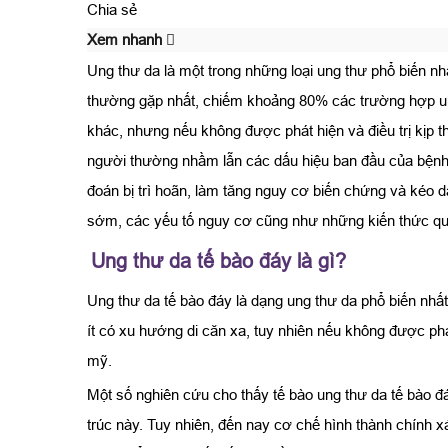
Chia sẻ
Xem nhanh
Ung thư da là một trong những loại ung thư phổ biến nh
thường gặp nhất, chiếm khoảng 80% các trường hợp ung
khác, nhưng nếu không được phát hiện và điều trị kịp t
người thường nhầm lẫn các dấu hiệu ban đầu của bệnh 
đoán bị trì hoãn, làm tăng nguy cơ biến chứng và kéo dài 
sớm, các yếu tố nguy cơ cũng như những kiến thức qua
Ung thư da tế bào đáy là gì?
Ung thư da tế bào đáy là dạng ung thư da phổ biến nhất
ít có xu hướng di căn xa, tuy nhiên nếu không được phá
mỹ.
Một số nghiên cứu cho thấy tế bào ung thư da tế bào đá
trúc này. Tuy nhiên, đến nay cơ chế hình thành chính x