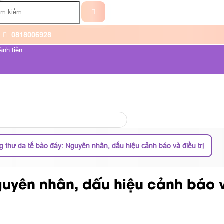
0818006928
ành tiền
ỆNH UNG THƯ
VỀ CHÚNG TÔI
g thư da tế bào đáy: Nguyên nhân, dấu hiệu cảnh báo và điều trị
uyên nhân, dấu hiệu cảnh báo và