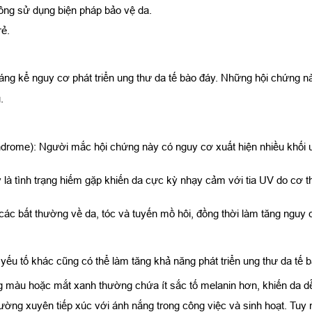
ông sử dụng biện pháp bảo vệ da.
rẻ.
g đáng kể nguy cơ phát triển ung thư da tế bào đáy. Những hội chứng
.
rome): Người mắc hội chứng này có nguy cơ xuất hiện nhiều khối un
à tình trạng hiếm gặp khiến da cực kỳ nhạy cảm với tia UV do cơ t
 các bất thường về da, tóc và tuyến mồ hôi, đồng thời làm tăng nguy
 yếu tố khác cũng có thể làm tăng khả năng phát triển ung thư da tế b
 màu hoặc mắt xanh thường chứa ít sắc tố melanin hơn, khiến da dễ 
hường xuyên tiếp xúc với ánh nắng trong công việc và sinh hoạt. Tu