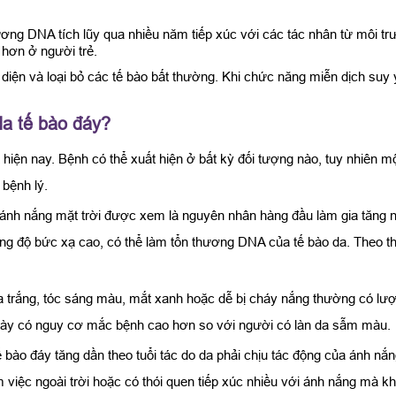
hương DNA tích lũy qua nhiều năm tiếp xúc với các tác nhân từ môi
 hơn ở người trẻ.
diện và loại bỏ các tế bào bất thường. Khi chức năng miễn dịch suy y
a tế bào đáy?
t hiện nay. Bệnh có thể xuất hiện ở bất kỳ đối tượng nào, tuy nhiê
 bệnh lý.
 ánh nắng mặt trời được xem là nguyên nhân hàng đầu làm gia tăng n
ờng độ bức xạ cao, có thể làm tổn thương DNA của tế bào da. Theo th
 trắng, tóc sáng màu, mắt xanh hoặc dễ bị cháy nắng thường có lượn
 này có nguy cơ mắc bệnh cao hơn so với người có làn da sẫm màu.
 bào đáy tăng dần theo tuổi tác do da phải chịu tác động của ánh n
àm việc ngoài trời hoặc có thói quen tiếp xúc nhiều với ánh nắng mà 