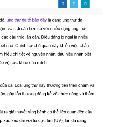
đó,
ung thư da tế bào đáy
là dạng ung thư da
ậm và ít di căn hơn so với nhiều dạng ung thư
ác cấu trúc lân cận. Điều đáng lo ngại là nhiều
oét nhỏ. Chính sự chủ quan này khiến việc chẩn
 hiểu chi tiết về nguyên nhân, dấu hiệu nhận biết
bảo vệ sức khỏe của mình.
 của da. Loại ung thư này thường tiến triển chậm và
ân cận, gây tổn thương đáng kể về chức năng và thẩm
t ra giả thuyết rằng bệnh có thể liên quan đến cấu
 xúc kéo dài với tia cực tím (UV), làn da sáng