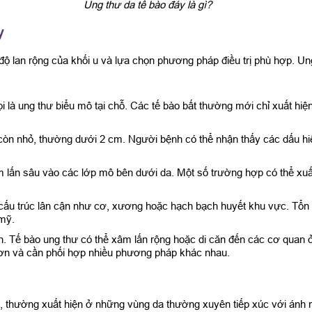
Ung thư da tế bào đáy là gì?
y
 độ lan rộng của khối u và lựa chọn phương pháp điều trị phù hợp. U
i là ung thư biểu mô tại chỗ. Các tế bào bất thường mới chỉ xuất hi
còn nhỏ, thường dưới 2 cm. Người bệnh có thể nhận thấy các dấu hiệu
âm lấn sâu vào các lớp mô bên dưới da. Một số trường hợp có thể xuất 
các cấu trúc lân cận như cơ, xương hoặc hạch bạch huyết khu vực. Tổ
mỹ.
bệnh. Tế bào ung thư có thể xâm lấn rộng hoặc di căn đến các cơ quan 
p hơn và cần phối hợp nhiều phương pháp khác nhau.
, thường xuất hiện ở những vùng da thường xuyên tiếp xúc với ánh nắ