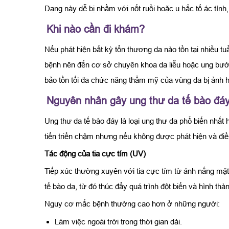
Dạng này dễ bị nhầm với nốt ruồi hoặc u hắc tố ác tính,
Khi nào cần đi khám?
Nếu phát hiện bất kỳ tổn thương da nào tồn tại nhiều 
bệnh nên đến cơ sở chuyên khoa da liễu hoặc ung bướu 
bảo tồn tối đa chức năng thẩm mỹ của vùng da bị ảnh 
Nguyên nhân gây ung thư da tế bào đá
Ung thư da tế bào đáy là loại ung thư da phổ biến nhất
tiến triển chậm nhưng nếu không được phát hiện và điề
Tác động của tia cực tím (UV)
Tiếp xúc thường xuyên với tia cực tím từ ánh nắng mặ
tế bào da, từ đó thúc đẩy quá trình đột biến và hình thà
Nguy cơ mắc bệnh thường cao hơn ở những người:
Làm việc ngoài trời trong thời gian dài.