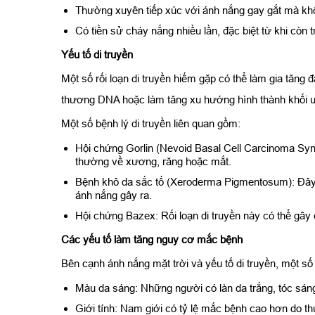
Thường xuyên tiếp xúc với ánh nắng gay gắt mà kh
Có tiền sử cháy nắng nhiều lần, đặc biệt từ khi còn t
Yếu tố di truyền
Một số rối loạn di truyền hiếm gặp có thể làm gia tăn
thương DNA hoặc làm tăng xu hướng hình thành khối u
Một số bệnh lý di truyền liên quan gồm:
Hội chứng Gorlin (Nevoid Basal Cell Carcinoma Synd
thường về xương, răng hoặc mắt.
Bệnh khô da sắc tố (Xeroderma Pigmentosum): Đây l
ánh nắng gây ra.
Hội chứng Bazex: Rối loạn di truyền này có thể gây
Các yếu tố làm tăng nguy cơ mắc bệnh
Bên cạnh ánh nắng mặt trời và yếu tố di truyền, một số
Màu da sáng: Những người có làn da trắng, tóc sáng
Giới tính: Nam giới có tỷ lệ mắc bệnh cao hơn do t