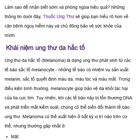
Làm sao để nhận biết sớm và phòng ngừa hiệu quả? Những
thông tin dưới đây,
Thuốc Ung Thư
sẽ giúp bạn hiểu rõ hơn về
căn bệnh nguy hiểm này và chủ động bảo vệ sức khỏe của
mình.
Khái niệm ung thư da hắc tố
Ung thư da hắc tố (Melanoma) là dạng ung thư phát sinh từ các
tế bào sắc tố melanocyte - những tế bào có nhiệm vụ sản xuất
melanin, sắc tố quyết định màu da, màu tóc và màu mắt. Trong
điều kiện bình thường, melanocyte giúp bảo vệ da khỏi tác hại
của tia cực tím. Tuy nhiên, khi các tế bào này bị tổn thương DNA
và phát triển mất kiểm soát, chúng có thể biến đổi thành tế bào
ung thư. Melanoma có thể xuất hiện ở bất kỳ vị trí nào trên cơ
thể, nhưng thường gặp nhất ở:
Mặt.