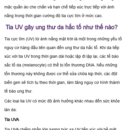
mặc quần áo che chắn và hạn chế tiếp xúc trực tiếp với ánh
nắng trong thời gian cường độ tia cực tím ở mức cao.
Tia UV gây ung thư da hắc tố như thế nào?
Tia cực tím (UV) từ ánh nắng mặt trời là một trong những yếu tố
nguy cơ hàng đầu liên quan đến ung thư da hắc tố. Khi da tiếp
xúc với tia UV trong thời gian dài hoặc lặp đi lặp lại, các tế bào
sắc tố da (melanocyte) có thể bị tổn thương DNA. Nếu những
tổn thương này không được cơ thể sửa chữa kịp thời, các đột
biến gen sẽ tích tụ theo thời gian, làm tăng nguy cơ hình thành
tế bào ung thư.
Các loại tia UV có mức độ ảnh hưởng khác nhau đến sức khỏe
làn da:
Tia UVA
Tia UVA chiếm phần lớn lượng bức xạ UV tiếp xúc với bề mặt