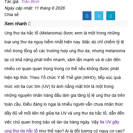
Tác giả:
Trần Bình
Ngày cập nhật: 11 tháng 6 2026
Chia sẻ
Xem nhanh
Ung thư da hắc tố (Melanoma) được xem là một trong những
loại ung thư da nguy hiểm nhất hiện nay. Mặc dù chỉ chiếm tỷ lệ
nhỏ trong tổng số các trường hợp ung thư da, nhưng melanoma
lại có khả năng phát triển nhanh, xâm lấn mạnh và di căn đến
nhiều cơ quan quan trọng trong cơ thể nếu không được phát
hiện kịp thời. Theo Tổ chức Y tế Thế giới (WHO), tiếp xúc quá
mức với tia cực tím (UV) từ ánh nắng mặt trời là một trong
những nguyên nhân hàng đầu làm gia tăng tỷ lệ ung thư da trên
toàn cầu. Điều đáng lo ngại là nhiều người vẫn chưa nhận thức
đầy đủ về mối liên hệ giữa tia UV và ung thư da hắc tố, dẫn đến
việc chủ quan trong bảo vệ làn da hàng ngày. Vậy
tia UV gây
ung thư da hắc tố
như thế nào? Ai là đối tượng có nguy cơ cao?