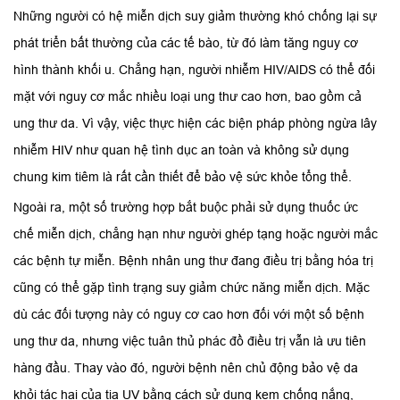
Những người có hệ miễn dịch suy giảm thường khó chống lại sự
phát triển bất thường của các tế bào, từ đó làm tăng nguy cơ
hình thành khối u. Chẳng hạn, người nhiễm HIV/AIDS có thể đối
mặt với nguy cơ mắc nhiều loại ung thư cao hơn, bao gồm cả
ung thư da. Vì vậy, việc thực hiện các biện pháp phòng ngừa lây
nhiễm HIV như quan hệ tình dục an toàn và không sử dụng
chung kim tiêm là rất cần thiết để bảo vệ sức khỏe tổng thể.
Ngoài ra, một số trường hợp bắt buộc phải sử dụng thuốc ức
chế miễn dịch, chẳng hạn như người ghép tạng hoặc người mắc
các bệnh tự miễn. Bệnh nhân ung thư đang điều trị bằng hóa trị
cũng có thể gặp tình trạng suy giảm chức năng miễn dịch. Mặc
dù các đối tượng này có nguy cơ cao hơn đối với một số bệnh
ung thư da, nhưng việc tuân thủ phác đồ điều trị vẫn là ưu tiên
hàng đầu. Thay vào đó, người bệnh nên chủ động bảo vệ da
khỏi tác hại của tia UV bằng cách sử dụng kem chống nắng,