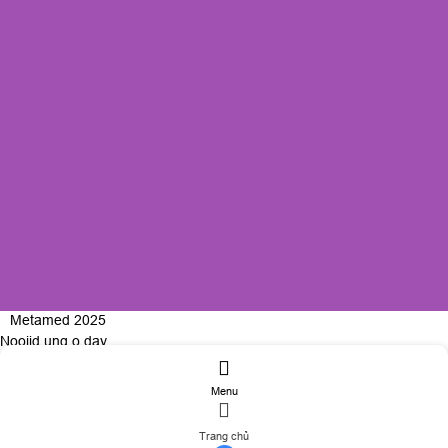
Metamed 2025
Nooijd ung o day
Menu
ĐĂNG KÝ TƯ VẤN
Trang chủ