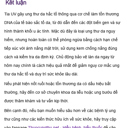
Kết luận
Tia UV gây ung thư da hắc tố thông qua cơ chế làm tổn thương
DNA của tế bào sắc tố da, từ đó dẫn đến các đột biến gen và sự
hình thành khối u ác tính. Mặc dù đây là loại ung thư da nguy
hiểm, nhưng hoàn toàn có thể phòng ngừa bằng cách hạn chế
tiếp xúc với ánh nắng mặt trời, sử dụng kem chống nắng đúng
cách và kiểm tra da định kỳ. Chủ động bảo vệ làn da ngay từ
hôm nay chính là cách hiệu quả nhất để giảm nguy cơ mắc ung
thư da hắc tố và duy trì sức khỏe lâu dài.
Nếu phát hiện nốt ruồi hoặc tổn thương da có dấu hiệu bất
thường, hãy đến cơ sở chuyên khoa da liễu hoặc ung bướu để
được thăm khám và tư vấn kịp thời.
Bên cạnh đó, nếu bạn muốn hiểu sâu hơn về các bệnh lý ung
thư cũng như các kiến thức hữu ích về sức khỏe, hãy truy cập
vào fanpage
Thuocungthu.net - Hiểu bệnh, hiểu thuốc
để cập