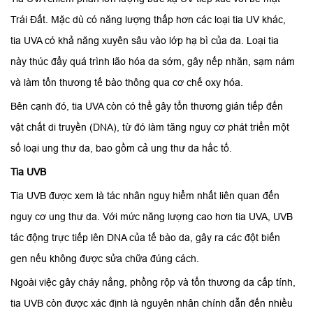
Trái Đất. Mặc dù có năng lượng thấp hơn các loại tia UV khác,
tia UVA có khả năng xuyên sâu vào lớp hạ bì của da. Loại tia
này thúc đẩy quá trình lão hóa da sớm, gây nếp nhăn, sạm nám
và làm tổn thương tế bào thông qua cơ chế oxy hóa.
Bên cạnh đó, tia UVA còn có thể gây tổn thương gián tiếp đến
vật chất di truyền (DNA), từ đó làm tăng nguy cơ phát triển một
số loại ung thư da, bao gồm cả ung thư da hắc tố.
Tia UVB
Tia UVB được xem là tác nhân nguy hiểm nhất liên quan đến
nguy cơ ung thư da. Với mức năng lượng cao hơn tia UVA, UVB
tác động trực tiếp lên DNA của tế bào da, gây ra các đột biến
gen nếu không được sửa chữa đúng cách.
Ngoài việc gây cháy nắng, phồng rộp và tổn thương da cấp tính,
tia UVB còn được xác định là nguyên nhân chính dẫn đến nhiều