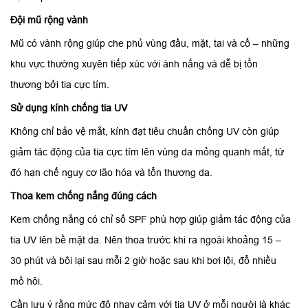
Đội mũ rộng vành
Mũ có vành rộng giúp che phủ vùng đầu, mặt, tai và cổ – những
khu vực thường xuyên tiếp xúc với ánh nắng và dễ bị tổn
thương bởi tia cực tím.
Sử dụng kính chống tia UV
Không chỉ bảo vệ mắt, kính đạt tiêu chuẩn chống UV còn giúp
giảm tác động của tia cực tím lên vùng da mỏng quanh mắt, từ
đó hạn chế nguy cơ lão hóa và tổn thương da.
Thoa kem chống nắng đúng cách
Kem chống nắng có chỉ số SPF phù hợp giúp giảm tác động của
tia UV lên bề mặt da. Nên thoa trước khi ra ngoài khoảng 15 –
30 phút và bôi lại sau mỗi 2 giờ hoặc sau khi bơi lội, đổ nhiều
mồ hôi.
Cần lưu ý rằng mức độ nhạy cảm với tia UV ở mỗi người là khác