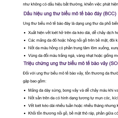
như không có dấu hiệu bất thường, khiến việc phát hiệ
Dấu hiệu ung thư biểu mô tế bào đáy (BCC)
Ung thư biểu mô tế bào đáy là dạng ung thư da phổ biến
Xuất hiện vết loét hở trên da kéo dài, dễ chảy dịc
Các mảng da đỏ hoặc hồng nổi gồ trên bề mặt, đôi 
Nốt da màu hồng có phần trung tâm lõm xuống, xung 
Vùng da đổi màu trắng ngà, vàng nhạt hoặc giống mô
Triệu chứng ung thư biểu mô tế bào vảy (SC
Đối với ung thư biểu mô tế bào vảy, tổn thương da thư
gặp bao gồm:
Mảng da dày sừng, bong vảy và dễ chảy máu khi v
Nốt sần trên da có hình dạng tương tự mụn cóc, kích
Vết loét kéo dài nhiều tuần hoặc nhiều tháng nhưng
Khối tổn thương nổi gồ, bề mặt thô ráp, phần giữa có