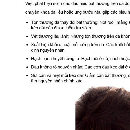
Việc phát hiện sớm các dấu hiệu bất thường trên da đón
chuyên khoa da liễu hoặc ung bướu nếu gặp các biểu h
Tổn thương da thay đổi bất thường: Nốt ruồi, mảng s
kéo dài cần được kiểm tra sớm.
Vết thương lâu lành: Những tổn thương trên da không
Xuất hiện khối u hoặc nốt cứng trên da: Các khối bấ
định nguyên nhân.
Hạch bạch huyết sưng to: Hạch nổi ở cổ, nách hoặc b
Đau không rõ nguyên nhân: Các cơn đau kéo dài ở đ
Sụt cân và mệt mỏi kéo dài: Giảm cân bất thường,
tìm nguyên nhân chính xác.