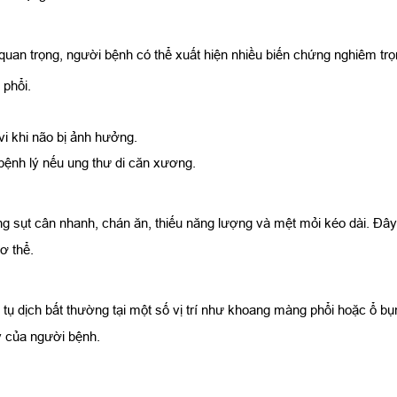
quan trọng, người bệnh có thể xuất hiện nhiều biến chứng nghiêm tr
 phổi.
 vi khi não bị ảnh hưởng.
ệnh lý nếu ung thư di căn xương.
g sụt cân nhanh, chán ăn, thiếu năng lượng và mệt mỏi kéo dài. Đây 
ơ thể.
 tụ dịch bất thường tại một số vị trí như khoang màng phổi hoặc ổ b
 của người bệnh.