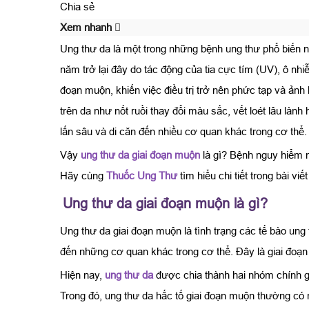
Chia sẻ
Xem nhanh
Ung thư da là một trong những bệnh ung thư phổ biến n
năm trở lại đây do tác động của tia cực tím (UV), ô nhi
đoạn muộn, khiến việc điều trị trở nên phức tạp và ản
trên da như nốt ruồi thay đổi màu sắc, vết loét lâu làn
lấn sâu và di căn đến nhiều cơ quan khác trong cơ thể.
Vậy
ung thư da giai đoạn muộn
là gì? Bệnh nguy hiểm n
Hãy cùng
Thuốc Ung Thư
tìm hiểu chi tiết trong bài viế
Ung thư da giai đoạn muộn là gì?
Ung thư da giai đoạn muộn là tình trạng các tế bào ung 
đến những cơ quan khác trong cơ thể. Đây là giai đoạn b
Hiện nay,
ung thư da
được chia thành hai nhóm chính gồ
Trong đó, ung thư da hắc tố giai đoạn muộn thường c