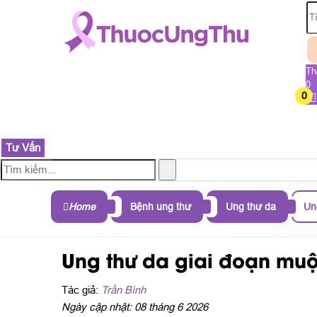
Th
0
0
TRANG CHỦ
SẢN PHẨM
THÀNH PHẦN
B
Tư Vấn
Home
Bệnh ung thư
Ung thư da
Un
Ung thư da giai đoạn muộn
Tác giả:
Trần Bình
Ngày cập nhật: 08 tháng 6 2026