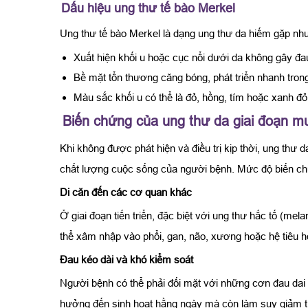
Dấu hiệu ung thư tế bào Merkel
Ung thư tế bào Merkel là dạng ung thư da hiếm gặp như
Xuất hiện khối u hoặc cục nổi dưới da không gây đa
Bề mặt tổn thương căng bóng, phát triển nhanh trong
Màu sắc khối u có thể là đỏ, hồng, tím hoặc xanh đỏ
Biến chứng của ung thư da giai đoạn m
Khi không được phát hiện và điều trị kịp thời, ung thư
chất lượng cuộc sống của người bệnh. Mức độ biến chứn
Di căn đến các cơ quan khác
Ở giai đoạn tiến triển, đặc biệt với ung thư hắc tố (m
thể xâm nhập vào phổi, gan, não, xương hoặc hệ tiêu h
Đau kéo dài và khó kiểm soát
Người bệnh có thể phải đối mặt với những cơn đau dai 
hưởng đến sinh hoạt hằng ngày mà còn làm suy giảm thể