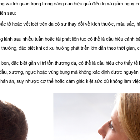
g vai trò quan trọng trong nâng cao hiệu quả điều trị và giảm nguy 
iện sau:
ắc tố hoặc vết loét trên da có sự thay đổi về kích thước, màu sắc, 
 lành sau nhiều tuần hoặc tái phát liên tục có thể là dấu hiệu cảnh
t thường, đặc biệt khi có xu hướng phát triển lớn dần theo thời gian
ẹn, đặc biệt gần vị trí tổn thương da, có thể là dấu hiệu cho thấy tế
ầu, xương, ngực hoặc vùng bụng mà không xác định được nguyên nhâ
 chán ăn, suy nhược cơ thể hoặc cảm giác kiệt sức dù không làm vi