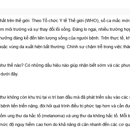
hất trên thế giới. Theo Tổ chức Y tế Thế giới (WHO), số ca mắc mới
ễm môi trường và sự thay đổi lối sống. Đáng lo ngại, nhiều trường hợp
h hưởng đáng kể đến tiên lượng sống của người bệnh. Trên thực tế, 
h hoặc vùng da xuất hiện bất thường. Chính sự chậm trễ trong việc th
hư thế nào? Có những dấu hiệu nào giúp nhận biết sớm và các phươn
t dưới đây.
thư không còn khu trú tại vị trí ban đầu mà đã phát triển sâu vào cá
ệnh tiến triển nặng, đòi hỏi quá trình điều trị phức tạp hơn và cần 
m ung thư da hắc tố (melanoma) và ung thư da không hắc tố. Mỗi loạ
ó mức độ nguy hiểm cao hơn do khả năng di căn nhanh đến các cơ qu