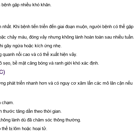
n bệnh gặp nhiều khó khăn.
 nhất. Khi bệnh tiến triển đến giai đoạn muộn, người bệnh có thể gặp
h hoặc chảy máu, đóng vảy nhưng không lành hoàn toàn sau nhiều tuần
khi gây ngứa hoặc kích ứng nhẹ.
quanh nổi cao và có thể xuất hiện vảy.
 sẹo, bề mặt căng bóng và ranh giới khó xác định.
C)
ờng phát triển nhanh hơn và có nguy cơ xâm lấn các mô lân cận nếu 
a chạm.
 thước tăng dần theo thời gian.
 không lành dù đã chăm sóc thông thường.
 thể bị lõm hoặc hoại tử.