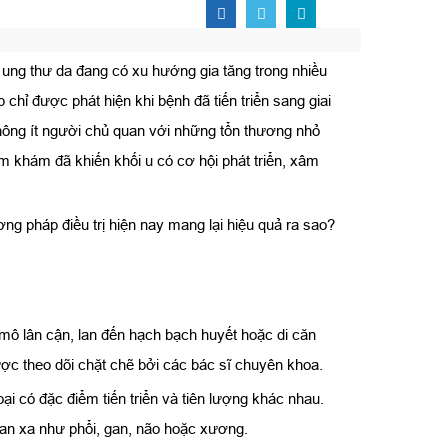
 ung thư da đang có xu hướng gia tăng trong nhiều
 chỉ được phát hiện khi bệnh đã tiến triển sang giai
không ít người chủ quan với những tổn thương nhỏ
ăm khám đã khiến khối u có cơ hội phát triển, xâm
g pháp điều trị hiện nay mang lại hiệu quả ra sao?
c mô lân cận, lan đến hạch bạch huyết hoặc di căn
được theo dõi chặt chẽ bởi các bác sĩ chuyên khoa.
i có đặc điểm tiến triển và tiên lượng khác nhau.
an xa như phổi, gan, não hoặc xương.