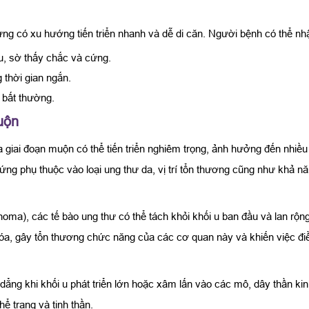
ng có xu hướng tiến triển nhanh và dễ di căn. Người bệnh có thể nh
u, sờ thấy chắc và cứng.
 thời gian ngắn.
 bất thường.
uộn
 da giai đoạn muộn có thể tiến triển nghiêm trọng, ảnh hưởng đến nhi
g phụ thuộc vào loại ung thư da, vị trí tổn thương cũng như khả năn
elanoma), các tế bào ung thư có thể tách khỏi khối u ban đầu và lan
óa, gây tổn thương chức năng của các cơ quan này và khiến việc điều
dẳng khi khối u phát triển lớn hoặc xâm lấn vào các mô, dây thần ki
 trạng và tinh thần.