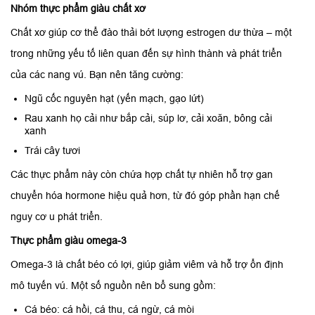
Nhóm thực phẩm giàu chất xơ
Chất xơ giúp cơ thể đào thải bớt lượng estrogen dư thừa – một
trong những yếu tố liên quan đến sự hình thành và phát triển
của các nang vú. Bạn nên tăng cường:
Ngũ cốc nguyên hạt (yến mạch, gạo lứt)
Rau xanh họ cải như bắp cải, súp lơ, cải xoăn, bông cải
xanh
Trái cây tươi
Các thực phẩm này còn chứa hợp chất tự nhiên hỗ trợ gan
chuyển hóa hormone hiệu quả hơn, từ đó góp phần hạn chế
nguy cơ u phát triển.
Thực phẩm giàu omega-3
Omega-3 là chất béo có lợi, giúp giảm viêm và hỗ trợ ổn định
mô tuyến vú. Một số nguồn nên bổ sung gồm:
Cá béo: cá hồi, cá thu, cá ngừ, cá mòi