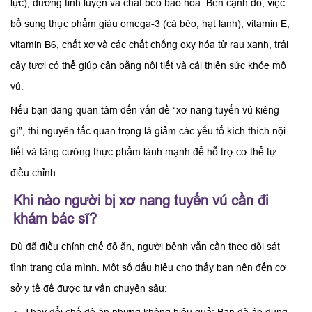
lực), đường tinh luyện và chất béo bão hòa. Bên cạnh đó, việc
bổ sung thực phẩm giàu omega-3 (cá béo, hạt lanh), vitamin E,
vitamin B6, chất xơ và các chất chống oxy hóa từ rau xanh, trái
cây tươi có thể giúp cân bằng nội tiết và cải thiện sức khỏe mô
vú.
Nếu bạn đang quan tâm đến vấn đề “xơ nang tuyến vú kiêng
gì”, thì nguyên tắc quan trọng là giảm các yếu tố kích thích nội
tiết và tăng cường thực phẩm lành mạnh để hỗ trợ cơ thể tự
điều chỉnh.
Khi nào người bị xơ nang tuyến vú cần đi
khám bác sĩ?
Dù đã điều chỉnh chế độ ăn, người bệnh vẫn cần theo dõi sát
tình trạng của mình. Một số dấu hiệu cho thấy bạn nên đến cơ
sở y tế để được tư vấn chuyên sâu:
Thay đổi chế độ ăn nhưng không hiệu quả: Bạn đã áp dụng