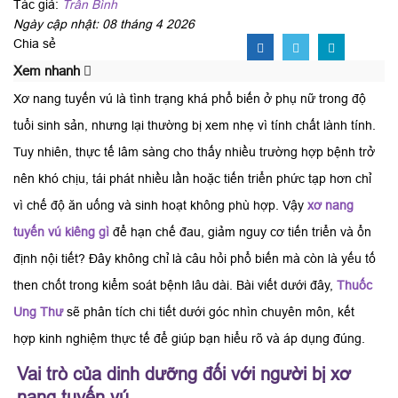
Tác giả:
Trần Bình
Ngày cập nhật: 08 tháng 4 2026
Chia sẻ
Xem nhanh
Xơ nang tuyến vú là tình trạng khá phổ biến ở phụ nữ trong độ
tuổi sinh sản, nhưng lại thường bị xem nhẹ vì tính chất lành tính.
Tuy nhiên, thực tế lâm sàng cho thấy nhiều trường hợp bệnh trở
nên khó chịu, tái phát nhiều lần hoặc tiến triển phức tạp hơn chỉ
vì chế độ ăn uống và sinh hoạt không phù hợp. Vậy
xơ nang
tuyến vú kiêng gì
để hạn chế đau, giảm nguy cơ tiến triển và ổn
định nội tiết? Đây không chỉ là câu hỏi phổ biến mà còn là yếu tố
then chốt trong kiểm soát bệnh lâu dài. Bài viết dưới đây,
Thuốc
Ung Thư
sẽ phân tích chi tiết dưới góc nhìn chuyên môn, kết
hợp kinh nghiệm thực tế để giúp bạn hiểu rõ và áp dụng đúng.
Vai trò của dinh dưỡng đối với người bị xơ
nang tuyến vú