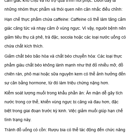
cảm giác khó chịu và hỗ trợ quá trình hồi phục. Dưới đây là
những nhóm thực phẩm và thói quen nên cân nhắc điều chỉnh:
Hạn chế thực phẩm chứa caffeine: Caffeine có thể làm tăng cảm
giác căng tức và nhạy cảm ở vùng ngực. Vì vậy, người bệnh nên
giảm tiêu thụ cà phê, trà đặc, socola hoặc các loại nước uống có
chứa chất kích thích.
Giảm chất béo bão hòa và chất béo chuyển hóa: Các loại thực
phẩm giàu chất béo không lành mạnh như thịt đỏ nhiều mỡ, đồ
chiên rán, phô mai hoặc sữa nguyên kem có thể ảnh hưởng đến
sự cân bằng hormone, từ đó làm triệu chứng nặng hơn.
Kiểm soát lượng muối trong khẩu phần ăn: Ăn mặn dễ gây tích
nước trong cơ thể, khiến vùng ngực bị căng và đau hơn, đặc
biệt trong giai đoạn trước kỳ kinh. Việc giảm muối giúp hạn chế
tình trạng này.
Tránh đồ uống có cồn: Rượu bia có thể tác động đến chức năng