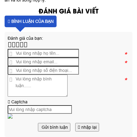
ăn và lối sống hợp lý.
ĐÁNH GIÁ BÀI VIẾT
BÌNH LUẬN CỦA BẠN
Đánh giá của bạn:
*
*
*
Captcha
Gửi bình luận
nhập lại