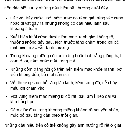
nên đặc biệt lưu ý những dấu hiệu bất thường dưới đây:
Các vết trầy xước, loét niêm mạc do răng giả, răng sắc cạnh
hoặc dị vật gây ra nhưng không có dấu hiệu lành sau
khoảng 2 tuần
Xuất hiện khối cứng dưới niêm mạc, ranh giới không rõ,
thường không gây đau, kích thước tăng chậm trong khi bề
mặt niêm mạc vẫn bình thường
Trong khoang miệng có các mảng hoặc hạt trắng giống hạt
cơm ở lợi, hàm hoặc mặt trong má
Những đốm trắng nổi gồ trên nền niêm mạc khỏe mạnh, bờ
viền không đều, bề mặt sần sùi
Vết thương sau nhổ răng lâu lành, kèm sưng đỏ, dễ chảy
máu khi chạm vào
Một vùng niêm mạc miệng bị đỏ rát, đau âm ỉ, kéo dài và
khó hồi phục
Cảm giác đau trong khoang miệng không rõ nguyên nhân,
mức độ đau tăng dần theo thời gian.
Những dấu hiệu trên có thể không gây ảnh hưởng rõ rệt ở giai