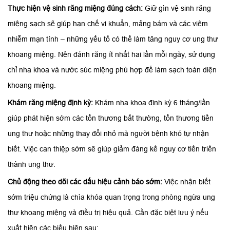
Thực hiện vệ sinh răng miệng đúng cách:
Giữ gìn vệ sinh răng
miệng sạch sẽ giúp hạn chế vi khuẩn, mảng bám và các viêm
nhiễm mạn tính – những yếu tố có thể làm tăng nguy cơ ung thư
khoang miệng. Nên đánh răng ít nhất hai lần mỗi ngày, sử dụng
chỉ nha khoa và nước súc miệng phù hợp để làm sạch toàn diện
khoang miệng.
Khám răng miệng định kỳ:
Khám nha khoa định kỳ 6 tháng/lần
giúp phát hiện sớm các tổn thương bất thường, tổn thương tiền
ung thư hoặc những thay đổi nhỏ mà người bệnh khó tự nhận
biết. Việc can thiệp sớm sẽ giúp giảm đáng kể nguy cơ tiến triển
thành ung thư.
Chủ động theo dõi các dấu hiệu cảnh báo sớm:
Việc nhận biết
sớm triệu chứng là chìa khóa quan trọng trong phòng ngừa ung
thư khoang miệng và điều trị hiệu quả. Cần đặc biệt lưu ý nếu
xuất hiện các biểu hiện sau: