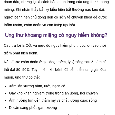
đoạn đầu, nhưng lại là cảnh báo quan trọng của ung thư khoang
miệng. Khi nhận thấy bất kỳ biểu hiện bất thường nào kéo dài,
người bệnh nên chủ động đến cơ sở y tế chuyên khoa để được
thăm khám, chẩn đoán và can thiệp kịp thời.
Ung thư khoang miệng có nguy hiểm không?
Câu trả lời là CÓ, và mức độ nguy hiểm phụ thuộc lớn vào thời
điểm phát hiện bệnh.
Nếu được chẩn đoán ở giai đoạn sớm, tỷ lệ sống sau 5 năm có
thể đạt 80–90%. Tuy nhiên, khi bệnh đã tiến triển sang giai đoạn
muộn, ung thư có thể:
Xâm lấn xương hàm, lưỡi, hạch cổ
Gây khó khăn nghiêm trọng trong ăn uống, nói chuyện
Ảnh hưởng lớn đến thẩm mỹ và chất lượng cuộc sống
Di căn sang phổi, gan, xương