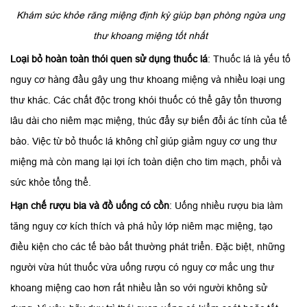
Khám sức khỏe răng miệng định kỳ giúp bạn phòng ngừa ung
thư khoang miệng tốt nhất
Loại bỏ hoàn toàn thói quen sử dụng thuốc lá
: Thuốc lá là yếu tố
nguy cơ hàng đầu gây ung thư khoang miệng và nhiều loại ung
thư khác. Các chất độc trong khói thuốc có thể gây tổn thương
lâu dài cho niêm mạc miệng, thúc đẩy sự biến đổi ác tính của tế
bào. Việc từ bỏ thuốc lá không chỉ giúp giảm nguy cơ ung thư
miệng mà còn mang lại lợi ích toàn diện cho tim mạch, phổi và
sức khỏe tổng thể.
Hạn chế rượu bia và đồ uống có cồn
: Uống nhiều rượu bia làm
tăng nguy cơ kích thích và phá hủy lớp niêm mạc miệng, tạo
điều kiện cho các tế bào bất thường phát triển. Đặc biệt, những
người vừa hút thuốc vừa uống rượu có nguy cơ mắc ung thư
khoang miệng cao hơn rất nhiều lần so với người không sử