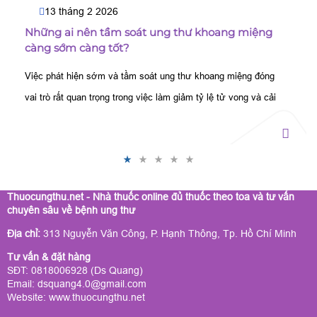
13 tháng 2 2026
Những ai nên tầm soát ung thư khoang miệng
càng sớm càng tốt?
Việc phát hiện sớm và tầm soát ung thư khoang miệng đóng
vai trò rất quan trọng trong việc làm giảm tỷ lệ tử vong và cải
thiện chất lượng cuộc sống của người mắc bệnh
Thuocungthu.net - Nhà thuốc online đủ thuốc theo toa và tư vấn
chuyên sâu về bệnh ung thư
Địa chỉ:
313 Nguyễn Văn Công, P. Hạnh Thông, Tp. Hồ Chí Minh
Tư vấn & đặt hàng
SĐT: 0818006928 (Ds Quang)
Email: dsquang4.0@gmail.com
Website:
www.thuocungthu.net