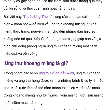
tố nguy cơ gây bệnh đều có thể kiểm soát được thông qua thay
đổi lối sống và thói quen sinh hoạt hằng ngày.
Bài viết này,
Thuốc Ung Thư
sẽ cung cấp cho bạn cái nhìn toàn
diện – khoa học – dễ hiểu về ung thư khoang miệng, từ khái
niệm, thực trạng, nguyên nhân cho đến những dấu hiệu sớm
không nên bỏ qua. Đây là nền tảng quan trọng giúp bạn và gia
đình chủ động phòng ngừa ung thư khoang miệng một cách
hiệu quả và bền vững.
Ung thư khoang miệng là gì?
Trong nhóm các bệnh
ung thư vùng đầu – cổ
, ung thư khoang
miệng và ung thư họng được xem là những bệnh lý có tỷ lệ mắc
cao. Khối u ác tính có thể hình thành tại nhiều vị trí khác nhau
trong khoang miệng như lợi (nướu), vòm miệng, lưỡi, sàn miệng
hoặc niêm mạc má trong.