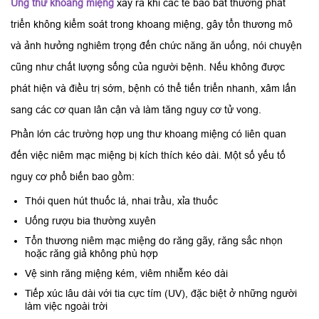
Ung thư khoang miệng
xảy ra khi các tế bào bất thường phát
triển không kiểm soát trong khoang miệng, gây tổn thương mô
và ảnh hưởng nghiêm trọng đến chức năng ăn uống, nói chuyện
cũng như chất lượng sống của người bệnh. Nếu không được
phát hiện và điều trị sớm, bệnh có thể tiến triển nhanh, xâm lấn
sang các cơ quan lân cận và làm tăng nguy cơ tử vong.
Phần lớn các trường hợp ung thư khoang miệng có liên quan
đến việc niêm mạc miệng bị kích thích kéo dài. Một số yếu tố
nguy cơ phổ biến bao gồm:
Thói quen hút thuốc lá, nhai trầu, xỉa thuốc
Uống rượu bia thường xuyên
Tổn thương niêm mạc miệng do răng gãy, răng sắc nhọn
hoặc răng giả không phù hợp
Vệ sinh răng miệng kém, viêm nhiễm kéo dài
Tiếp xúc lâu dài với tia cực tím (UV), đặc biệt ở những người
làm việc ngoài trời