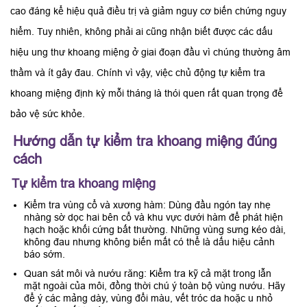
cao đáng kể hiệu quả điều trị và giảm nguy cơ biến chứng nguy
hiểm. Tuy nhiên, không phải ai cũng nhận biết được các dấu
hiệu ung thư khoang miệng ở giai đoạn đầu vì chúng thường âm
thầm và ít gây đau. Chính vì vậy, việc chủ động tự kiểm tra
khoang miệng định kỳ mỗi tháng là thói quen rất quan trọng để
bảo vệ sức khỏe.
Hướng dẫn tự kiểm tra khoang miệng đúng
cách
Tự kiểm tra khoang miệng
Kiểm tra vùng cổ và xương hàm: Dùng đầu ngón tay nhẹ
nhàng sờ dọc hai bên cổ và khu vực dưới hàm để phát hiện
hạch hoặc khối cứng bất thường. Những vùng sưng kéo dài,
không đau nhưng không biến mất có thể là dấu hiệu cảnh
báo sớm.
Quan sát môi và nướu răng: Kiểm tra kỹ cả mặt trong lẫn
mặt ngoài của môi, đồng thời chú ý toàn bộ vùng nướu. Hãy
để ý các mảng dày, vùng đổi màu, vết tróc da hoặc u nhỏ