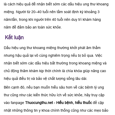
là cách hiệu quả để nhận biết sớm các dấu hiệu ung thư khoang
miệng. Người từ 20–40 tuổi nên tầm soát định kỳ khoảng 3
năm/lần, trong khi người trên 40 tuổi nên duy trì khám hàng
năm để đảm bảo an toàn sức khỏe.
Kết luận
Dấu hiệu ung thư khoang miệng thường khởi phát âm thầm
nhưng hậu quả lại vô cùng nghiêm trọng nếu bị bỏ qua. Việc
nhận biết sớm các dấu hiệu bất thường trong khoang miệng và
chủ động thăm khám kịp thời chính là chìa khóa giúp nâng cao
hiệu quả điều trị và bảo vệ chất lượng sống lâu dài.
Bên cạnh đó, nếu bạn muốn hiểu sâu hơn về các bệnh lý ung
thư cũng như các kiến thức hữu ích về sức khỏe, hãy truy cập
vào fanpage
Thuocungthu.net - Hiểu bệnh, hiểu thuốc
để cập
nhật những thông tin y khoa chính thống cũng như các mẹo bảo