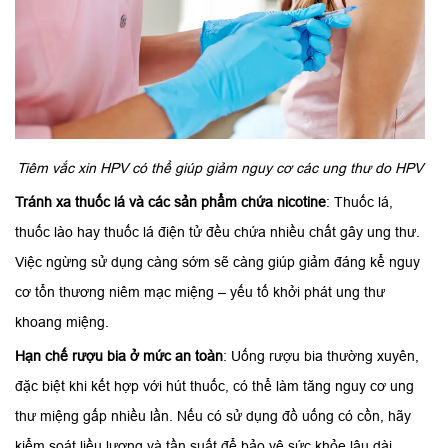
Tiêm vắc xin HPV có thể giúp giảm nguy cơ các ung thư do HPV
Tránh xa thuốc lá và các sản phẩm chứa nicotine
: Thuốc lá,
thuốc lào hay thuốc lá điện tử đều chứa nhiều chất gây ung thư.
Việc ngừng sử dụng càng sớm sẽ càng giúp giảm đáng kể nguy
cơ tổn thương niêm mạc miệng – yếu tố khởi phát ung thư
khoang miệng.
Hạn chế rượu bia ở mức an toàn
: Uống rượu bia thường xuyên,
đặc biệt khi kết hợp với hút thuốc, có thể làm tăng nguy cơ ung
thư miệng gấp nhiều lần. Nếu có sử dụng đồ uống có cồn, hãy
kiểm soát liều lượng và tần suất để bảo vệ sức khỏe lâu dài.