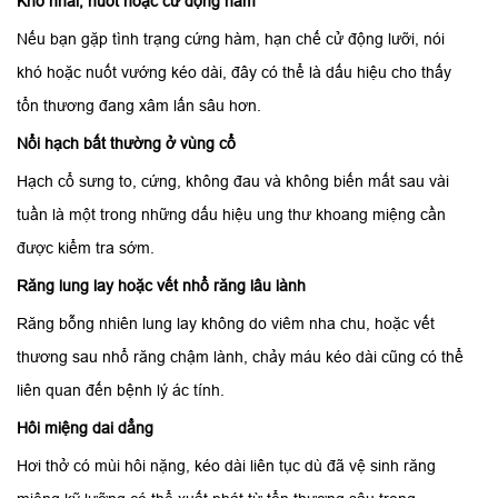
Khó nhai, nuốt hoặc cử động hàm
Nếu bạn gặp tình trạng cứng hàm, hạn chế cử động lưỡi, nói
khó hoặc nuốt vướng kéo dài, đây có thể là dấu hiệu cho thấy
tổn thương đang xâm lấn sâu hơn.
Nổi hạch bất thường ở vùng cổ
Hạch cổ sưng to, cứng, không đau và không biến mất sau vài
tuần là một trong những dấu hiệu ung thư khoang miệng cần
được kiểm tra sớm.
Răng lung lay hoặc vết nhổ răng lâu lành
Răng bỗng nhiên lung lay không do viêm nha chu, hoặc vết
thương sau nhổ răng chậm lành, chảy máu kéo dài cũng có thể
liên quan đến bệnh lý ác tính.
Hôi miệng dai dẳng
Hơi thở có mùi hôi nặng, kéo dài liên tục dù đã vệ sinh răng