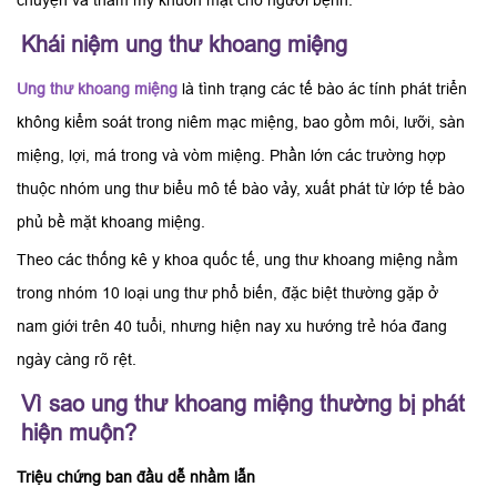
chuyện và thẩm mỹ khuôn mặt cho người bệnh.
Khái niệm ung thư khoang miệng
Ung thư khoang miệng
là tình trạng các tế bào ác tính phát triển
không kiểm soát trong niêm mạc miệng, bao gồm môi, lưỡi, sàn
miệng, lợi, má trong và vòm miệng. Phần lớn các trường hợp
thuộc nhóm ung thư biểu mô tế bào vảy, xuất phát từ lớp tế bào
phủ bề mặt khoang miệng.
Theo các thống kê y khoa quốc tế, ung thư khoang miệng nằm
trong nhóm 10 loại ung thư phổ biến, đặc biệt thường gặp ở
nam giới trên 40 tuổi, nhưng hiện nay xu hướng trẻ hóa đang
ngày càng rõ rệt.
Vì sao ung thư khoang miệng thường bị phát
hiện muộn?
Triệu chứng ban đầu dễ nhầm lẫn