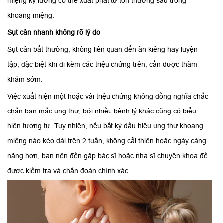
miệng kỹ lưỡng có thể xuất phát từ tổn thương sâu trong
khoang miệng.
Sụt cân nhanh không rõ lý do
Sụt cân bất thường, không liên quan đến ăn kiêng hay luyện
tập, đặc biệt khi đi kèm các triệu chứng trên, cần được thăm
khám sớm.
Việc xuất hiện một hoặc vài triệu chứng không đồng nghĩa chắc
chắn bạn mắc ung thư, bởi nhiều bệnh lý khác cũng có biểu
hiện tương tự. Tuy nhiên, nếu bất kỳ dấu hiệu ung thư khoang
miệng nào kéo dài trên 2 tuần, không cải thiện hoặc ngày càng
nặng hơn, bạn nên đến gặp bác sĩ hoặc nha sĩ chuyên khoa để
được kiểm tra và chẩn đoán chính xác.