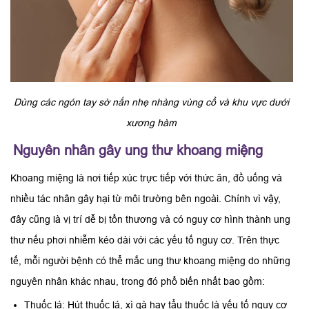
Dùng các ngón tay sờ nắn nhẹ nhàng vùng cổ và khu vực dưới
xương hàm
Nguyên nhân gây ung thư khoang miệng
Khoang miệng là nơi tiếp xúc trực tiếp với thức ăn, đồ uống và
nhiều tác nhân gây hại từ môi trường bên ngoài. Chính vì vậy,
đây cũng là vị trí dễ bị tổn thương và có nguy cơ hình thành ung
thư nếu phơi nhiễm kéo dài với các yếu tố nguy cơ. Trên thực
tế, mỗi người bệnh có thể mắc ung thư khoang miệng do những
nguyên nhân khác nhau, trong đó phổ biến nhất bao gồm:
Thuốc lá: Hút thuốc lá, xì gà hay tẩu thuốc là yếu tố nguy cơ