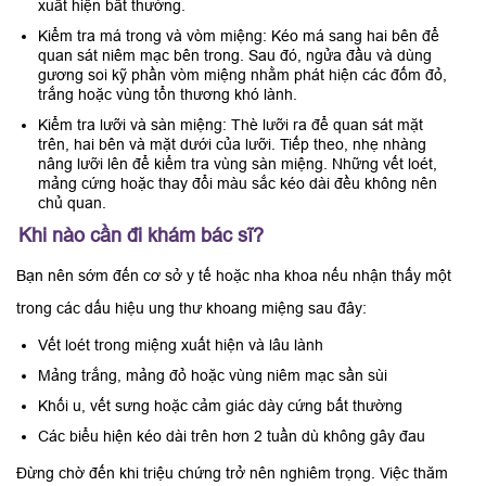
xuất hiện bất thường.
Kiểm tra má trong và vòm miệng: Kéo má sang hai bên để
quan sát niêm mạc bên trong. Sau đó, ngửa đầu và dùng
gương soi kỹ phần vòm miệng nhằm phát hiện các đốm đỏ,
trắng hoặc vùng tổn thương khó lành.
Kiểm tra lưỡi và sàn miệng: Thè lưỡi ra để quan sát mặt
trên, hai bên và mặt dưới của lưỡi. Tiếp theo, nhẹ nhàng
nâng lưỡi lên để kiểm tra vùng sàn miệng. Những vết loét,
mảng cứng hoặc thay đổi màu sắc kéo dài đều không nên
chủ quan.
Khi nào cần đi khám bác sĩ?
Bạn nên sớm đến cơ sở y tế hoặc nha khoa nếu nhận thấy một
trong các dấu hiệu ung thư khoang miệng sau đây:
Vết loét trong miệng xuất hiện và lâu lành
Mảng trắng, mảng đỏ hoặc vùng niêm mạc sần sùi
Khối u, vết sưng hoặc cảm giác dày cứng bất thường
Các biểu hiện kéo dài trên hơn 2 tuần dù không gây đau
Đừng chờ đến khi triệu chứng trở nên nghiêm trọng. Việc thăm