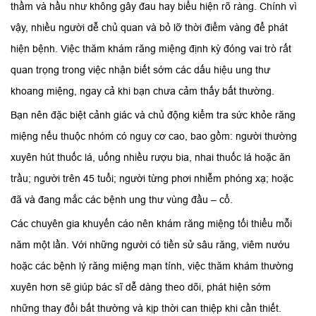
thầm và hầu như không gây đau hay biểu hiện rõ ràng. Chính vì
vậy, nhiều người dễ chủ quan và bỏ lỡ thời điểm vàng để phát
hiện bệnh. Việc thăm khám răng miệng định kỳ đóng vai trò rất
quan trọng trong việc nhận biết sớm các dấu hiệu ung thư
khoang miệng, ngay cả khi bạn chưa cảm thấy bất thường.
Bạn nên đặc biệt cảnh giác và chủ động kiểm tra sức khỏe răng
miệng nếu thuộc nhóm có nguy cơ cao, bao gồm: người thường
xuyên hút thuốc lá, uống nhiều rượu bia, nhai thuốc lá hoặc ăn
trầu; người trên 45 tuổi; người từng phơi nhiễm phóng xạ; hoặc
đã và đang mắc các bệnh ung thư vùng đầu – cổ.
Các chuyên gia khuyến cáo nên khám răng miệng tối thiểu mỗi
năm một lần. Với những người có tiền sử sâu răng, viêm nướu
hoặc các bệnh lý răng miệng mạn tính, việc thăm khám thường
xuyên hơn sẽ giúp bác sĩ dễ dàng theo dõi, phát hiện sớm
những thay đổi bất thường và kịp thời can thiệp khi cần thiết.