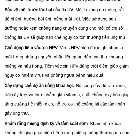
Bảo vệ môi trước tác hại của tia UV
: Môi là vùng da mỏng, rất
dễ bị ảnh hưởng bởi ánh nắng mặt trời. Việc sử dụng son
dưỡng hoặc kem chống nắng chuyên dụng cho môi có chỉ số
chống tia UV sẽ giúp hạn chế nguy cơ tổn thương tiền ung thư.
Chủ động tiêm vắc xin HPV
: Virus HPV hiện được ghi nhận là
một trong những nguyên nhân liên quan đến ung thư khoang
miệng và hầu họng. Tiêm vắc xin HPV đúng thời điểm giúp giảm
nguy cơ nhiễm virus và phòng ngừa bệnh hiệu quả.
Xây dựng chế độ ăn uống khoa học
: Bổ sung đầy đủ rau xanh,
trái cây tươi và thực phẩm giàu vitamin, chất chống oxy hóa giúp
tăng cường hệ miễn dịch, hỗ trợ cơ thể chống lại các tác nhân
gây ung thư.
Khám răng miệng định kỳ và tầm soát sớm
: Khám nha khoa
không chỉ giúp phát hiện bệnh răng miệng thông thường mà còn