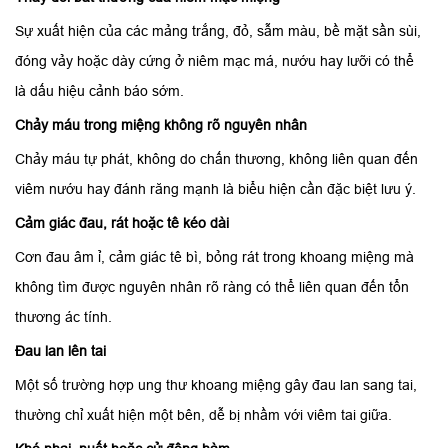
Sự xuất hiện của các mảng trắng, đỏ, sẫm màu, bề mặt sần sùi,
đóng vảy hoặc dày cứng ở niêm mạc má, nướu hay lưỡi có thể
là dấu hiệu cảnh báo sớm.
Chảy máu trong miệng không rõ nguyên nhân
Chảy máu tự phát, không do chấn thương, không liên quan đến
viêm nướu hay đánh răng mạnh là biểu hiện cần đặc biệt lưu ý.
Cảm giác đau, rát hoặc tê kéo dài
Cơn đau âm ỉ, cảm giác tê bì, bỏng rát trong khoang miệng mà
không tìm được nguyên nhân rõ ràng có thể liên quan đến tổn
thương ác tính.
Đau lan lên tai
Một số trường hợp ung thư khoang miệng gây đau lan sang tai,
thường chỉ xuất hiện một bên, dễ bị nhầm với viêm tai giữa.