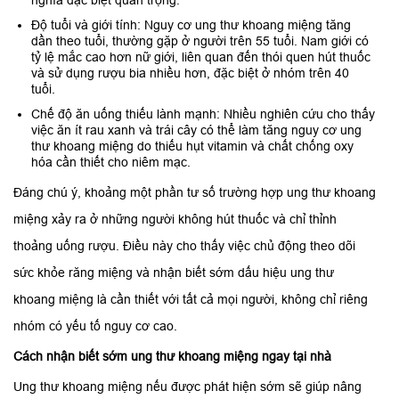
Độ tuổi và giới tính: Nguy cơ ung thư khoang miệng tăng
dần theo tuổi, thường gặp ở người trên 55 tuổi. Nam giới có
tỷ lệ mắc cao hơn nữ giới, liên quan đến thói quen hút thuốc
và sử dụng rượu bia nhiều hơn, đặc biệt ở nhóm trên 40
tuổi.
Chế độ ăn uống thiếu lành mạnh: Nhiều nghiên cứu cho thấy
việc ăn ít rau xanh và trái cây có thể làm tăng nguy cơ ung
thư khoang miệng do thiếu hụt vitamin và chất chống oxy
hóa cần thiết cho niêm mạc.
Đáng chú ý, khoảng một phần tư số trường hợp ung thư khoang
miệng xảy ra ở những người không hút thuốc và chỉ thỉnh
thoảng uống rượu. Điều này cho thấy việc chủ động theo dõi
sức khỏe răng miệng và nhận biết sớm dấu hiệu ung thư
khoang miệng là cần thiết với tất cả mọi người, không chỉ riêng
nhóm có yếu tố nguy cơ cao.
Cách nhận biết sớm ung thư khoang miệng ngay tại nhà
Ung thư khoang miệng nếu được phát hiện sớm sẽ giúp nâng