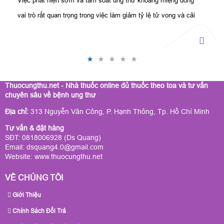
Việc phát hiện sớm và tầm soát ung thư khoang miệng đóng
vai trò rất quan trọng trong việc làm giảm tỷ lệ tử vong và cải
thiện chất lượng cuộc sống của người mắc bệnh
Thuocungthu.net - Nhà thuốc online đủ thuốc theo toa và tư vấn
chuyên sâu về bệnh ung thư
Địa chỉ:
313 Nguyễn Văn Công, P. Hạnh Thông, Tp. Hồ Chí Minh
Tư vấn & đặt hàng
SĐT: 0818006928 (Ds Quang)
Email: dsquang4.0@gmail.com
Website:
www.thuocungthu.net
VỀ CHÚNG TÔI
Giới Thiệu
Chính Sách Đổi Trả