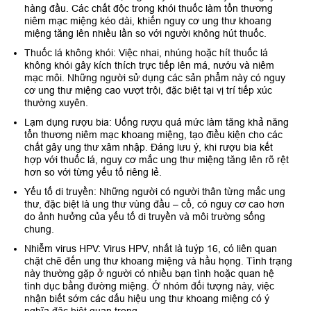
hàng đầu. Các chất độc trong khói thuốc làm tổn thương
niêm mạc miệng kéo dài, khiến nguy cơ ung thư khoang
miệng tăng lên nhiều lần so với người không hút thuốc.
Thuốc lá không khói: Việc nhai, nhúng hoặc hít thuốc lá
không khói gây kích thích trực tiếp lên má, nướu và niêm
mạc môi. Những người sử dụng các sản phẩm này có nguy
cơ ung thư miệng cao vượt trội, đặc biệt tại vị trí tiếp xúc
thường xuyên.
Lạm dụng rượu bia: Uống rượu quá mức làm tăng khả năng
tổn thương niêm mạc khoang miệng, tạo điều kiện cho các
chất gây ung thư xâm nhập. Đáng lưu ý, khi rượu bia kết
hợp với thuốc lá, nguy cơ mắc ung thư miệng tăng lên rõ rệt
hơn so với từng yếu tố riêng lẻ.
Yếu tố di truyền: Những người có người thân từng mắc ung
thư, đặc biệt là ung thư vùng đầu – cổ, có nguy cơ cao hơn
do ảnh hưởng của yếu tố di truyền và môi trường sống
chung.
Nhiễm virus HPV: Virus HPV, nhất là tuýp 16, có liên quan
chặt chẽ đến ung thư khoang miệng và hầu họng. Tình trạng
này thường gặp ở người có nhiều bạn tình hoặc quan hệ
tình dục bằng đường miệng. Ở nhóm đối tượng này, việc
nhận biết sớm các dấu hiệu ung thư khoang miệng có ý
nghĩa đặc biệt quan trọng.