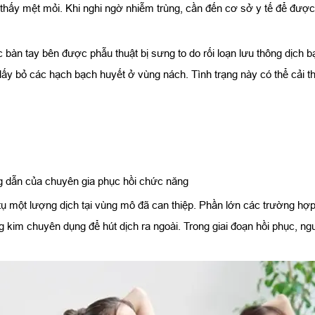
hấy mệt mỏi. Khi nghi ngờ nhiễm trùng, cần đến cơ sở y tế để được b
c bàn tay bên được phẫu thuật bị sưng to do rối loạn lưu thông dịch 
 lấy bỏ các hạch bạch huyết ở vùng nách. Tình trạng này có thể cải t
g dẫn của chuyên gia phục hồi chức năng
h tụ một lượng dịch tại vùng mô đã can thiệp. Phần lớn các trường hợ
ng kim chuyên dụng để hút dịch ra ngoài. Trong giai đoạn hồi phục, n