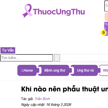
Th
0
0
TRANG CHỦ
SẢN PHẨM
THÀNH PHẦN
B
Tư Vấn
Home
Bệnh ung thư
Ung thư vú
Khi
Khi nào nên phẫu thuật un
Tác giả:
Trần Bình
Ngày cập nhật: 16 tháng 3 2026