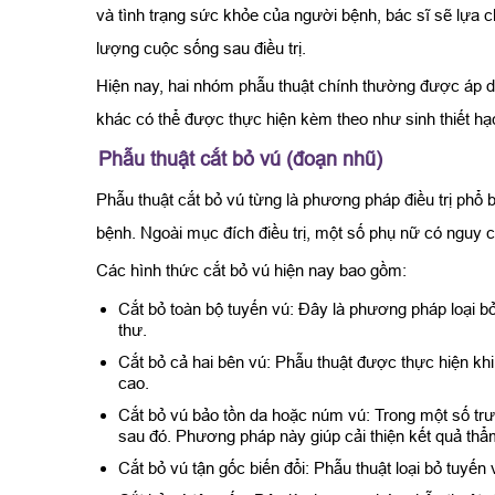
và tình trạng sức khỏe của người bệnh, bác sĩ sẽ lựa 
lượng cuộc sống sau điều trị.
Hiện nay, hai nhóm phẫu thuật chính thường được áp dụng
khác có thể được thực hiện kèm theo như sinh thiết hạc
Phẫu thuật cắt bỏ vú (đoạn nhũ)
Phẫu thuật cắt bỏ vú từng là phương pháp điều trị phổ b
bệnh. Ngoài mục đích điều trị, một số phụ nữ có nguy 
Các hình thức cắt bỏ vú hiện nay bao gồm:
Cắt bỏ toàn bộ tuyến vú: Đây là phương pháp loại bỏ
thư.
Cắt bỏ cả hai bên vú: Phẫu thuật được thực hiện k
cao.
Cắt bỏ vú bảo tồn da hoặc núm vú: Trong một số trườ
sau đó. Phương pháp này giúp cải thiện kết quả th
Cắt bỏ vú tận gốc biến đổi: Phẫu thuật loại bỏ tuyến