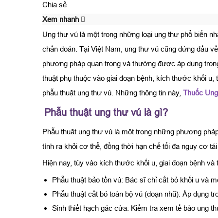
Chia sẻ
Xem nhanh
Ung thư vú là một trong những loại ung thư phổ biến n
chẩn đoán. Tại Việt Nam, ung thư vú cũng đứng đầu về 
phương pháp quan trọng và thường được áp dụng trong 
thuật phụ thuộc vào giai đoạn bệnh, kích thước khối u, t
phẫu thuật ung thư vú. Những thông tin này,
Thuốc Ung
Phẫu thuật ung thư vú là gì?
Phẫu thuật ung thư vú là một trong những phương pháp đ
tính ra khỏi cơ thể, đồng thời hạn chế tối đa nguy cơ tái
Hiện nay, tùy vào kích thước khối u, giai đoạn bệnh và
Phẫu thuật bảo tồn vú: Bác sĩ chỉ cắt bỏ khối u và 
Phẫu thuật cắt bỏ toàn bộ vú (đoạn nhũ): Áp dụng tr
Sinh thiết hạch gác cửa: Kiểm tra xem tế bào ung t