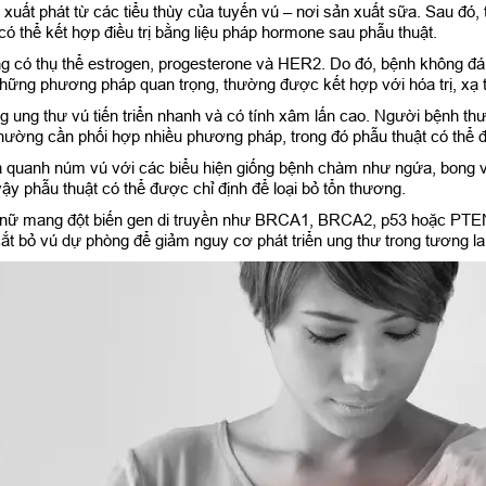
 xuất phát từ các tiểu thùy của tuyến vú – nơi sản xuất sữa. Sau đó
có thể kết hợp điều trị bằng liệu pháp hormone sau phẫu thuật.
ng có thụ thể estrogen, progesterone và HER2. Do đó, bệnh không đ
hững phương pháp quan trọng, thường được kết hợp với hóa trị, xạ tr
 ung thư vú tiến triển nhanh và có tính xâm lấn cao. Người bệnh th
 thường cần phối hợp nhiều phương pháp, trong đó phẫu thuật có thể đ
a quanh núm vú với các biểu hiện giống bệnh chàm như ngứa, bong vả
vậy phẫu thuật có thể được chỉ định để loại bỏ tổn thương.
 nữ mang đột biến gen di truyền như BRCA1, BRCA2, p53 hoặc PTEN
ắt bỏ vú dự phòng để giảm nguy cơ phát triển ung thư trong tương lai