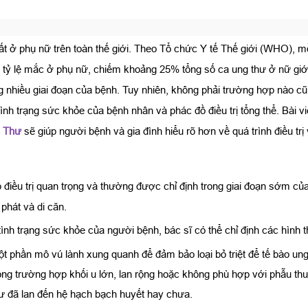
hất ở phụ nữ trên toàn thế giới. Theo Tổ chức Y tế Thế giới (WHO), 
tỷ lệ mắc ở phụ nữ, chiếm khoảng 25% tổng số ca ung thư ở nữ giới. 
nhiều giai đoạn của bệnh. Tuy nhiên, không phải trường hợp nào cũn
ình trạng sức khỏe của bệnh nhân và phác đồ điều trị tổng thể. Bài viế
 Thư
sẽ giúp người bệnh và gia đình hiểu rõ hơn về quá trình điều trị 
iều trị quan trọng và thường được chỉ định trong giai đoạn sớm của 
 phát và di căn.
 tình trạng sức khỏe của người bệnh, bác sĩ có thể chỉ định các hình
một phần mô vú lành xung quanh để đảm bảo loại bỏ triệt để tế bào un
ong trường hợp khối u lớn, lan rộng hoặc không phù hợp với phẫu thu
hư đã lan đến hệ hạch bạch huyết hay chưa.