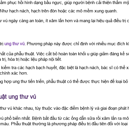
nhằm phục hồi hình dạng bầu ngực, giúp người bệnh cải thiện thẩm mỹ
căn: Như hạch nách, hạch trên đòn hoặc các mô mềm xung quanh.
ư vú ngày càng an toàn, ít xâm lấn hơn và mang lại hiệu quả điều trị 
trị
ung thư vú
. Phương pháp này được chỉ định với nhiều mục đích 
hất của phẫu thuật. Việc cắt bỏ hoàn toàn khối u giúp giảm đáng kể s
ị, hóa trị hoặc liệu pháp nội tiết.
iểm tra các hạch bạch huyết, đặc biệt là hạch nách, bác sĩ có thể x
 chính xác hơn.
hợp ung thư tiến triển, phẫu thuật có thể được thực hiện để loại bỏ 
uật ung thư vú
ư vú khác nhau, tùy thuộc vào đặc điểm bệnh lý và giai đoạn phát h
ú phổ biến nhất. Bệnh bắt đầu từ các ống dẫn sữa rồi xâm lấn ra mô
u. Phẫu thuật thường là phương pháp điều trị đầu tiên đối với loại 