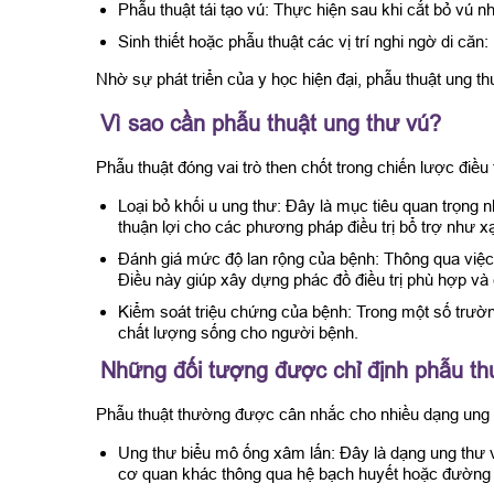
Phẫu thuật tái tạo vú: Thực hiện sau khi cắt bỏ vú 
Sinh thiết hoặc phẫu thuật các vị trí nghi ngờ di 
Nhờ sự phát triển của y học hiện đại, phẫu thuật ung th
Vì sao cần phẫu thuật ung thư vú?
Phẫu thuật đóng vai trò then chốt trong chiến lược điều 
Loại bỏ khối u ung thư: Đây là mục tiêu quan trọng n
thuận lợi cho các phương pháp điều trị bổ trợ như xạ tr
Đánh giá mức độ lan rộng của bệnh: Thông qua việc k
Điều này giúp xây dựng phác đồ điều trị phù hợp và
Kiểm soát triệu chứng của bệnh: Trong một số trường 
chất lượng sống cho người bệnh.
Những đối tượng được chỉ định phẫu th
Phẫu thuật thường được cân nhắc cho nhiều dạng ung th
Ung thư biểu mô ống xâm lấn: Đây là dạng ung thư v
cơ quan khác thông qua hệ bạch huyết hoặc đường má