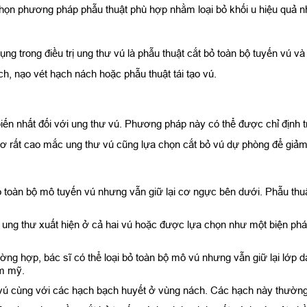
chọn phương pháp phẫu thuật phù hợp nhằm loại bỏ khối u hiệu quả 
 trong điều trị ung thư vú là phẫu thuật cắt bỏ toàn bộ tuyến vú và 
h, nạo vét hạch nách hoặc phẫu thuật tái tạo vú.
iến nhất đối với ung thư vú. Phương pháp này có thể được chỉ định tr
cơ rất cao mắc ung thư vú cũng lựa chọn cắt bỏ vú dự phòng để giảm 
 toàn bộ mô tuyến vú nhưng vẫn giữ lại cơ ngực bên dưới. Phẫu thuật
hi ung thư xuất hiện ở cả hai vú hoặc được lựa chọn như một biện p
ng hợp, bác sĩ có thể loại bỏ toàn bộ mô vú nhưng vẫn giữ lại lớp d
ẩm mỹ.
 vú cùng với các hạch bạch huyết ở vùng nách. Các hạch này thường là