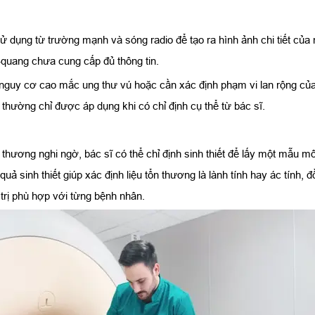
 sử dụng từ trường mạnh và sóng radio để tạo ra hình ảnh chi tiết
-quang chưa cung cấp đủ thông tin.
guy cơ cao mắc ung thư vú hoặc cần xác định phạm vi lan rộng của tổ
hường chỉ được áp dụng khi có chỉ định cụ thể từ bác sĩ.
thương nghi ngờ, bác sĩ có thể chỉ định sinh thiết để lấy một mẫu m
ả sinh thiết giúp xác định liệu tổn thương là lành tính hay ác tính, đ
trị phù hợp với từng bệnh nhân.