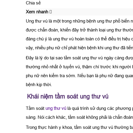
Chia sẻ
Xem nhanh
Ung thư vú là một trong những bệnh ung thư phổ biến nh
được chẩn đoán, khiến đây trở thành loại ung thư thườ
đáng chú ý là ung thư vú hoàn toàn có thể điều trị hiệu
vậy, nhiều phụ nữ chỉ phát hiện bệnh khi ung thư đã tiến
Đây là lý do tại sao tầm soát ung thư vú ngày càng đư
thường nhỏ nhất ở tuyến vú, thậm chí trước khi người b
phụ nữ nên kiểm tra sớm. Nếu bạn là phụ nữ đang quan
bệnh kịp thời.
Khái niệm tầm soát ung thư vú
Tầm soát
ung thư vú
là quá trình sử dụng các phương p
sàng. Nói cách khác, tầm soát không phải là chẩn đoán
Trong thực hành y khoa, tầm soát ung thư vú thường 