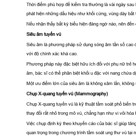
Thời điểm phù hợp để kiểm tra thường là vài ngày sau k
phát hiện những dấu hiệu như khối cứng, vùng dày bất t
Nếu nhận thấy bất kỳ biểu hiện đáng ngờ nào, nên đến c
Siêu âm tuyến vú
Siêu âm là phương pháp sử dụng sóng âm tần số cao để 
với độ chính xác khá cao.
Phương pháp này đặc biệt hữu ích đối với phụ nữ trẻ 
âm, bác sĩ có thể phân biệt khối u đặc với nang chứa dị
Một ưu điểm lớn của siêu âm là không xâm lấn, không sử
Chụp X-quang tuyến vú (Mammography)
Chụp X-quang tuyến vú là kỹ thuật tầm soát phổ biến t
thay đổi rất nhỏ trong mô vú, chẳng hạn như vi vôi hóa
Việc chụp định kỳ theo khuyến cáo của bác sĩ giúp tă
quan trọng trong chương trình tầm soát ung thư vú tại n