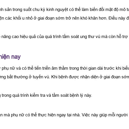
h sản trong suốt chu kỳ kinh nguyệt có thể làm biến đổi mật độ mô t
iện các khối u nhỏ ở giai đoạn sớm trở nên khó khăn hơn. Điều này đặ
p nâng cao hiệu quả của quá trình tầm soát ung thư vú mà còn hỗ trợ b
hiện nay
hụ nữ và có thể tiến triển âm thầm trong thời gian dài trước khi biểu
hững bất thường ở tuyến vú. Khi bệnh được nhận diện ở giai đoạn sớm
ong quá trình kiểm tra và tầm soát bệnh lý này.
n mà phụ nữ có thể thực hiện ngay tại nhà. Việc này giúp mỗi người 