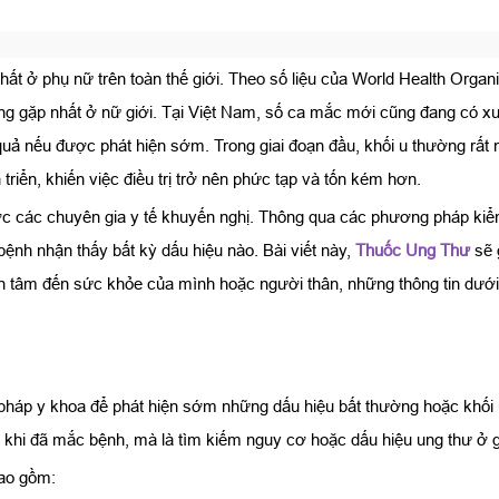
ất ở phụ nữ trên toàn thế giới. Theo số liệu của World Health Organ
ng gặp nhất ở nữ giới. Tại Việt Nam, số ca mắc mới cũng đang có x
 quả nếu được phát hiện sớm. Trong giai đoạn đầu, khối u thường rất 
 triển, khiến việc điều trị trở nên phức tạp và tốn kém hơn.
ợc các chuyên gia y tế khuyến nghị. Thông qua các phương pháp kiểm 
ệnh nhận thấy bất kỳ dấu hiệu nào. Bài viết này,
Thuốc Ung Thư
sẽ 
 tâm đến sức khỏe của mình hoặc người thân, những thông tin dưới
háp y khoa để phát hiện sớm những dấu hiệu bất thường hoặc khối u
 khi đã mắc bệnh, mà là tìm kiếm nguy cơ hoặc dấu hiệu ung thư ở g
bao gồm: