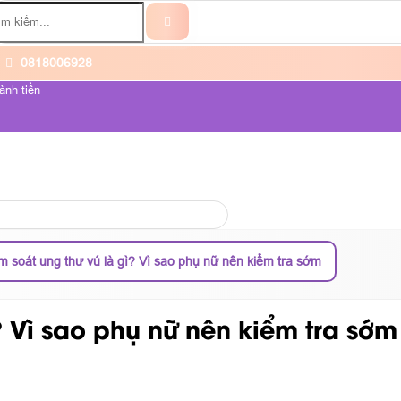
0818006928
ành tiền
ỆNH UNG THƯ
VỀ CHÚNG TÔI
 soát ung thư vú là gì? Vì sao phụ nữ nên kiểm tra sớm
? Vì sao phụ nữ nên kiểm tra sớm