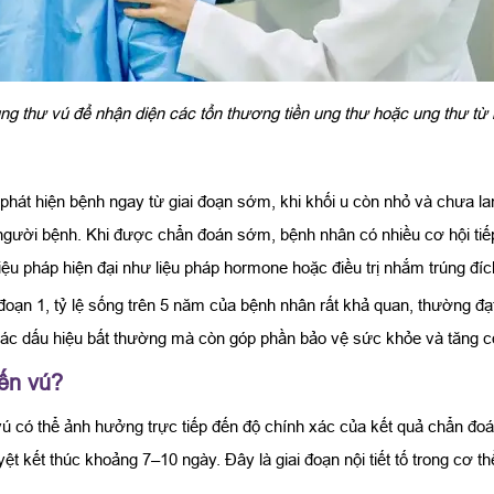
ng thư vú​ để nhận diện các tổn thương tiền ung thư hoặc ung thư từ
 phát hiện bệnh ngay từ giai đoạn sớm, khi khối u còn nhỏ và chưa l
ho người bệnh. Khi được chẩn đoán sớm, bệnh nhân có nhiều cơ hội t
c liệu pháp hiện đại như liệu pháp hormone hoặc điều trị nhắm trúng đí
i đoạn 1, tỷ lệ sống trên 5 năm của bệnh nhân rất khả quan, thường 
các dấu hiệu bất thường mà còn góp phần bảo vệ sức khỏe và tăng cơ
yến vú?
vú có thể ảnh hưởng trực tiếp đến độ chính xác của kết quả chẩn đoá
yệt kết thúc khoảng 7–10 ngày. Đây là giai đoạn nội tiết tố trong cơ