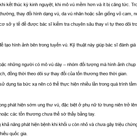
hi kết thúc kỳ kinh nguyệt, khi mô vú mềm hơn và ít bị căng tức. Tro
hường, thay đổi hình dạng vú, da vú nhăn hoặc sần giống vỏ cam, núm
ơ sở y tế để được bác sĩ kiểm tra chuyên sâu thay vì tự theo dõi tron
tạo hình ảnh bên trong tuyến vú. Kỹ thuật này giúp bác sĩ đánh giá 
hoặc những người có mô vú dày – nhóm đối tượng mà hình ảnh chụp X
ch, đồng thời theo dõi sự thay đổi của tổn thương theo thời gian.
 dụng tia bức xạ nên có thể thực hiện nhiều lần trong quá trình tầm
rong phát hiện sớm ung thư vú, đặc biệt ở phụ nữ từ trung niên trở 
 hoặc các tổn thương chưa thể sờ thấy bằng tay.
ng khả năng phát hiện bệnh khi khối u còn nhỏ và chưa gây triệu c
hiều quốc gia.