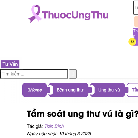
Th
0
0
TRANG CHỦ
SẢN PHẨM
THÀNH PHẦN
B
Tư Vấn
Home
Bệnh ung thư
Ung thư vú
Tầm
Tầm soát ung thư vú là gì
Tác giả:
Trần Bình
Ngày cập nhật: 10 tháng 3 2026