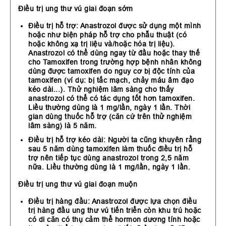
Điều trị ung thư vú giai đoạn sớm
Điều trị hỗ trợ: Anastrozol được sử dụng một mình
hoặc như biện pháp hỗ trợ cho phẫu thuật (có
hoặc không xạ trị liệu và/hoặc hóa trị liệu).
Anastrozol có thể dùng ngay từ đầu hoặc thay thế
cho Tamoxifen trong trường hợp bệnh nhân không
dùng được tamoxifen do nguy cơ bị độc tính của
tamoxifen (ví dụ: bị tắc mạch, chảy máu âm đạo
kéo dài...). Thử nghiệm lâm sàng cho thấy
anastrozol có thể có tác dụng tốt hơn tamoxifen.
Liều thường dùng là 1 mg/lần, ngày 1 lần. Thời
gian dùng thuốc hỗ trợ (căn cứ trên thử nghiệm
lâm sàng) là 5 năm.
Điều trị hỗ trợ kéo dài: Người ta cũng khuyên rằng
sau 5 năm dùng tamoxifen làm thuốc điều trị hỗ
trợ nên tiếp tục dùng anastrozol trong 2,5 năm
nữa. Liều thường dùng là 1 mg/lần, ngày 1 lần.
Điều trị ung thư vú giai đoạn muộn
Điều trị hàng đầu: Anastrozol được lựa chọn điều
trị hàng đầu ung thư vú tiến triển còn khu trú hoặc
có di căn có thụ cảm thể hormon dương tính hoặc