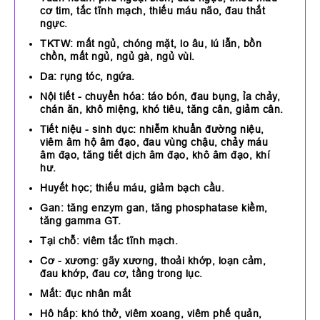
cơ tim, tắc tĩnh mạch, thiếu máu não, đau thắt
ngực.
TKTW: mất ngủ, chóng mặt, lo âu, lú lẫn, bồn
chồn, mất ngủ, ngủ gà, ngủ vùi.
Da: rụng tóc, ngứa.
Nội tiết - chuyển hóa: táo bón, đau bụng, ỉa chảy,
chán ăn, khô miệng, khó tiêu, tăng cân, giảm cân.
Tiết niệu - sinh dục: nhiễm khuẩn đường niệu,
viêm âm hộ âm đạo, đau vùng chậu, chảy máu
âm đạo, tăng tiết dịch âm đạo, khô âm đạo, khí
hư.
Huyết học; thiếu máu, giảm bạch cầu.
Gan: tăng enzym gan, tăng phosphatase kiềm,
tăng gamma GT.
Tại chỗ: viêm tắc tĩnh mạch.
Cơ - xương: gãy xương, thoải khớp, loạn cảm,
đau khớp, đau cơ, tầng trong lục.
Mắt: đục nhân mắt
Hô hấp: khó thở, viêm xoang, viêm phế quản,