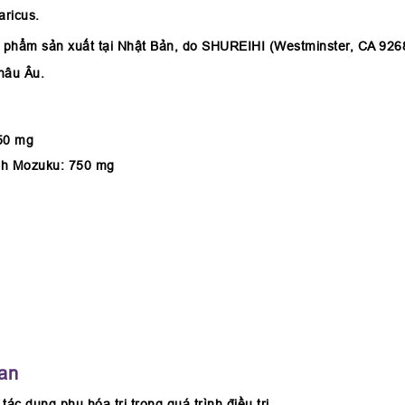
aricus.
phẩm sản xuất tại Nhật Bản, do SHUREIHI (Westminster, CA 9268
hâu Âu.
750 mg
ạnh Mozuku: 750 mg
an
tác dụng phụ hóa trị trong quá trình điều trị.