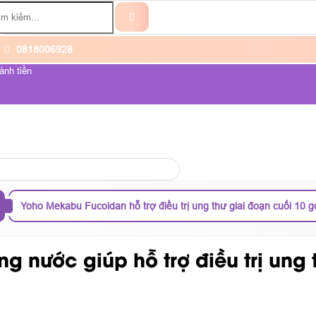
0818006928
ành tiền
ỆNH UNG THƯ
VỀ CHÚNG TÔI
Yoho Mekabu Fucoidan hỗ trợ điều trị ung thư giai đoạn cuối 10 g
nước giúp hỗ trợ điều trị ung t