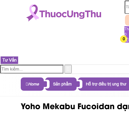
Th
0
0
TRANG CHỦ
SẢN PHẨM
THÀNH PHẦN
B
Tư Vấn
Home
Sản phẩm
Hỗ trợ điều trị ung thư
Yoho Mekabu Fucoidan dạng 