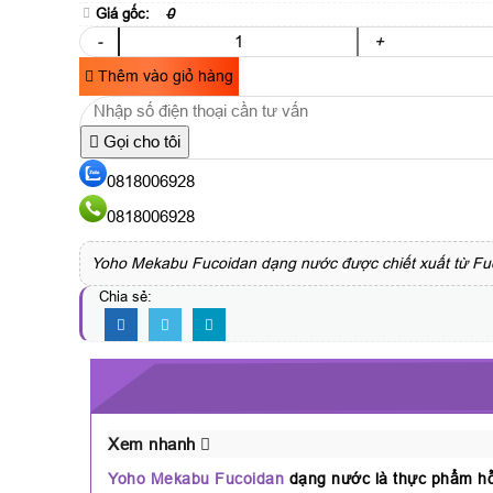
Giá gốc:
0
-
+
Thêm vào giỏ hàng
Gọi cho tôi
0818006928
0818006928
Yoho Mekabu Fucoidan dạng nước được chiết xuất từ Fucoi
Chia sẻ:
Xem nhanh
Yoho Mekabu Fucoidan
dạng nước là thực phẩm hỗ 