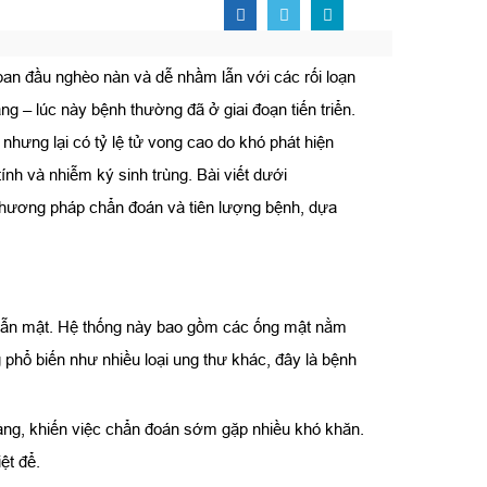
ban đầu nghèo nàn và dễ nhầm lẫn với các rối loạn
g – lúc này bệnh thường đã ở giai đoạn tiến triển.
nhưng lại có tỷ lệ tử vong cao do khó phát hiện
h và nhiễm ký sinh trùng. Bài viết dưới
phương pháp chẩn đoán và tiên lượng bệnh, dựa
g dẫn mật. Hệ thống này bao gồm các ống mật nằm
 phổ biến như nhiều loại ung thư khác, đây là bệnh
 ràng, khiến việc chẩn đoán sớm gặp nhiều khó khăn.
ệt để.