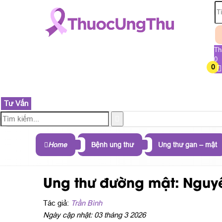
Th
0
0
TRANG CHỦ
SẢN PHẨM
THÀNH PHẦN
B
Tư Vấn
Home
Bệnh ung thư
Ung thư gan – mật
Ung thư đường mật: Nguyên
Tác giả:
Trần Bình
Ngày cập nhật: 03 tháng 3 2026