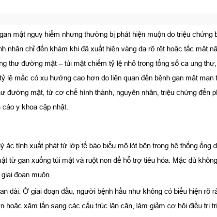
h gan mật nguy hiểm nhưng thường bị phát hiện muộn do triệu chứng 
nh nhân chỉ đến khám khi đã xuất hiện vàng da rõ rệt hoặc tắc mật nặn
 thư đường mật – túi mật chiếm tỷ lệ nhỏ trong tổng số ca ung thư, 
ỷ lệ mắc có xu hướng cao hơn do liên quan đến bệnh gan mật mạn tín
hư đường mật, từ cơ chế hình thành, nguyên nhân, triệu chứng đến 
n cáo y khoa cập nhật.
 ác tính xuất phát từ lớp tế bào biểu mô lót bên trong hệ thống ốn
t từ gan xuống túi mật và ruột non để hỗ trợ tiêu hóa. Mặc dù không
giai đoạn muộn.
gian dài. Ở giai đoạn đầu, người bệnh hầu như không có biểu hiện rõ
ớn hoặc xâm lấn sang các cấu trúc lân cận, làm giảm cơ hội điều trị tri