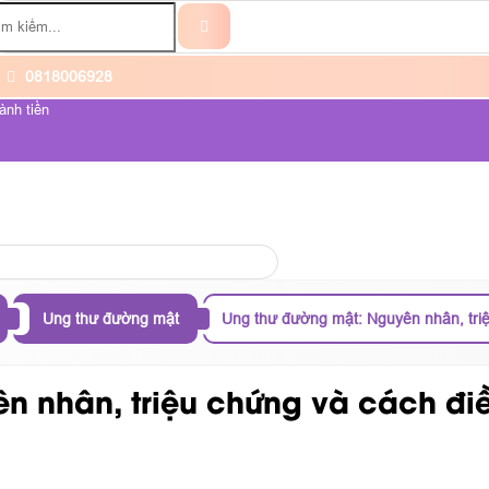
0818006928
ành tiền
ỆNH UNG THƯ
VỀ CHÚNG TÔI
Ung thư đường mật
Ung thư đường mật: Nguyên nhân, triệ
 nhân, triệu chứng và cách điều