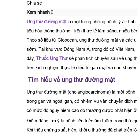
Chia sẻ
Xem nhanh
Ung thư đường mật
là một trong những bệnh lý ác tín
tiêu hóa thông thường. Trên thực tế lâm sàng, nhiều bệ
Theo số liệu từ Globocan, ung thư đường mật và các ung
sớm. Tại khu vực Đông Nam Á, trong đó có Việt Nam, t
đây,
Thuốc Ung Thư
sẽ phân tích chuyên sâu về ung t
trên kinh nghiệm thực tế điều trị gan mật và các khuyế
Tìm hiểu về ung thư đường mật
Ung thư đường mật (cholangiocarcinoma) là một bệnh lý
trong gan và ngoài gan, có nhiệm vụ vận chuyển dịch mậ
có mức độ nguy hiểm cao do thường được phát hiện ở 
Điểm đáng lưu ý là bệnh tiến triển âm thầm trong thời 
Khi triệu chứng xuất hiện, khối u thường đã phát triển l