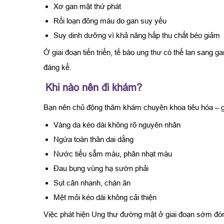
Xơ gan mật thứ phát
Rối loạn đông máu do gan suy yếu
Suy dinh dưỡng vì khả năng hấp thu chất béo giảm
Ở giai đoạn tiến triển, tế bào ung thư có thể lan sang 
đáng kể.
Khi nào nên đi khám?
Bạn nên chủ động thăm khám chuyên khoa tiêu hóa – g
Vàng da kéo dài không rõ nguyên nhân
Ngứa toàn thân dai dẳng
Nước tiểu sẫm màu, phân nhạt màu
Đau bụng vùng hạ sườn phải
Sụt cân nhanh, chán ăn
Mệt mỏi kéo dài không cải thiện
Việc phát hiện Ung thư đường mật ở giai đoạn sớm đóng v