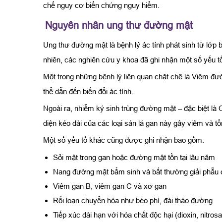
chế nguy cơ biến chứng nguy hiểm.
Nguyên nhân ung thư đường mật
Ung thư đường mật là bệnh lý ác tính phát sinh từ lớp 
nhiên, các nghiên cứu y khoa đã ghi nhận một số yếu t
Một trong những bệnh lý liên quan chặt chẽ là Viêm đư
thể dẫn đến biến đổi ác tính.
Ngoài ra, nhiễm ký sinh trùng đường mật – đặc biệt là 
diện kéo dài của các loại sán lá gan này gây viêm và 
Một số yếu tố khác cũng được ghi nhận bao gồm:
Sỏi mật trong gan hoặc đường mật tồn tại lâu năm
Nang đường mật bẩm sinh và bất thường giải phẫu
Viêm gan B, viêm gan C và xơ gan
Rối loạn chuyển hóa như béo phì, đái tháo đường
Tiếp xúc dài hạn với hóa chất độc hại (dioxin, nitros