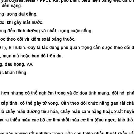
ythrodysesthesia - PPE): Rất phổ biến, biểu hiện bằng việc da ở 
ẹ đến nặng.
ng lượng dai dẳng.
đôi khi gây mất nước.
ởng đến dinh dưỡng và chất lượng cuộc sống.
ợc theo dõi và kiểm soát bằng thuốc.
), Bilirubin. Đây là tác dụng phụ quan trọng cần được theo dõi 
, mụn mủ hoặc ban đỏ trên da.
, đau họng, v.v.
ặc khàn tiếng.
 hơn nhưng có thể nghiêm trọng và đe dọa tính mạng, đòi hỏi ph
p tính, có thể gây tử vong. Cần theo dõi chức năng gan rất chặt 
 là chảy máu đường tiêu hóa, chảy máu cam nặng hoặc xuất huyết
y ra thiếu máu cục bộ cơ tim/nhồi máu cơ tim (đau ngực, khó thở
m gặp nhưng rất nghiêm trọng, cần can thiệp phẫu thuật khẩn cấ