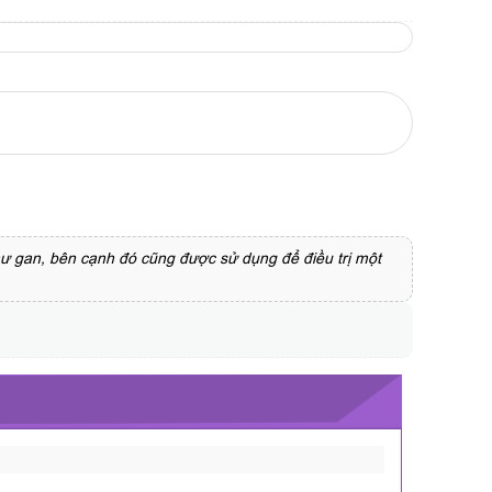
hư gan, bên cạnh đó cũng được sử dụng để điều trị một