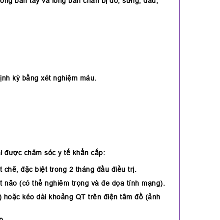
lòng bàn tay và lòng bàn chân bị đỏ, sưng, đau,
định kỳ bằng xét nghiệm máu.
ải được chăm sóc y tế khẩn cấp:
chẽ, đặc biệt trong 2 tháng đầu điều trị.
 não (có thể nghiêm trọng và đe dọa tính mạng).
) hoặc kéo dài khoảng QT trên điện tâm đồ (ảnh
p.