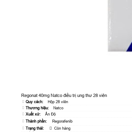
Regonat 40mg Natco điều trị ung thư 28 viên
Quy cách:
Hộp 28 viên
Thương hiệu:
Natco
Xuất xứ:
Ấn Độ
Thành phần:
Regorafenib
Trạng thái:
Còn hàng