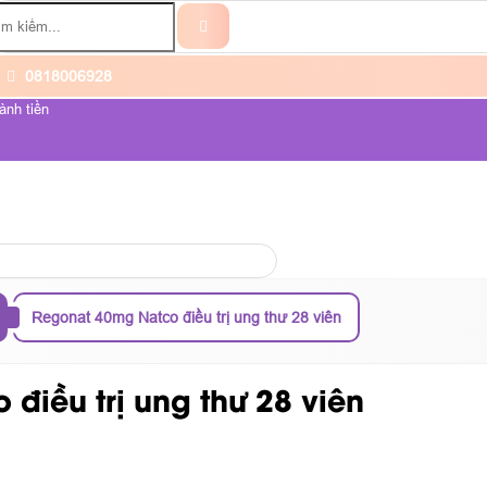
0818006928
ành tiền
ỆNH UNG THƯ
VỀ CHÚNG TÔI
Regonat 40mg Natco điều trị ung thư 28 viên
điều trị ung thư 28 viên