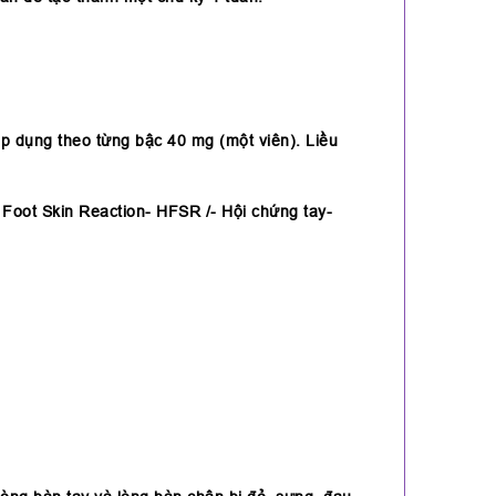
áp dụng theo từng bậc 40 mg (một viên). Liều
 Foot Skin Reaction- HFSR /- Hội chứng tay-