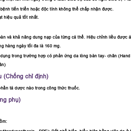
i bệnh tiến triển hoặc độc tính không thể chấp nhận được.
 hiệu quả tốt nhất.
oàn và khả năng dung nạp của từng cá thể. Hiệu chỉnh liều được 
ng hàng ngày tối đa là 160 mg.
 dụng trong trường hợp có phản ứng da lòng bàn tay- chân (Hand
ân)
 (Chống chỉ định)
phần tá dược nào trong công thức thuốc.
ng phụ)
gồm: