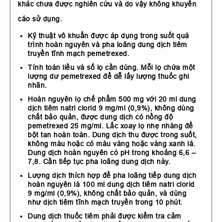
khác chưa được nghiên cứu và do vậy không khuyến
cáo sử dụng.
Kỹ thuật vô khuẩn được áp dụng trong suốt quá
trình hoàn nguyên và pha loãng dung dịch tiêm
truyền tĩnh mạch pemetrexed.
Tính toán liều và số lọ cần dùng. Mỗi lọ chứa một
lượng dư pemetrexed để dễ lấy lượng thuốc ghi
nhãn.
Hoàn nguyên lọ chế phẩm 500 mg với 20 ml dung
dịch tiêm natri clorid 9 mg/ml (0,9%), không dùng
chất bảo quản, được dung dịch có nồng độ
pemetrexed 25 mg/ml. Lắc xoay lọ nhẹ nhàng để
bột tan hoàn toàn. Dung dịch thu được trong suốt,
không màu hoặc có màu vàng hoặc vàng xanh lá.
Dung dịch hoàn nguyên có pH trong khoảng 6,6 –
7,8. Cần tiếp tục pha loãng dung dịch này.
Lượng dịch thích hợp để pha loãng tiếp dung dịch
hoàn nguyên là 100 ml dung dịch tiêm natri clorid
9 mg/ml (0,9%), không chất bảo quản, và dùng
như dịch tiêm tĩnh mạch truyền trong 10 phút.
Dung dịch thuốc tiêm phải được kiểm tra cảm