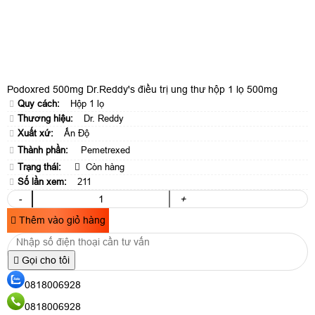
Podoxred 500mg Dr.Reddy's điều trị ung thư hộp 1 lọ 500mg
Quy cách:
Hộp 1 lọ
Thương hiệu:
Dr. Reddy
Xuất xứ:
Ấn Độ
Thành phần:
Pemetrexed
Trạng thái:
Còn hàng
Số lần xem:
211
-
+
Thêm vào giỏ hàng
Gọi cho tôi
0818006928
0818006928