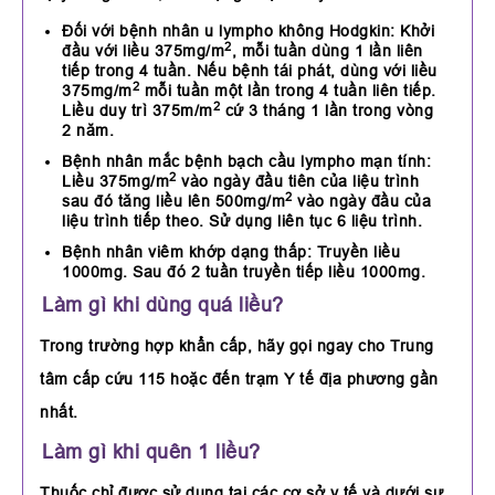
Đối với bệnh nhân u lympho không Hodgkin: Khởi
2
đầu với liều 375mg/m
, mỗi tuần dùng 1 lần liên
tiếp trong 4 tuần. Nếu bệnh tái phát, dùng với liều
2
375mg/m
mỗi tuần một lần trong 4 tuần liên tiếp.
2
Liều duy trì 375m/m
cứ 3 tháng 1 lần trong vòng
2 năm.
Bệnh nhân mắc bệnh bạch cầu lympho mạn tính:
2
Liều 375mg/m
vào ngày đầu tiên của liệu trình
2
sau đó tăng liều lên 500mg/m
vào ngày đầu của
liệu trình tiếp theo. Sử dụng liên tục 6 liệu trình.
Bệnh nhân viêm khớp dạng thấp: Truyền liều
1000mg. Sau đó 2 tuần truyền tiếp liều 1000mg.
Làm gì khi dùng quá liều?
Trong trường hợp khẩn cấp, hãy gọi ngay cho Trung
tâm cấp cứu 115 hoặc đến trạm Y tế địa phương gần
nhất.
Làm gì khi quên 1 liều?
Thuốc chỉ được sử dụng tại các cơ sở y tế và dưới sự