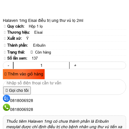
Halaven 1mg Eisai điều trị ung thư vú lọ 2ml
Quy cách:
Hộp 1 lọ
Thương hiệu:
Eisai
Xuất xứ:
Ý
Thành phần:
Eribulin
Trạng thái:
Còn hàng
Số lần xem:
137
-
+
Thêm vào giỏ hàng
Gọi cho tôi
0818006928
0818006928
Thuốc tiêm Halaven 1mg có chưa thành phần là Eribulin
mesylat được chỉ định điều trị cho bệnh nhân ung thư vú tiến xa