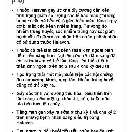
phụ)
Thuốc Halaven gây ức chế tủy xương dẫn đến
tình trạng giảm số lượng các tế bào máu (thường
là bạch cầu và tiểu cầu) gây thiếu máu, tăng nguy
cơ bị mắc các bệnh nhiễm trùng. Tử vong do
nhiễm trùng huyết, sốc nhiễm trùng hay sốt giảm
bạch cầu đã được ghi nhận trên những bệnh nhân
có sử dụng thuốc Halaven.
Thuốc có thể làm các bệnh thần kinh ngoại biên
tiến triển nặng hơn. Nghiên cứu trên lâm sàng đã
chỉ ra Halaven có thể làm tăng tiến triển bệnh
thần kinh ngoại biên độ 2 sau 4 chu kỳ điều trị.
Tạo trạng thái mệt mỏi, xuất hiện các hội chứng
đau cơ xương khớp, rụng tóc. Nhiễm trùng huyết
cũng có thể xảy ra.
Gây độc tính với đường tiêu hóa, biểu hiện trên
lâm sàng viêm miệng, chán ăn, nôn, buồn nôn,
táo bón hay tiêu chảy...
Tăng men gan xảy ra sớm ở chu kỳ 1 và chu kỷ 2
trên những bệnh nhân đang điều trị bằng
Halaven.
Đau ngực, bị tiểu buốt tiểu rắt, ngứa hay đau rát