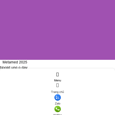
Metamed 2025
Nooijd ung o day
Menu
ĐĂNG KÝ TƯ VẤN
Trang chủ
Họ và tên
(*)
Số điện thoại
(*)
Zalo
Nhu cầu tư vấn điều trị
Có đang bị các bệnh lý khác không ?