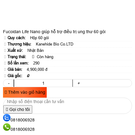
Fucoidan Life Nano giúp hỗ trợ điều trị ung thư 60 gói
Quy cách:
Hộp 60 gói
Thương hiệu:
Kanehide Bio Co.LTD
Xuất xứ:
Nhật Bản
Trạng thái:
Còn hàng
Số lần xem:
290
Giá bán:
4,900,000 đ
Giá gốc:
0
-
+
Thêm vào giỏ hàng
Gọi cho tôi
0818006928
0818006928