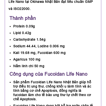
Life Nano tại Okinawa Nhật Bản đạt tiêu chuẩn GMP
và ISO22000.
Thành phần
Protein 0.09g
Lipid 0.42g
Carbohydrate 1.54g
Sodium 44.44, Lodine 0.006 mg
Kali 19.68 mg, Fucoidan 600 mg
Agaricus 100 mg
Nấm linh chi 50 mg
Công dụng của Fucoidan Life Nano
Sản phẩm Fucoidan Life Nano Nhật Bản giúp hỗ
trợ điều trị ung thư, chống khối u lành tính và ác
tính bằng cơ chế Apoptosis, đồng nghĩa là
fucoidan làm cho tế bào ung thư tự chết theo cơ
chế Apoptosis.
Fucoidan Life Nano dạng bột hỗ trợ ngăn chặn tế