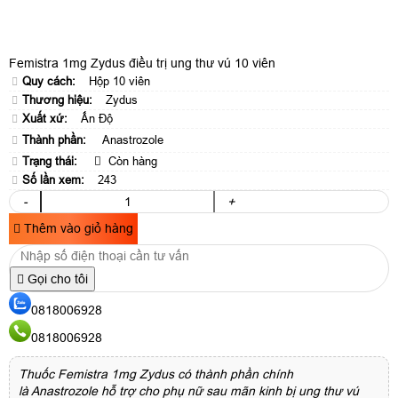
Femistra 1mg Zydus điều trị ung thư vú 10 viên
Quy cách:
Hộp 10 viên
Thương hiệu:
Zydus
Xuất xứ:
Ấn Độ
Thành phần:
Anastrozole
Trạng thái:
Còn hàng
Số lần xem:
243
-
+
Thêm vào giỏ hàng
Gọi cho tôi
0818006928
0818006928
Thuốc Femistra 1mg Zydus có thành phần chính
là Anastrozole hỗ trợ cho phụ nữ sau mãn kinh bị ung thư vú