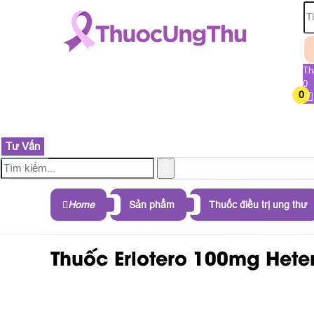
Th
0
0
TRANG CHỦ
SẢN PHẨM
THÀNH PHẦN
B
Tư Vấn
Home
Sản phẩm
Thuốc điều trị ung thư
Thuốc Erlotero 100mg Hetero