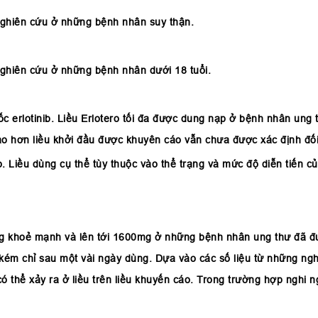
nghiên cứu ở những bệnh nhân suy thận.
nghiên cứu ở những bệnh nhân dưới 18 tuổi.
c erlotinib. Liều Erlotero tối đa được dung nạp ở bệnh nhân ung 
cao hơn liều khởi đầu được khuyên cáo vẫn chưa được xác định đối
. Liều dùng cụ thể tùy thuộc vào thể trạng và mức độ diễn tiến 
g khoẻ mạnh và lên tới 1600mg ở những bệnh nhân ung thư đã đượ
m chỉ sau một vài ngày dùng. Dựa vào các số liệu từ những ngh
ó thể xảy ra ở liều trên liều khuyến cáo. Trong trường hợp nghi 