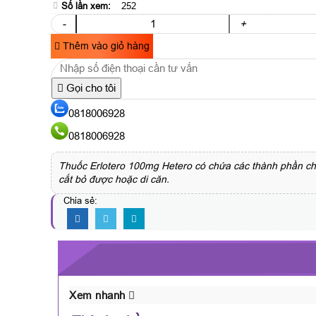
Số lần xem:
252
-
+
Thêm vào giỏ hàng
Gọi cho tôi
0818006928
0818006928
Thuốc Erlotero 100mg Hetero có chứa các thành phần chính
cắt bỏ được hoặc di căn.
Chia sẻ:
Xem nhanh