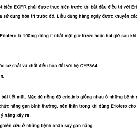
 biến EGFR phải được thực hiện trước khi bắt đầu điều trị với Er
ưa sử dụng hóa trị trước đó. Liều dùng hàng ngày được khuyến cáo
lotero là 100mg dùng ít nhất một giờ trước hoặc hai giờ sau kh
các cơ chất và chất điều hòa đối với hệ CYP3A4.
ần.
ự bài tiết mật. Mặc dù nồng độ erlotinib giống nhau ở những bệnh
chức năng gan bình thường, nên thận trọng khi dùng Erlotero ch
 ý nặng xảy ra.
 nghiên cứu ở những bệnh nhân suy gan nặng.