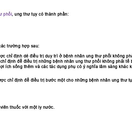
ư phổi
, ung thư tụy có thành phần:
 các trường hợp sau:
ợc chỉ định dé điều trị duy trì ở bệnh nhân ung thư phổi không phả
hỉ định để điều trị những bệnh nhân ung thư phổi không phải tế bà
đó. Lợi ích sống thêm và các tác dụng phụ có ý nghĩa lâm sàng kh
ược chỉ định để điều trị bước một cho những bệnh nhân ung thư tụy
iên thuốc với một ly nước.