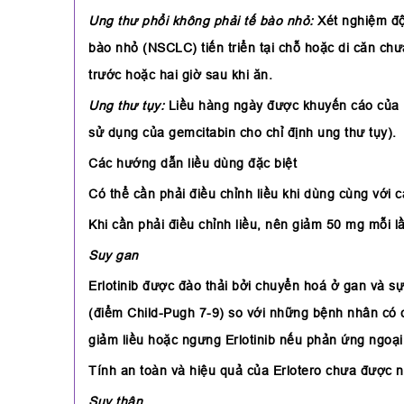
Ung thư phổi không phải tế bào nhỏ:
Xét nghiệm đột
bào nhỏ (NSCLC) tiến triển tại chỗ hoặc di căn ch
trước hoặc hai giờ sau khi ăn.
Ung thư tụy
:
Liều hàng ngày được khuyến cáo của Er
sử dụng của gemcitabin cho chỉ định ung thư tụy).
Các hướng dẫn liều dùng đặc biệt
Có thể cần phải điều chỉnh liều khi dùng cùng với 
Khi cần phải điều chỉnh liều, nên giảm 50 mg mỗi l
Suy gan
Erlotinib được đào thải bởi chuyển hoá ở gan và s
(điểm Child-Pugh 7-9) so với những bệnh nhân có 
giảm liều hoặc ngưng Erlotinib nếu phản ứng ngoại
Tính an toàn và hiệu quả của Erlotero chưa được
Suy thận