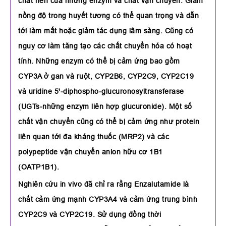
chất nền của những enzym và chất vận chuyển. Giảm
nồng độ trong huyết tương có thể quan trọng và dẫn
tới làm mất hoặc giảm tác dụng lâm sàng. Cũng có
nguy cơ làm tăng tạo các chất chuyển hóa có hoạt
tính. Những enzym có thể bị cảm ứng bao gồm
CYP3A ở gan và ruột, CYP2B6, CYP2C9, CYP2C19
và uridine 5'-diphospho-glucuronosyltransferase
(UGTs-những enzym liên hợp glucuronide). Một số
chất vận chuyển cũng có thể bị cảm ứng như protein
liên quan tới đa kháng thuốc (MRP2) và các
polypeptide vận chuyển anion hữu cơ 1B1
(OATP1B1).
Nghiên cứu in vivo đã chỉ ra rằng Enzalutamide là
chất cảm ứng mạnh CYP3A4 và cảm ứng trung bình
CYP2C9 và CYP2C19. Sử dụng đồng thời