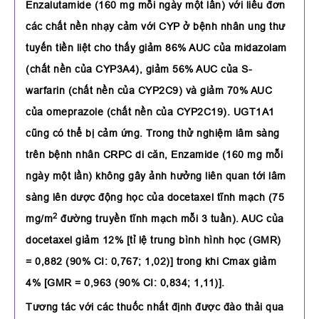
Enzalutamide (160 mg mỗi ngày một lần) với liều đơn
các chất nền nhạy cảm với CYP ở bệnh nhân ung thư
tuyến tiền liệt cho thấy giảm 86% AUC của midazolam
(chất nền của CYP3A4), giảm 56% AUC của S-
warfarin (chất nền của CYP2C9) và giảm 70% AUC
của omeprazole (chất nền của CYP2C19). UGT1A1
cũng có thể bị cảm ứng. Trong thử nghiệm lâm sàng
trên bệnh nhân CRPC di căn, Enzamide (160 mg mỗi
ngày một lần) không gây ảnh hưởng liên quan tới lâm
sàng lên dược động học của docetaxel tĩnh mạch (75
2
mg/m
đường truyền tĩnh mạch mỗi 3 tuần). AUC của
docetaxel giảm 12% [tỉ lệ trung bình hình học (GMR)
= 0,882 (90% CI: 0,767; 1,02)] trong khi Cmax giảm
4% [GMR = 0,963 (90% CI: 0,834; 1,11)].
Tương tác với các thuốc nhất định được đào thải qua