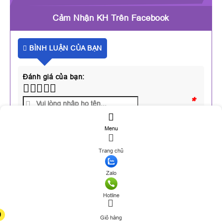
Cảm Nhận KH Trên Facebook
BÌNH LUẬN CỦA BẠN
Đánh giá của bạn:
*
*
Menu
*
Trang chủ
Zalo
Captcha
Hotline
0
Giỏ hàng