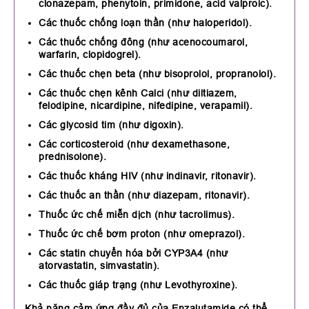
clonazepam, phenytoin, primidone, acid valproic).
Các thuốc chống loạn thần (như haloperidol).
Các thuốc chống đông (như acenocoumarol,
warfarin, clopidogrel).
Các thuốc chẹn beta (như bisoprolol, propranolol).
Các thuốc chẹn kênh Calci (như diltiazem,
felodipine, nicardipine, nifedipine, verapamil).
Các glycosid tim (như digoxin).
Các corticosteroid (như dexamethasone,
prednisolone).
Các thuốc kháng HIV (như indinavir, ritonavir).
Các thuốc an thần (như diazepam, ritonavir).
Thuốc ức chế miễn dịch (như tacrolimus).
Thuốc ức chế bơm proton (như omeprazol).
Các statin chuyển hóa bởi CYP3A4 (như
atorvastatin, simvastatin).
Các thuốc giáp trạng (như Levothyroxine).
Khả năng cảm ứng đầy đủ của Enzalutamide có thể