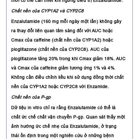
thời có thể cần thiết khi ngừng điều trị Enzalutamide.
Chất nền của CYP1A2 và CYP2C8
Enzalutamide (160 mg mỗi ngày một lần) không gây
ra thay đổi liên quan lâm sàng đối với AUC hoặc
Cmax của caffeine (chất nền của CYP1A2) hoặc
pioglitazone (chất nền của CYP2C8). AUC của
pioglitazone tăng 20% trong khi Cmax giảm 18%. AUC
và Cmax của caffeine giảm tương ứng 1% và 4%.
Không cần điều chỉnh liều khi sử dụng đồng thời chất
nền của CYP1A2 hoặc CYP2C8 với Enzamide.
Chất nền của P-gp
Dữ liệu in vitro chỉ ra rằng Enzalutamide có thể là
chất ức chế chất vận chuyển P-gp. Quan sát thấy một
ảnh hướng ức chế nhẹ của Enzalutamide, ở trạng
thái ổn định trong một nghiên cứu ở những bệnh