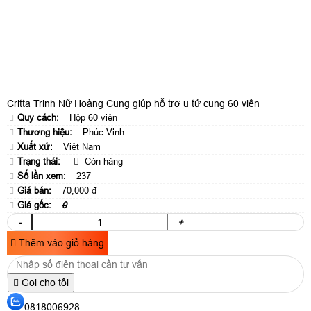
Critta Trinh Nữ Hoàng Cung giúp hỗ trợ u tử cung 60 viên
Quy cách:
Hộp 60 viên
Thương hiệu:
Phúc Vinh
Xuất xứ:
Việt Nam
Trạng thái:
Còn hàng
Số lần xem:
237
Giá bán:
70,000 đ
Giá gốc:
0
-
+
Thêm vào giỏ hàng
Gọi cho tôi
0818006928