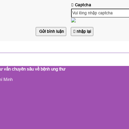
Captcha
Gửi bình luận
nhập lại
 tư vấn chuyên sâu về bệnh ung thư
hí Minh