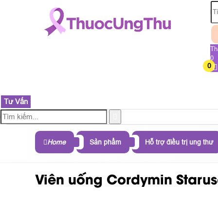
Th
0
0
TRANG CHỦ
SẢN PHẨM
THÀNH PHẦN
B
Tư Vấn
Home
Sản phẩm
Hỗ trợ điều trị ung thư
Viên uống Cordymin Starusa