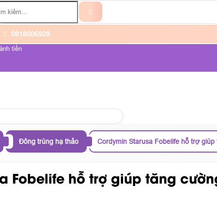
0818006928
ành tiền
ỆNH UNG THƯ
VỀ CHÚNG TÔI
Đông trùng hạ thảo
Cordymin Starusa Fobelife hỗ trợ giúp 
 Fobelife hỗ trợ giúp tăng cường