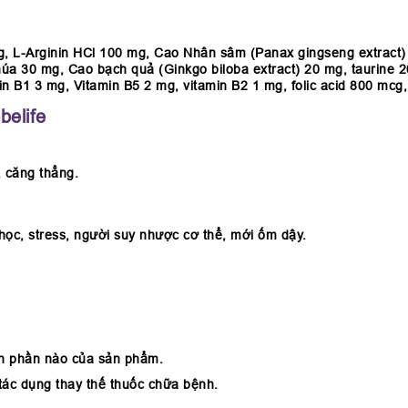
g, L-Arginin HCl 100 mg, Cao Nhân sâm (Panax gingseng extract) 
a 30 mg, Cao bạch quả (Ginkgo biloba extract) 20 mg, taurine 20 
in B1 3 mg, Vitamin B5 2 mg, vitamin B2 1 mg, folic acid 800 mcg,
elife
 căng thẳng.
ọc, stress, người suy nhược cơ thể, mới ốm dậy.
h phần nào của sản phẩm.
tác dụng thay thế thuốc chữa bệnh.