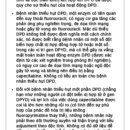
quy cho sự thiếu hụt của hoạt động DPD.
Bệnh nhân thiếu hụt DPD, một enzym có liên quan
đến suy thoái fluorouracil, có nguy cơ gia tăng các
phản ứng phụ nghiêm trọng, đe dọa tính mạng
hoặc gây tử vong do fluorouracil. Mặc dù thiếu
DPD không thể được định nghĩa một cách chính
xác, nó được biết rằng bệnh nhân có một số đột
biến hợp chất dị hợp đồng hợp tử hoặc một số
trong các vị trí gen DPYD, mà có thể gây ra vắng
mặt hoàn toàn hoạt động enzym DPD (được xác
định từ các xét nghiệm trong phòng thí nghiệm),
có nguy cơ cao đe dọa tính mạng hoặc ngộ độc
gây tử vong và không nên điều trị bằng
capecitabine. Không có liều an toàn cho bệnh
nhân thiếu hụt DPD.
Đối với bệnh nhân thiếu hụt một phần DPD (chẳng
hạn như những người có đột biến dị hợp tử ở gen
DPYD) và lợi ích của việc dùng capecitabine được
coi là lớn hơn những rủi ro (có tính đến sự phù
hợp của phác đồ hóa trị liệu không
fluoropyrimidine thay thế), những bệnh nhân này
phải theo dõi thường xuyên và thận trọng với liều
adjusment theo độc tính. Không có đủ dữ liệu để