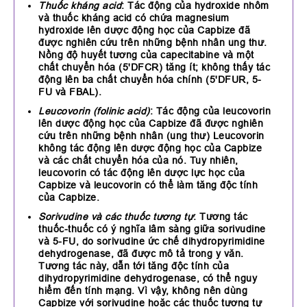
Thuốc kháng acid
: Tác động của hydroxide nhôm
và thuốc kháng acid có chứa magnesium
hydroxide lên dược động học của Capbize đã
được nghiên cứu trên những bệnh nhân ung thư.
Nồng độ huyết tương của capecitabine và một
chất chuyển hóa (5'DFCR) tăng ít; không thấy tác
động lên ba chất chuyển hóa chính (5'DFUR, 5-
FU và FBAL).
Leucovorin (folinic acid)
: Tác động của leucovorin
lên dược động học của Capbize đã được nghiên
cứu trên những bệnh nhân (ung thư) Leucovorin
không tác động lên dược động học của Capbize
và các chất chuyển hóa của nó. Tuy nhiên,
leucovorin có tác động lên dược lực học của
Capbize và leucovorin có thể làm tăng độc tính
của Capbize.
Sorivudine và các thuốc tương tự
: Tương tác
thuốc-thuốc có ý nghĩa lâm sàng giữa sorivudine
và 5-FU, do sorivudine ức chế dihydropyrimidine
dehydrogenase, đã được mô tả trong y văn.
Tương tác này, dẫn tới tăng độc tính của
dihydropyrimidine dehydrogenase, có thể nguy
hiểm đến tính mạng. Vì vậy, không nên dùng
Capbize với sorivudine hoặc các thuốc tương tự