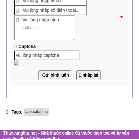
*
Captcha
Gửi bình luận
nhập lại
Capecitabine
Tags:
Thuocungthu.net - Nhà thuốc online đủ thuốc theo toa và tư vấn
chuyên sâu về bệnh ung thư