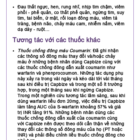
Đau thắt ngực, hen, rung nhĩ, nhịp tim chậm, viêm
phổi - phế quản, co thắt phế quản, ngừng tim, suy
tim, tai biến, ứ mật, rối loạn đông máu, viêm tá
tràng, bệnh não, chảy máu cam, nhiễm nấm, viêm
dạ dày - ruột…
Tương tác với các thuốc khác
Thuốc chống đông máu Coumarin
: Đã ghi nhận
các thông số đông máu thay đổi và/hoặc chảy
máu ở những bệnh nhân dùng Capbize cùng với
các thuốc chống đông dẫn xuất coumarin như
warfarin và phenprocoumon. Những tác dụng phụ
này xảy ra trong vài ngày và kéo dài tới vài tháng
sau khi điều trị Capbize và trong một số ít trường
hợp, trong một tháng sau khi ngừng Capbize.
Trong một nghiên cứu tương tác lâm sàng, sau khi
dùng warfarin liều đơn 20mg, việc điều trị Capbize
làm tăng AUC của S-warfarin khoảng 57% và giá
trị INR tăng 91%. Những bệnh nhân dùng các
thuốc chống đông dẫn xuất của coumarin cùng
với Capbize nên được theo dõi cẩn thận về những
thay đổi các thông số đông máu của họ (PT hoặc
INR) và phải điều chỉnh liều thuốc chống đông cho