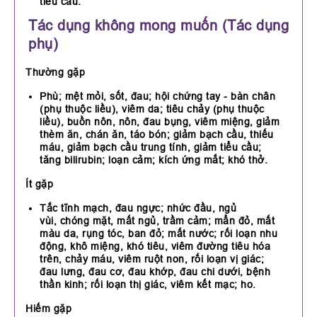
tiểu cầu.
Tác dụng không mong muốn (Tác dụng
phụ)
Thường gặp
Phù; mệt mỏi, sốt, đau; hội chứng tay - bàn chân
(phụ thuộc liều), viêm da; tiêu chảy (phụ thuộc
liều), buồn nôn, nôn, đau bụng, viêm miệng, giảm
thèm ăn, chán ăn, táo bón; giảm bạch cầu, thiếu
máu, giảm bạch cầu trung tính, giảm tiểu cầu;
tăng bilirubin; loạn cảm; kích ứng mắt; khó thở.
Ít gặp
Tắc tĩnh mạch, đau ngực; nhức đầu, ngủ
vùi, chóng mặt, mất ngủ, trầm cảm; mẩn đỏ, mất
màu da, rụng tóc, ban đỏ; mất nước; rối loạn nhu
động, khô miệng, khó tiêu, viêm đường tiêu hóa
trên, chảy máu, viêm ruột non, rối loạn vị giác;
đau lưng, đau cơ, đau khớp, đau chi dưới, bệnh
thần kinh; rối loạn thị giác, viêm kết mạc; ho.
Hiếm gặp