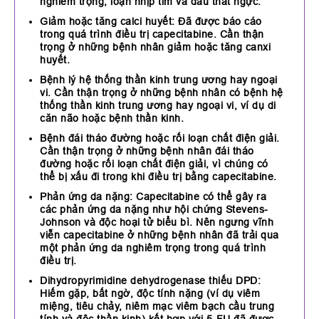
nghiêm trọng, loạn nhịp tim và đau thắt ngực.
Giảm hoặc tăng calci huyết: Đã được báo cáo
trong quá trình điều trị capecitabine. Cần thận
trọng ở những bệnh nhân giảm hoặc tăng canxi
huyết.
Bệnh lý hệ thống thần kinh trung ương hay ngoại
vi. Cần thận trọng ở những bệnh nhân có bệnh hệ
thống thần kinh trung ương hay ngoại vi, ví dụ di
căn não hoặc bệnh thần kinh.
Bệnh đái tháo đường hoặc rối loạn chất điện giải.
Cần thận trọng ở những bệnh nhân đái tháo
đường hoặc rối loạn chất điện giải, vì chúng có
thể bị xấu đi trong khi điều trị bằng capecitabine.
Phản ứng da nặng: Capecitabine có thể gây ra
các phản ứng da nặng như hội chứng Stevens-
Johnson và độc hoại tử biểu bì. Nên ngưng vĩnh
viễn capecitabine ở những bệnh nhân đã trải qua
một phản ứng da nghiêm trọng trong quá trình
điều trị.
Dihydropyrimidine dehydrogenase thiếu DPD:
Hiếm gặp, bất ngờ, độc tính nặng (ví dụ viêm
miệng, tiêu chảy, niêm mạc viêm bạch cầu trung
tính và độc thần kinh) kết hợp với 5-FU đã được