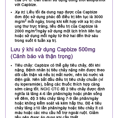
với Capbize.
Xạ trị
: Liều tối đa dung nạp được của Capbize
đơn độc sử dụng phác đồ điều trị liên tục là 3000
2
mg/m
mỗi ngày, trong khi kết hợp với xạ trị cho
ung thư trực tràng, liều điều trị của Capbize là
2
2000 mg/m
/ngày sử dụng một lịch trình liên tục
hoặc sử dụng mỗi ngày từ thứ hai đến thứ sáu
trong suốt 6 tuần xạ trị.
Lưu ý khi sử dụng Capbize 500mg
(Cảnh báo và thận trọng)
Tiêu chảy: Capbize có thể gây tiêu chảy, đôi khi
nặng. Bệnh nhân bị tiêu chảy nặng nên được theo
dõi cẩn thận và nếu bị mất nước, nên bù nước và
điện giải. Nên bắt đầu điều trị tiêu chảy chuẩn (ví
dụ loperamide), bằng các thuốc thích hợp càng
sớm càng tốt. NCIC CTC độ 2 tiêu chảy được định
nghĩa là tăng 4-6 lần phân/ngày hoặc phân sống
về đêm, độ 3 tiêu chảy tăng 7-9 lần phân/ngày
hoặc không kiểm soát và kém hấp thu. Độ 4 tiêu
chảy tăng ≥10 lần phân/ngày hoặc tiêu chảy ít có
máu hoặc các nhu cầu hỗ trợ ngoài ruột. Giảm
liều nên được áp dụng khi cần thiết.