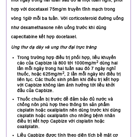
mỗi ngày trong hai tuần sau đó là một tuần nghỉ, phối
hợp với docetaxel 75mg/m truyền tĩnh mạch trong
vòng 1giờ mỗi ba tuần. Với corticosteroid đường uống
như dexamethasone nên uống trước khi dùng
capecitabine kết hợp docetaxel.
Ung thư dạ dày và ung thư đại trực tràng
Trong trường hợp điều trị phối hợp, liều khuyến
2
cáo của Capbize là 800 tới 1000mg/m
dùng hai
lần mỗi ngày trong hai tuần sau đó 7 ngày nghỉ
2
thuốc, hoặc 625mg/m
, 2 lần mỗi ngày khi điều trị
liên tục. Các thuốc sinh phẩm khi điều trị kết hợp
với Capbize không làm ảnh hưởng tới liều khởi
đầu của Capbize.
Thuốc chuẩn bị trước để đảm bảo đủ nước và
chống nôn phù hợp theo thông tin sản phẩm
cisplatin hoặc oxaliplatin nên dùng trước khi dùng
cisplatin hoặc oxaliplatin cho những bệnh nhân
điều trị kết hợp Capbize với cisplatin hoặc
oxaliplatin.
Liều Capbize được tính theo diện tích bề mặt cơ