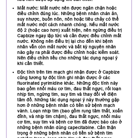
Mất nước: Mất nước nên được ngăn chặn hoặc
điều chỉnh đúng lúc. Những bệnh nhân chán ăn,
suy nhược, buồn nôn, nôn hoặc tiêu chảy có thể
mất nước một cách nhanh chóng. Nếu mất nước
độ 2 (hoặc cao hơn) xuất hiện, nên ngừng điều trị
Capbize ngay lập tức và cần được điều chỉnh mất
nước. Không nên điều trị lại cho đến khi bệnh
nhân vẫn còn mất nước và bất kỳ nguyên nhân
nào gây ra phải được điều chỉnh hoặc kiểm soát.
Nên điều chỉnh liều cho những tác dụng ngoại ý
khi cần thiết.
Độc tính trên tim mạch ghi nhận được ở Capbize
cũng tương tự độc tính ghi nhận được ở các
fluorinated pyrimidine khác. Những độc tính này
bao gồm nhồi máu cơ tim, đau thắt ngực, rối loạn
nhịp tim, ngừng tim, suy tim và thay đổi về điện
tâm đồ. Những tác dụng ngoại ý này thường gặp
hơn ở những bệnh nhân có tiền sử bệnh mạch
vành. Loạn nhịp tim (bao gồm rung tâm thất, xoắn
đỉnh, và nhịp tim chậm), đau thắt ngực, nhồi máu
cơ tim, suy tim và bệnh cơ tim đã được báo cáo ở
những bệnh nhân dùng capecitabine. Cần thận
trọng ở những bệnh nhân có tiền sử bệnh tim