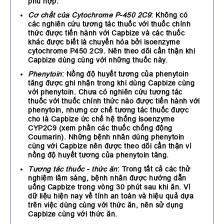
phù hợp.
Cơ chất của Cytochrome P-450 2C9
: Không có
các nghiên cứu tương tác thuốc với thuốc chính
thức được tiến hành với Capbize và các thuốc
khác được biết là chuyển hóa bởi isoenzyme
cytochrome P450 2C9. Nên theo dõi cẩn thận khi
Capbize dùng cùng với những thuốc này.
Phenytoin
: Nồng độ huyết tương của phenytoin
tăng được ghi nhận trong khi dùng Capbize cùng
với phenytoin. Chưa có nghiên cứu tương tác
thuốc với thuốc chính thức nào được tiến hành với
phenytoin, nhưng cơ chế tương tác thuốc được
cho là Capbize ức chế hệ thống isoenzyme
CYP2C9 (xem phần các thuốc chống động
Coumarin). Những bệnh nhân dùng phenytoin
cùng với Capbize nên được theo dõi cẩn thận vì
nồng độ huyết tương của phenytoin tăng.
Tương tác thuốc - thức ăn
: Trong tất cả các thử
nghiệm lâm sàng, bệnh nhân được hướng dẫn
uống Capbize trong vòng 30 phút sau khi ăn. Vì
dữ liệu hiện nay về tính an toàn và hiệu quả dựa
trên việc dùng cùng với thức ăn, nên sử dụng
Capbize cùng với thức ăn.