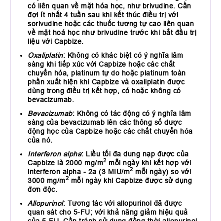
có liên quan về mặt hóa học, như brivudine. Cần
đợi ít nhất 4 tuần sau khi kết thúc điều trị với
sorivudine hoặc các thuốc tương tự cao liên quan
về mặt hoá học như brivudine trước khi bắt đầu trị
liệu với Capbize.
Oxaliplatin
: Không có khác biệt có ý nghĩa lâm
sàng khi tiếp xúc với Capbize hoặc các chất
chuyển hóa, platinum tự do hoặc platinum toàn
phần xuất hiện khi Capbize và oxaliplatin được
dùng trong điều trị kết hợp, có hoặc không có
bevacizumab.
Bevacizumab
: Không có tác động có ý nghĩa lâm
sàng của bevacizumab lên các thông số dược
động học của Capbize hoặc các chất chuyển hóa
của nó.
Interferon alpha
: Liều tối đa dung nạp được của
2
Capbize là 2000 mg/m
mỗi ngày khi kết hợp với
2
interferon alpha - 2a (3 MIU/m
mỗi ngày) so với
2
3000 mg/m
mỗi ngày khi Capbize được sử dụng
đơn độc.
Allopurinol
: Tương tác với allopurinol đã được
quan sát cho 5-FU; với khả năng giảm hiệu quả
của 5-FU. Cần tránh sử dụng đồng thời allopurinol