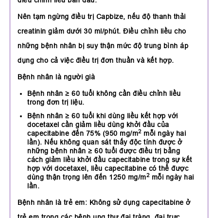
điều chỉnh liều ban đầu.
Nên tạm ngừng điều trị Capbize, nếu độ thanh thải
creatinin giảm dưới 30 ml/phút. Điều chỉnh liều cho
những bệnh nhân bị suy thận mức độ trung bình áp
dụng cho cả việc điều trị đơn thuần và kết hợp.
Bệnh nhân là người già
Bệnh nhân ≥ 60 tuổi không cần điều chỉnh liều
trong đơn trị liệu.
Bệnh nhân ≥ 60 tuổi khi dùng liều kết hợp với
docetaxel cần giảm liều dùng khởi đầu của
2
capecitabine đến 75% (950 mg/m
mỗi ngày hai
lần). Nếu không quan sát thấy độc tính được ở
những bệnh nhân ≥ 60 tuổi được điều trị bằng
cách giảm liều khởi đầu capecitabine trong sự kết
hợp với docetaxel, liều capecitabine có thể được
2
dùng thận trọng lên đến 1250 mg/m
mỗi ngày hai
lần.
Bệnh nhân là trẻ em: Không sử dụng capecitabine ở
trẻ em trong các bệnh ung thư đại tràng, đại trực