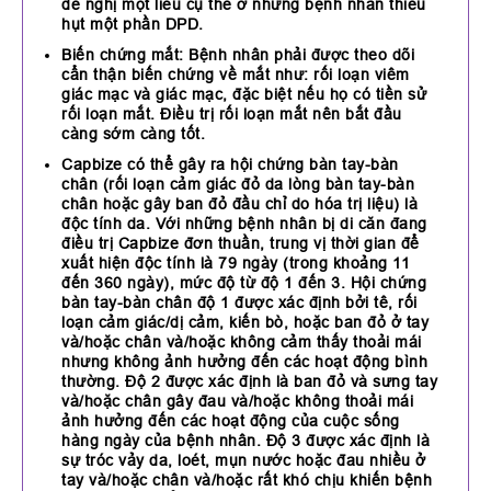
đề nghị một liều cụ thể ở những bệnh nhân thiếu
hụt một phần DPD.
Biến chứng mắt: Bệnh nhân phải được theo dõi
cẩn thận biến chứng về mắt như: rối loạn viêm
giác mạc và giác mạc, đặc biệt nếu họ có tiền sử
rối loạn mắt. Điều trị rối loạn mắt nên bắt đầu
càng sớm càng tốt.
Capbize có thể gây ra hội chứng bàn tay-bàn
chân (rối loạn cảm giác đỏ da lòng bàn tay-bàn
chân hoặc gây ban đỏ đầu chỉ do hóa trị liệu) là
độc tính da. Với những bệnh nhân bị di căn đang
điều trị Capbize đơn thuần, trung vị thời gian để
xuất hiện độc tính là 79 ngày (trong khoảng 11
đến 360 ngày), mức độ từ độ 1 đến 3. Hội chứng
bàn tay-bàn chân độ 1 được xác định bởi tê, rối
loạn cảm giác/dị cảm, kiến bò, hoặc ban đỏ ở tay
và/hoặc chân và/hoặc không cảm thấy thoải mái
nhưng không ảnh hưởng đến các hoạt động bình
thường. Độ 2 được xác định là ban đỏ và sưng tay
và/hoặc chân gây đau và/hoặc không thoải mái
ảnh hưởng đến các hoạt động của cuộc sống
hàng ngày của bệnh nhân. Độ 3 được xác định là
sự tróc vảy da, loét, mụn nước hoặc đau nhiều ở
tay và/hoặc chân và/hoặc rất khó chịu khiến bệnh