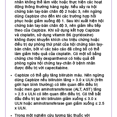
nhân không thể làm việc hoặc thực hiện các hoạt
động thông thường hàng ngày. Nếu xảy ra hội
chứng bàn tay-bàn chân độ 2 hoặc 3, nên ngừng
dùng Capbize cho đến khi các trường hợp hồi
phục hoặc giảm xuống độ 1. Sau khi xuất hiện hội
chứng bàn tay-bàn chân độ 3, nên giảm liều tiếp
theo của Capbize. Khi sử dụng kết hợp Capbize
và cisplatin, sử dụng vitamin B6 (pyridoxine)
không được khuyến khích cho triệu chứng hoặc
điều trị dự phòng thứ phát của hội chứng bàn tay-
bàn chân, bởi vì các báo cáo đã công bố có thể
làm giảm hiệu quả của cisplatin. Có một số bằng
chứng cho thấy dexpanthenol có hiệu quả để
phòng ngừa hội chứng tay-chân ở bệnh nhân
được điều trị với capecitabine.
Capbize có thể gây tăng bilirubin máu. Nên ngừng
dùng Capbize nếu bilirubin tăng > 3.0 x ULN (trên
giới hạn bình thường) có liên quan đến điều trị
hoặc men gan aminotransferase (ALT, AST) tăng
> 2.5 x ULN có liên quan đến điều trị. Có thể bắt
đầu điều trị lại khi bilirubin giảm xuống ≤ 3.0 x
ULN hoặc aminotransferase gan giảm xuống ≤ 2.5
x ULN.
Trong một nghiên cứu tương tác thuốc với