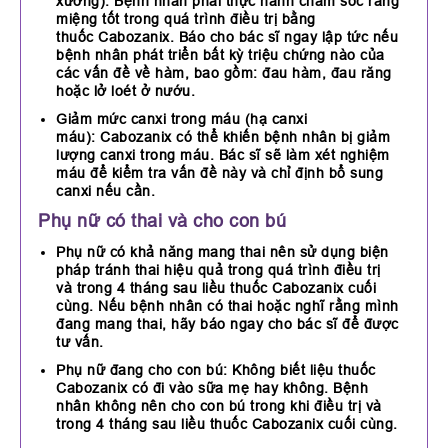
xương): Bệnh nhân phải thực hành chăm sóc răng
miệng tốt trong quá trình điều trị bằng
thuốc Cabozanix. Báo cho bác sĩ ngay lập tức nếu
bệnh nhân phát triển bất kỳ triệu chứng nào của
các vấn đề về hàm, bao gồm: đau hàm, đau răng
hoặc lở loét ở nướu.
Giảm mức canxi trong máu (hạ canxi
máu): Cabozanix có thể khiến bệnh nhân bị giảm
lượng canxi trong máu. Bác sĩ sẽ làm xét nghiệm
máu để kiểm tra vấn đề này và chỉ định bổ sung
canxi nếu cần.
Phụ nữ có thai và cho con bú
Phụ nữ có khả năng mang thai nên sử dụng biện
pháp tránh thai hiệu quả trong quá trình điều trị
và trong 4 tháng sau liều thuốc Cabozanix cuối
cùng. Nếu bệnh nhân có thai hoặc nghĩ rằng mình
đang mang thai, hãy báo ngay cho bác sĩ để được
tư vấn.
Phụ nữ đang cho con bú: Không biết liệu thuốc
Cabozanix có đi vào sữa mẹ hay không. Bệnh
nhân không nên cho con bú trong khi điều trị và
trong 4 tháng sau liều thuốc Cabozanix cuối cùng.