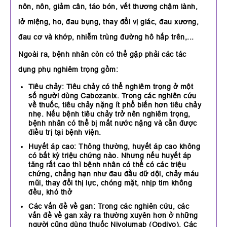
nôn, nôn, giảm cân, táo bón, vết thương chậm lành,
lở miệng, ho, đau bụng, thay đổi vị giác, đau xương,
đau cơ và khớp, nhiễm trùng đường hô hấp trên,...
Ngoài ra, bệnh nhân còn có thể gặp phải các tác
dụng phụ nghiêm trọng gồm:
Tiêu chảy: Tiêu chảy có thể nghiêm trọng ở một
số người dùng Cabozanix. Trong các nghiên cứu
về thuốc, tiêu chảy nặng ít phổ biến hơn tiêu chảy
nhẹ. Nếu bệnh tiêu chảy trở nên nghiêm trọng,
bệnh nhân có thể bị mất nước nặng và cần được
điều trị tại bệnh viện.
Huyết áp cao: Thông thường, huyết áp cao không
có bất kỳ triệu chứng nào. Nhưng nếu huyết áp
tăng rất cao thì bệnh nhân có thể có các triệu
chứng, chẳng hạn như đau đầu dữ dội, chảy máu
mũi, thay đổi thị lực, chóng mặt, nhịp tim không
đều, khó thở
Các vấn đề về gan: Trong các nghiên cứu, các
vấn đề về gan xảy ra thường xuyên hơn ở những
người cũng dùng thuốc Nivolumab (Opdivo). Các