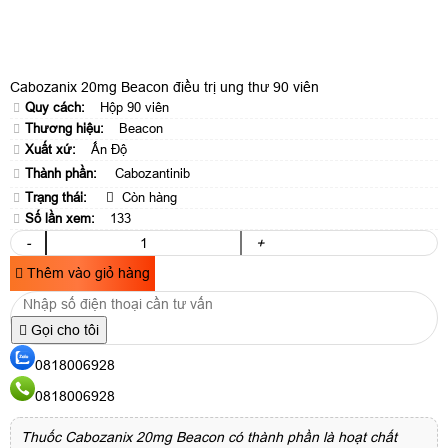
Cabozanix 20mg Beacon điều trị ung thư 90 viên
Quy cách:
Hộp 90 viên
Thương hiệu:
Beacon
Xuất xứ:
Ấn Độ
Thành phần:
Cabozantinib
Trạng thái:
Còn hàng
Số lần xem:
133
-
+
Thêm vào giỏ hàng
Gọi cho tôi
0818006928
0818006928
Thuốc Cabozanix 20mg Beacon có thành phần là hoạt chất